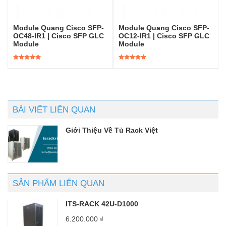
Module Quang Cisco SFP-
Module Quang Cisco SFP-
OC48-IR1 | Cisco SFP GLC
OC12-IR1 | Cisco SFP GLC
Module
Module
Được xếp
Được xếp
hạng
5.00
5
hạng
5.00
5
sao
sao
BÀI VIẾT LIÊN QUAN
Giới Thiệu Về Tủ Rack Việt
SẢN PHẨM LIÊN QUAN
ITS-RACK 42U-D1000
6.200.000
₫