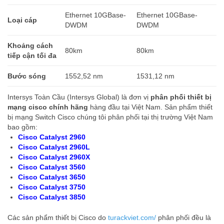
Ethernet 10GBase-
Ethernet 10GBase-
Loại cáp
DWDM
DWDM
Khoảng cách
80km
80km
tiếp cận tối đa
Bước sóng
1552,52 nm
1531,12 nm
Intersys Toàn Cầu (Intersys Global) là đơn vị
phân phối thiết bị
mạng cisco chính hãng
hàng đầu tại Việt Nam. Sản phẩm thiết
bị mạng Switch Cisco chúng tôi phân phối tại thị trường Việt Nam
bao gồm:
Cisco Catalyst 2960
Cisco Catalyst 2960L
Cisco Catalyst 2960X
Cisco Catalyst 3560
Cisco Catalyst 3650
Cisco Catalyst 3750
Cisco Catalyst 3850
Các sản phẩm thiết bị Cisco do
turackviet.com/
phân phối đều là