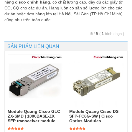
hàng
cisco chính hãng
, có chất lượng cao, đầy đủ các giấy tờ
CO, CQ cho các dự án. Hàng luôn có sẵn số lượng lớn cho các
dự án hoặc đơn hàng lớn tại Hà Nội, Sài Gòn (TP Hồ Chí Minh)
cũng như trên toàn quốc.
5
/
5
(
1
bình chọn
)
SẢN PHẨM LIÊN QUAN
Module Quang Cisco GLC-
Module Quang Cisco DS-
ZX-SMD | 1000BASE-ZX
SFP-FC8G-SW | Cisco
SFP transceiver module
Optics Modules