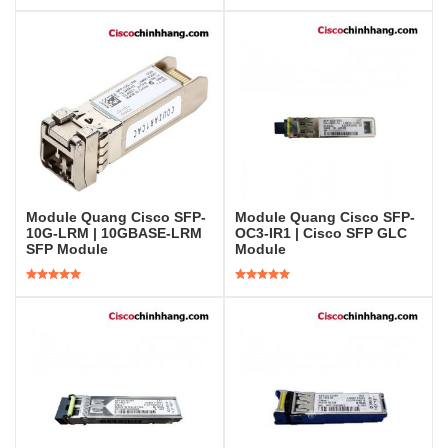
Được xếp
Được xếp
hạng
5.00
5
hạng
5.00
5
sao
sao
Module Quang Cisco SFP-
Module Quang Cisco SFP-
10G-LRM | 10GBASE-LRM
OC3-IR1 | Cisco SFP GLC
SFP Module
Module
Được xếp
Được xếp
hạng
5.00
5
hạng
5.00
5
sao
sao