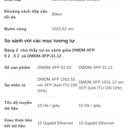
Khoảng cách tiếp cận
80km
tối đa
Bước sóng
1552,52 nm
So sánh với các mục tương tự
Bảng 2 cho thấy sự so sánh giữa DWDM-XFP-
5 2 . 5 2 và DWDM-XFP-31.12 .
Số sản phẩm
DWDM-XFP-52,52
DWDM-XFP-31.12
DWDM XFP 1552,52
DWDM XFP 1531.12 nm
Sự miêu tả
nm XFP (lưới ITU 100
XFP (lưới ITU 100 GHz)
GHz)
Tốc độ truyền
10 Gb / giây
10 Gb / giây
dữ liệu
Giao thức liên
10 Gigabit Ethernet
10 Gigabit Ethernet
kết dữ liệu