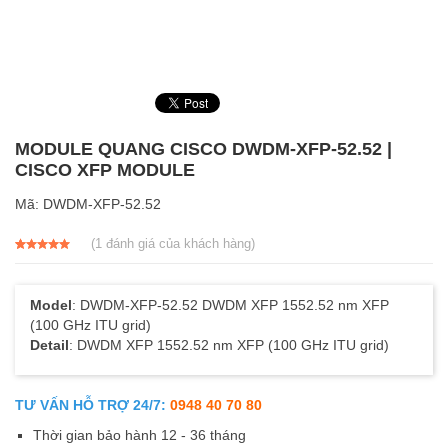
MODULE QUANG CISCO DWDM-XFP-52.52 |
CISCO XFP MODULE
Mã:
DWDM-XFP-52.52
(
1
đánh giá của khách hàng)
5.00
1
trên 5
dựa trên
đánh giá
Model
: DWDM-XFP-52.52 DWDM XFP 1552.52 nm XFP
(100 GHz ITU grid)
Detail
: DWDM XFP 1552.52 nm XFP (100 GHz ITU grid)
TƯ VẤN HỖ TRỢ 24/7:
0948 40 70 80
Thời gian bảo hành 12 - 36 tháng