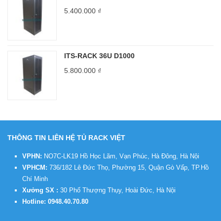
5.400.000
₫
ITS-RACK 36U D1000
5.800.000
₫
THÔNG TIN LIÊN HỆ TỦ RACK VIỆT
VPHN:
NO7C-LK19 Hồ Học Lãm, Vạn Phúc, Hà Đông, Hà Nội
VPHCM:
736/182 Lê Đức Thọ, Phường 15, Quận Gò Vấp, TP.Hồ
Chí Minh
Xưởng SX :
30 Phố Thượng Thụy, Hoài Đức, Hà Nội
Hotline:
0948.40.70.80