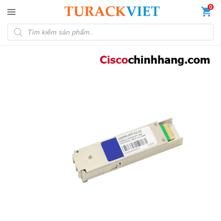
Đến nội dung chính
0
Tìm kiếm sản phẩm