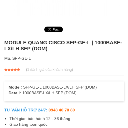
MODULE QUANG CISCO SFP-GE-L | 1000BASE-
LX/LH SFP (DOM)
Mã:
SFP-GE-L
(
1
đánh giá của khách hàng)
5.00
1
trên 5
dựa trên
đánh giá
Model:
SFP-GE-L 1000BASE-LX/LH SFP (DOM)
Detail:
1000BASE-LX/LH SFP (DOM)
TƯ VẤN HỖ TRỢ 24/7:
0948 40 70 80
Thời gian bảo hành 12 - 36 tháng
Giao hàng toàn quốc.