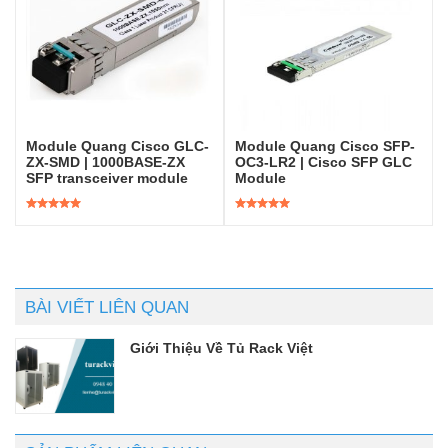
Module Quang Cisco GLC-
Module Quang Cisco SFP-
ZX-SMD | 1000BASE-ZX
OC3-LR2 | Cisco SFP GLC
SFP transceiver module
Module
Được xếp
Được xếp
hạng
5.00
5
hạng
5.00
5
sao
sao
BÀI VIẾT LIÊN QUAN
Giới Thiệu Về Tủ Rack Việt