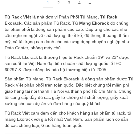
1
2
3
4
→
Tủ Rack Việt
là nhà đơn vị Phân Phối Tủ Mạng,
Tủ Rack
Ekorack
. Các sản phẩm Tủ Rack,
Tủ Mạng Ekorack
do chúng
tôi phân phối là dòng sản phẩm cao cấp. Đáp ứng cho các nhu
cầu nghiêm ngặt về chất lượng, thiết kế, độ thông thoáng, thẩm
mỹ, và tải trọng cao dành cho các ứng dụng chuyên nghiệp như
Data Center, phòng máy chủ…
Tủ Rack Ekorack là thương hiệu tủ Rack chuẩn 19″ và 23″ được
sản xuất tại Việt Nam đạt tiêu chuẩn chất lượng quốc tế IEC
60297-3. được đăng ký bảo hộ thương hiệu từ 2005.
Sản phẩm Tủ Mạng, Tủ Rack Ekorack là dòng sản phẩm được Tủ
Rack Việt phân phối trên toàn quốc. Đặc biệt chúng tôi miễn phí
giao hàng tại nội thành Hà Nội và thành phố Hồ Chí Minh. Chúng
tôi cung cấp đầy đủ các giấy tờ chứng chỉ chất lượng, giấy xuất
xưởng cho các dự án và đơn hàng của quý khách
Tủ Rack Việt cam đem đến cho khách hàng sản phẩm tủ rack, tủ
mạng Ekorack với giá tốt nhất Việt Nam. Sản phẩm luôn có sẵn
đủ các chủng loại, Giao hàng toàn quốc.