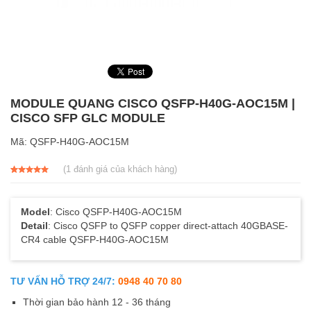
MODULE QUANG CISCO QSFP-H40G-AOC15M |
CISCO SFP GLC MODULE
Mã:
QSFP-H40G-AOC15M
(
1
đánh giá của khách hàng)
5.00
1
trên 5
dựa trên
đánh giá
Model
: Cisco QSFP-H40G-AOC15M
Detail
: Cisco QSFP to QSFP copper direct-attach 40GBASE-
CR4 cable QSFP-H40G-AOC15M
TƯ VẤN HỖ TRỢ 24/7:
0948 40 70 80
Thời gian bảo hành 12 - 36 tháng