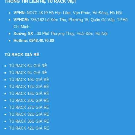
THÔNG TIN LIÊN HỆ TỦ RACK VIỆT
VPHN:
NO7C-LK19 Hồ Học Lãm, Vạn Phúc, Hà Đông, Hà Nội
VPHCM:
736/182 Lê Đức Thọ, Phường 15, Quận Gò Vấp, TP.Hồ
Chí Minh
Xưởng SX :
30 Phố Thượng Thụy, Hoài Đức, Hà Nội
Hotline:
0948.40.70.80
TỦ RACK GIÁ RẺ
TỦ RACK 6U GIÁ RẺ
TỦ RACK 9U GIÁ RẺ
TỦ RACK 10U GIÁ RẺ
TỦ RACK 12U GIÁ RẺ
TỦ RACK 15U GIÁ RẺ
TỦ RACK 20U GIÁ RẺ
TỦ RACK 27U GIÁ RẺ
TỦ RACK 32U GIÁ RẺ
TỦ RACK 36U GIÁ RẺ
TỦ RACK 42U GIÁ RẺ