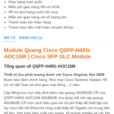
Giao hàng toàn quốc.
Miễn phí giao hàng HN và HCM
Hỗ trợ test hàng trước khi mua.
Miễn phí giao hàng với số lượng lớn
Thanh toán khi nhận hàng
Thanh toán tiền mặt hoặc chuyển khoản
MÔ TẢ
ĐÁNH GIÁ (1)
Module Quang Cisco QSFP-H40G-
AOC15M | Cisco SFP GLC Module
Tổng quan về QSFP-H40G-AOC15M
Thiết bị thu phát tương thích với Cisco Original, Not OEM.
Được bảo đảm chính hãng, Nhà máy Cisco Systems Sealed, Hỗ
trợ chi tiết Toàn bộ thời gian hợp đồng – 1 năm
Cáp đồng trục trực tiếp đính kèm cáp quang 40GBASE-CR của
QSFP-H40G-AOC15M 40GBASE cho phép kết nối cáp quang
40GBASE-CR một cách hiệu quả với chi phí thấp để thiết lập các
tùy chọn kết nối Ethernet công suất thấp 40 Gigabit cho trung tâm
dữ liệu, tính toán hiệu suất cao mạng, lõi doanh nghiệp và các lớp