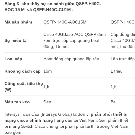
Bảng 3 cho thấy sự so sánh giữa QSFP-H40G-
AOC 15 M và QSFP-H40G-CU1M .
Mã sản phẩm
QSFP-H40G-AOC15M
QSFP-H40G
Cisco 40GBase-AOC QSFP đính
Cáp đồng đín
Sự miêu tả
kèm trực tiếp cáp quang hoạt
Cisco 40GB
động, 15 mét
mét, thụ độ
Loại cáp
Hoạt động cáp quang lắp ráp
Lắp trực tiế
Khoảng cách cáp
15m
1 triệu
Công suất tiêu thụ
1,5
1,5
(W)
Màu tab kéo
Đen
Be
Intersys Toàn Cầu (Intersys Global) là đơn vị
phân phối thiết bị
mạng cisco chính hãng
hàng đầu tại Việt Nam. Sản phẩm thiết
bị mạng Switch Cisco chúng tôi phân phối tại thị trường Việt Nam
bao gồm: