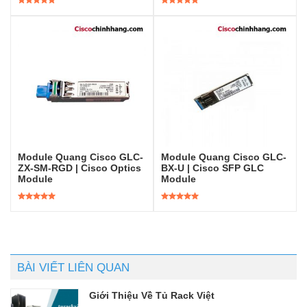
Được xếp
Được xếp
hạng
5.00
5
hạng
5.00
5
sao
sao
Module Quang Cisco GLC-
Module Quang Cisco GLC-
ZX-SM-RGD | Cisco Optics
BX-U | Cisco SFP GLC
Module
Module
Được xếp
Được xếp
hạng
5.00
5
hạng
5.00
5
sao
sao
BÀI VIẾT LIÊN QUAN
Giới Thiệu Về Tủ Rack Việt