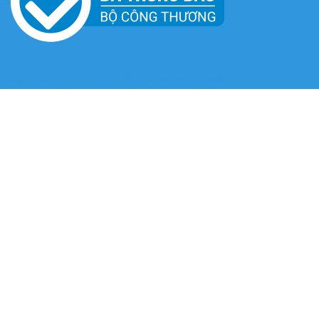
Bản quyền © 2026
Tủ Rack Việt
. Thiết kế web bởi
VietMoz
.