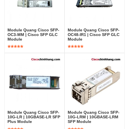
Module Quang Cisco SFP-
Module Quang Cisco SFP-
OC3-MM | Cisco SFP GLC
OC48-IR1 | Cisco SFP GLC
Module
Module
Được xếp
Được xếp
hạng
5.00
5
hạng
5.00
5
sao
sao
Module Quang Cisco SFP-
Module Quang Cisco SFP-
10G-LR | 10GBASE-LR SFP
10G-LRM | 10GBASE-LRM
Plus Module
SFP Module