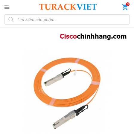
Đến nội dung chính
0
Tìm kiếm sản phẩm