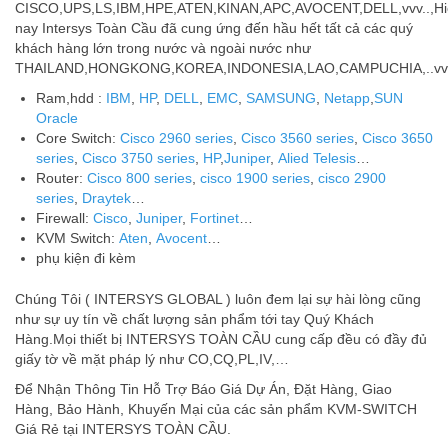
CISCO,UPS,LS,IBM,HPE,ATEN,KINAN,APC,AVOCENT,DELL,vvv..,Hi
nay Intersys Toàn Cầu đã cung ứng đến hầu hết tất cả các quý
khách hàng lớn trong nước và ngoài nước như
THAILAND,HONGKONG,KOREA,INDONESIA,LAO,CAMPUCHIA,..vv
Ram,hdd :
IBM
,
HP
,
DELL
,
EMC
,
SAMSUNG
,
Netapp
,
SUN
Oracle
Core Switch:
Cisco 2960 series
,
Cisco 3560 series
,
Cisco 3650
series
,
Cisco 3750 series
,
HP
,
Juniper
,
Alied Telesis
…
Router:
Cisco 800 series
,
cisco 1900 series
,
cisco 2900
series
,
Draytek
…
Firewall:
Cisco
,
Juniper
,
Fortinet
…
KVM Switch:
Aten
,
Avocent
…
phụ kiện đi kèm
Chúng Tôi ( INTERSYS GLOBAL ) luôn đem lại sự hài lòng cũng
như sự uy tín về chất lượng sản phẩm tới tay Quý Khách
Hàng.Mọi thiết bị INTERSYS TOÀN CẦU cung cấp đều có đầy đủ
giấy tờ về mặt pháp lý như CO,CQ,PL,IV,…
Để Nhận Thông Tin Hỗ Trợ Báo Giá Dự Án, Đặt Hàng, Giao
Hàng, Bảo Hành, Khuyến Mại của các sản phẩm KVM-SWITCH
Giá Rẻ tại INTERSYS TOÀN CẦU.