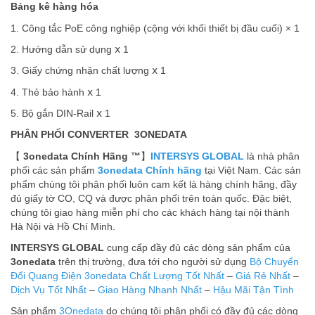
Bảng kê hàng hóa
1. Công tắc PoE công nghiệp (cộng với khối thiết bị đầu cuối) × 1
2. Hướng dẫn sử dụng ⅹ 1
3. Giấy chứng nhận chất lượng ⅹ 1
4. Thẻ bảo hành ⅹ 1
5. Bộ gắn DIN-Rail ⅹ 1
PHÂN PHỐI CONVERTER 3ONEDATA
【
3onedata Chính Hãng ™
】
INTERSYS GLOBAL
là nhà phân
phối các sản phẩm
3onedata Chính hãng
tại Việt Nam. Các sản
phẩm chúng tôi phân phối luôn cam kết là hàng chính hãng, đầy
đủ giấy tờ CO, CQ và được phân phối trên toàn quốc. Đặc biệt,
chúng tôi giao hàng miễn phí cho các khách hàng tại nội thành
Hà Nội và Hồ Chí Minh.
INTERSYS GLOBAL
cung cấp đầy đủ các dòng sản phẩm của
3onedata
trên thị trường, đưa tới cho người sử dụng
Bộ Chuyển
Đổi Quang Điện 3onedata
Chất Lượng Tốt Nhất
–
Giá Rẻ Nhất
–
Dịch Vụ Tốt Nhất
–
Giao Hàng Nhanh Nhất
–
Hậu Mãi Tận Tình
Sản phẩm
3Onedata
do chúng tôi phân phối có đầy đủ các dòng