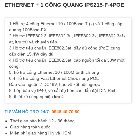
ETHERNET + 1 CỔNG QUANG IPS215-F-4POE
1.Hỗ trợ 4 cổng Ethernet 10 / 100Base-T (x) và 1 cổng cáp
quang 100Base-FX
2.Hỗ trợ IEEE802.3, IEEE802.3u, IEEE802.3x, IEEE802.3af /
at, lưu trữ và chuyển tiếp
3.Hỗ trợ tiêu chuẩn IEEE802.3af, đầy đủ cổng (PoE) cung
cấp điện 15.4W đầy đủ
4.Hỗ trợ tiêu chuẩn IEEE802.3at, cấp nguồn tối đa 30W một
cổng.
5. hỗ trợ cổng Ethernet 10 / 100M tự thích ứng
6.4 Hỗ trợ cổng Fast Ethernet Chức năng POE
Đầu vào nguồn 7.DC48V, bảo vệ kết nối ngược
8. Lớp bảo vệ IP40, vỏ sắt độ bền cao, lắp đặt DIN Rail
9. thiết kế công nghiệp lớp 4
TƯ VẤN HỖ TRỢ 24/7:
0948 40 70 80
Thời gian bảo hành 12 - 36 tháng
Giao hàng toàn quốc.
Miễn phí giao hàng HN và HCM