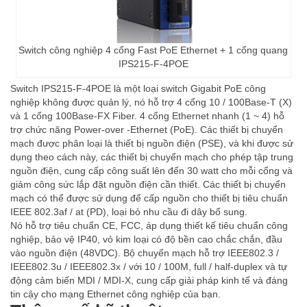
Switch công nghiệp 4 cổng Fast PoE Ethernet + 1 cổng quang
IPS215-F-4POE
Switch IPS215-F-4POE là một loại switch Gigabit PoE công
nghiệp không được quản lý, nó hỗ trợ 4 cổng 10 / 100Base-T (X)
và 1 cổng 100Base-FX Fiber. 4 cổng Ethernet nhanh (1 ~ 4) hỗ
trợ chức năng Power-over -Ethernet (PoE). Các thiết bị chuyển
mạch được phân loại là thiết bị nguồn điện (PSE), và khi được sử
dụng theo cách này, các thiết bị chuyển mạch cho phép tập trung
nguồn điện, cung cấp công suất lên đến 30 watt cho mỗi cổng và
giảm công sức lắp đặt nguồn điện cần thiết. Các thiết bị chuyển
mạch có thể được sử dụng để cấp nguồn cho thiết bị tiêu chuẩn
IEEE 802.3af / at (PD), loại bỏ nhu cầu đi dây bổ sung.
Nó hỗ trợ tiêu chuẩn CE, FCC, áp dụng thiết kế tiêu chuẩn công
nghiệp, bảo vệ IP40, vỏ kim loại có độ bền cao chắc chắn, đầu
vào nguồn điện (48VDC). Bộ chuyển mạch hỗ trợ IEEE802.3 /
IEEE802.3u / IEEE802.3x / với 10 / 100M, full / half-duplex và tự
động cảm biến MDI / MDI-X, cung cấp giải pháp kinh tế và đáng
tin cậy cho mạng Ethernet công nghiệp của bạn.