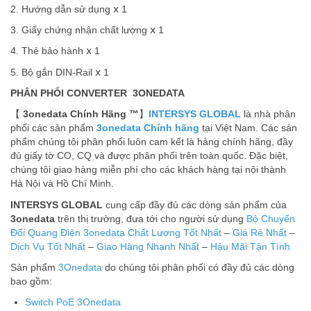
2. Hướng dẫn sử dụng ⅹ 1
3. Giấy chứng nhận chất lượng ⅹ 1
4. Thẻ bảo hành ⅹ 1
5. Bộ gắn DIN-Rail ⅹ 1
PHÂN PHỐI CONVERTER 3ONEDATA
【
3onedata Chính Hãng ™
】
INTERSYS GLOBAL
là nhà phân
phối các sản phẩm
3onedata Chính hãng
tại Việt Nam. Các sản
phẩm chúng tôi phân phối luôn cam kết là hàng chính hãng, đầy
đủ giấy tờ CO, CQ và được phân phối trên toàn quốc. Đặc biệt,
chúng tôi giao hàng miễn phí cho các khách hàng tại nội thành
Hà Nội và Hồ Chí Minh.
INTERSYS GLOBAL
cung cấp đầy đủ các dòng sản phẩm của
3onedata
trên thị trường, đưa tới cho người sử dụng
Bộ Chuyển
Đổi Quang Điện 3onedata
Chất Lượng Tốt Nhất
–
Giá Rẻ Nhất
–
Dịch Vụ Tốt Nhất
–
Giao Hàng Nhanh Nhất
–
Hậu Mãi Tận Tình
Sản phẩm
3Onedata
do chúng tôi phân phối có đầy đủ các dòng
bao gồm:
Switch PoE 3Onedata