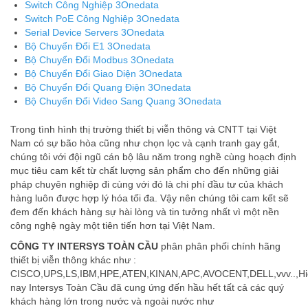
Switch Công Nghiệp 3Onedata
Switch PoE Công Nghiệp 3Onedata
Serial Device Servers 3Onedata
Bộ Chuyển Đổi E1 3Onedata
Bộ Chuyển Đổi Modbus 3Onedata
Bộ Chuyển Đổi Giao Diện 3Onedata
Bộ Chuyển Đổi Quang Điện 3Onedata
Bộ Chuyển Đổi Video Sang Quang 3Onedata
Trong tình hình thị trường thiết bị viễn thông và CNTT tại Việt
Nam có sự bão hòa cũng như chọn lọc và cạnh tranh gay gắt,
chúng tôi với đội ngũ cán bộ lâu năm trong nghề cùng hoạch định
mục tiêu cam kết từ chất lượng sản phẩm cho đến những giải
pháp chuyên nghiệp đi cùng với đó là chi phí đầu tư của khách
hàng luôn được hợp lý hóa tối đa. Vậy nên chúng tôi cam kết sẽ
đem đến khách hàng sự hài lòng và tin tưởng nhất vì một nền
công nghệ ngày một tiên tiến hơn tại Việt Nam.
CÔNG TY INTERSYS TOÀN CẦU
phân phân phối chính hãng
thiết bị viễn thông khác như :
CISCO,UPS,LS,IBM,HPE,ATEN,KINAN,APC,AVOCENT,DELL,vvv..,Hi
nay Intersys Toàn Cầu đã cung ứng đến hầu hết tất cả các quý
khách hàng lớn trong nước và ngoài nước như