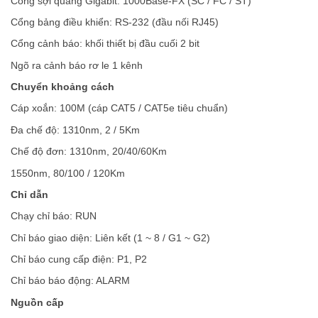
Cổng sợi quang Gigabit: 1000Base-FX (SC / FC / ST)
Cổng bảng điều khiển: RS-232 (đầu nối RJ45)
Cổng cảnh báo: khối thiết bị đầu cuối 2 bit
Ngõ ra cảnh báo rơ le 1 kênh
Chuyển khoảng cách
Cáp xoắn: 100M (cáp CAT5 / CAT5e tiêu chuẩn)
Đa chế độ: 1310nm, 2 / 5Km
Chế độ đơn: 1310nm, 20/40/60Km
1550nm, 80/100 / 120Km
Chỉ dẫn
Chạy chỉ báo: RUN
Chỉ báo giao diện: Liên kết (1 ~ 8 / G1 ~ G2)
Chỉ báo cung cấp điện: P1, P2
Chỉ báo báo động: ALARM
Nguồn cấp