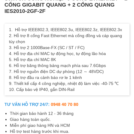
CỔNG GIGABIT QUANG + 2 CỔNG QUANG
IES2010-2GF-2F
1.
Hỗ trợ IEEE802.3, IEEE802.3u, IEEE802.3z, IEEE802.3x
2. Hỗ trợ 8 cổng Fast Ethernet mà cổng đồng và cáp quang
tùy chọn
3. Hỗ trợ 2 1000Base-FX (SC / ST / FC)
4. Hỗ trợ địa chỉ MAC tự động học, tự động lão hóa
5. Hỗ trợ địa chỉ MAC 8K
6. Hỗ trợ băng thông bảng mạch phía sau 7.6Gbps
7. Hỗ trợ nguồn điện DC dự phòng (12 ～ 48VDC)
8. Hỗ trợ đầu ra cảnh báo rơ le 1 kênh
9. Thiết kế cấp 4 công nghiệp, nhiệt độ làm việc -40-75 ℃
10. Cấp bảo vệ IP40, gắn DIN-Rail
TƯ VẤN HỖ TRỢ 24/7:
0948 40 70 80
Thời gian bảo hành 12 - 36 tháng
Giao hàng toàn quốc.
Miễn phí giao hàng HN và HCM
Hỗ trợ test hàng trước khi mua.