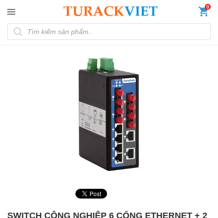
Đến nội dung chính
0
Tìm kiếm sản phẩm
SWITCH CÔNG NGHIỆP 6 CỔNG ETHERNET + 2