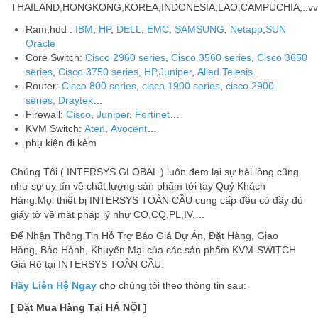
THAILAND,HONGKONG,KOREA,INDONESIA,LAO,CAMPUCHIA,..vv
Ram,hdd :
IBM
,
HP
,
DELL
,
EMC
,
SAMSUNG
,
Netapp
,
SUN
Oracle
Core Switch:
Cisco 2960 series
,
Cisco 3560 series
,
Cisco 3650
series
,
Cisco 3750 series
,
HP
,
Juniper
,
Alied Telesis
…
Router:
Cisco 800 series
,
cisco 1900 series
,
cisco 2900
series
,
Draytek
…
Firewall:
Cisco
,
Juniper
,
Fortinet
…
KVM Switch:
Aten
,
Avocent
…
phụ kiện đi kèm
Chúng Tôi ( INTERSYS GLOBAL ) luôn đem lại sự hài lòng cũng
như sự uy tín về chất lượng sản phẩm tới tay Quý Khách
Hàng.Mọi thiết bị INTERSYS TOÀN CẦU cung cấp đều có đầy đủ
giấy tờ về mặt pháp lý như CO,CQ,PL,IV,…
Để Nhận Thông Tin Hỗ Trợ Báo Giá Dự Án, Đặt Hàng, Giao
Hàng, Bảo Hành, Khuyến Mại của các sản phẩm KVM-SWITCH
Giá Rẻ tại INTERSYS TOÀN CẦU.
Hãy Liên Hệ Ngay
cho chúng tôi theo thông tin sau:
[ Đặt Mua Hàng Tại HÀ NỘI ]