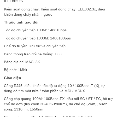
IEEE802.3x
Kiểm soát dòng chảy: Kiểm soát dòng chảy IEEE802.3x, điều
khiển dòng chảy nhấn ngược
Thuộc tính trao đổi
Tốc độ chuyển tiếp 100M: 148810pps
Tốc độ chuyển tiếp 1000M: 1488100pps
Chế độ truyền: lưu trữ và chuyển tiếp
Băng thông trao đổi hệ thống: 7.6G
Bảng địa chỉ MAC: 8K
Bộ nhớ: 1Mbit
Giao diện
Cổng RJ45: điều khiển tốc độ tự động 10 / 100Base-T (X), tự
động dò tìm một nửa / toàn phần và MDI / MDI-X
Cổng cáp quang 100M: 100Base-FX, đầu nối SC / ST / FC, hỗ trợ
chế độ đơn (tùy chọn 20/40/60/80Km), đa chế độ (2Km), bước
sóng: 1310nm, 1550nm