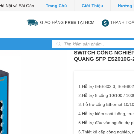
Hà Nội và Sài Gòn
Trang Chủ
Giới Thiệu
Hướng 
GIAO HÀNG
FREE
TẠI HCM
THANH TOÁ
Tìm kiếm sản phẩm
SWITCH CÔNG NGHIỆP
QUANG SFP ES2010G-
.
1.Hỗ trợ IEEE802.3, IEEE802
2.Hỗ trợ 8 cổng 10/100 / 10
3. hỗ trợ cổng Ethernet 10/1
4.Hỗ trợ kiểm soát luồng, tr
5.Hỗ trợ đầu vào nguồn dự p
6.Thiết kế cấp công nghiệp, 