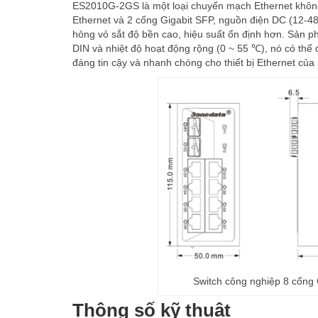
ES2010G-2GS là một loại chuyển mạch Ethernet không 
Ethernet và 2 cổng Gigabit SFP, nguồn điện DC (12-48
hỏng vỏ sắt độ bền cao, hiệu suất ổn định hơn. Sản 
DIN và nhiệt độ hoạt động rộng (0 ~ 55 ℃), nó có thể 
đáng tin cậy và nhanh chóng cho thiết bị Ethernet của
Switch công nghiệp 8 cổng
Thông số kỹ thuật