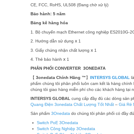
CE, FCC, RoHS, UL508 (Đang chờ xử lý)
Bảo hành: 5 năm
Bảng kê hàng hóa
1. Bộ chuyển mạch Ethernet công nghiệp ES2010G-2GS 
2. Hướng dẫn sử dụng ⅹ 1
3. Giấy chứng nhận chất lượng ⅹ 1
4. Thẻ bảo hành ⅹ 1
PHÂN PHỐI CONVERTER 3ONEDATA
【
3onedata Chính Hãng ™
】
INTERSYS GLOBAL
la
phẩm chúng tôi phân phối luôn cam kết là hàng chính h
chúng tôi giao hàng miễn phí cho các khách hàng tại nô
INTERSYS GLOBAL
cung cấp đầy đủ các dòng sản 
Quang Điện 3onedata
Chất Lượng Tốt Nhất
–
Giá Rẻ 
Sản phẩm
3Onedata
do chúng tôi phân phối có đầy đu
Switch PoE 3Onedata
Switch Công Nghiệp 3Onedata