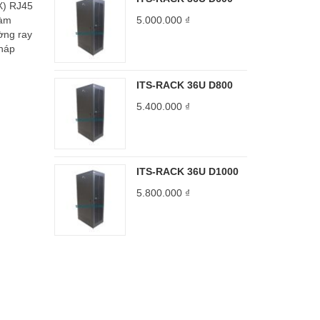
X) RJ45
làm
5.000.000
₫
ờng ray
pháp
ITS-RACK 36U D800
5.400.000
₫
ITS-RACK 36U D1000
5.800.000
₫