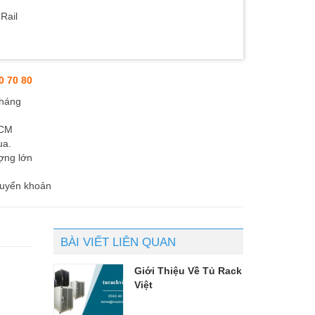
Rail
0 70 80
tháng
HCM
ua.
ợng lớn
huyển khoản
BÀI VIẾT LIÊN QUAN
Giới Thiệu Về Tủ Rack
Việt