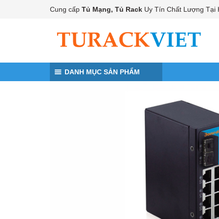
Đến nội dung chính
Cung cấp
Tủ Mạng, Tủ Rack
Uy Tín Chất Lượng Tại 
DANH MỤC SẢN PHẨM