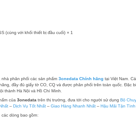
(cùng với khối thiết bị đầu cuối) × 1
̀ nhà phân phối các sản phẩm
3onedata Chính hãng
tại Việt Nam. Ca
ãng, đầy đủ giấy tờ CO, CQ và được phân phối trên toàn quốc. Đặc biê
̣i thành Hà Nội và Hồ Chí Minh.
phẩm của
3onedata
trên thị trường, đưa tới cho người sử dụng
Bộ Chuy
Nhất
–
Dịch Vụ Tốt Nhất
–
Giao Hàng Nhanh Nhất
–
Hậu Mãi Tận Tình
̉ các dòng bao gồm: