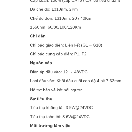
Cặp xoắn: 100M (cáp CAT5 / CAT5e tiêu chuẩn)
Đa chế độ: 1310nm, 2Km
Chế độ đơn: 1310nm, 20 / 40Km
1550nm, 60/80/100/120Km
Chỉ dẫn
Chỉ báo giao diện: Liên kết (G1 ~ G10)
Chỉ báo cung cấp điện: P1, P2
Nguồn cấp
Điện áp đầu vào: 12 ～ 48VDC
Loại đầu vào: Khối đầu cuối cao độ 4 bit 7,62mm
Hỗ trợ bảo vệ kết nối ngược
Sự tiêu thụ
Tiêu thụ không tải: 3.9W@24VDC
Tiêu thụ toàn tải: 8.6W@24VDC
Môi trường làm việc