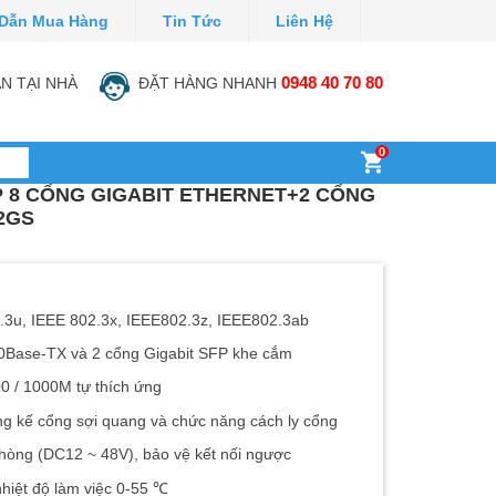
Dẫn Mua Hàng
Tin Tức
Liên Hệ
N TẠI NHÀ
ĐẶT HÀNG NHANH
0948 40 70 80
0
 8 CỔNG GIGABIT ETHERNET+2 CỔNG
2GS
.3u, IEEE 802.3x, IEEE802.3z, IEEE802.3ab
00Base-TX và 2 cổng Gigabit SFP khe cắm
00 / 1000M tự thích ứng
ung kế cổng sợi quang và chức năng cách ly cổng
hòng (DC12 ~ 48V), bảo vệ kết nối ngược
nhiệt độ làm việc 0-55 ℃