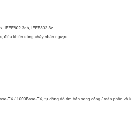
3x, IEEE802.3ab, IEEE802.3z
x, điều khiển dòng chảy nhấn ngược
Base-TX / 1000Base-TX, tự động dò tìm bán song công / toàn phần và 