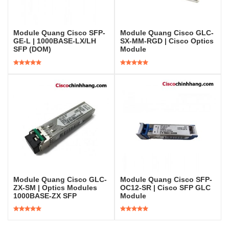
Module Quang Cisco SFP-
Module Quang Cisco GLC-
GE-L | 1000BASE-LX/LH
SX-MM-RGD | Cisco Optics
SFP (DOM)
Module
Được xếp
Được xếp
hạng
5.00
5
hạng
5.00
5
sao
sao
Module Quang Cisco GLC-
Module Quang Cisco SFP-
ZX-SM | Optics Modules
OC12-SR | Cisco SFP GLC
1000BASE-ZX SFP
Module
Được xếp
Được xếp
hạng
5.00
5
hạng
5.00
5