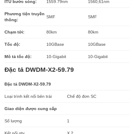
ITU bước sóng:
1559.79nm
1560,61nm
Phương tiện truyền
SMF
SMF
thông:
Chạm tới:
80km
80km
Tốc độ:
10GBase
10GBase
Mô tả tốc độ:
10-Gigabit
10-Gigabit
Đặc tả DWDM-X2-59.79
Đặc tả DWDM-X2-59.79
Loại trình kết nối bên trái
Chế độ đơn SC
Giao diện được cung cấp
Số lượng
1
Kết nối qty
X 2