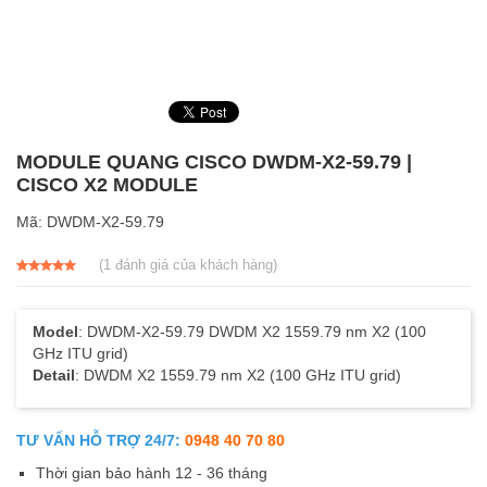
MODULE QUANG CISCO DWDM-X2-59.79 |
CISCO X2 MODULE
Mã:
DWDM-X2-59.79
(
1
đánh giá của khách hàng)
5.00
1
trên 5
dựa trên
đánh giá
Model
: DWDM-X2-59.79 DWDM X2 1559.79 nm X2 (100
GHz ITU grid)
Detail
: DWDM X2 1559.79 nm X2 (100 GHz ITU grid)
TƯ VẤN HỖ TRỢ 24/7:
0948 40 70 80
Thời gian bảo hành 12 - 36 tháng