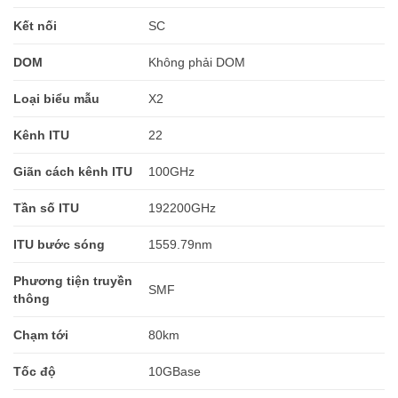
Kết nối
SC
DOM
Không phải DOM
Loại biểu mẫu
X2
Kênh ITU
22
Giãn cách kênh ITU
100GHz
Tần số ITU
192200GHz
ITU bước sóng
1559.79nm
Phương tiện truyền
SMF
thông
Chạm tới
80km
Tốc độ
10GBase