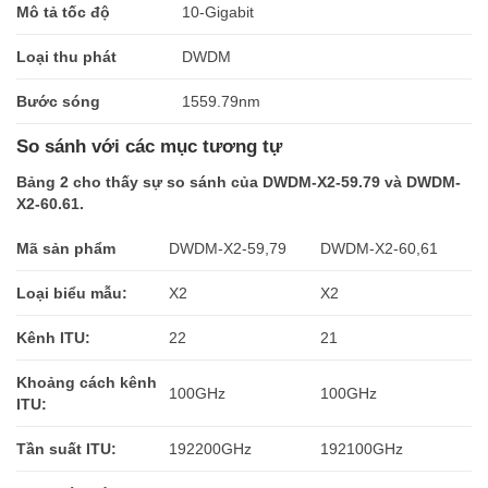
Mô tả tốc độ
10-Gigabit
Loại thu phát
DWDM
Bước sóng
1559.79nm
So sánh với các mục tương tự
Bảng 2 cho thấy sự so sánh của DWDM-X2-59.79 và DWDM-
X2-60.61.
Mã sản phẩm
DWDM-X2-59,79
DWDM-X2-60,61
Loại biểu mẫu:
X2
X2
Kênh ITU:
22
21
Khoảng cách kênh
100GHz
100GHz
ITU:
Tần suất ITU:
192200GHz
192100GHz