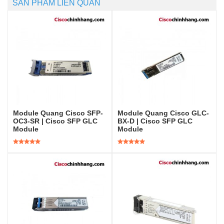
SẢN PHẨM LIÊN QUAN
Module Quang Cisco SFP-
Module Quang Cisco GLC-
OC3-SR | Cisco SFP GLC
BX-D | Cisco SFP GLC
Module
Module
Được xếp
Được xếp
hạng
5.00
5
hạng
5.00
5
sao
sao