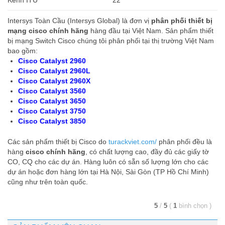
Intersys Toàn Cầu (Intersys Global) là đơn vị
phân phối thiết bị
mạng cisco chính hãng
hàng đầu tại Việt Nam. Sản phẩm thiết
bị mạng Switch Cisco chúng tôi phân phối tại thị trường Việt Nam
bao gồm:
Cisco Catalyst 2960
Cisco Catalyst 2960L
Cisco Catalyst 2960X
Cisco Catalyst 3560
Cisco Catalyst 3650
Cisco Catalyst 3750
Cisco Catalyst 3850
Các sản phẩm thiết bị Cisco do
turackviet.com/
phân phối đều là
hàng
cisco chính hãng
, có chất lượng cao, đầy đủ các giấy tờ
CO, CQ cho các dự án. Hàng luôn có sẵn số lượng lớn cho các
dự án hoặc đơn hàng lớn tại Hà Nội, Sài Gòn (TP Hồ Chí Minh)
cũng như trên toàn quốc.
5
/
5
(
1
bình chọn
)