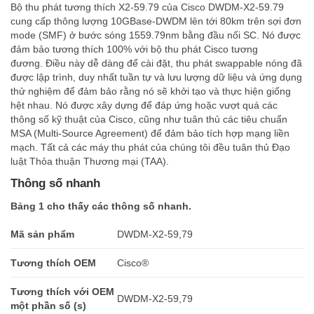
Bộ thu phát tương thích X2-59.79 của Cisco DWDM-X2-59.79
cung cấp thông lượng 10GBase-DWDM lên tới 80km trên sợi đơn
mode (SMF) ở bước sóng 1559.79nm bằng đầu nối SC. Nó được
đảm bảo tương thích 100% với bộ thu phát Cisco tương
đương. Điều này dễ dàng để cài đặt, thu phát swappable nóng đã
được lập trình, duy nhất tuần tự và lưu lượng dữ liệu và ứng dụng
thử nghiệm để đảm bảo rằng nó sẽ khởi tạo và thực hiện giống
hệt nhau. Nó được xây dựng để đáp ứng hoặc vượt quá các
thông số kỹ thuật của Cisco, cũng như tuân thủ các tiêu chuẩn
MSA (Multi-Source Agreement) để đảm bảo tích hợp mạng liền
mạch. Tất cả các máy thu phát của chúng tôi đều tuân thủ Đạo
luật Thỏa thuận Thương mại (TAA).
Thông số nhanh
Bảng 1 cho thấy các thông số nhanh.
Mã sản phẩm
DWDM-X2-59,79
Tương thích OEM
Cisco®
Tương thích với OEM
DWDM-X2-59,79
một phần số (s)