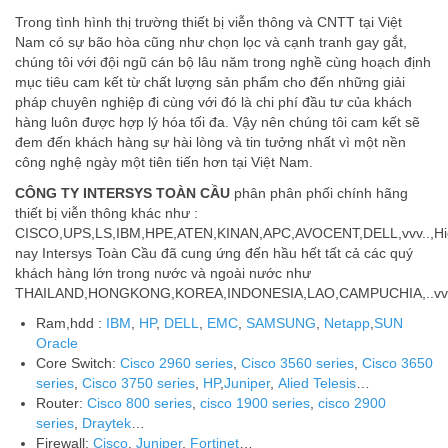
Trong tình hình thị trường thiết bị viễn thông và CNTT tại Việt
Nam có sự bão hòa cũng như chọn lọc và cạnh tranh gay gắt,
chúng tôi với đội ngũ cán bộ lâu năm trong nghề cùng hoạch định
mục tiêu cam kết từ chất lượng sản phẩm cho đến những giải
pháp chuyên nghiệp đi cùng với đó là chi phí đầu tư của khách
hàng luôn được hợp lý hóa tối đa. Vậy nên chúng tôi cam kết sẽ
đem đến khách hàng sự hài lòng và tin tưởng nhất vì một nền
công nghệ ngày một tiên tiến hơn tại Việt Nam.
CÔNG TY INTERSYS TOÀN CẦU
phân phân phối chính hãng
thiết bị viễn thông khác như :
CISCO,UPS,LS,IBM,HPE,ATEN,KINAN,APC,AVOCENT,DELL,vvv..,Hi
nay Intersys Toàn Cầu đã cung ứng đến hầu hết tất cả các quý
khách hàng lớn trong nước và ngoài nước như
THAILAND,HONGKONG,KOREA,INDONESIA,LAO,CAMPUCHIA,..vv
Ram,hdd :
IBM
,
HP
,
DELL
,
EMC
,
SAMSUNG
,
Netapp
,
SUN
Oracle
Core Switch:
Cisco 2960 series
,
Cisco 3560 series
,
Cisco 3650
series
,
Cisco 3750 series
,
HP
,
Juniper
,
Alied Telesis
…
Router:
Cisco 800 series
,
cisco 1900 series
,
cisco 2900
series
,
Draytek
…
Firewall:
Cisco
,
Juniper
,
Fortinet
…