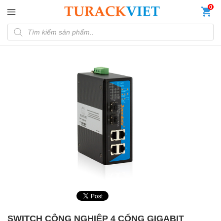
Đến nội dung chính
0
Tìm kiếm sản phẩm
SWITCH CÔNG NGHIỆP 4 CỔNG GIGABIT