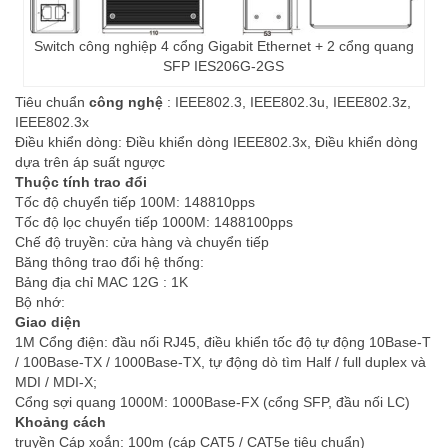
Switch công nghiệp 4 cổng Gigabit Ethernet + 2 cổng quang
SFP IES206G-2GS
Tiêu chuẩn
công nghệ
: IEEE802.3, IEEE802.3u, IEEE802.3z,
IEEE802.3x
Điều khiển dòng: Điều khiển dòng IEEE802.3x, Điều khiển dòng
dựa trên áp suất ngược
Thuộc tính trao đổi
Tốc độ chuyển tiếp 100M: 148810pps
Tốc độ lọc chuyển tiếp 1000M: 1488100pps
Chế độ truyền: cửa hàng và chuyển tiếp
Băng thông trao đổi hệ thống:
Bảng địa chỉ MAC 12G : 1K
Bộ nhớ:
Giao diện
1M Cổng điện: đầu nối RJ45, điều khiển tốc độ tự động 10Base-T
/ 100Base-TX / 1000Base-TX, tự động dò tìm Half / full duplex và
MDI / MDI-X;
Cổng sợi quang 1000M: 1000Base-FX (cổng SFP, đầu nối LC)
Khoảng cách
truyền Cáp xoắn: 100m (cáp CAT5 / CAT5e tiêu chuẩn)