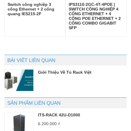
Switch công nghiệp 3
IPS3110-2GC-4T-4POE |
cổng Ethernet + 2 cổng
SWITCH CÔNG NGHIỆP 4
quang IES215-2F
CỔNG ETHERNET + 4
CỔNG POE ETHERNET + 2
CỔNG COMBO GIGABIT
SFP
BÀI VIẾT LIÊN QUAN
Giới Thiệu Về Tủ Rack Việt
SẢN PHẨM LIÊN QUAN
ITS-RACK 42U-D1000
6.200.000
₫