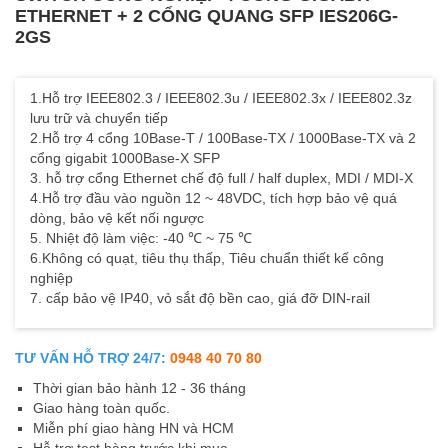
ETHERNET + 2 CỔNG QUANG SFP IES206G-
2GS
1.Hỗ trợ IEEE802.3 / IEEE802.3u / IEEE802.3x / IEEE802.3z
lưu trữ và chuyển tiếp
2.Hỗ trợ 4 cổng 10Base-T / 100Base-TX / 1000Base-TX và 2
cổng gigabit 1000Base-X SFP
3. hỗ trợ cổng Ethernet chế độ full / half duplex, MDI / MDI-X
4.Hỗ trợ đầu vào nguồn 12 ~ 48VDC, tích hợp bảo vệ quá
dòng, bảo vệ kết nối ngược
5. Nhiệt độ làm việc: -40 ℃ ~ 75 ℃
6.Không có quạt, tiêu thụ thấp, Tiêu chuẩn thiết kế công
nghiệp
7. cấp bảo vệ IP40, vỏ sắt độ bền cao, giá đỡ DIN-rail
TƯ VẤN HỖ TRỢ 24/7:
0948 40 70 80
Thời gian bảo hành 12 - 36 tháng
Giao hàng toàn quốc.
Miễn phí giao hàng HN và HCM