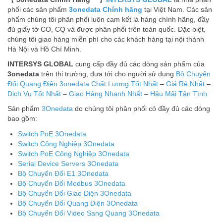
phối các sản phẩm
3onedata Chính hãng
tại Việt Nam. Các sản
phẩm chúng tôi phân phối luôn cam kết là hàng chính hãng, đầy
đủ giấy tờ CO, CQ và được phân phối trên toàn quốc. Đặc biệt,
chúng tôi giao hàng miễn phí cho các khách hàng tại nội thành
Hà Nội và Hồ Chí Minh.
INTERSYS GLOBAL
cung cấp đầy đủ các dòng sản phẩm của
3onedata
trên thị trường, đưa tới cho người sử dụng
Bộ Chuyển
Đổi Quang Điện 3onedata
Chất Lượng Tốt Nhất
–
Giá Rẻ Nhất
–
Dịch Vụ Tốt Nhất
–
Giao Hàng Nhanh Nhất
–
Hậu Mãi Tận Tình
Sản phẩm
3Onedata
do chúng tôi phân phối có đầy đủ các dòng
bao gồm:
Switch PoE 3Onedata
Switch Công Nghiệp 3Onedata
Switch PoE Công Nghiệp 3Onedata
Serial Device Servers 3Onedata
Bộ Chuyển Đổi E1 3Onedata
Bộ Chuyển Đổi Modbus 3Onedata
Bộ Chuyển Đổi Giao Diện 3Onedata
Bộ Chuyển Đổi Quang Điện 3Onedata
Bộ Chuyển Đổi Video Sang Quang 3Onedata