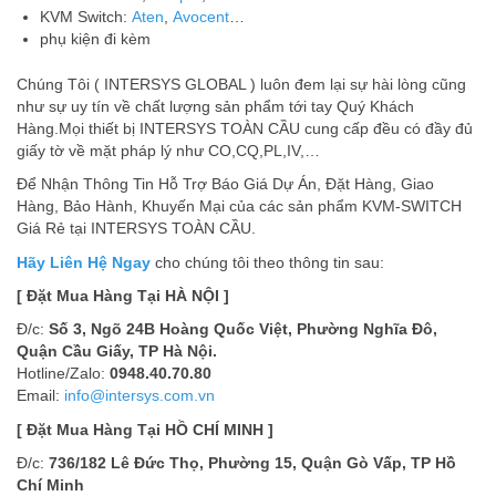
KVM Switch:
Aten
,
Avocent
…
phụ kiện đi kèm
Chúng Tôi ( INTERSYS GLOBAL ) luôn đem lại sự hài lòng cũng
như sự uy tín về chất lượng sản phẩm tới tay Quý Khách
Hàng.Mọi thiết bị INTERSYS TOÀN CẦU cung cấp đều có đầy đủ
giấy tờ về mặt pháp lý như CO,CQ,PL,IV,…
Để Nhận Thông Tin Hỗ Trợ Báo Giá Dự Án, Đặt Hàng, Giao
Hàng, Bảo Hành, Khuyến Mại của các sản phẩm KVM-SWITCH
Giá Rẻ tại INTERSYS TOÀN CẦU.
Hãy Liên Hệ Ngay
cho chúng tôi theo thông tin sau:
[ Đặt Mua Hàng Tại HÀ NỘI ]
Đ/c:
Số 3, Ngõ 24B Hoàng Quốc Việt, Phường Nghĩa Đô,
Quận Cầu Giấy, TP Hà Nội.
Hotline/Zalo:
0948.40.70.80
Email:
info@intersys.com.vn
[ Đặt Mua Hàng Tại HỒ CHÍ MINH ]
Đ/c:
736/182 Lê Đức Thọ, Phường 15, Quận Gò Vấp, TP Hồ
Chí Minh