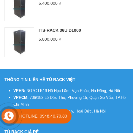
5.400.000
₫
ITS-RACK 36U D1000
5.800.000
₫
THÔNG TIN LIÊN HỆ TỦ RACK VIỆT
VPHN:
NO7C-LK19 Hồ Học Lãm, Vạn Phúc, Hà Đông, Hà Nội
VPHCM:
736/182 Lê Đức Thọ, Phường 15, Quận Gò Vấp, TP.Hồ
Chí Minh
Xưởng SX :
30 Phố Thượng Thụy, Hoài Đức, Hà Nội
HOTLINE: 0948.40.70.80
Hotline:
0948.40.70.80
TỦ RACK GIÁ RẺ