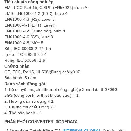
Tiêu chuẩn công nghiệp
EMI: FCC Part 15, CISPR (EN55022) class A
EMS: EN61000-4-2 (ESD), Leve 4
EN61000-4-3 (RS), Level 3
EN61000-4-4 (EFT), Level 4
EN61000 -4-5 (Xung đột), Mức 4
EN61000-4-6 (CS), Mức 3
EN61000-4-8, Mức 5
Sốc: IEC 60068-2-27 Rơi
tự do: IEC 60068-2-32
Rung: IEC 60068 -2-6
Chứng nhận
CE, FCC, RoHS, UL508 (Đang chờ xử lý)
Bảo hành: 5 năm
Danh sách đóng gói
1. Bộ chuyển mạch Ethernet công nghiệp 3onedata IES206G-
2GS (cộng với khối thiết bị đầu cuối) × 1
2. Hướng dẫn sử dụng × 1
3. Chứng chỉ chất lượng × 1
4. Thẻ bảo hành × 1
PHÂN PHỐI CONVERTER 3ONEDATA
【
3onedata Chính Hãng ™
】
INTERSYS GLOBAL
là nhà phân