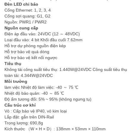
Đèn LED chỉ báo
Cổng Ethernet: 1, 2, 3, 4
Cổng sợi quang: G1, G2
Nguồn: PWR1 / PWR2
Nguồn cung cấp
Điện áp đầu vào: 24VDC (12 ～ 48VDC)
Loại đầu vào: 4 bit Khối đầu cuối 7.62mm
Hỗ trợ dự phòng nguồn điện kép
Hỗ trợ bảo vệ quá dòng
Hỗ trợ bảo vệ kết nối ngược
Tiêu thụ
Không tải công suất tiêu thụ: 1.440W@24VDC Công suất tiêu thụ
toàn tải: 4.344W@24VDC
Môi trường
làm việc Nhiệt độ làm việc: -40 ～ 75 ℃
Nhiệt độ bảo quản: -40 ～ 85 ℃
Độ ẩm tương đối: 5% ~ 95% (không ngưng tụ)
Cấu trúc cơ khí
Vỏ : Cấp bảo vệ IP40, vỏ kim loại
Lắp đặt: gắn trên DIN-Rail
Trọng lượng: 690,8g
Kích thước （W × H × D）: 138mm × 53mm × 110mm