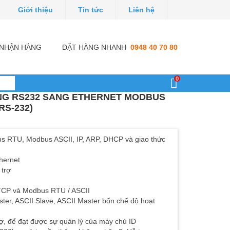
Giới thiệu
Tin tức
Liên hệ
I NHẬN HÀNG
ĐẶT HÀNG NHANH
0948 40 70 80
0
NG RS232 SANG ETHERNET MODBUS
RS-232)
s RTU, Modbus ASCII, IP, ARP, DHCP và giao thức
hernet
 trợ
TCP và Modbus RTU / ASCII
ter, ASCII Slave, ASCII Master bốn chế độ hoạt
ợ, để đạt được sự quản lý của máy chủ ID