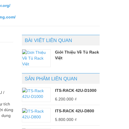
r.org/
ang.com/
BÀI VIẾT LIÊN QUAN
Giới Thiệu Về Tủ Rack
Việt
SẢN PHẨM LIÊN QUAN
ITS-RACK 42U-D1000
U /
6.200.000
₫
ự tích
ười dùng
ITS-RACK 42U-D800
g dụng
5.800.000
₫