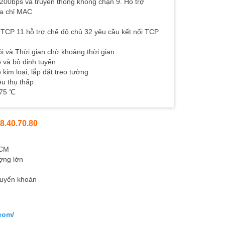
5200bps và truyền thông không chặn 9. Hỗ trợ
ịa chỉ MAC
h TCP 11 hỗ trợ chế độ chủ 32 yêu cầu kết nối TCP
ồi và Thời gian chờ khoảng thời gian
o và bộ định tuyến
kim loại, lắp đặt treo tường
êu thụ thấp
 75 ℃
8.40.70.80
HCM
ợng lớn
huyển khoản
.com/