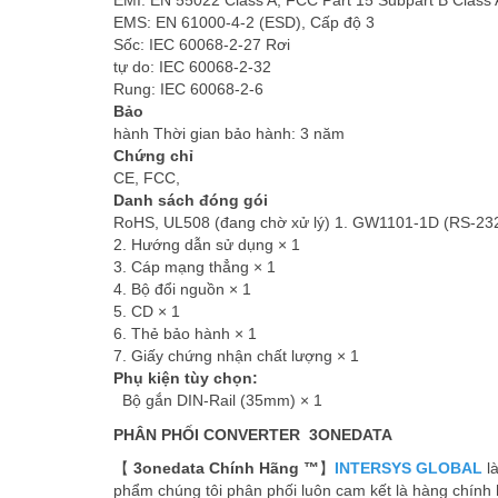
EMI: EN 55022 Class A, FCC Part 15 Subpart B Class 
EMS: EN 61000-4-2 (ESD), Cấp độ 3
Sốc: IEC 60068-2-27 Rơi
tự do: IEC 60068-2-32
Rung: IEC 60068-2-6
Bảo
hành Thời gian bảo hành: 3 năm
Chứng chỉ
CE, FCC,
Danh sách đóng gói
RoHS, UL508 (đang chờ xử lý) 1. GW1101-1D (RS-232
2. Hướng dẫn sử dụng × 1
3. Cáp mạng thẳng × 1
4. Bộ đổi nguồn × 1
5. CD × 1
6. Thẻ bảo hành × 1
7. Giấy chứng nhận chất lượng × 1
Phụ kiện tùy chọn:
Bộ gắn DIN-Rail (35mm) × 1
PHÂN PHỐI CONVERTER 3ONEDATA
【
3onedata Chính Hãng ™
】
INTERSYS GLOBAL
la
phẩm chúng tôi phân phối luôn cam kết là hàng chính h