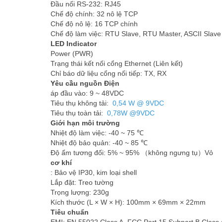
Đầu nối RS-232: RJ45
Chế độ chính: 32 nô lệ TCP
Chế độ nô lệ: 16 TCP chính
Chế độ làm việc: RTU Slave, RTU Master, ASCII Slave
LED Indicator
Power (PWR)
Trạng thái kết nối cổng Ethernet (Liên kết)
Chỉ báo dữ liệu cổng nối tiếp: TX, RX
Yêu cầu nguồn Điện
áp đầu vào: 9 ~ 48VDC
Tiêu thụ không tải:
0,54 W @ 9VDC
Tiêu thụ toàn tải:
0,78W
@9VDC
Giới hạn môi trường
Nhiệt độ làm việc: -40 ~ 75 ℃
Nhiệt độ bảo quản: -40 ~ 85 ℃
Độ ẩm tương đối: 5% ~ 95% （không ngưng tụ）Vỏ
cơ khí
: Bảo vệ IP30, kim loại shell
Lắp đặt: Treo tường
Trọng lượng: 230g
Kích thước (L × W × H): 100mm × 69mm × 22mm
Tiêu chuẩn