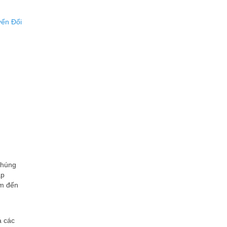
ển Đổi
chúng
áp
em đến
ả các