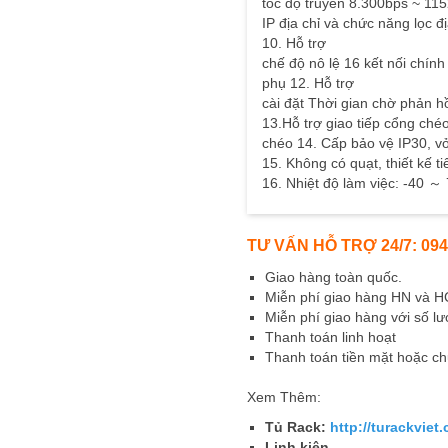
tốc độ truyền 8.300bps ~ 11
IP địa chỉ và chức năng lọc đ
10. Hỗ trợ
chế độ nô lệ 16 kết nối chín
phụ 12. Hỗ trợ
cài đặt Thời gian chờ phản h
13.Hỗ trợ giao tiếp cổng ché
chéo 14. Cấp bảo vệ IP30, vỏ 
15. Không có quạt, thiết kế ti
16. Nhiệt độ làm việc: -40 ～
TƯ VẤN HỖ TRỢ 24/7: 094
Giao hàng toàn quốc.
Miễn phí giao hàng HN và 
Miễn phí giao hàng với số lư
Thanh toán linh hoạt
Thanh toán tiền mặt hoặc c
Xem Thêm:
Tủ Rack:
http://turackviet
Linh kiện