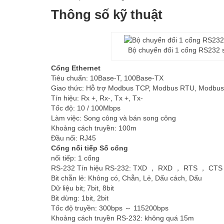
Thông số kỹ thuật
Bộ chuyển đổi 1 cổng RS232
Cổng Ethernet
Tiêu chuẩn: 10Base-T, 100Base-TX
Giao thức: Hỗ trợ Modbus TCP, Modbus RTU, Modbus 
Tín hiệu: Rx +, Rx-, Tx +, Tx-
Tốc độ: 10 / 100Mbps
Làm việc: Song công và bán song công
Khoảng cách truyền: 100m
Đầu nối: RJ45
Cổng nối tiếp Số cổng
nối tiếp: 1 cổng
RS-232 Tín hiệu RS-232: TXD ， RXD ， RTS ， CT
Bit chẵn lẻ: Không có, Chẵn, Lẻ, Dấu cách, Dấu
Dữ liệu bit; 7bit, 8bit
Bit dừng: 1bit, 2bit
Tốc độ truyền: 300bps ～ 115200bps
Khoảng cách truyền RS-232: không quá 15m