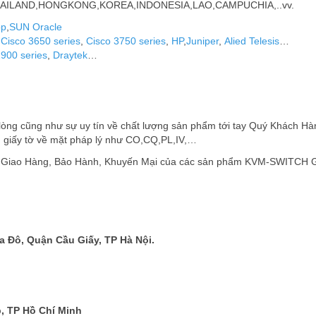
hư THAILAND,HONGKONG,KOREA,INDONESIA,LAO,CAMPUCHIA,..vv.
pp
,
SUN Oracle
,
Cisco 3650 series
,
Cisco 3750 series
,
HP
,
Juniper
,
Alied Telesis
…
2900 series
,
Draytek
…
òng cũng như sự uy tín về chất lượng sản phẩm tới tay Quý Khách Hà
 giấy tờ về mặt pháp lý như CO,CQ,PL,IV,…
, Giao Hàng, Bảo Hành, Khuyến Mại của các sản phẩm KVM-SWITCH 
 Đô, Quận Cầu Giấy, TP Hà Nội.
, TP Hồ Chí Minh