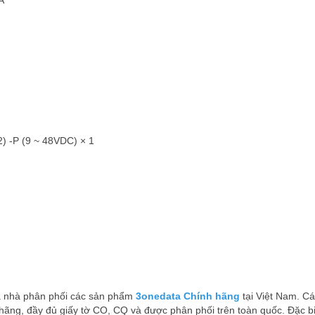
A
) -P (9 ~ 48VDC) × 1
̀ nhà phân phối các sản phẩm
3onedata Chính hãng
tại Việt Nam. Ca
ãng, đầy đủ giấy tờ CO, CQ và được phân phối trên toàn quốc. Đặc biê