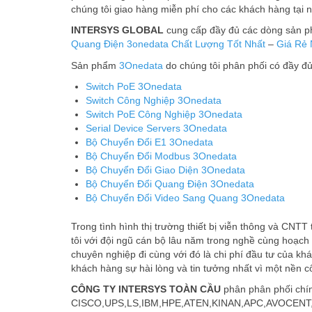
chúng tôi giao hàng miễn phí cho các khách hàng tại nô
INTERSYS GLOBAL
cung cấp đầy đủ các dòng sản 
Quang Điện 3onedata
Chất Lượng Tốt Nhất
–
Giá Rẻ 
Sản phẩm
3Onedata
do chúng tôi phân phối có đầy đu
Switch PoE 3Onedata
Switch Công Nghiệp 3Onedata
Switch PoE Công Nghiệp 3Onedata
Serial Device Servers 3Onedata
Bộ Chuyển Đổi E1 3Onedata
Bộ Chuyển Đổi Modbus 3Onedata
Bộ Chuyển Đổi Giao Diện 3Onedata
Bộ Chuyển Đổi Quang Điện 3Onedata
Bộ Chuyển Đổi Video Sang Quang 3Onedata
Trong tình hình thị trường thiết bị viễn thông và CNT
tôi với đội ngũ cán bộ lâu năm trong nghề cùng hoạch
chuyên nghiệp đi cùng với đó là chi phí đầu tư của kh
khách hàng sự hài lòng và tin tưởng nhất vì một nền c
CÔNG TY INTERSYS TOÀN CẦU
phân phân phối chín
CISCO,UPS,LS,IBM,HPE,ATEN,KINAN,APC,AVOCENT,DELL