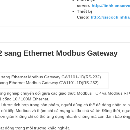
server:
http://linhkienserve
Thiết bị
Cisco:
http://ciscochinhh
2 sang Ethernet Modbus Gateway
 sang Ethernet Modbus Gateway GW1101-1D(RS-232)
ng nghiệp chuyển đổi giữa các giao thức Modbus TCP và Modbus RT
1 cổng 10 / 100M Ethernet.
ược tích hợp trong sản phẩm, người dùng có thể dễ dàng nhận ra s
bị nối tiếp Modbus và thậm chí cả mạng lai đa chủ và tớ. Đồng thời, ng
ế đơn giản không chỉ có thể ứng dụng nhanh chóng mà còn đảm bảo ứn
ạt động trong môi trường khắc nghiệt.