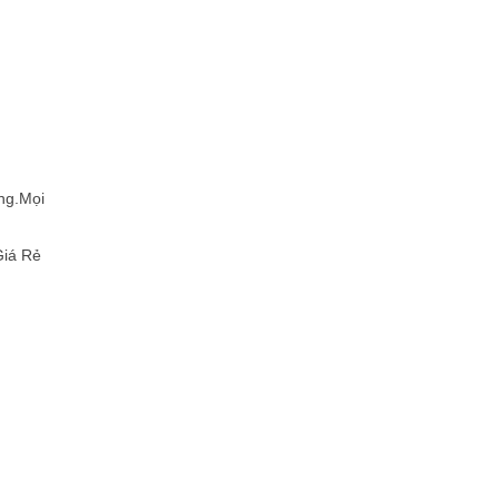
ng.Mọi
Giá Rẻ