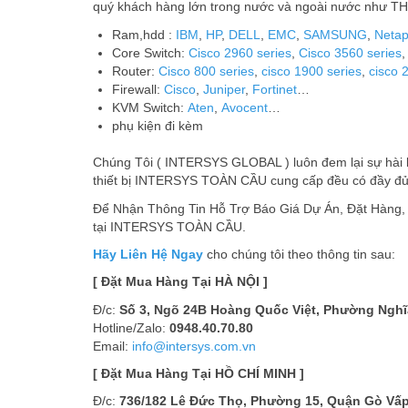
quý khách hàng lớn trong nước và ngoài nước n
Ram,hdd :
IBM
,
HP
,
DELL
,
EMC
,
SAMSUNG
,
Neta
Core Switch:
Cisco 2960 series
,
Cisco 3560 series
Router:
Cisco 800 series
,
cisco 1900 series
,
cisco 
Firewall:
Cisco
,
Juniper
,
Fortinet
…
KVM Switch:
Aten
,
Avocent
…
phụ kiện đi kèm
Chúng Tôi ( INTERSYS GLOBAL ) luôn đem lại sự hài l
thiết bị INTERSYS TOÀN CẦU cung cấp đều có đầy đủ
Để Nhận Thông Tin Hỗ Trợ Báo Giá Dự Án, Đặt Hàng
tại INTERSYS TOÀN CẦU.
Hãy Liên Hệ Ngay
cho chúng tôi theo thông tin sau:
[ Đặt Mua Hàng Tại HÀ NỘI ]
Đ/c:
Số 3, Ngõ 24B Hoàng Quốc Việt, Phường Nghĩa
Hotline/Zalo:
0948.40.70.80
Email:
info@intersys.com.vn
[ Đặt Mua Hàng Tại HỒ CHÍ MINH ]
Đ/c:
736/182 Lê Đức Thọ, Phường 15, Quận Gò Vấp