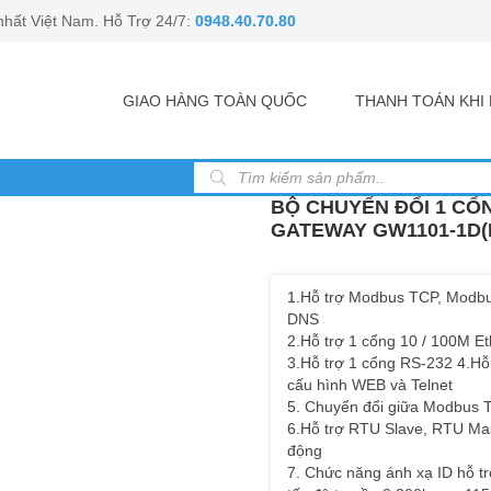
nhất Việt Nam. Hỗ Trợ 24/7:
0948.40.70.80
GIAO HÀNG TOÀN QUỐC
THANH TOÁN KH
Tìm kiếm sản phẩm
BỘ CHUYỂN ĐỔI 1 CỔ
GATEWAY GW1101-1D(
1.Hỗ trợ Modbus TCP, Modbu
DNS
2.Hỗ trợ 1 cổng 10 / 100M Et
3.Hỗ trợ 1 cổng RS-232 4.Hỗ
cấu hình WEB và Telnet
5. Chuyển đổi giữa Modbus 
6.Hỗ trợ RTU Slave, RTU Mas
động
7. Chức năng ánh xạ ID hỗ tr