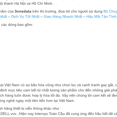
̣i thành Hà Nội và Hồ Chí Minh.
phẩm của
3onedata
trên thị trường, đưa tới cho người sử dụng
Bộ Chuy
Nhất
–
Dịch Vụ Tốt Nhất
–
Giao Hàng Nhanh Nhất
–
Hậu Mãi Tận Tình
̉ các dòng bao gồm:
T tại Việt Nam có sự bão hòa cũng như chọn lọc và cạnh tranh gay gắt, 
 định mục tiêu cam kết từ chất lượng sản phẩm cho đến những giải ph
ách hàng luôn được hợp lý hóa tối đa. Vậy nên chúng tôi cam kết sẽ đ
ông nghệ ngày một tiên tiến hơn tại Việt Nam.
h hãng thiết bị viễn thông khác như :
,vvv..,Hiện nay Intersys Toàn Cầu đã cung ứng đến hầu hết tất c