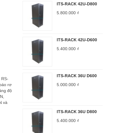
ITS-RACK 42U-D800
5.800.000
₫
ITS-RACK 42U-D600
5.400.000
₫
ITS-RACK 36U D600
g RS-
báo rơ
5.000.000
₫
ăng độ
AN,
N và
ITS-RACK 36U D800
5.400.000
₫