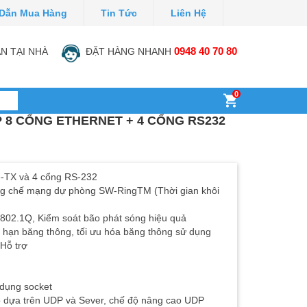
Dẫn Mua Hàng
Tin Tức
Liên Hệ
N TẠI NHÀ
ĐẶT HÀNG NHANH
0948 40 70 80
0
 8 CỔNG ETHERNET + 4 CỔNG RS232
e-TX và 4 cổng RS-232
ng chế mạng dự phòng SW-RingTM (Thời gian khôi
802.1Q, Kiểm soát bão phát sóng hiệu quả
i hạn băng thông, tối ưu hóa băng thông sử dụng
Hỗ trợ
 dụng socket
độ dựa trên UDP và Sever, chế độ nâng cao UDP