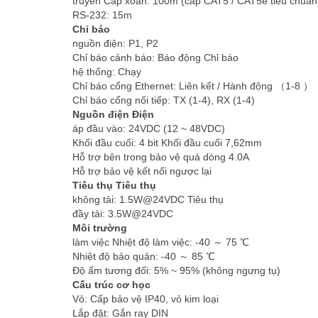
truyền Cáp xoắn: 100m (cáp CAT5 / CAT5e tiêu chuẩ
RS-232: 15m
Chỉ báo
nguồn điện: P1, P2
Chỉ báo cảnh báo: Báo động Chỉ báo
hệ thống: Chạy
Chỉ báo cổng Ethernet: Liên kết / Hành động （1-8 ）
Chỉ báo cổng nối tiếp: TX (1-4), RX (1-4)
Nguồn điện Điện
áp đầu vào: 24VDC (12 ~ 48VDC)
Khối đầu cuối: 4 bit Khối đầu cuối 7,62mm
Hỗ trợ bên trong bảo vệ quá dòng 4.0A
Hỗ trợ bảo vệ kết nối ngược lại
Tiêu thụ Tiêu thụ
không tải: 1.5W@24VDC Tiêu thụ
đầy tải: 3.5W@24VDC
Môi trường
làm việc Nhiệt độ làm việc: -40 ～ 75 ℃
Nhiệt độ bảo quản: -40 ～ 85 ℃
Độ ẩm tương đối: 5% ~ 95% (không ngưng tụ)
Cấu trúc cơ học
Vỏ: Cấp bảo vệ IP40, vỏ kim loại
Lắp đặt: Gắn ray DIN