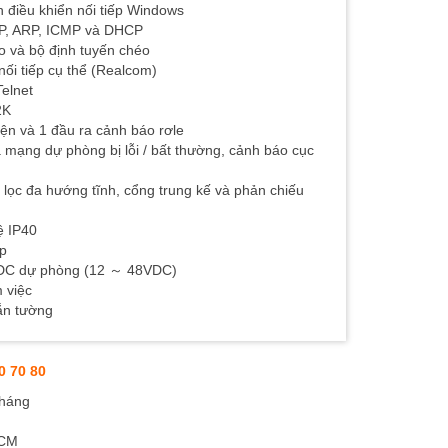
h điều khiển nối tiếp Windows
DP, ARP, ICMP và DHCP
éo và bộ định tuyến chéo
nối tiếp cụ thể (Realcom)
Telnet
2K
ện và 1 đầu ra cảnh báo rơle
 mạng dự phòng bị lỗi / bất thường, cảnh báo cục
lọc đa hướng tĩnh, cổng trung kế và phản chiếu
ệ IP40
ệp
VDC dự phòng (12 ～ 48VDC)
 việc
ắn tường
0 70 80
tháng
HCM