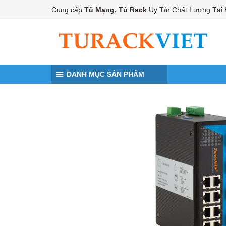
Đến nội dung chính
Cung cấp
Tủ Mạng, Tủ Rack
Uy Tín Chất Lượng Tại 
DANH MỤC SẢN PHẨM