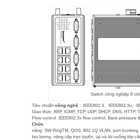
Switch công nghiệp 8 c
Tiêu chuẩn
công nghệ
:
IEEE802.3
、
IEEE802.3u
、
I
Giao thức: ARP, ICMP, TCP, UDP, DHCP, DNS, HTTP, 
Flow control: IEEE802.3x flow control, Back-pressure b
Chức
năng: SW-RingTM, QOS, 802.1Q VLAN, port-trunking, b
lưu lượng, nâng cấp trực tuyến, up và tải xuống tệp cấ