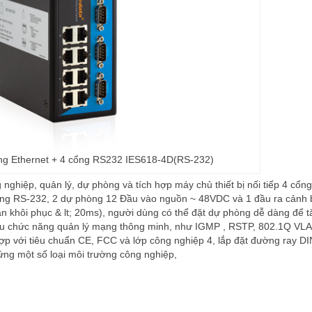
ổng Ethernet + 4 cổng RS232 IES618-4D(RS-232)
ghiệp, quản lý, dự phòng và tích hợp máy chủ thiết bị nối tiếp 4 cổn
cổng RS-232, 2 dự phòng 12 Đầu vào nguồn ~ 48VDC và 1 đầu ra cảnh 
n khôi phục & lt; 20ms), người dùng có thể đặt dự phòng dễ dàng để t
hiều chức năng quản lý mạng thông minh, như IGMP , RSTP, 802.1Q VL
ợp với tiêu chuẩn CE, FCC và lớp công nghiệp 4, lắp đặt đường ray DI
 ứng một số loại môi trường công nghiệp,