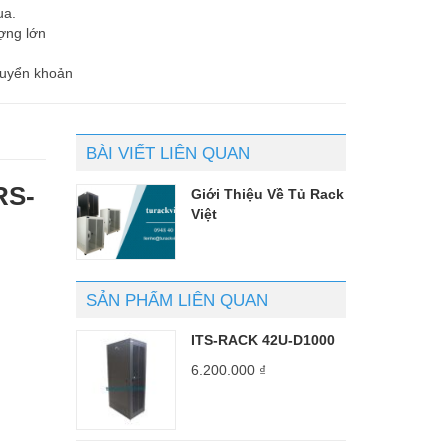
ua.
ợng lớn
huyển khoản
BÀI VIẾT LIÊN QUAN
RS-
Giới Thiệu Về Tủ Rack
Việt
SẢN PHẨM LIÊN QUAN
ITS-RACK 42U-D1000
6.200.000
₫