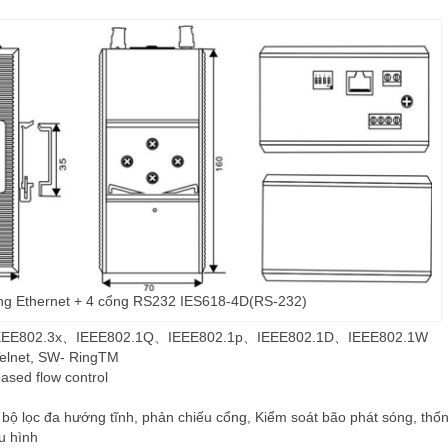
ổng Ethernet + 4 cổng RS232 IES618-4D(RS-232)
EEE802.3x
、
IEEE802.1Q
、
IEEE802.1p
、
IEEE802.1D
、
IEEE802.1W
Telnet, SW- RingTM
ased flow control
ộ lọc đa hướng tĩnh, phản chiếu cổng, Kiểm soát bão phát sóng, thố
u hình