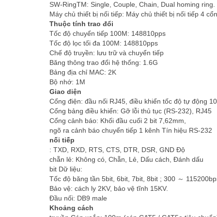
SW-RingTM: Single, Couple, Chain, Dual homing ring.
Máy chủ thiết bị nối tiếp: Máy chủ thiết bị nối tiếp 4 
Thuộc tính trao đổi
Tốc độ chuyển tiếp 100M: 148810pps
Tốc độ lọc tối đa 100M: 148810pps
Chế độ truyền: lưu trữ và chuyển tiếp
Băng thông trao đổi hệ thống: 1.6G
Bảng địa chỉ MAC: 2K
Bộ nhớ: 1M
Giao diện
Cổng điện: đầu nối RJ45, điều khiển tốc độ tự động 10
Cổng bảng điều khiển: Gỡ lỗi thủ tục (RS-232), RJ45
Cổng cảnh báo: Khối đầu cuối 2 bit 7,62mm,
ngõ ra cảnh báo chuyển tiếp 1 kênh Tín hiệu RS-232
nối tiếp
: TXD, RXD, RTS, CTS, DTR, DSR, GND Độ
chẵn lẻ: Không có, Chẵn, Lẻ, Dấu cách, Đánh dấu
bit Dữ liệu:
Tốc độ băng tần 5bit, 6bit, 7bit, 8bit ; 300 ～ 115200bp
Bảo vệ: cách ly 2KV, bảo vệ tĩnh 15KV.
Đầu nối: DB9 male
Khoảng cách