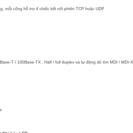
cổng, mỗi cổng hỗ trợ 4 chiếc kết nối phiên TCP hoặc UDP
Base-T / 100Base-TX , Half / full duplex và tự động dò tìm MDI / MDI-X
s