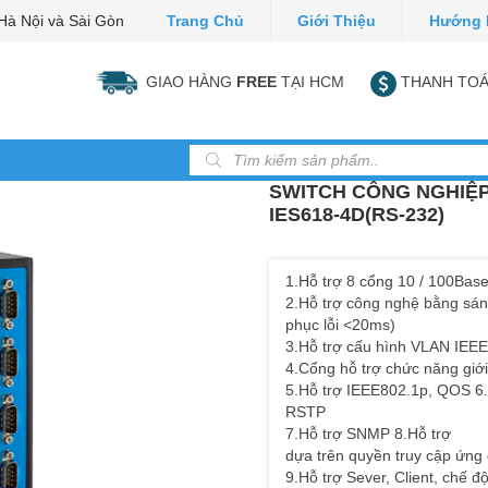
Hà Nội và Sài Gòn
Trang Chủ
Giới Thiệu
Hướng 
GIAO HÀNG
FREE
TẠI HCM
THANH TOÁ
Tìm kiếm sản phẩm
SWITCH CÔNG NGHIỆP
IES618-4D(RS-232)
1.Hỗ trợ 8 cổng 10 / 100Bas
2.Hỗ trợ công nghệ bằng sá
phục lỗi <20ms)
3.Hỗ trợ cấu hình VLAN IEEE
4.Cổng hỗ trợ chức năng giớ
5.Hỗ trợ IEEE802.1p, QOS 6.
RSTP
7.Hỗ trợ SNMP 8.Hỗ trợ
dựa trên quyền truy cập ứng
9.Hỗ trợ Sever, Client, chế 