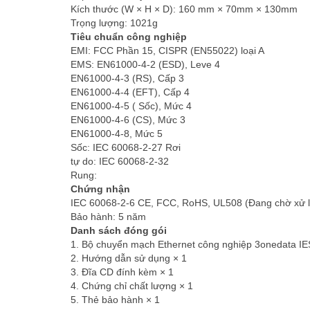
Kích thước (W × H × D): 160 mm × 70mm × 130mm
Trọng lượng: 1021g
Tiêu chuẩn công nghiệp
EMI: FCC Phần 15, CISPR (EN55022) loại A
EMS: EN61000-4-2 (ESD), Leve 4
EN61000-4-3 (RS), Cấp 3
EN61000-4-4 (EFT), Cấp 4
EN61000-4-5 ( Sốc), Mức 4
EN61000-4-6 (CS), Mức 3
EN61000-4-8, Mức 5
Sốc: IEC 60068-2-27 Rơi
tự do: IEC 60068-2-32
Rung:
Chứng nhận
IEC 60068-2-6 CE, FCC, RoHS, UL508 (Đang chờ xử l
Bảo hành: 5 năm
Danh sách đóng gói
1. Bộ chuyển mạch Ethernet công nghiệp 3onedata I
2. Hướng dẫn sử dụng × 1
3. Đĩa CD đính kèm × 1
4. Chứng chỉ chất lượng × 1
5. Thẻ bảo hành × 1