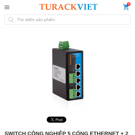
Đến nội dung chính
0
Tìm kiếm sản phẩm
SWITCH CÔNG NGHIỆP 5 CỔNG ETHERNET + 2