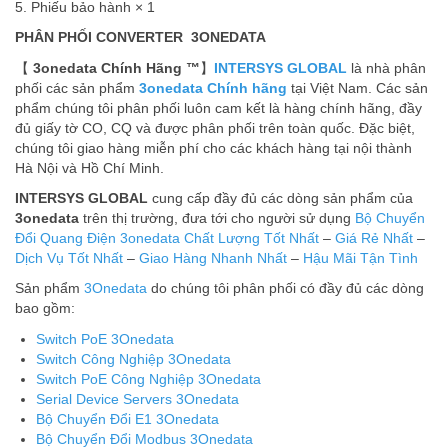
5. Phiếu bảo hành × 1
PHÂN PHỐI CONVERTER 3ONEDATA
【
3onedata Chính Hãng ™
】
INTERSYS GLOBAL
là nhà phân
phối các sản phẩm
3onedata Chính hãng
tại Việt Nam. Các sản
phẩm chúng tôi phân phối luôn cam kết là hàng chính hãng, đầy
đủ giấy tờ CO, CQ và được phân phối trên toàn quốc. Đặc biệt,
chúng tôi giao hàng miễn phí cho các khách hàng tại nội thành
Hà Nội và Hồ Chí Minh.
INTERSYS GLOBAL
cung cấp đầy đủ các dòng sản phẩm của
3onedata
trên thị trường, đưa tới cho người sử dụng
Bộ Chuyển
Đổi Quang Điện 3onedata
Chất Lượng Tốt Nhất
–
Giá Rẻ Nhất
–
Dịch Vụ Tốt Nhất
–
Giao Hàng Nhanh Nhất
–
Hậu Mãi Tận Tình
Sản phẩm
3Onedata
do chúng tôi phân phối có đầy đủ các dòng
bao gồm:
Switch PoE 3Onedata
Switch Công Nghiệp 3Onedata
Switch PoE Công Nghiệp 3Onedata
Serial Device Servers 3Onedata
Bộ Chuyển Đổi E1 3Onedata
Bộ Chuyển Đổi Modbus 3Onedata