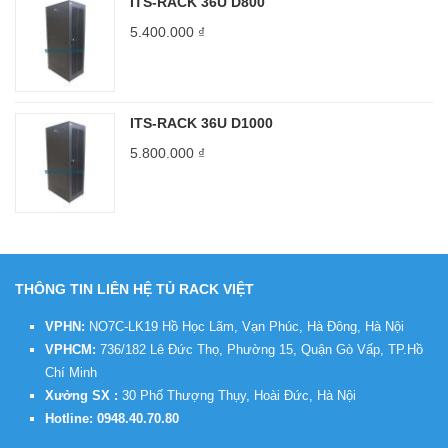
ITS-RACK 36U D800
5.400.000
₫
ITS-RACK 36U D1000
5.800.000
₫
THÔNG TIN LIÊN HỆ TỦ RACK VIỆT
VPHN:
NO7C-LK19 Hồ Học Lãm, Vạn Phúc, Hà Đông, Hà Nội
VPHCM:
736/182 Lê Đức Thọ, Phường 15, Quận Gò Vấp, TP.Hồ
Chí Minh
Xưởng SX :
30 Phố Thượng Thụy, Hoài Đức, Hà Nội
Hotline:
0948.40.70.80