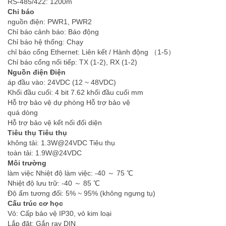
RS-485/422: 1200m
Chỉ báo
nguồn điện: PWR1, PWR2
Chỉ báo cảnh báo: Báo động
Chỉ báo hệ thống: Chạy
chỉ báo cổng Ethernet: Liên kết / Hành động （1-5）
Chỉ báo cổng nối tiếp: TX (1-2), RX (1-2)
Nguồn điện Điện
áp đầu vào: 24VDC (12 ~ 48VDC)
Khối đầu cuối: 4 bit 7.62 khối đầu cuối mm
Hỗ trợ bảo vệ dự phòng Hỗ trợ bảo vệ
quá dòng
Hỗ trợ bảo vệ kết nối đối diện
Tiêu thụ Tiêu thụ
không tải: 1.3W@24VDC Tiêu thụ
toàn tải: 1.9W@24VDC
Môi trường
làm việc Nhiệt độ làm việc: -40 ～ 75 ℃
Nhiệt độ lưu trữ: -40 ～ 85 ℃
Độ ẩm tương đối: 5% ~ 95% (không ngưng tụ)
Cấu trúc cơ học
Vỏ: Cấp bảo vệ IP30, vỏ kim loại
Lắp đặt: Gắn ray DIN