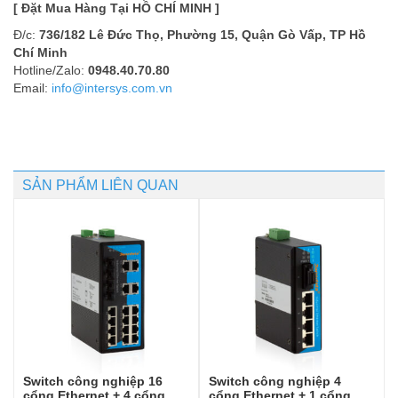
[ Đặt Mua Hàng Tại HỒ CHÍ MINH ]
Đ/c:
736/182 Lê Đức Thọ, Phường 15, Quận Gò Vấp, TP Hồ
Chí Minh
Hotline/Zalo:
0948.40.70.80
Email:
info@intersys.com.vn
SẢN PHẨM LIÊN QUAN
Switch công nghiệp 16
Switch công nghiệp 4
cổng Ethernet + 4 cổng
cổng Ethernet + 1 cổng