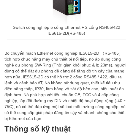
Switch công nghiệp 5 cổng Ethernet + 2 cổng RS485/422
IES615-2D(RS-485)
Bộ chuyển mạch Ethernet công nghiệp IES615-2D （RS-485）
tích hợp chức năng máy chủ thiết bị nối tiếp, nó áp dụng công
nghệ dự phòng SW-Ring (Thời gian khôi phục & lt; 20ms), người
dùng có thể đặt dự phòng dễ dàng để tăng độ tin cậy của mạng,
hơn nữa, IES615-2D có thể hỗ trợ 2 cổng RS485 / 422, đầu ra
lệnh và cảnh báo AT, Nó không sử dụng quạt, thiết kế tiêu thụ
điện năng thấp, IP30, làm hỏng vỏ sắt độ bền cao, hiệu suất ổn
định hơn. Nó phù hợp với tiêu chuẩn CE, FCC và 4 cấp công
nghiệp, lắp đặt đường ray DIN và nhiệt độ hoạt động rộng (-40 ~
75C), nó có thể đáp ứng một số loại môi trường công nghiệp, nó
có thể cung cấp giải pháp đáng tin cậy và nhanh chóng cho thiết
bị Ethernet của bạn.
Thông số kỹ thuật