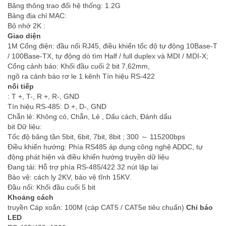
Băng thông trao đổi hệ thống: 1.2G
Bảng địa chỉ MAC:
Bộ nhớ 2K :
Giao diện
1M Cổng điện: đầu nối RJ45, điều khiển tốc độ tự động 10Base-T
/ 100Base-TX, tự động dò tìm Half / full duplex và MDI / MDI-X;
Cổng cảnh báo: Khối đầu cuối 2 bit 7,62mm,
ngõ ra cảnh báo rơ le 1 kênh Tín hiệu RS-422
nối tiếp
: T +, T-, R +, R-, GND
Tín hiệu RS-485: D +, D-, GND
Chẵn lẻ: Không có, Chẵn, Lẻ , Dấu cách, Đánh dấu
bit Dữ liệu:
Tốc độ băng tần 5bit, 6bit, 7bit, 8bit ; 300 ～ 115200bps
Điều khiển hướng: Phía RS485 áp dụng công nghệ ADDC, tự
động phát hiện và điều khiển hướng truyền dữ liệu
Đang tải: Hỗ trợ phía RS-485/422 32 nút lặp lại
Bảo vệ: cách ly 2KV, bảo vệ tĩnh 15KV.
Đầu nối: Khối đầu cuối 5 bit
Khoảng cách
truyền Cáp xoắn: 100M (cáp CAT5 / CAT5e tiêu chuẩn)
Chỉ báo
LED