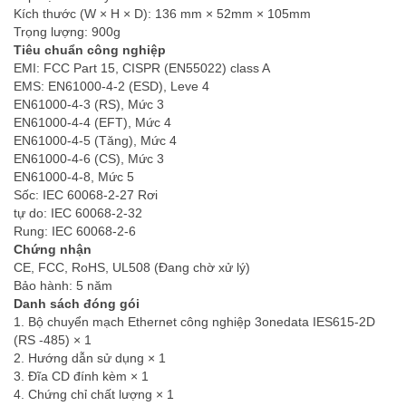
Kích thước (W × H × D): 136 mm × 52mm × 105mm
Trọng lượng: 900g
Tiêu chuẩn công nghiệp
EMI: FCC Part 15, CISPR (EN55022) class A
EMS: EN61000-4-2 (ESD), Leve 4
EN61000-4-3 (RS), Mức 3
EN61000-4-4 (EFT), Mức 4
EN61000-4-5 (Tăng), Mức 4
EN61000-4-6 (CS), Mức 3
EN61000-4-8, Mức 5
Sốc: IEC 60068-2-27 Rơi
tự do: IEC 60068-2-32
Rung: IEC 60068-2-6
Chứng nhận
CE, FCC, RoHS, UL508 (Đang chờ xử lý)
Bảo hành: 5 năm
Danh sách đóng gói
1. Bộ chuyển mạch Ethernet công nghiệp 3onedata IES615-2D
(RS -485) × 1
2. Hướng dẫn sử dụng × 1
3. Đĩa CD đính kèm × 1
4. Chứng chỉ chất lượng × 1