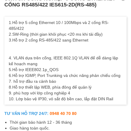
CỔNG RS485/422 IES615-2D(RS-485)
1.Hỗ trợ 5 cổng Ethernet 10 / 100Mbps và 2 cổng RS-
485/422
2.SW-Ring (thời gian khôi phục <20 ms khi tải đầy)
3.Hỗ trợ 2 cổng RS-485/422 sang Ethernet
4. VLAN dựa trên cổng, IEEE 802.1Q VLAN để dễ dàng lập
kế hoạch mạng
5.Hỗ trợ IEEE802.1p_QOS
6.Hỗ trợ IGMP, Port Trunking và chức năng phản chiếu cổng
7. hỗ trợ đầu ra cảnh báo
8.Hỗ trợ thiết lập WEB, phía đông để quản lý
9. phù hợp với lớp công nghiệp 4
10. Lớp bảo vệ IP30, vỏ sắt độ bền cao, lắp đặt DIN Rail
TƯ VẤN HỖ TRỢ 24/7:
0948 40 70 80
Thời gian bảo hành 12 - 36 tháng
Giao hàng toàn quốc.