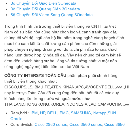
Bộ Chuyển Đổi Giao Diện 3Onedata
Bộ Chuyển Đổi Quang Điện 3Onedata
Bộ Chuyển Đổi Video Sang Quang 3Onedata
Trong tình hình thị trường thiết bị viễn thông và CNTT tại Việt
Nam có sự bão hòa cũng như chọn lọc và cạnh tranh gay gắt,
chúng tôi với đội ngũ cán bộ lâu năm trong nghề cùng hoạch định
mục tiêu cam kết từ chất lượng sản phẩm cho đến những giải
pháp chuyên nghiệp đi cùng với đó là chi phí đầu tư của khách
hàng luôn được hợp lý hóa tối đa. Vậy nên chúng tôi cam kết sẽ
đem đến khách hàng sự hài lòng và tin tưởng nhất vì một nền
công nghệ ngày một tiên tiến hơn tại Việt Nam.
CÔNG TY INTERSYS TOÀN CẦU
phân phân phối chính hãng
thiết bị viễn thông khác như :
CISCO,UPS,LS,IBM,HPE,ATEN,KINAN,APC,AVOCENT,DELL,vvv..,Hi
nay Intersys Toàn Cầu đã cung ứng đến hầu hết tất cả các quý
khách hàng lớn trong nước và ngoài nước như
THAILAND,HONGKONG,KOREA,INDONESIA,LAO,CAMPUCHIA,..vv
Ram,hdd :
IBM
,
HP
,
DELL
,
EMC
,
SAMSUNG
,
Netapp
,
SUN
Oracle
Core Switch:
Cisco 2960 series
,
Cisco 3560 series
,
Cisco 3650