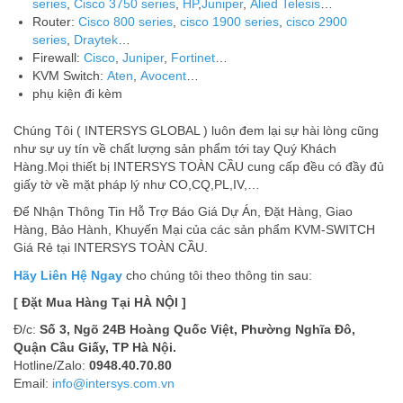
series
,
Cisco 3750 series
,
HP
,
Juniper
,
Alied Telesis
…
Router:
Cisco 800 series
,
cisco 1900 series
,
cisco 2900
series
,
Draytek
…
Firewall:
Cisco
,
Juniper
,
Fortinet
…
KVM Switch:
Aten
,
Avocent
…
phụ kiện đi kèm
Chúng Tôi ( INTERSYS GLOBAL ) luôn đem lại sự hài lòng cũng
như sự uy tín về chất lượng sản phẩm tới tay Quý Khách
Hàng.Mọi thiết bị INTERSYS TOÀN CẦU cung cấp đều có đầy đủ
giấy tờ về mặt pháp lý như CO,CQ,PL,IV,…
Để Nhận Thông Tin Hỗ Trợ Báo Giá Dự Án, Đặt Hàng, Giao
Hàng, Bảo Hành, Khuyến Mại của các sản phẩm KVM-SWITCH
Giá Rẻ tại INTERSYS TOÀN CẦU.
Hãy Liên Hệ Ngay
cho chúng tôi theo thông tin sau:
[ Đặt Mua Hàng Tại HÀ NỘI ]
Đ/c:
Số 3, Ngõ 24B Hoàng Quốc Việt, Phường Nghĩa Đô,
Quận Cầu Giấy, TP Hà Nội.
Hotline/Zalo:
0948.40.70.80
Email:
info@intersys.com.vn