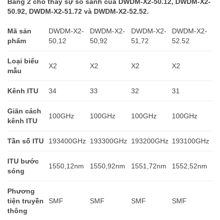
Bảng 2 cho thấy sự so sánh của DWDM-X2-50.12, DWDM-X2-
50.92, DWDM-X2-51.72 và DWDM-X2-52.52.
Mã sản
DWDM-X2-
DWDM-X2-
DWDM-X2-
DWDM-X2-
phẩm
50,12
50,92
51,72
52.52
Loại biểu
X2
X2
X2
X2
mẫu
Kênh ITU
34
33
32
31
Giãn cách
100GHz
100GHz
100GHz
100GHz
kênh ITU
Tần số ITU
193400GHz
193300GHz
193200GHz
193100GHz
ITU bước
1550,12nm
1550,92nm
1551,72nm
1552,52nm
sóng
Phương
tiện truyền
SMF
SMF
SMF
SMF
thông