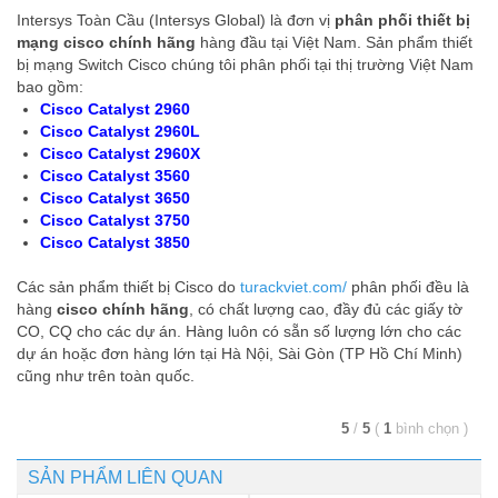
Intersys Toàn Cầu (Intersys Global) là đơn vị
phân phối thiết bị
mạng cisco chính hãng
hàng đầu tại Việt Nam. Sản phẩm thiết
bị mạng Switch Cisco chúng tôi phân phối tại thị trường Việt Nam
bao gồm:
Cisco Catalyst 2960
Cisco Catalyst 2960L
Cisco Catalyst 2960X
Cisco Catalyst 3560
Cisco Catalyst 3650
Cisco Catalyst 3750
Cisco Catalyst 3850
Các sản phẩm thiết bị Cisco do
turackviet.com/
phân phối đều là
hàng
cisco chính hãng
, có chất lượng cao, đầy đủ các giấy tờ
CO, CQ cho các dự án. Hàng luôn có sẵn số lượng lớn cho các
dự án hoặc đơn hàng lớn tại Hà Nội, Sài Gòn (TP Hồ Chí Minh)
cũng như trên toàn quốc.
5
/
5
(
1
bình chọn
)
SẢN PHẨM LIÊN QUAN