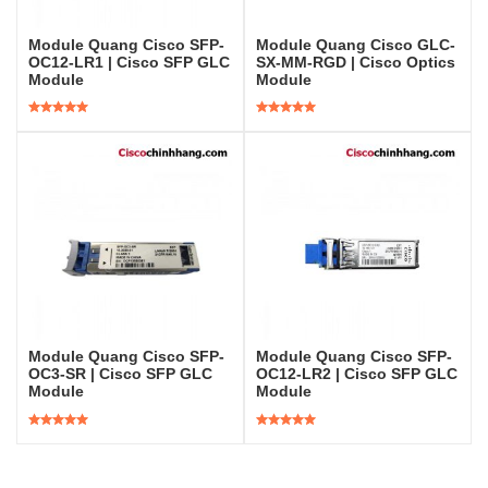
Module Quang Cisco SFP-
Module Quang Cisco GLC-
OC12-LR1 | Cisco SFP GLC
SX-MM-RGD | Cisco Optics
Module
Module
Được xếp
Được xếp
hạng
5.00
5
hạng
5.00
5
sao
sao
Module Quang Cisco SFP-
Module Quang Cisco SFP-
OC3-SR | Cisco SFP GLC
OC12-LR2 | Cisco SFP GLC
Module
Module
Được xếp
Được xếp
hạng
5.00
5
hạng
5.00
5
sao
sao