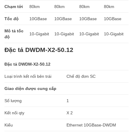
Chạm tới
80km
80km
80km
80km
Tốc độ
10GBase
10GBase
10GBase
10GBase
Mô tả tốc
10-Gigabit
10-Gigabit
10-Gigabit
10-Gigabit
độ
Đặc tả DWDM-X2-50.12
Đặc tả DWDM-X2-50.12
Loại trình kết nối bên trái
Chế độ đơn SC
Giao diện được cung cấp
Số lượng
1
Kết nối qty
X 2
Kiểu
Ethernet 10GBase-DWDM