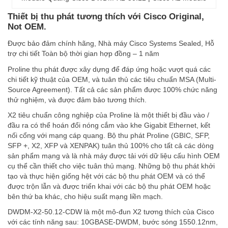
Thiết bị thu phát tương thích với Cisco Original,
Not OEM.
Được bảo đảm chính hãng, Nhà máy Cisco Systems Sealed, Hỗ
trợ chi tiết Toàn bộ thời gian hợp đồng – 1 năm
Proline thu phát được xây dựng để đáp ứng hoặc vượt quá các
chi tiết kỹ thuật của OEM, và tuân thủ các tiêu chuẩn MSA (Multi-
Source Agreement). Tất cả các sản phẩm được 100% chức năng
thử nghiệm, và được đảm bảo tương thích.
X2 tiêu chuẩn công nghiệp của Proline là một thiết bị đầu vào /
đầu ra có thể hoán đổi nóng cắm vào khe Gigabit Ethernet, kết
nối cổng với mạng cáp quang. Bộ thu phát Proline (GBIC, SFP,
SFP +, X2, XFP và XENPAK) tuân thủ 100% cho tất cả các dòng
sản phẩm mạng và là nhà máy được tải với dữ liệu cấu hình OEM
cụ thể cần thiết cho việc tuân thủ mạng. Những bộ thu phát khởi
tạo và thực hiện giống hệt với các bộ thu phát OEM và có thể
được trộn lẫn và được triển khai với các bộ thu phát OEM hoặc
bên thứ ba khác, cho hiệu suất mạng liền mạch.
DWDM-X2-50.12-CDW là một mô-đun X2 tương thích của Cisco
với các tính năng sau: 10GBASE-DWDM, bước sóng 1550.12nm,