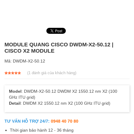
MODULE QUANG CISCO DWDM-X2-50.12 |
CISCO X2 MODULE
Mã:
DWDM-X2-50.12
(
1
đánh giá của khách hàng)
5.00
1
trên 5
dựa trên
đánh giá
Model
: DWDM-X2-50.12 DWDM X2 1550.12 nm X2 (100
GHz ITU grid)
Detail
: DWDM X2 1550.12 nm X2 (100 GHz ITU grid)
TƯ VẤN HỖ TRỢ 24/7:
0948 40 70 80
Thời gian bảo hành 12 - 36 tháng