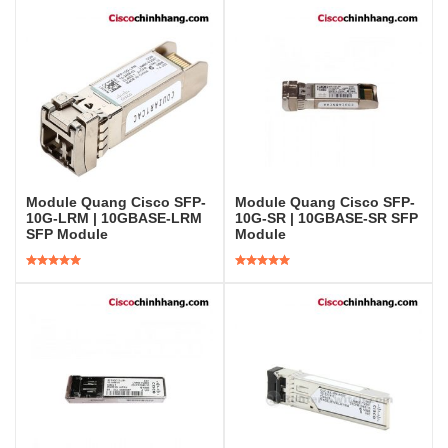
Module Quang Cisco SFP-
Module Quang Cisco SFP-
10G-LRM | 10GBASE-LRM
10G-SR | 10GBASE-SR SFP
SFP Module
Module
Được xếp
Được xếp
hạng
5.00
5
hạng
5.00
5
sao
sao