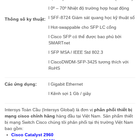
l 0º – 70º Nhiệt độ trường hợp hoạt động
l SFF-8724 Giám sát quang học kỹ thuật số
Thông sô ky thuật:
l Hot-swappable cho SFP LC cổng
l Cisco SFP có thể được bao phủ bởi
SMARTnet
l SFP MSA / IEEE Std 802.3
l CiscoDWDM-SFP-3425 tương thích với
RoHS
Các ứng dụng:
l Gigabit Ethernet
l Kênh sợi 1 Gb / giây
Intersys Toàn Cầu (Intersys Global) là đơn vị
phân phối thiết bị
mạng cisco chính hãng
hàng đầu tại Việt Nam. Sản phẩm thiết
bị mạng Switch Cisco chúng tôi phân phối tại thị trường Việt Nam
bao gồm:
Cisco Catalyst 2960