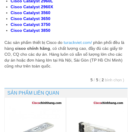
Cisco Catalyst 2960L
Cisco Catalyst 2960X
Cisco Catalyst 3560
Cisco Catalyst 3650
Cisco Catalyst 3750
Cisco Catalyst 3850
Các sản phẩm thiết bị Cisco do
turackviet.com/
phân phối đều là
hàng
cisco chính hãng
, có chất lượng cao, đầy đủ các giấy tờ
CO, CQ cho các dự án. Hàng luôn có sẵn số lượng lớn cho các
dự án hoặc đơn hàng lớn tại Hà Nội, Sài Gòn (TP Hồ Chí Minh)
cũng như trên toàn quốc.
5
/
5
(
2
bình chọn
)
SẢN PHẨM LIÊN QUAN