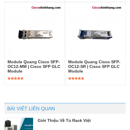
Được xếp
Được xếp
hạng
5.00
5
hạng
5.00
5
sao
sao
Module Quang Cisco SFP-
Module Quang Cisco SFP-
OC12-MM | Cisco SFP GLC
OC12-SR | Cisco SFP GLC
Module
Module
Được xếp
Được xếp
hạng
5.00
5
hạng
5.00
5
sao
sao
BÀI VIẾT LIÊN QUAN
Giới Thiệu Về Tủ Rack Việt