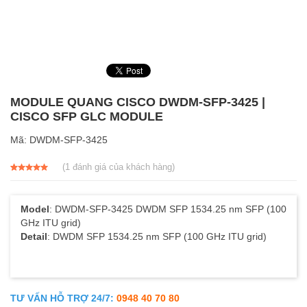
MODULE QUANG CISCO DWDM-SFP-3425 |
CISCO SFP GLC MODULE
Mã:
DWDM-SFP-3425
(
1
đánh giá của khách hàng)
5.00
1
trên 5
dựa trên
đánh giá
Model
: DWDM-SFP-3425 DWDM SFP 1534.25 nm SFP (100
GHz ITU grid)
Detail
: DWDM SFP 1534.25 nm SFP (100 GHz ITU grid)
TƯ VẤN HỖ TRỢ 24/7:
0948 40 70 80