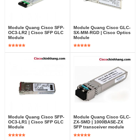
Module Quang Cisco SFP-
Module Quang Cisco GLC-
OC3-LR2 | Cisco SFP GLC
SX-MM-RGD | Cisco Optics
Module
Module
Được xếp
Được xếp
hạng
5.00
5
hạng
5.00
5
sao
sao
Module Quang Cisco SFP-
Module Quang Cisco GLC-
OC3-LR1 | Cisco SFP GLC
ZX-SMD | 1000BASE-ZX
Module
SFP transceiver module