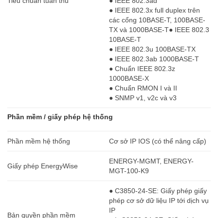
Tiêu chuẩn tuân thủ
● IEEE 802.3ad
● IEEE 802.3x full duplex trên
các cổng 10BASE-T, 100BASE-
TX và 1000BASE-T● IEEE 802.3
10BASE-T
● IEEE 802.3u 100BASE-TX
● IEEE 802.3ab 1000BASE-T
● Chuẩn IEEE 802.3z
1000BASE-X
● Chuẩn RMON I và II
● SNMP v1, v2c và v3
Phần mềm / giấy phép hệ thống
Phần mềm hệ thống
Cơ sở IP IOS (có thể nâng cấp)
ENERGY-MGMT, ENERGY-
Giấy phép EnergyWise
MGT-100-K9
● C3850-24-SE: Giấy phép giấy
phép cơ sở dữ liệu IP tới dịch vụ
IP
Bản quyền phần mềm