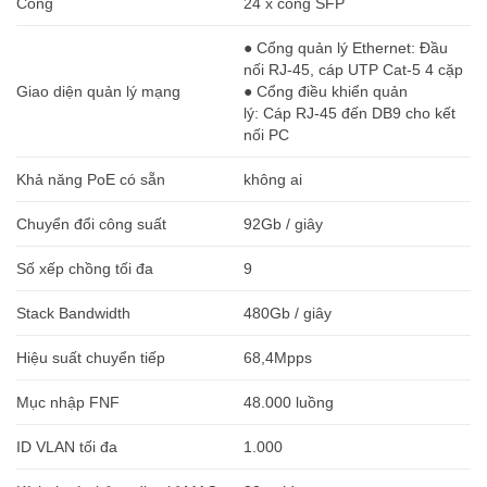
Cổng
24 x cổng SFP
● Cổng quản lý Ethernet: Đầu
nối RJ-45, cáp UTP Cat-5 4 cặp
Giao diện quản lý mạng
● Cổng điều khiển quản
lý: Cáp RJ-45 đến DB9 cho kết
nối PC
Khả năng PoE có sẵn
không ai
Chuyển đổi công suất
92Gb / giây
Số xếp chồng tối đa
9
Stack Bandwidth
480Gb / giây
Hiệu suất chuyển tiếp
68,4Mpps
Mục nhập FNF
48.000 luồng
ID VLAN tối đa
1.000