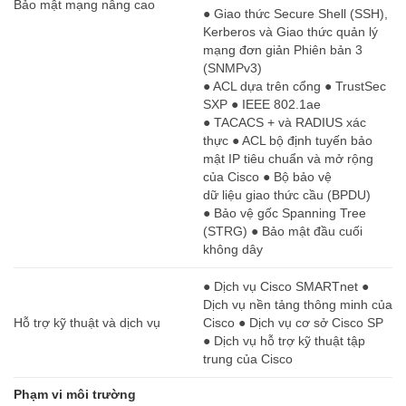
Bảo mật mạng nâng cao
● Giao thức Secure Shell (SSH),
Kerberos và Giao thức quản lý
mạng đơn giản Phiên bản 3
(SNMPv3)
● ACL dựa trên cổng ● TrustSec
SXP ● IEEE 802.1ae
● TACACS + và RADIUS xác
thực ● ACL bộ định tuyến bảo
mật IP tiêu chuẩn và mở rộng
của Cisco ● Bộ bảo vệ
dữ liệu giao thức cầu (BPDU)
● Bảo vệ gốc Spanning Tree
(STRG) ● Bảo mật đầu cuối
không dây
● Dịch vụ Cisco SMARTnet ●
Dịch vụ nền tảng thông minh của
Hỗ trợ kỹ thuật và dịch vụ
Cisco ● Dịch vụ cơ sở Cisco SP
● Dịch vụ hỗ trợ kỹ thuật tập
trung của Cisco
Phạm vi môi trường