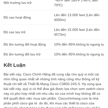
-40ºF đến 160ºF (-40ºC đến
Môi trường lưu trữ
70ºC)
Lên đến 13.000 feet (Lên đến
Độ cao hoạt động
4000m)
Lên đến 15.000 feet (Lên đến
Độ cao lưu trữ
4573m)
Độ ẩm tương đối hoạt động
10% đến 95% không bị ngưng tụ
Độ ẩm tương đối lưu trữ
10% đến 95% không bị ngưng tụ
Kết Luận
Bài viết này, Cisco Chính Hãng đã cung cấp cho quý vị một cái
nhìn tổng quan nhất về những tính năng cũng như thông số kỹ
thuật chi tiết về Thiết Bị Mạng Cisco C3850-24S-S. Hy vọng qua
bài viết này, quý vị có thể đưa giá được lựa chọn xem switch cisco
này có phù hợp nhất với nhu cầu sử của mình hay không để có
thể quyết định việc mua sản phẩm. Ciscochinhang.com là nhà
phân phối cisco giá rẻ. do đó, khi mua các thiết bị cisco của
chúng tôi, khách hàng luôn được cam kết chất lượng sản phẩm