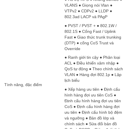
VLANS ● Giọng nói Vlan ●
VTPv2 ● CDPv2 ● LLDP ●
802.3ad LACP và PAgP
● PVST / PVST + ● 802.1W /
802.1S ● Cổng Fast / Uplink
Fast ● Giao thức trunk trunking
(DTP) ● cổng CoS Trust và
Override
● Ranh giới tin cậy ● Phân loại
ACL ● Điều khiển xâm nhập ●
QoS tự động ● Theo chính sách
VLAN ● Hàng đợi 802.1p ● Lập
lịch biểu
Tính năng, đặc điểm
● Xếp hàng ưu tiên ● Định cấu
hình hàng đợi ưu tiên CoS ●
Định cấu hình hàng đợi ưu tiên
CoS ● Định cấu hình hàng đợi
ưu tiên ● Định cấu hình bộ đệm
và ngưỡng ● Bản đồ lớp và
chính sách ● Sửa đổi bản đồ