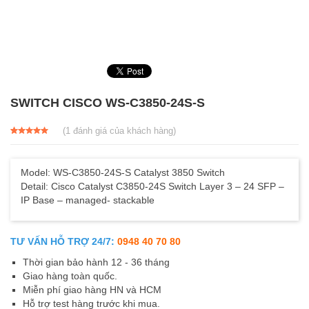
SWITCH CISCO WS-C3850-24S-S
(
1
đánh giá của khách hàng)
5.00
1
trên 5
dựa trên
đánh giá
Model: WS-C3850-24S-S Catalyst 3850 Switch
Detail: Cisco Catalyst C3850-24S Switch Layer 3 – 24 SFP –
IP Base – managed- stackable
TƯ VẤN HỖ TRỢ 24/7:
0948 40 70 80
Thời gian bảo hành 12 - 36 tháng
Giao hàng toàn quốc.
Miễn phí giao hàng HN và HCM
Hỗ trợ test hàng trước khi mua.