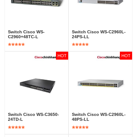
Switch Cisco WS-
Switch Cisco WS-C2960L-
C2960+48TC-L
24PS-LL
Được xếp
Được xếp
hạng
5.00
5
hạng
5.00
5
sao
sao
Switch Cisco WS-C3650-
Switch Cisco WS-C2960L-
24TD-L
48PS-LL
Được xếp
Được xếp