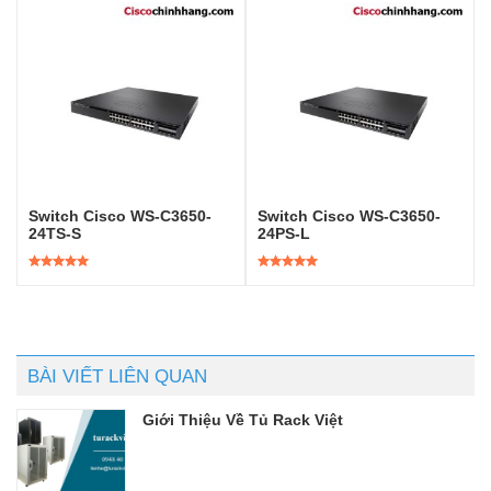
hạng
5.00
5
hạng
5.00
5
sao
sao
Switch Cisco WS-C3650-
Switch Cisco WS-C3650-
24TS-S
24PS-L
Được xếp
Được xếp
hạng
5.00
5
hạng
5.00
5
sao
sao
BÀI VIẾT LIÊN QUAN
Giới Thiệu Về Tủ Rack Việt