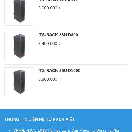
5.000.000
₫
ITS-RACK 36U D800
5.400.000
₫
ITS-RACK 36U D1000
5.800.000
₫
THÔNG TIN LIÊN HỆ TỦ RACK VIỆT
VPHN:
NO7C-LK19 Hồ Học Lãm, Vạn Phúc, Hà Đông, Hà Nội