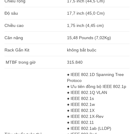
Chiều rộng
17,5 inch (44,5 Cm)
Độ sâu
17,7 inch (45,0 Cm)
Chiều cao
1,75 inch (4,45 cm)
Cân nặng
15,48 Pounds (7,02Kg)
Rack Gắn Kit
không bắt buộc
MTBF trong giờ
315.840
● IEEE 802.1D Spanning Tree
Protoco
● Ưu tiên đồng bộ IEEE 802.1p
● IEEE 802.1Q VLAN
● IEEE 802.1s
● IEEE 802.1w
● IEEE 802.1X
● IEEE 802.1X-Rev
● IEEE 802.11
● IEEE 802.1ab (LLDP)