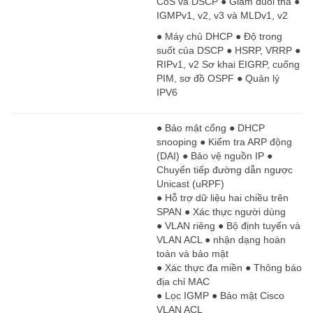
CoS và DSCP ● Giảm đuôi thả ●
IGMPv1, v2, v3 và MLDv1, v2
● Máy chủ DHCP ● Độ trong
suốt của DSCP ● HSRP, VRRP ●
RIPv1, v2 Sơ khai EIGRP, cuống
PIM, sơ đồ OSPF ● Quản lý
IPV6
● Bảo mật cổng ● DHCP
snooping ● Kiểm tra ARP động
(DAI) ● Bảo vệ nguồn IP ●
Chuyển tiếp đường dẫn ngược
Unicast (uRPF)
● Hỗ trợ dữ liệu hai chiều trên
SPAN ● Xác thực người dùng
● VLAN riêng ● Bộ định tuyến và
VLAN ACL ● nhận dạng hoàn
toàn và bảo mật
● Xác thực đa miền ● Thông báo
địa chỉ MAC
● Lọc IGMP ● Bảo mật Cisco
VLAN ACL