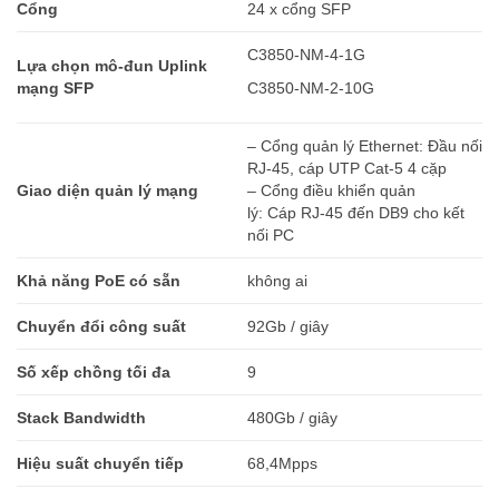
Cổng
24 x cổng SFP
C3850-NM-4-1G
Lựa chọn mô-đun Uplink
mạng SFP
C3850-NM-2-10G
– Cổng quản lý Ethernet: Đầu nối
RJ-45, cáp UTP Cat-5 4 cặp
Giao diện quản lý mạng
– Cổng điều khiển quản
lý: Cáp RJ-45 đến DB9 cho kết
nối PC
Khả năng PoE có sẵn
không ai
Chuyển đổi công suất
92Gb / giây
Số xếp chồng tối đa
9
Stack Bandwidth
480Gb / giây
Hiệu suất chuyển tiếp
68,4Mpps