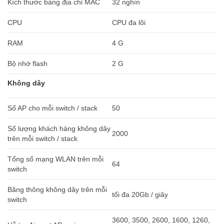
Kích thước bảng địa chỉ MAC
32 nghìn
CPU
CPU đa lõi
RAM
4 G
Bộ nhớ flash
2 G
Không dây
Số AP cho mỗi switch / stack
50
Số lượng khách hàng không dây
2000
trên mỗi switch / stack
Tổng số mạng WLAN trên mỗi
64
switch
Băng thông không dây trên mỗi
tối đa 20Gb / giây
switch
3600, 3500, 2600, 1600, 1260,