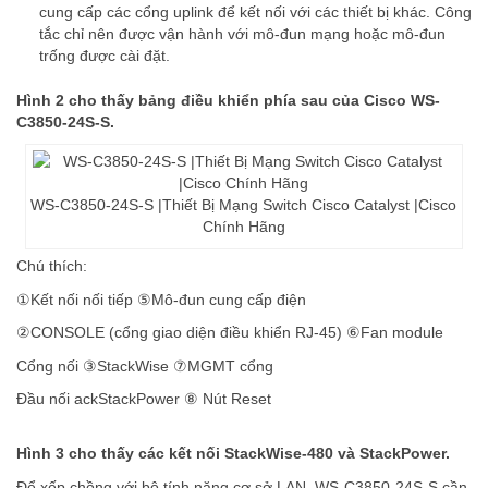
cung cấp các cổng uplink để kết nối với các thiết bị khác. Công
tắc chỉ nên được vận hành với mô-đun mạng hoặc mô-đun
trống được cài đặt.
Hình 2 cho thấy bảng điều khiển phía sau của Cisco WS-
C3850-24S-S.
WS-C3850-24S-S |Thiết Bị Mạng Switch Cisco Catalyst |Cisco
Chính Hãng
Chú thích:
①Kết nối nối tiếp ⑤Mô-đun cung cấp điện
②CONSOLE (cổng giao diện điều khiển RJ-45) ⑥Fan module
Cổng nối ③StackWise ⑦MGMT cổng
Đầu nối ackStackPower ⑧ Nút Reset
Hình 3 cho thấy các kết nối StackWise-480 và StackPower.
Để xếp chồng với bộ tính năng cơ sở LAN, WS-C3850-24S-S cần