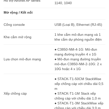
Hỗ trợ Aironet AP series
1140, 1040
Mở rộng / Kết nối
Cổng console
USB (Loại B), Ethernet (RJ-45)
1 khe cắm mô-đun mạng và 1
Khe cắm mở rộng
khe cắm dự phòng nguồn điện
● C3850-NM-4-1G: Mô-đun
mạng đường truyền 4 x 1G
Lựa chọn mô-đun mạng
● Mô-đun mạng đường truyền
mô-đun C3850-NM-2-10G: 2 x
10G hoặc 4 x 1G
● STACK-T1-50CM StackWise
xếp chồng cáp với chiều dài 0,5
m
Xếp chồng cáp
● STACK-T1-1M Stack xếp
chồng cáp với chiều dài 1,0 m
● STACK-T1-3M StackWise xếp
chồng cáp với chiều dài 3,0 m