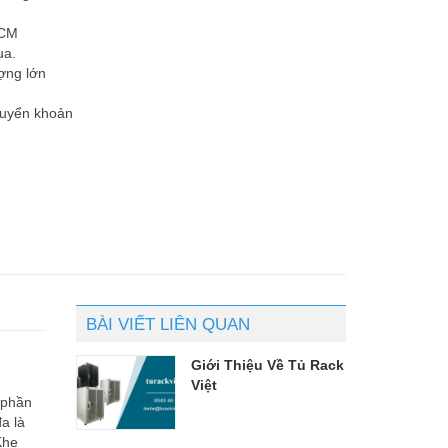
HCM
ua.
ợng lớn
huyển khoản
BÀI VIẾT LIÊN QUAN
Giới Thiệu Về Tủ Rack
Việt
 phần
a là
Khe