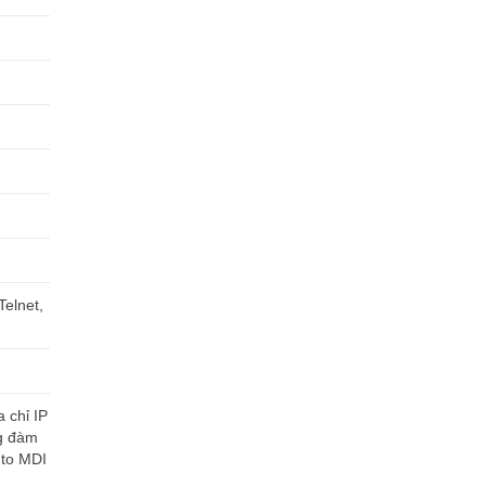
elnet,
 chỉ IP
ng đàm
uto MDI