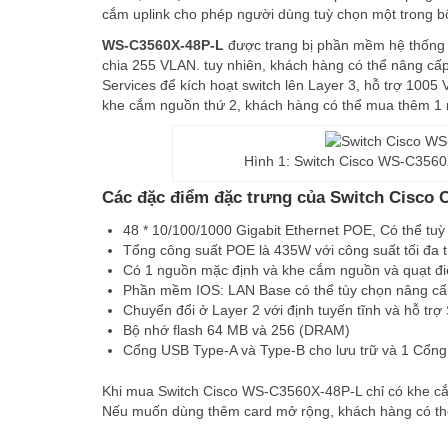
cắm uplink cho phép người dùng tuỳ chọn một trong 
WS-C3560X-48P-L
được trang bị phần mềm hệ thống 
chia 255 VLAN. tuy nhiên, khách hàng có thể nâng c
Services để kích hoạt switch lên Layer 3, hỗ trợ 1005 V
khe cắm nguồn thứ 2, khách hàng có thể mua thêm 1 
Hình 1: Switch Cisco WS-C3560
Các đặc điểm đặc trưng của Switch Cisc
48 * 10/100/1000 Gigabit Ethernet POE, Có thể tuỳ
Tổng công suất POE là 435W với công suất tối đa t
Có 1 nguồn mặc định và khe cắm nguồn và quạt đ
Phần mềm IOS: LAN Base có thể tùy chọn nâng cấ
Chuyển đổi ở Layer 2 với định tuyến tĩnh và hỗ trợ
Bộ nhớ flash 64 MB và 256 (DRAM)
Cổng USB Type-A và Type-B cho lưu trữ và 1 Cổn
Khi mua Switch Cisco WS-C3560X-48P-L chỉ có khe cắ
Nếu muốn dùng thêm card mở rộng, khách hàng có th