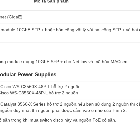
Mô tả Sản phẩm
net (GigaE)
̉ng module 10GbE SFP + hoặc bốn cổng vật lý với hai cổng SFP + và hai
 cổng module mạng 10GbE SFP + cho Netflow và mã hóa MACsec
Modular Power Supplies
 Cisco WS-C3560X-48P-L hỗ trợ 2 nguồn
talyst 3560-X Series hỗ trợ 2 nguồn.nếu bạn sử dụng 2 nguồn thì că
 nguồn duy nhất thì nguồn phải được cắm vào ô như của Hình 2.
ó sẵn trong khi mua switch cisco này và nguồn PoE có sẵn.