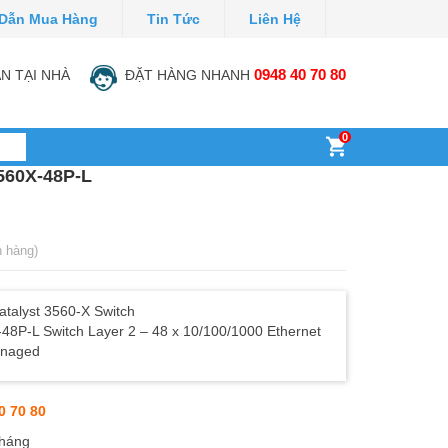
Dẫn Mua Hàng
Tin Tức
Liên Hệ
N TẠI NHÀ
ĐẶT HÀNG NHANH
0948 40 70 80
0
60X-48P-L
h hàng)
alyst 3560-X Switch
48P-L Switch Layer 2 – 48 x 10/100/1000 Ethernet
anaged
0 70 80
tháng