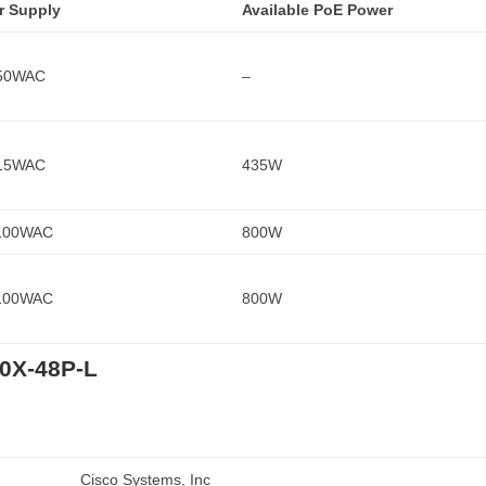
r Supply
Available PoE Power
50WAC
–
15WAC
435W
100WAC
800W
100WAC
800W
60X-48P-L
Cisco Systems, Inc