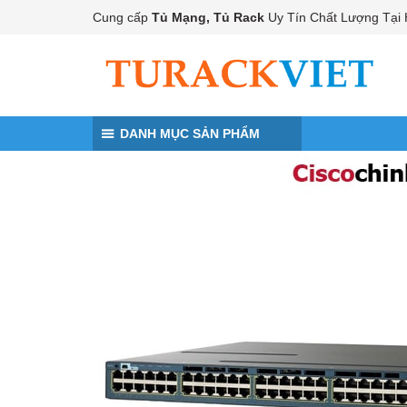
Đến nội dung chính
Cung cấp
Tủ Mạng, Tủ Rack
Uy Tín Chất Lượng Tại 
DANH MỤC SẢN PHẨM