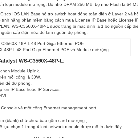
bốn loại module mở rộng. Bộ nhớ DRAM 256 MB, bộ nhớ Flash là 64 M
Cisco IOS LAN Base hỗ trợ switch hoạt động toàn diện ở Layer 2 và hỗ
ấp tính năng phần mềm bằng cách mua License IP Base hoặc License I
LAN. WS-C3560X-48P-L được trang bị mặc định là 1 bộ nguồn cấp điệ
nguồn cấp điện nữa để làm nguồn dự phòng.
X-48P-L 48 Port Giga Ethernet POE và Module mở rộng
o Catalyst WS-C3560X-48P-L:
 chọn Module Uplink.
rên mỗi cổng là 30W.
iện để dự phòng.
p lên IP Base hoặc IP Services.
 SVI
g Console và một cổng Ethernet management port.
m (blank) chứ chưa bao gồm card mở rộng.;
ể lựa chọn 1 trong 4 loại network module được mô tả dưới đây: