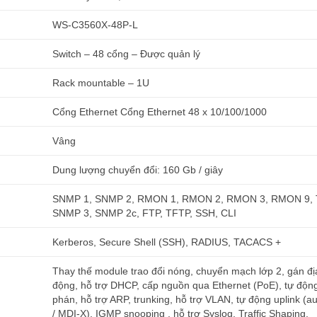
WS-C3560X-48P-L
Switch – 48 cổng – Được quản lý
Rack mountable – 1U
Cổng Ethernet Cổng Ethernet 48 x 10/100/1000
Vâng
Dung lượng chuyển đổi: 160 Gb / giây
SNMP 1, SNMP 2, RMON 1, RMON 2, RMON 3, RMON 9, T
SNMP 3, SNMP 2c, FTP, TFTP, SSH, CLI
Kerberos, Secure Shell (SSH), RADIUS, TACACS +
Thay thế module trao đổi nóng, chuyển mạch lớp 2, gán địa
động, hỗ trợ DHCP, cấp nguồn qua Ethernet (PoE), tự độ
phán, hỗ trợ ARP, trunking, hỗ trợ VLAN, tự động uplink (a
/ MDI-X), IGMP snooping , hỗ trợ Syslog, Traffic Shaping,