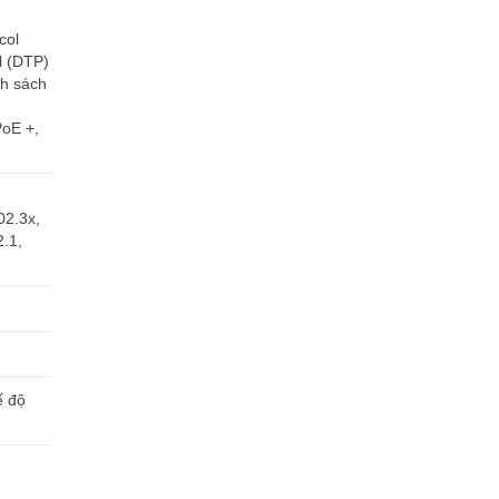
col
l (DTP)
nh sách
PoE +,
02.3x,
.1,
ế độ