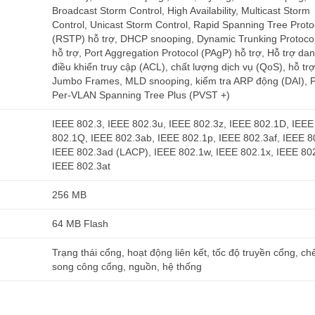
Broadcast Storm Control, High Availability, Multicast Storm
Control, Unicast Storm Control, Rapid Spanning Tree Proto
(RSTP) hỗ trợ, DHCP snooping, Dynamic Trunking Protoco
hỗ trợ, Port Aggregation Protocol (PAgP) hỗ trợ, Hỗ trợ da
điều khiển truy cập (ACL), chất lượng dịch vụ (QoS), hỗ trợ
Jumbo Frames, MLD snooping, kiểm tra ARP động (DAI), 
Per-VLAN Spanning Tree Plus (PVST +)
IEEE 802.3, IEEE 802.3u, IEEE 802.3z, IEEE 802.1D, IEEE
802.1Q, IEEE 802.3ab, IEEE 802.1p, IEEE 802.3af, IEEE 8
IEEE 802.3ad (LACP), IEEE 802.1w, IEEE 802.1x, IEEE 802
IEEE 802.3at
256 MB
64 MB Flash
Trạng thái cổng, hoạt động liên kết, tốc độ truyền cổng, ch
song công cổng, nguồn, hệ thống