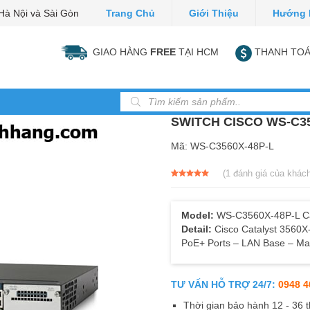
Hà Nội và Sài Gòn
Trang Chủ
Giới Thiệu
Hướng 
GIAO HÀNG
FREE
TẠI HCM
THANH TOÁ
Tìm kiếm sản phẩm
SWITCH CISCO WS-C35
Mã:
WS-C3560X-48P-L
(
1
đánh giá của khác
5.00
1
trên 5
dựa trên
đánh giá
Model:
WS-C3560X-48P-L Cat
Detail:
Cisco Catalyst 3560X-
PoE+ Ports – LAN Base – M
TƯ VẤN HỖ TRỢ 24/7:
0948 4
Thời gian bảo hành 12 - 36 