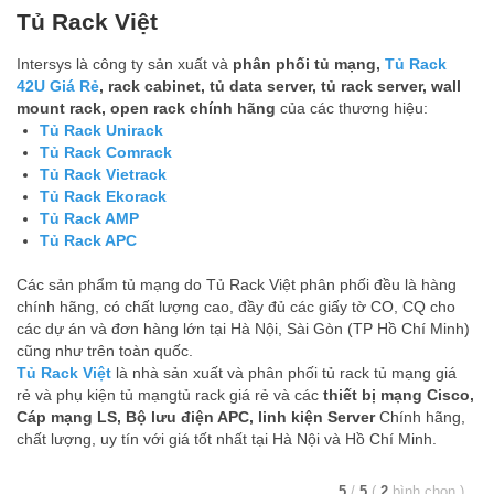
Tủ Rack Việt
Intersys là công ty sản xuất và
phân phối tủ mạng,
Tủ Rack
42U Giá Rẻ
, rack cabinet, tủ data server, tủ rack server, wall
mount rack, open rack chính hãng
của các thương hiệu:
Tủ Rack Unirack
Tủ Rack Comrack
Tủ Rack Vietrack
Tủ Rack Ekorack
Tủ Rack AMP
Tủ Rack APC
Các sản phẩm tủ mạng do Tủ Rack Việt phân phối đều là hàng
chính hãng, có chất lượng cao, đầy đủ các giấy tờ CO, CQ cho
các dự án và đơn hàng lớn tại Hà Nội, Sài Gòn (TP Hồ Chí Minh)
cũng như trên toàn quốc.
Tủ Rack Việt
là nhà sản xuất và phân phối tủ rack tủ mạng giá
rẻ và phụ kiện tủ mạngtủ rack giá rẻ và các
thiết bị mạng Cisco,
Cáp mạng LS, Bộ lưu điện APC, linh kiện Server
Chính hãng,
chất lượng, uy tín với giá tốt nhất tại Hà Nội và Hồ Chí Minh.
5
/
5
(
2
bình chọn
)