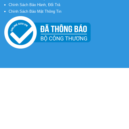
Chính Sách Bảo Hành, Đổi Trả
Chính Sách Bảo Mật Thông Tin
Bản quyền © 2026
Tủ Rack Việt
. Thiết kế web bởi
VietMoz
.