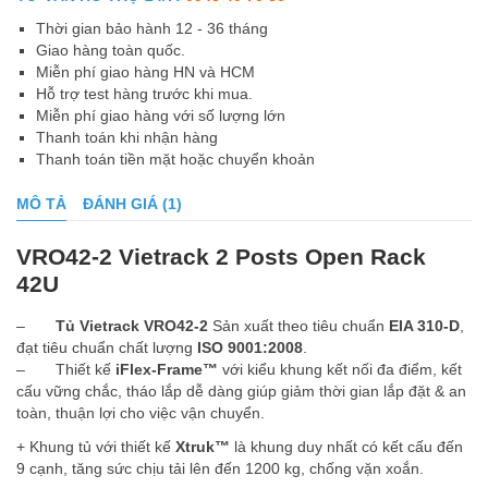
Thời gian bảo hành 12 - 36 tháng
Giao hàng toàn quốc.
Miễn phí giao hàng HN và HCM
Hỗ trợ test hàng trước khi mua.
Miễn phí giao hàng với số lượng lớn
Thanh toán khi nhận hàng
Thanh toán tiền mặt hoặc chuyển khoản
MÔ TẢ
ĐÁNH GIÁ (1)
VRO42-2 Vietrack 2 Posts Open Rack
42U
–
Tủ Vietrack VRO42-2
Sản xuất theo tiêu chuẩn
EIA 310-D
,
đạt tiêu chuẩn chất lượng
ISO 9001:2008
.
– Thiết kế
iFlex-Frame™
với kiểu khung kết nối đa điểm, kết
cấu vững chắc, tháo lắp dễ dàng giúp giảm thời gian lắp đặt & an
toàn, thuận lợi cho việc vận chuyển.
+ Khung tủ với thiết kế
Xtruk™
là khung duy nhất có kết cấu đến
9 cạnh, tăng sức chịu tải lên đến 1200 kg, chống vặn xoắn.