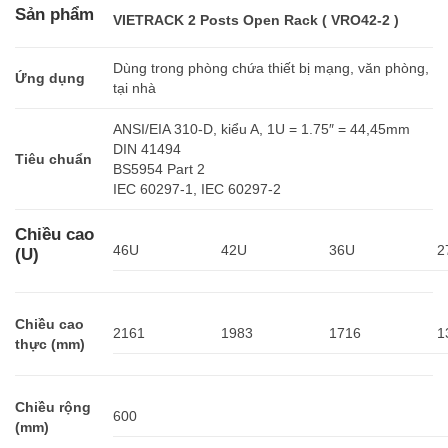
Sản phẩm
VIETRACK 2 Posts Open Rack ( VRO42-2 )
Dùng trong phòng chứa thiết bị mạng, văn phòng,
Ứng dụng
tại nhà
ANSI/EIA 310-D, kiểu A, 1U = 1.75″ = 44,45mm
DIN 41494
Tiêu chuẩn
BS5954 Part 2
IEC 60297-1, IEC 60297-2
Chiều cao
46U
42U
36U
2
(U)
Chiều cao
2161
1983
1716
1
thực (mm)
Chiều rộng
600
(mm)