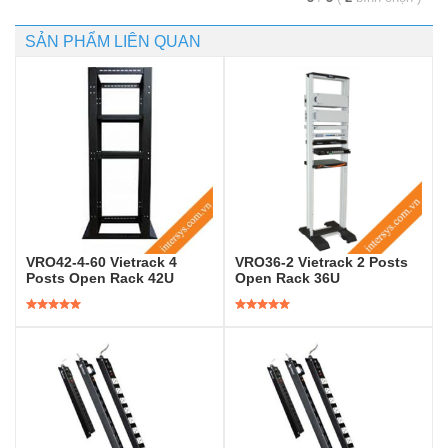
SẢN PHẨM LIÊN QUAN
VRO42-4-60 Vietrack 4
VRO36-2 Vietrack 2 Posts
Posts Open Rack 42U
Open Rack 36U
Được xếp
Được xếp
hạng
5.00
5
hạng
5.00
5
sao
sao