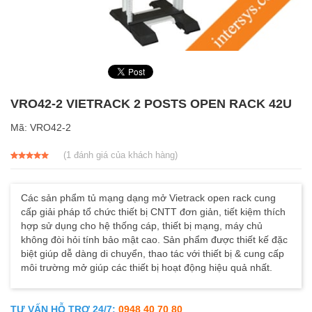
VRO42-2 VIETRACK 2 POSTS OPEN RACK 42U
Mã:
VRO42-2
(
1
đánh giá của khách hàng)
5.00
1
trên 5
dựa trên
đánh giá
Các sản phẩm tủ mạng dạng mở Vietrack open rack cung
cấp giải pháp tổ chức thiết bị CNTT đơn giản, tiết kiệm thích
hợp sử dụng cho hệ thống cáp, thiết bị mạng, máy chủ
không đòi hỏi tính bảo mật cao. Sản phẩm được thiết kế đặc
biệt giúp dễ dàng di chuyển, thao tác với thiết bị & cung cấp
môi trường mở giúp các thiết bị hoạt động hiệu quả nhất.
TƯ VẤN HỖ TRỢ 24/7:
0948 40 70 80