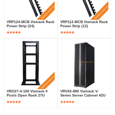
VRP124-MCB Vietrack Rack
VRP112-MCB Vietrack Rack
Power Strip (24)
Power Strip (12)
Được xếp
Được xếp
hạng
5.00
5
hạng
5.00
5
sao
sao
VRO27-4-100 Vietrack 4
VRV42-880 Vietrack V-
Posts Open Rack 27U
Series Server Cabinet 42U
Được xếp
Được xếp
hạng
5.00
5
hạng
5.00
5
sao
sao