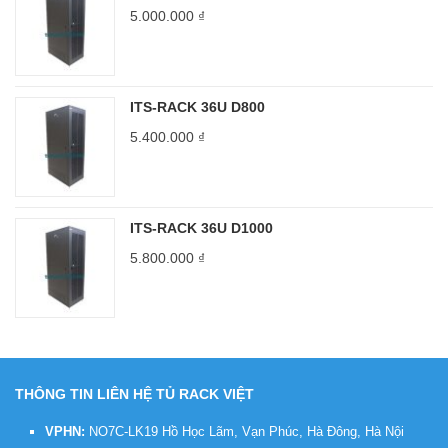
5.000.000
₫
ITS-RACK 36U D800
5.400.000
₫
ITS-RACK 36U D1000
5.800.000
₫
THÔNG TIN LIÊN HỆ TỦ RACK VIỆT
VPHN:
NO7C-LK19 Hồ Học Lãm, Vạn Phúc, Hà Đông, Hà Nội