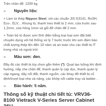
Trên chân đế: 1200 kg.
–
Nguyên liệu:
+ Làm từ thép
Nippon Steel
, với các chuẩn JIS G3141, RoSH,
Eco-, ELV,…Khung tủ, thanh treo thiết bị 2 mm; cửa trước sau
1,2mm, cửa hông 1mm và gối đỡ chân đế 2 mm.
+ Toàn bộ tủ được sơn tĩnh điện bằng loại loại sơn đặt biệt
chuyên dụng với hệ thống xử lý 7 bước trước khi sơn đảm bảo
chất lượng thép lên đến 10 năm và an toàn cho các thiết bị IT
trong nhà và ngoài trời.
–
Màu sơn: đen.
Đầy đủ các thiết bị tùy chọn gắn thêm
(*)
: Quạt tạo luồng khí định
hướng, nắp che chân đế, thanh quản lý cáp dọc, thanh quản lý
cáp ngang, dây nối đất, thanh nguồn, các khay đỡ thiết bị cố
định/trượt loại nhẹ và nặng, các khớp nối cable tray và ladder…
– Bảo hành: 5 năm.
Thông số kỹ thuật chi tiết tủ: VRV36-
8100 Vietrack V-Series Server Cabinet
36U