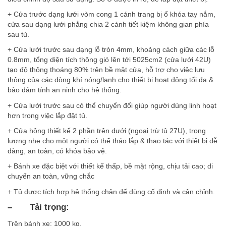
+ Cửa trước dạng lưới vòm cong 1 cánh trang bị ổ khóa tay nắm,
cửa sau dạng lưới phẳng chia 2 cánh tiết kiệm không gian phía
sau tủ.
+ Cửa lưới trước sau dạng lỗ tròn 4mm, khoảng cách giữa các lỗ
0.8mm, tổng diện tích thông gió lên tới 5025cm2 (cửa lưới 42U)
tạo độ thông thoáng 80% trên bề mặt cửa, hỗ trợ cho việc lưu
thông của các dòng khí nóng/lạnh cho thiết bị hoạt động tối đa &
bảo đảm tính an ninh cho hệ thống.
+ Cửa lưới trước sau có thể chuyển đổi giúp người dùng linh hoạt
hơn trong việc lắp đặt tủ.
+ Cửa hông thiết kế 2 phần trên dưới (ngoại trừ tủ 27U), trọng
lượng nhẹ cho một người có thể tháo lắp & thao tác với thiết bị dễ
dàng, an toàn, có khóa bảo vệ.
+ Bánh xe đặc biệt với thiết kế thấp, bề mặt rộng, chịu tải cao; di
chuyển an toàn, vững chắc
+ Tủ được tích hợp hệ thống chân đế dùng cố định và cân chỉnh.
–
Tải trọng:
Trên bánh xe: 1000 kg.