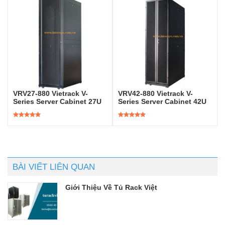
sao
sao
VRV27-880 Vietrack V-
VRV42-880 Vietrack V-
Series Server Cabinet 27U
Series Server Cabinet 42U
Được xếp
Được xếp
hạng
5.00
5
hạng
5.00
5
sao
sao
BÀI VIẾT LIÊN QUAN
Giới Thiệu Về Tủ Rack Việt