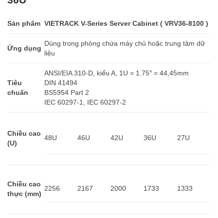
Sản phẩm
VIETRACK V-Series Server Cabinet ( VRV36-8100 )
Dùng trong phòng chứa máy chủ hoặc trung tâm dữ
Ứng dụng
liệu
ANSI/EIA 310-D, kiểu A, 1U = 1.75″ = 44,45mm
Tiêu
DIN 41494
chuẩn
BS5954 Part 2
IEC 60297-1, IEC 60297-2
Chiều cao
48U
46U
42U
36U
27U
(U)
Chiều cao
2256
2167
2000
1733
1333
thực (mm)