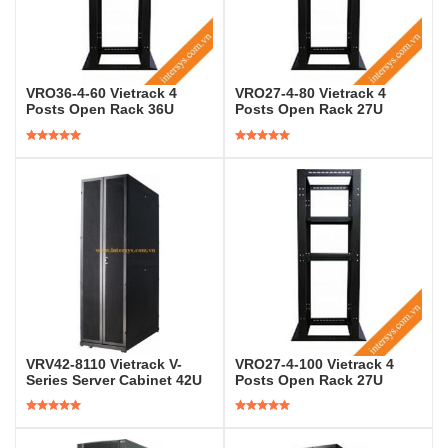
VRO36-4-60 Vietrack 4
VRO27-4-80 Vietrack 4
Posts Open Rack 36U
Posts Open Rack 27U
Được xếp
Được xếp
hạng
5.00
5
hạng
5.00
5
sao
sao
VRV42-8110 Vietrack V-
VRO27-4-100 Vietrack 4
Series Server Cabinet 42U
Posts Open Rack 27U
Được xếp
Được xếp
hạng
5.00
5
hạng
5.00
5