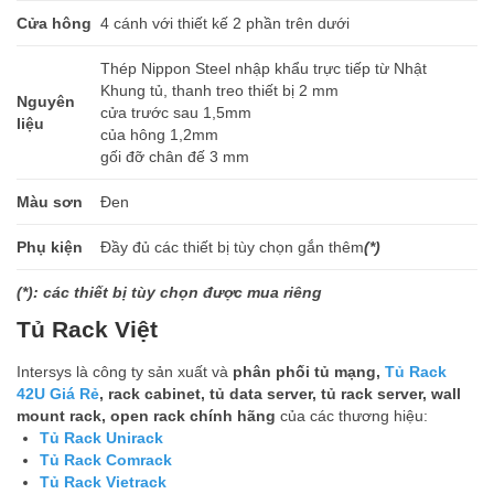
Cửa hông
4 cánh với thiết kế 2 phần trên dưới
Thép Nippon Steel nhập khẩu trực tiếp từ Nhật
Khung tủ, thanh treo thiết bị 2 mm
Nguyên
cửa trước sau 1,5mm
liệu
của hông 1,2mm
gối đỡ chân đế 3 mm
Màu sơn
Đen
Phụ kiện
Đầy đủ các thiết bị tùy chọn gắn thêm
(*)
(*): các thiết bị tùy chọn được mua riêng
Tủ Rack Việt
Intersys là công ty sản xuất và
phân phối tủ mạng,
Tủ Rack
42U Giá Rẻ
, rack cabinet, tủ data server, tủ rack server, wall
mount rack, open rack chính hãng
của các thương hiệu:
Tủ Rack Unirack
Tủ Rack Comrack
Tủ Rack Vietrack