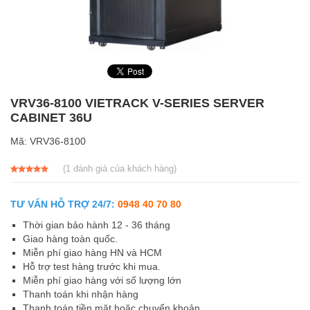
VRV36-8100 VIETRACK V-SERIES SERVER
CABINET 36U
Mã:
VRV36-8100
(
1
đánh giá của khách hàng)
5.00
1
trên 5
dựa trên
đánh giá
TƯ VẤN HỖ TRỢ 24/7:
0948 40 70 80
Thời gian bảo hành 12 - 36 tháng
Giao hàng toàn quốc.
Miễn phí giao hàng HN và HCM
Hỗ trợ test hàng trước khi mua.
Miễn phí giao hàng với số lượng lớn
Thanh toán khi nhận hàng
Thanh toán tiền mặt hoặc chuyển khoản