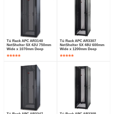
Tủ Rack APC AR3140
Tủ Rack APC AR3307
NetShelter SX 42U 750mm
NetShelter SX 48U 600mm
Wide x 1070mm Deep
Wide x 1200mm Deep
Được xếp
Được xếp
hạng
5.00
5
hạng
5.00
5
sao
sao
Tủ Rack APC AR3347
Tủ Rack APC AR3305