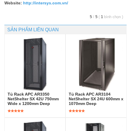
Website:
http://intersys.com.vn/
5
/
5
(
1
bình chọn
)
SẢN PHẨM LIÊN QUAN
Tủ Rack APC AR3350
Tủ Rack APC AR3104
NetShelter SX 42U 750mm
NetShelter SX 24U 600mm x
Wide x 1200mm Deep
1070mm Deep
Được xếp
Được xếp
hạng
5.00
5
hạng
5.00
5
sao
sao