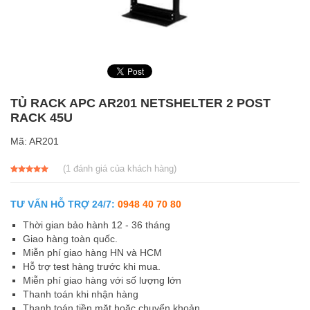
TỦ RACK APC AR201 NETSHELTER 2 POST
RACK 45U
Mã:
AR201
(
1
đánh giá của khách hàng)
5.00
1
trên 5
dựa trên
đánh giá
TƯ VẤN HỖ TRỢ 24/7:
0948 40 70 80
Thời gian bảo hành 12 - 36 tháng
Giao hàng toàn quốc.
Miễn phí giao hàng HN và HCM
Hỗ trợ test hàng trước khi mua.
Miễn phí giao hàng với số lượng lớn
Thanh toán khi nhận hàng
Thanh toán tiền mặt hoặc chuyển khoản