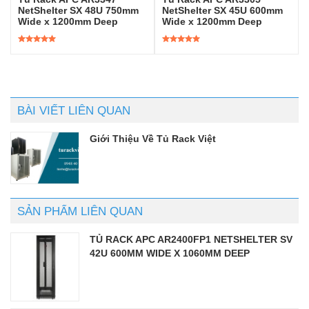
NetShelter SX 48U 750mm
NetShelter SX 45U 600mm
Wide x 1200mm Deep
Wide x 1200mm Deep
Được xếp
Được xếp
hạng
5.00
5
hạng
5.00
5
sao
sao
BÀI VIẾT LIÊN QUAN
Giới Thiệu Về Tủ Rack Việt
SẢN PHẨM LIÊN QUAN
TỦ RACK APC AR2400FP1 NETSHELTER SV
42U 600MM WIDE X 1060MM DEEP