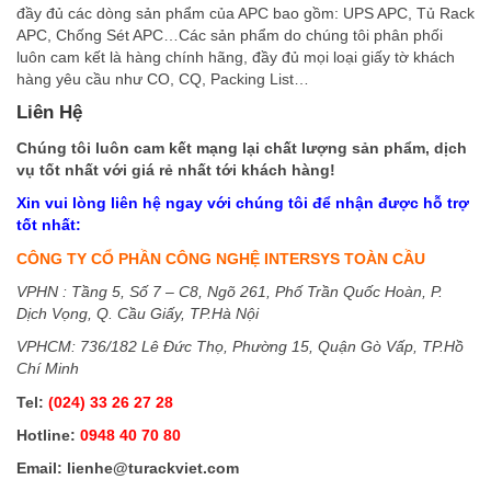
đầy đủ các dòng sản phẩm của APC bao gồm: UPS APC, Tủ Rack
APC, Chống Sét APC…Các sản phẩm do chúng tôi phân phối
luôn cam kết là hàng chính hãng, đầy đủ mọi loại giấy tờ khách
hàng yêu cầu như CO, CQ, Packing List…
Liên Hệ
Chúng tôi luôn cam kết mạng lại chất lượng sản phẩm, dịch
vụ tốt nhất với giá rẻ nhất tới khách hàng!
Xin vui lòng liên hệ ngay với chúng tôi để nhận được hỗ trợ
tốt nhất:
CÔNG TY CỔ PHẦN CÔNG NGHỆ INTERSYS TOÀN CẦU
VPHN : Tầng 5, Số 7 – C8, Ngõ 261, Phố Trần Quốc Hoàn, P.
Dịch Vọng, Q. Cầu Giấy, TP.Hà Nội
VPHCM: 736/182 Lê Đức Thọ, Phường 15, Quận Gò Vấp, TP.Hồ
Chí Minh
Tel:
(024) 33 26 27 28
Hotline:
0948 40 70 80
Email:
lienhe@turackviet.com