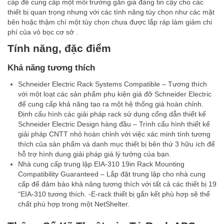
cáp để cung cấp một môi trường gắn giá đáng tin cậy cho các
thiết bị quan trọng nhưng với các tính năng tùy chọn như các mặt
bên hoặc thậm chí một tùy chọn chưa được lắp ráp làm giảm chi
phí của vỏ bọc cơ sở .
Tính năng, đặc điểm
Khả năng tương thích
Schneider Electric Rack Systems Compatible – Tương thích
với một loạt các sản phẩm phụ kiện giá đỡ Schneider Electric
để cung cấp khả năng tạo ra một hệ thống giá hoàn chỉnh.
Định cấu hình các giải pháp rack sử dụng cổng dẫn thiết kế
Schneider Electric Design hàng đầu – Trình cấu hình thiết kế
giải pháp CNTT nhỏ hoàn chỉnh với việc xác minh tính tương
thích của sản phẩm và danh mục thiết bị bên thứ 3 hữu ích để
hỗ trợ hình dung giải pháp giá lý tưởng của bạn.
Nhà cung cấp trung lập EIA-310 19in Rack Mounting
Compatibility Guaranteed – Lắp đặt trung lập cho nhà cung
cấp để đảm bảo khả năng tương thích với tất cả các thiết bị 19
“EIA-310 tương thích. -E-rack thiết bị gắn kết phù hợp sẽ thể
chất phù hợp trong một NetShelter.