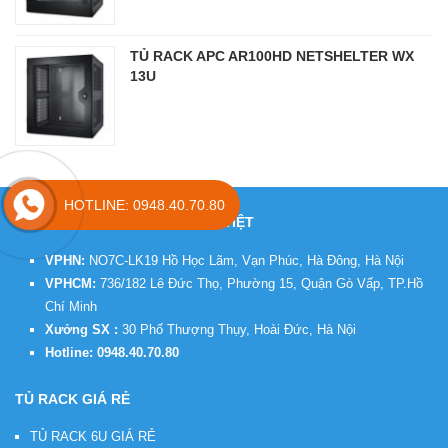
TỦ RACK APC AR100HD NETSHELTER WX
13U
HOTLINE: 0948.40.70.80
THÔNG TIN LIÊN HỆ TỦ RACK VIỆT
VPHN:
NO7C-LK19 Hồ Học Lãm, Vạn Phúc, Hà Đông, Hà Nội
VPHCM:
736/182 Lê Đức Thọ, Phường 15, Quận Gò Vấp, TP.Hồ
Chí Minh
Xưởng SX :
30 Phố Thượng Thụy, Hoài Đức, Hà Nội
Hotline:
0948.40.70.80
TỦ RACK GIÁ RẺ
TỦ RACK 6U GIÁ RẺ