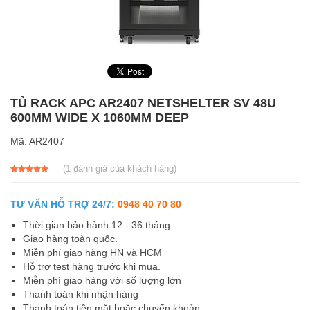
TỦ RACK APC AR2407 NETSHELTER SV 48U
600MM WIDE X 1060MM DEEP
Mã:
AR2407
(
1
đánh giá của khách hàng)
5.00
1
trên 5
dựa trên
đánh giá
TƯ VẤN HỖ TRỢ 24/7:
0948 40 70 80
Thời gian bảo hành 12 - 36 tháng
Giao hàng toàn quốc.
Miễn phí giao hàng HN và HCM
Hỗ trợ test hàng trước khi mua.
Miễn phí giao hàng với số lượng lớn
Thanh toán khi nhận hàng
Thanh toán tiền mặt hoặc chuyển khoản