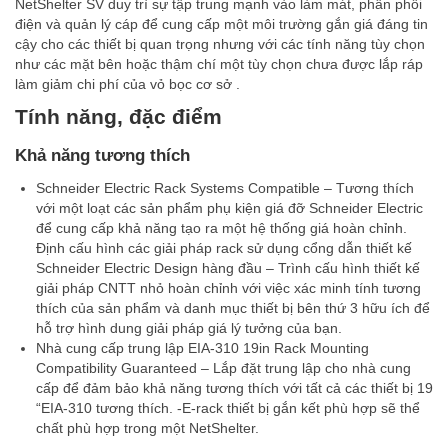
NetShelter SV duy trì sự tập trung mạnh vào làm mát, phân phối
điện và quản lý cáp để cung cấp một môi trường gắn giá đáng tin
cậy cho các thiết bị quan trọng nhưng với các tính năng tùy chọn
như các mặt bên hoặc thậm chí một tùy chọn chưa được lắp ráp
làm giảm chi phí của vỏ bọc cơ sở .
Tính năng, đặc điểm
Khả năng tương thích
Schneider Electric Rack Systems Compatible – Tương thích
với một loạt các sản phẩm phụ kiện giá đỡ Schneider Electric
để cung cấp khả năng tạo ra một hệ thống giá hoàn chỉnh.
Định cấu hình các giải pháp rack sử dụng cổng dẫn thiết kế
Schneider Electric Design hàng đầu – Trình cấu hình thiết kế
giải pháp CNTT nhỏ hoàn chỉnh với việc xác minh tính tương
thích của sản phẩm và danh mục thiết bị bên thứ 3 hữu ích để
hỗ trợ hình dung giải pháp giá lý tưởng của bạn.
Nhà cung cấp trung lập EIA-310 19in Rack Mounting
Compatibility Guaranteed – Lắp đặt trung lập cho nhà cung
cấp để đảm bảo khả năng tương thích với tất cả các thiết bị 19
“EIA-310 tương thích. -E-rack thiết bị gắn kết phù hợp sẽ thể
chất phù hợp trong một NetShelter.