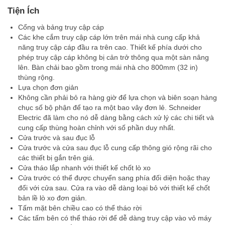
Tiện Ích
Cổng và bảng truy cập cáp
Các khe cắm truy cập cáp lớn trên mái nhà cung cấp khả
năng truy cập cáp đầu ra trên cao. Thiết kế phía dưới cho
phép truy cập cáp không bị cản trở thông qua một sàn nâng
lên. Bàn chải bao gồm trong mái nhà cho 800mm (32 in)
thùng rộng.
Lựa chọn đơn giản
Không cần phải bỏ ra hàng giờ để lựa chọn và biên soạn hàng
chục số bộ phận để tạo ra một bao vây đơn lẻ. Schneider
Electric đã làm cho nó dễ dàng bằng cách xử lý các chi tiết và
cung cấp thùng hoàn chỉnh với số phần duy nhất.
Cửa trước và sau đục lỗ
Cửa trước và cửa sau đục lỗ cung cấp thông gió rộng rãi cho
các thiết bị gắn trên giá.
Cửa tháo lắp nhanh với thiết kế chốt lò xo
Cửa trước có thể được chuyển sang phía đối diện hoặc thay
đổi với cửa sau. Cửa ra vào dễ dàng loại bỏ với thiết kế chốt
bản lề lò xo đơn giản.
Tấm mặt bên chiều cao có thể tháo rời
Các tấm bên có thể tháo rời để dễ dàng truy cập vào vỏ máy