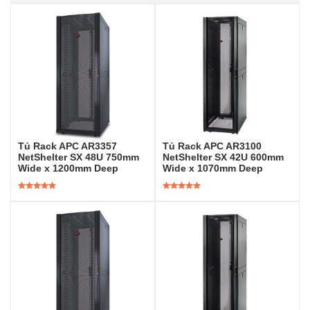
Tủ Rack APC AR3357
Tủ Rack APC AR3100
NetShelter SX 48U 750mm
NetShelter SX 42U 600mm
Wide x 1200mm Deep
Wide x 1070mm Deep
Được xếp
Được xếp
hạng
5.00
5
hạng
5.00
5
sao
sao