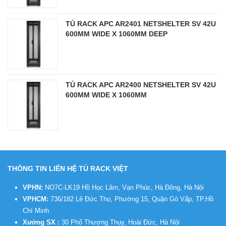
TỦ RACK APC AR2401 NETSHELTER SV 42U
600MM WIDE X 1060MM DEEP
TỦ RACK APC AR2400 NETSHELTER SV 42U
600MM WIDE X 1060MM
THÔNG TIN LIÊN HỆ TỦ RACK VIỆT
VPHN:
NO7C-LK19 Hồ Học Lãm, Vạn Phúc, Hà Đông, Hà Nội
VPHCM:
736/182 Lê Đức Thọ, Phường 15, Quận Gò Vấp, TP.Hồ
Chí Minh
Xưởng SX :
30 Phố Thượng Thụy, Hoài Đức, Hà Nội