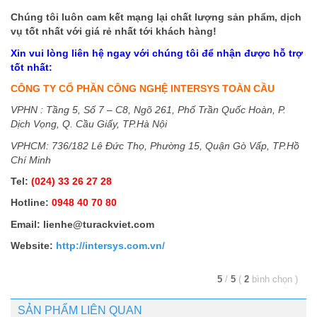
Chúng tôi luôn cam kết mạng lại chất lượng sản phẩm, dịch
vụ tốt nhất với giá rẻ nhất tới khách hàng!
Xin vui lòng liên hệ ngay với chúng tôi để nhận được hỗ trợ
tốt nhất:
CÔNG TY CỔ PHẦN CÔNG NGHỆ INTERSYS TOÀN CẦU
VPHN : Tầng 5, Số 7 – C8, Ngõ 261, Phố Trần Quốc Hoàn, P.
Dịch Vọng, Q. Cầu Giấy, TP.Hà Nội
VPHCM: 736/182 Lê Đức Thọ, Phường 15, Quận Gò Vấp, TP.Hồ
Chí Minh
Tel:
(024) 33 26 27 28
Hotline:
0948 40 70 80
Email:
lienhe@turackviet.com
Website:
http://intersys.com.vn/
5
/
5
(
2
bình chọn
)
SẢN PHẨM LIÊN QUAN