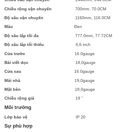
Chi
ề
u r
ộ
ng v
ậ
n chuy
ể
n
700mm, 70.0CM
Đ
ộ
sâu v
ậ
n chuy
ể
n
1160mm, 116.0CM
Màu
Đen
Đ
ộ
sâu l
ắ
p t
ố
i đa
777.0mm, 77.72CM
Đ
ộ
sâu l
ắ
p t
ố
i thi
ể
u
6,6 inch
C
ử
a trư
ớ
c
16.0gauge
Bài vi
ế
t d
ọ
c
18,0gauge
C
ử
a sau
16.0gauge
Mái nhà
19,0gauge
M
ặ
t bên
18,0gauge
Chi
ề
u r
ộ
ng giá
19 ”
Môi trường
L
ớ
p b
ả
o v
ệ
IP 20
Sự phù hợp