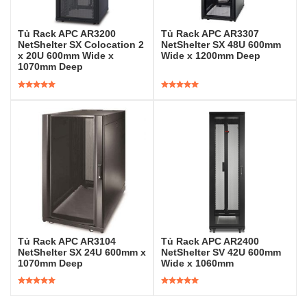
Tủ Rack APC AR3200
Tủ Rack APC AR3307
NetShelter SX Colocation 2
NetShelter SX 48U 600mm
x 20U 600mm Wide x
Wide x 1200mm Deep
1070mm Deep
Được xếp
Được xếp
hạng
5.00
5
hạng
5.00
5
sao
sao
Tủ Rack APC AR3104
Tủ Rack APC AR2400
NetShelter SX 24U 600mm x
NetShelter SV 42U 600mm
1070mm Deep
Wide x 1060mm
Được xếp
Được xếp
hạng
5.00
5
hạng
5.00
5