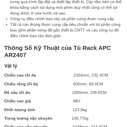
trong quá trình lắp đặt và thiết lập thiết bị. Các tấm bên có thể
khóa bằng cách sử dụng một phím duy nhất cũng có thể sử
dụng được ở cửa trước và sau.
Công cụ điều chỉnh bao vây và phần cứng được cung cấp
Tất cả các thùng được cung cấp tiêu chuẩn với túi phần cứng
bao gồm phần cứng để gắn thiết bị CNTT và các công cụ để
điều chỉnh bao vây đơn giản.
Thông Số Kỹ Thuật của Tủ Rack APC
AR2407
Vật lý
Chi
ề
u cao t
ố
i đa
2324mm, 232.4CM
Chi
ề
u r
ộ
ng t
ố
i đa
600mm, 60.0CM
Đ
ộ
sâu t
ố
i đa
1060mm, 106.0CM
Chi
ề
u cao giá
48U
Kh
ố
i lư
ợ
ng t
ị
nh
123,5kg
Tr
ọ
ng lư
ợ
ng v
ậ
n chuy
ể
n
140,77kg
Chi
ề
u cao v
ậ
n chuy
ể
n
2448mm, 244.8CM