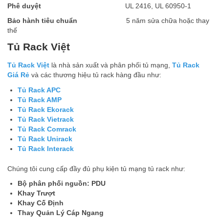
Phê duy
ệ
t
UL 2416, UL 60950-1
B
ả
o hành tiêu chu
ẩ
n
5 năm sửa chữa hoặc thay
thế
Tủ Rack Việt
Tủ Rack Việt
là nhà sản xuất và phân phối tủ mạng,
Tủ Rack
Giá Rẻ
và các thương hiệu tủ rack hàng đầu như:
Tủ Rack APC
Tủ Rack AMP
Tủ Rack Ekorack
Tủ Rack Vietrack
Tủ Rack Comrack
Tủ Rack Unirack
Tủ Rack Interack
Chúng tôi cung cấp đầy đủ phụ kiện tủ mạng
tủ rack như:
Bộ phân phối nguồn: PDU
Khay Trượt
Khay Cố Định
Thay Quản Lý Cáp Ngang