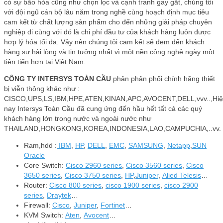
có sự bão hòa cũng như chọn lọc và cạnh tranh gay gắt, chúng tôi
với đội ngũ cán bộ lâu năm trong nghề cùng hoạch định mục tiêu
cam kết từ chất lượng sản phẩm cho đến những giải pháp chuyên
nghiệp đi cùng với đó là chi phí đầu tư của khách hàng luôn được
hợp lý hóa tối đa. Vậy nên chúng tôi cam kết sẽ đem đến khách
hàng sự hài lòng và tin tưởng nhất vì một nền công nghệ ngày một
tiên tiến hơn tại Việt Nam.
CÔNG TY INTERSYS TOÀN CẦU
phân phân phối chính hãng thiết
bị viễn thông khác như :
CISCO,UPS,LS,IBM,HPE,ATEN,KINAN,APC,AVOCENT,DELL,vvv..,Hi
nay Intersys Toàn Cầu đã cung ứng đến hầu hết tất cả các quý
khách hàng lớn trong nước và ngoài nước như
THAILAND,HONGKONG,KOREA,INDONESIA,LAO,CAMPUCHIA,..vv.
Ram,hdd :
IBM
,
HP
,
DELL
,
EMC
,
SAMSUNG
,
Netapp
,
SUN
Oracle
Core Switch:
Cisco 2960 series
,
Cisco 3560 series
,
Cisco
3650 series
,
Cisco 3750 series
,
HP
,
Juniper
,
Alied Telesis
…
Router:
Cisco 800 series
,
cisco 1900 series
,
cisco 2900
series
,
Draytek
…
Firewall:
Cisco
,
Juniper
,
Fortinet
…
KVM Switch:
Aten
,
Avocent
…