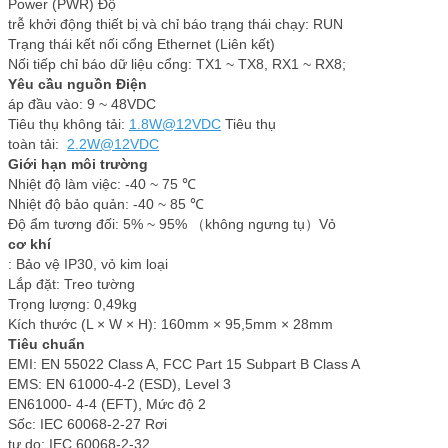
Power (PWR) Độ
trễ khởi động thiết bị và chỉ báo trạng thái chạy: RUN
Trạng thái kết nối cổng Ethernet (Liên kết)
Nối tiếp chỉ báo dữ liệu cổng: TX1 ~ TX8, RX1 ~ RX8;
Yêu cầu nguồn Điện
áp đầu vào: 9 ~ 48VDC
Tiêu thụ không tải:
1.8W@12VDC
Tiêu thụ
toàn tải:
2.2W@12VDC
Giới hạn môi trường
Nhiệt độ làm việc: -40 ~ 75 ℃
Nhiệt độ bảo quản: -40 ~ 85 ℃
Độ ẩm tương đối: 5% ~ 95% （không ngưng tụ）Vỏ
cơ khí
: Bảo vệ IP30, vỏ kim loại
Lắp đặt: Treo tường
Trọng lượng: 0,49kg
Kích thước (L × W × H): 160mm × 95,5mm × 28mm
Tiêu chuẩn
EMI: EN 55022 Class A, FCC Part 15 Subpart B Class A
EMS: EN 61000-4-2 (ESD), Level 3
EN61000- 4-4 (EFT), Mức độ 2
Sốc: IEC 60068-2-27 Rơi
tự do: IEC 60068-2-32