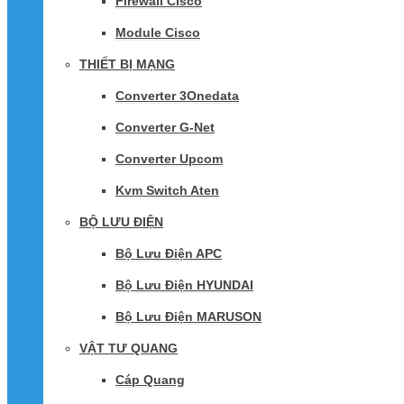
Firewall Cisco
Module Cisco
THIẾT BỊ MẠNG
Converter 3Onedata
Converter G-Net
Converter Upcom
Kvm Switch Aten
BỘ LƯU ĐIỆN
Bộ Lưu Điện APC
Bộ Lưu Điện HYUNDAI
Bộ Lưu Điện MARUSON
VẬT TƯ QUANG
Cáp Quang