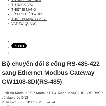
TỦ RACK APC
THIẾT BỊ MẠNG
BỘ LƯU ĐIỆN – UPS
THIẾT BỊ MẠNG CISCO
VẬT TƯ QUANG
Bộ chuyển đổi 8 cổng RS-485-422
sang Ethernet Modbus Gateway
GW1108-8DI(RS-485)
1.Hỗ trợ Modbus TCP, Modbus RTU, Modbus ASCII, IP, ARP, DHCP
và giao thức DNS
2.Hỗ trợ 1 cổng 10 / 100M Ethernet