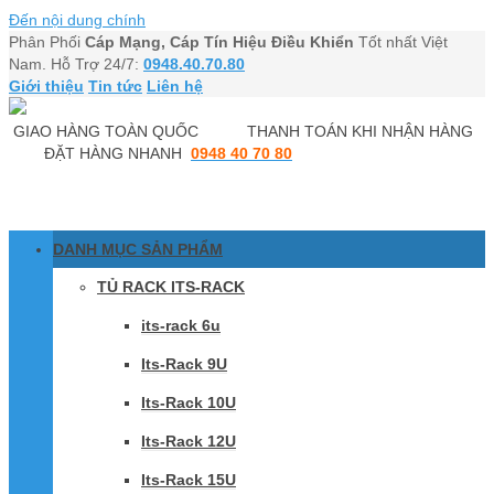
Đến nội dung chính
Phân Phối
Cáp Mạng, Cáp Tín Hiệu Điều Khiển
Tốt nhất Việt
Nam. Hỗ Trợ 24/7:
0948.40.70.80
Giới thiệu
Tin tức
Liên hệ
GIAO HÀNG TOÀN QUỐC
THANH TOÁN KHI NHẬN HÀNG
ĐẶT HÀNG NHANH
0948 40 70 80
DANH MỤC SẢN PHẨM
TỦ RACK ITS-RACK
its-rack 6u
Its-Rack 9U
Its-Rack 10U
Its-Rack 12U
Its-Rack 15U