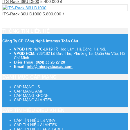
ITS-Rack 36U D800
5.400.000
₫
ITS-Rack 36U D1000
5.800.000
₫
THÔNG TIN LIÊN HỆ
Công Ty CP Công Nghệ Intersys Toàn Cầu
VPGD HN:
No7C-LK19 Hồ Học Lãm, Hà Đông, Hà Nội.
VPGD HCM:
736/182 Lê Đức Thọ, Phường 15, Quận Gò Vấp, Hồ
Chí Minh
Điện Thoại:
(024) 33 26 27 28
Email:
info@intersystoacau.com
DANH MỤC CÁP MẠNG
CÁP MẠNG LS
CÁP MẠNG AMP
CÁP MẠNG KRONE
CÁP MẠNG ALANTEK
CÁP TÍN HIỆU ĐIỀU KHIỂN
CÁP TÍN HIỆU LS VINA
CÁP TÍN HIỆU ALANTEK
CÁP TÍN HIỆU LAPP KABEL