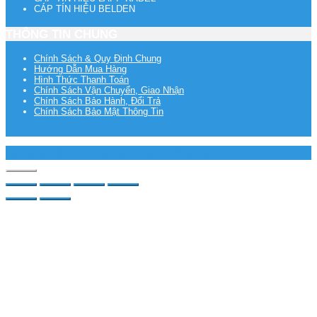
CÁP TÍN HIỆU BELDEN
THÔNG TIN CHUNG
Chính Sách & Quy Định Chung
Hướng Dẫn Mua Hàng
Hình Thức Thanh Toán
Chính Sách Vận Chuyển, Giao Nhận
Chính Sách Bảo Hành, Đổi Trả
Chính Sách Bảo Mật Thông Tin
Bản quyền © 2026
Cáp Điện Nhẹ
. Thiết kế web bởi
VietMoz
.