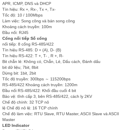
APR, ICMP, DNS và DHCP
Tín hiệu: Rx +, Rx-, Tx +, Tx-
Tốc độ: 10 / 100Mbps
Làm việc: Song công và bán song công
Khoảng cách truyền: 100m
Đầu nối: RJ45
Cổng nối tiếp Số cổng
nối tiếp: 8 cổng RS-485/422
Tín hiệu RS-485: D + (A), D- (B)
Tín hiệu RS-422: T +, T- , R +, R-
Bit chẵn lẻ: Không có, Chẵn, Lẻ, Dấu cách, Đánh dấu
bit dữ liệu; 7bit, 8bit
Dừng bit: 1bit, 2bit
Tốc độ truyền: 300bps ～ 115200bps
RS-485/422 Khoảng cách truyền: 1200m
Đầu nối RS-485/422: Khối đầu cuối 4 bit
Bảo vệ: tĩnh cấp 3, bên RS-485/422, cách ly 2KV
Chế độ chính: 32 TCP nô
lệ Chế độ nô lệ: 16 TCP chính
Chế độ làm việc: RTU Slave, RTU Master, ASCII Slave và ASCII
Master
LED Indicator