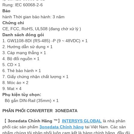
Rung: IEC 60068-2-6
Bảo
hành Thời gian bảo hành: 3 năm
Chứng chỉ
CE, FCC, RoHS, UL508 (đang chờ xử lý )
Danh sách đóng gói
1. GW1108-8DI (RS-485) -P (9 ~ 48VDC) × 1
2. Hướng dẫn sử dụng × 1
3. Cáp mạng thẳng × 1
4. Bộ đổi nguồn × 1
5. CD × 1
6. Thẻ bảo hành × 1
7. Giấy chứng nhận chất lượng × 1
8. Móc áo × 2
9. Mat × 4
Phụ kiện tùy chọn:
Bộ gắn DIN-Rail (35mm) × 1
PHÂN PHỐI CONVERTER 3ONEDATA
【
3onedata Chính Hãng ™
】
INTERSYS GLOBAL
là nhà phân
phối các sản phẩm
3onedata Chính hãng
tại Việt Nam. Các sản
phẩm chúng tôi phân phối luôn cam kết là hàng chính hãng, đầy đủ