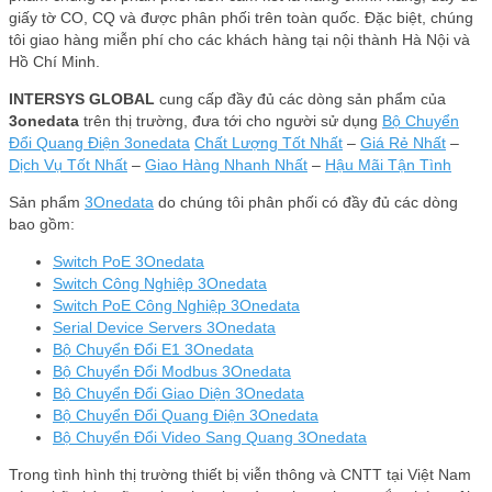
giấy tờ CO, CQ và được phân phối trên toàn quốc. Đặc biệt, chúng
tôi giao hàng miễn phí cho các khách hàng tại nội thành Hà Nội và
Hồ Chí Minh.
INTERSYS GLOBAL
cung cấp đầy đủ các dòng sản phẩm của
3onedata
trên thị trường, đưa tới cho người sử dụng
Bộ Chuyển
Đổi Quang Điện 3onedata
Chất Lượng Tốt Nhất
–
Giá Rẻ Nhất
–
Dịch Vụ Tốt Nhất
–
Giao Hàng Nhanh Nhất
–
Hậu Mãi Tận Tình
Sản phẩm
3Onedata
do chúng tôi phân phối có đầy đủ các dòng
bao gồm:
Switch PoE 3Onedata
Switch Công Nghiệp 3Onedata
Switch PoE Công Nghiệp 3Onedata
Serial Device Servers 3Onedata
Bộ Chuyển Đổi E1 3Onedata
Bộ Chuyển Đổi Modbus 3Onedata
Bộ Chuyển Đổi Giao Diện 3Onedata
Bộ Chuyển Đổi Quang Điện 3Onedata
Bộ Chuyển Đổi Video Sang Quang 3Onedata
Trong tình hình thị trường thiết bị viễn thông và CNTT tại Việt Nam