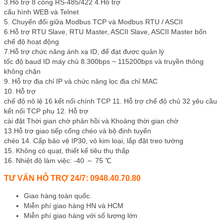
3.Hỗ trợ 8 cổng RS-485/422 4.Hỗ trợ
cấu hình WEB và Telnet
5. Chuyển đổi giữa Modbus TCP và Modbus RTU / ASCII
6.Hỗ trợ RTU Slave, RTU Master, ASCII Slave, ASCII Master bốn
chế độ hoạt động
7.Hỗ trợ chức năng ánh xạ ID, để đạt được quản lý
tốc độ baud ID máy chủ 8.300bps ~ 115200bps và truyền thông
không chặn
9. Hỗ trợ địa chỉ IP và chức năng lọc địa chỉ MAC
10. Hỗ trợ
chế độ nô lệ 16 kết nối chính TCP 11. Hỗ trợ chế độ chủ 32 yêu cầu
kết nối TCP phụ 12. Hỗ trợ
cài đặt Thời gian chờ phản hồi và Khoảng thời gian chờ
13.Hỗ trợ giao tiếp cổng chéo và bộ định tuyến
chéo 14. Cấp bảo vệ IP30, vỏ kim loại, lắp đặt treo tường
15. Không có quạt, thiết kế tiêu thụ thấp
16. Nhiệt độ làm việc: -40 ～ 75 ℃
TƯ VẤN HỖ TRỢ 24/7: 0948.40.70.80
Giao hàng toàn quốc.
Miễn phí giao hàng HN và HCM
Miễn phí giao hàng với số lượng lớn