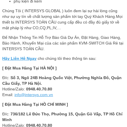
phụ kiện đi kèm
Chúng Tôi ( INTERSYS GLOBAL ) luôn đem lại sự hài lòng cũng
như sự uy tín về chất lượng sản phẩm tới tay Quý Khách Hàng.Mọi
thiết bị INTERSYS TOÀN CẦU cung cấp đều có đầy đủ giấy tờ về
mặt pháp lý như CO,CQ,PL,IV,…
Để Nhận Thông Tin Hỗ Trợ Báo Giá Dự Án, Đặt Hàng, Giao Hàng,
Bảo Hành, Khuyến Mại của các sản phẩm KVM-SWITCH Giá Rẻ tại
INTERSYS TOÀN CẦU.
Hãy Liên Hệ Ngay
cho chúng tôi theo thông tin sau:
[ Đặt Mua Hàng Tại HÀ NỘI ]
Đ/c:
Số 3, Ngõ 24B Hoàng Quốc Việt, Phường Nghĩa Đô, Quận
Cầu Giấy, TP Hà Nội.
Hotline/Zalo:
0948.40.70.80
Email:
info@intersys.com.vn
[ Đặt Mua Hàng Tại HỒ CHÍ MINH ]
Đ/c:
736/182 Lê Đức Thọ, Phường 15, Quận Gò Vấp, TP Hồ Chí
Minh
Hotline/Zalo:
0948.40.70.80