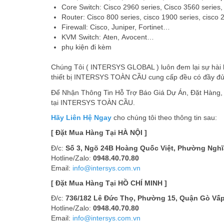
Core Switch: Cisco 2960 series, Cisco 3560 series,
Router: Cisco 800 series, cisco 1900 series, cisco
Firewall: Cisco, Juniper, Fortinet…
KVM Switch: Aten, Avocent…
phụ kiện đi kèm
Chúng Tôi ( INTERSYS GLOBAL ) luôn đem lại sự hài l
thiết bị INTERSYS TOÀN CẦU cung cấp đều có đầy đủ
Để Nhận Thông Tin Hỗ Trợ Báo Giá Dự Án, Đặt Hàng
tại INTERSYS TOÀN CẦU.
Hãy Liên Hệ Ngay
cho chúng tôi theo thông tin sau:
[ Đặt Mua Hàng Tại HÀ NỘI ]
Đ/c:
Số 3, Ngõ 24B Hoàng Quốc Việt, Phường Nghĩa
Hotline/Zalo:
0948.40.70.80
Email:
info@intersys.com.vn
[ Đặt Mua Hàng Tại HỒ CHÍ MINH ]
Đ/c:
736/182 Lê Đức Thọ, Phường 15, Quận Gò Vấp
Hotline/Zalo:
0948.40.70.80
Email:
info@intersys.com.vn