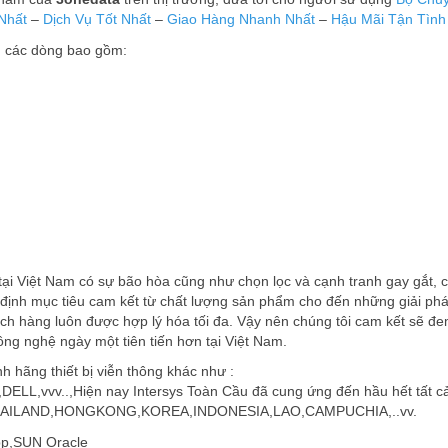
Nhất
–
Dịch Vụ Tốt Nhất
–
Giao Hàng Nhanh Nhất
–
Hậu Mãi Tận Tình
̉ các dòng bao gồm:
T tại Việt Nam có sự bão hòa cũng như chọn lọc và cạnh tranh gay gắt, 
 định mục tiêu cam kết từ chất lượng sản phẩm cho đến những giải ph
ách hàng luôn được hợp lý hóa tối đa. Vậy nên chúng tôi cam kết sẽ đ
ông nghệ ngày một tiên tiến hơn tại Việt Nam.
h hãng thiết bị viễn thông khác như :
,vvv..,Hiện nay Intersys Toàn Cầu đã cung ứng đến hầu hết tất c
hư THAILAND,HONGKONG,KOREA,INDONESIA,LAO,CAMPUCHIA,..vv.
p,SUN Oracle