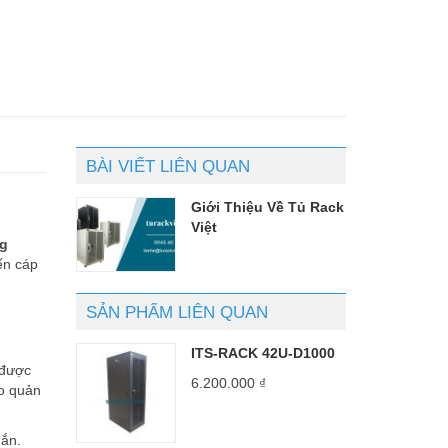
BÀI VIẾT LIÊN QUAN
Giới Thiệu Về Tủ Rack
Việt
g
ến cáp
SẢN PHẨM LIÊN QUAN
ITS-RACK 42U-D1000
 được
6.200.000
₫
ảo quản
hắn.