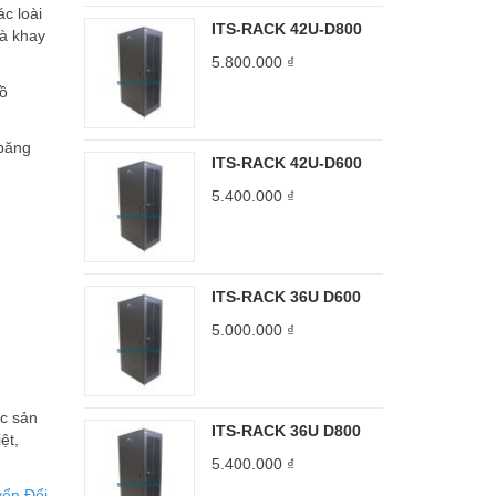
c loài
ITS-RACK 42U-D800
là khay
5.800.000
₫
hồ
 băng
ITS-RACK 42U-D600
5.400.000
₫
ITS-RACK 36U D600
5.000.000
₫
́c sản
ITS-RACK 36U D800
̣t,
5.400.000
₫
ển Đổi