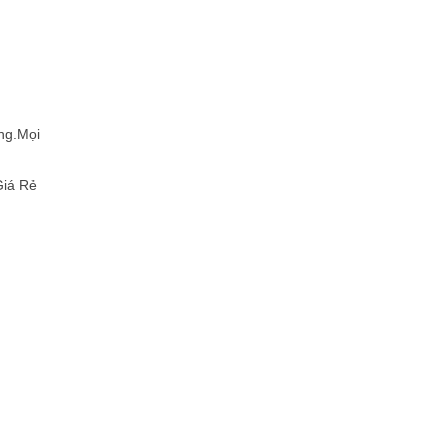
ng.Mọi
Giá Rẻ