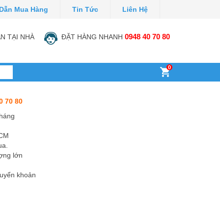
Dẫn Mua Hàng
Tin Tức
Liên Hệ
N TẠI NHÀ
ĐẶT HÀNG NHANH
0948 40 70 80
0
0 70 80
tháng
HCM
ua.
ợng lớn
huyển khoản