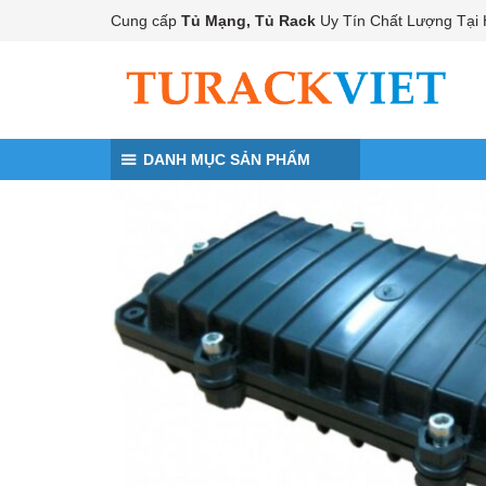
Đến nội dung chính
Cung cấp
Tủ Mạng, Tủ Rack
Uy Tín Chất Lượng Tại 
DANH MỤC SẢN PHẨM