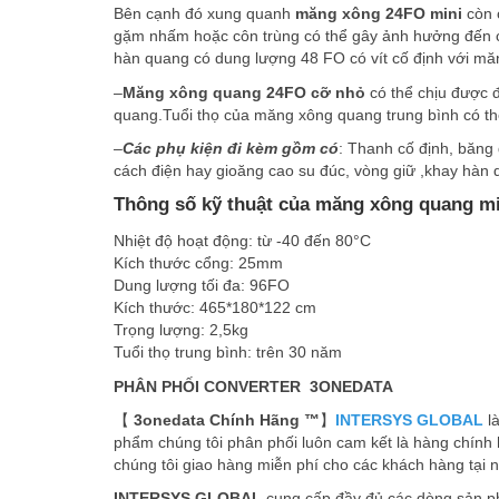
Bên cạnh đó xung quanh
măng xông 24FO mini
còn c
gặm nhấm hoặc côn trùng có thể gây ảnh hưởng đến c
hàn quang có dung lượng 48 FO có vít cố định với măn
–
Măng xông quang 24FO cỡ nhỏ
có thể chịu được 
quang.Tuổi thọ của măng xông quang trung bình có th
–
Các phụ kiện đi kèm gồm có
: Thanh cố định, băng 
cách điện hay gioăng cao su đúc, vòng giữ ,khay hàn 
Thông số kỹ thuật của măng xông quang mi
Nhiệt độ hoạt động: từ -40 đến 80°C
Kích thước cổng: 25mm
Dung lượng tối đa: 96FO
Kích thước: 465*180*122 cm
Trọng lượng: 2,5kg
Tuổi thọ trung bình: trên 30 năm
PHÂN PHỐI CONVERTER 3ONEDATA
【
3onedata Chính Hãng ™
】
INTERSYS GLOBAL
la
phẩm chúng tôi phân phối luôn cam kết là hàng chính h
chúng tôi giao hàng miễn phí cho các khách hàng tại nô
INTERSYS GLOBAL
cung cấp đầy đủ các dòng sản 