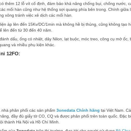
ó thêm 12 lỗ vít cố định, đám bảo khả năng chống bụi, chống nước, cá
ác mối hàn cũng như hệ thống sợi quang phía bên trong. Chính giữa 
g xông tránh việc xê dịch các mối hàn.
điện áp lên đến 15Kv/DC/1min mà không hề bị thủng, cũng không tạo 
ể lên đến từ 30 đến 40 năm.
đánh dấu, ống có nhiệt, dây Nilon, lạt buộc, móc treo, công cụ mở ốc,
quang và nhiều phụ kiện khác.
ni 12FO:
̀ nhà phân phối các sản phẩm
3onedata Chính hãng
tại Việt Nam. Ca
ãng, đầy đủ giấy tờ CO, CQ và được phân phối trên toàn quốc. Đặc biê
̣i thành Hà Nội và Hồ Chí Minh.
phẩm của
3onedata
trên thị trường, đưa tới cho người sử dụng
Bộ Chuy