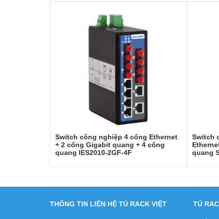
Switch công nghiệp 4 cổng Ethernet
Switch 
+ 2 cổng Gigabit quang + 4 cổng
Etherne
quang IES2010-2GF-4F
quang S
THÔNG TIN LIÊN HỆ TỦ RACK VIỆT
TỦ RAC