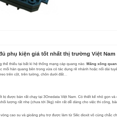
 phụ kiện giá tốt nhất thị trường Việt Nam
 thể thiếu tại bất kì hệ thống mạng cáp quang nào.
Măng xông quan
c mối hàn quang bên trong vừa có tác dụng rẽ nhánh hoặc nối dài tuy
 treo trên cột, trên tường, chôn dưới đất…
ết bị được bán rất chạy tại 3Onedata Việt Nam. Có thiết kế nhỏ gọn và
i lượng rất nhẹ (chưa tới 3kg) nên rất dễ dàng cho việc thi công, b
 vòng cao su và gioăng phụ trợ được làm từ Silic dioxit vô cùng chắc c