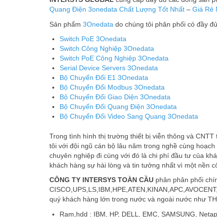
Quang Điện 3onedata
Chất Lượng Tốt Nhất
–
Giá Rẻ 
Sản phẩm
3Onedata
do chúng tôi phân phối có đầy đu
Switch PoE 3Onedata
Switch Công Nghiệp 3Onedata
Switch PoE Công Nghiệp 3Onedata
Serial Device Servers 3Onedata
Bộ Chuyển Đổi E1 3Onedata
Bộ Chuyển Đổi Modbus 3Onedata
Bộ Chuyển Đổi Giao Diện 3Onedata
Bộ Chuyển Đổi Quang Điện 3Onedata
Bộ Chuyển Đổi Video Sang Quang 3Onedata
Trong tình hình thị trường thiết bị viễn thông và CNT
tôi với đội ngũ cán bộ lâu năm trong nghề cùng hoạch
chuyên nghiệp đi cùng với đó là chi phí đầu tư của kh
khách hàng sự hài lòng và tin tưởng nhất vì một nền c
CÔNG TY INTERSYS TOÀN CẦU
phân phân phối chín
CISCO,UPS,LS,IBM,HPE,ATEN,KINAN,APC,AVOCENT,DELL
quý khách hàng lớn trong nước và ngoài nước n
Ram,hdd : IBM, HP, DELL, EMC, SAMSUNG, Netap