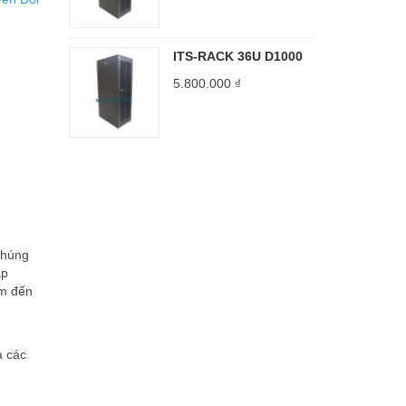
ITS-RACK 36U D1000
5.800.000
₫
chúng
áp
em đến
ả các