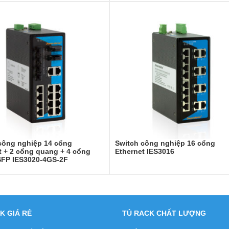
công nghiệp 14 cổng
Switch công nghiệp 16 cổng
t + 2 cổng quang + 4 cổng
Ethernet IES3016
FP IES3020-4GS-2F
K GIÁ RẺ
TỦ RACK CHẤT LƯỢNG