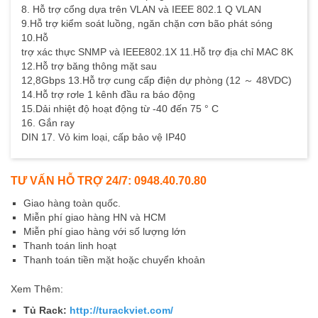
8. Hỗ trợ cổng dựa trên VLAN và IEEE 802.1 Q VLAN
9.Hỗ trợ kiểm soát luồng, ngăn chặn cơn bão phát sóng
10.Hỗ
trợ xác thực SNMP và IEEE802.1X 11.Hỗ trợ địa chỉ MAC 8K
12.Hỗ trợ băng thông mặt sau
12,8Gbps 13.Hỗ trợ cung cấp điện dự phòng (12 ～ 48VDC)
14.Hỗ trợ rơle 1 kênh đầu ra báo động
15.Dải nhiệt độ hoạt động từ -40 đến 75 ° C
16. Gắn ray
DIN 17. Vỏ kim loại, cấp bảo vệ IP40
TƯ VẤN HỖ TRỢ 24/7: 0948.40.70.80
Giao hàng toàn quốc.
Miễn phí giao hàng HN và HCM
Miễn phí giao hàng với số lượng lớn
Thanh toán linh hoạt
Thanh toán tiền mặt hoặc chuyển khoản
Xem Thêm:
Tủ Rack:
http://turackviet.com/