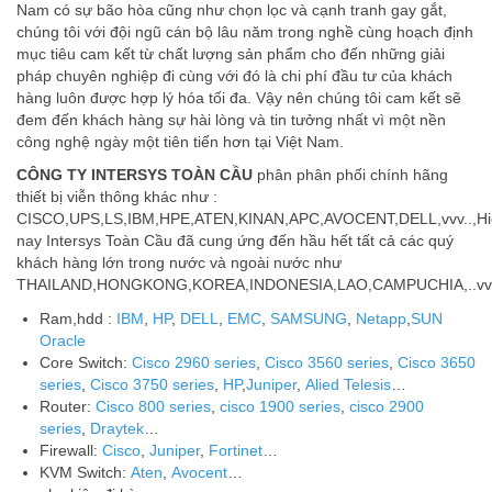
Nam có sự bão hòa cũng như chọn lọc và cạnh tranh gay gắt,
chúng tôi với đội ngũ cán bộ lâu năm trong nghề cùng hoạch định
mục tiêu cam kết từ chất lượng sản phẩm cho đến những giải
pháp chuyên nghiệp đi cùng với đó là chi phí đầu tư của khách
hàng luôn được hợp lý hóa tối đa. Vậy nên chúng tôi cam kết sẽ
đem đến khách hàng sự hài lòng và tin tưởng nhất vì một nền
công nghệ ngày một tiên tiến hơn tại Việt Nam.
CÔNG TY INTERSYS TOÀN CẦU
phân phân phối chính hãng
thiết bị viễn thông khác như :
CISCO,UPS,LS,IBM,HPE,ATEN,KINAN,APC,AVOCENT,DELL,vvv..,Hi
nay Intersys Toàn Cầu đã cung ứng đến hầu hết tất cả các quý
khách hàng lớn trong nước và ngoài nước như
THAILAND,HONGKONG,KOREA,INDONESIA,LAO,CAMPUCHIA,..vv
Ram,hdd :
IBM
,
HP
,
DELL
,
EMC
,
SAMSUNG
,
Netapp
,
SUN
Oracle
Core Switch:
Cisco 2960 series
,
Cisco 3560 series
,
Cisco 3650
series
,
Cisco 3750 series
,
HP
,
Juniper
,
Alied Telesis
…
Router:
Cisco 800 series
,
cisco 1900 series
,
cisco 2900
series
,
Draytek
…
Firewall:
Cisco
,
Juniper
,
Fortinet
…
KVM Switch:
Aten
,
Avocent
…