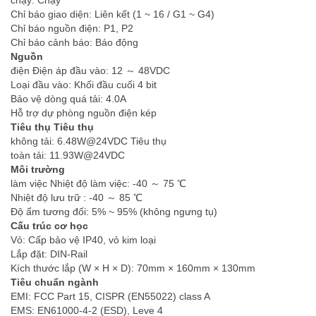
chạy: Chạy
Chỉ báo giao diện: Liên kết (1 ~ 16 / G1 ~ G4)
Chỉ báo nguồn điện: P1, P2
Chỉ báo cảnh báo: Báo động
Nguồn
điện Điện áp đầu vào: 12 ～ 48VDC
Loại đầu vào: Khối đầu cuối 4 bit
Bảo vệ dòng quá tải: 4.0A
Hỗ trợ dự phòng nguồn điện kép
Tiêu thụ Tiêu thụ
không tải: 6.48W@24VDC Tiêu thụ
toàn tải: 11.93W@24VDC
Môi trường
làm việc Nhiệt độ làm việc: -40 ～ 75 ℃
Nhiệt độ lưu trữ : -40 ～ 85 ℃
Độ ẩm tương đối: 5% ~ 95% (không ngưng tụ)
Cấu trúc cơ học
Vỏ: Cấp bảo vệ IP40, vỏ kim loại
Lắp đặt: DIN-Rail
Kích thước lắp (W × H × D): 70mm × 160mm × 130mm
Tiêu chuẩn ngành
EMI: FCC Part 15, CISPR (EN55022) class A
EMS: EN61000-4-2 (ESD), Leve 4