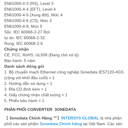
EN61000-4-3 (RS), Level 3
EN61000-4-4 (EFT), Level 4
EN61000-4-5 (Xung đột), Mức 4
EN61000-4-6 (CS), Mức 3
EN61000-4-8, Mức 5
Sốc: IEC 60068-2-27 Rơi
tự do: IEC 60068-2-32
Rung: IEC 60068-2-6
Chứng nhận
CE, FCC, RoHS, UL508 (Đang chờ xử lý)
Bảo hành: 5 năm
Danh sách đóng gói
1. Bộ chuyển mạch Ethernet công nghiệp 3onedata IES7120-4GS
(cộng với khối đầu cuối) × 1
2. Hướng dẫn sử dụng × 1
3. Đĩa CD đính kèm × 1
4. Giấy chứng nhận chất lượng × 1
5. Phiếu bảo hành × 1
PHÂN PHỐI CONVERTER 3ONEDATA
【
3onedata Chính Hãng ™
】
INTERSYS GLOBAL
là nhà phân
phối các sản phẩm
3onedata Chính hãng
tại Việt Nam. Các sản