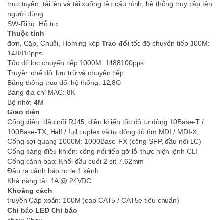
trực tuyến, tải lên và tải xuống tệp cấu hình, hệ thống truy cập tên
người dùng
SW-Ring: Hỗ trợ
Thuộc tính
đơn, Cặp, Chuỗi, Homing kép
Trao đổi
tốc độ chuyển tiếp 100M:
148810pps
Tốc độ lọc chuyển tiếp 1000M: 1488100pps
Truyền chế độ: lưu trữ và chuyển tiếp
Băng thông trao đổi hệ thống: 12,8G
Bảng địa chỉ MAC: 8K
Bộ nhớ: 4M
Giao diện
Cổng điện: đầu nối RJ45, điều khiển tốc độ tự động 10Base-T /
100Base-TX, Half / full duplex và tự động dò tìm MDI / MDI-X;
Cổng sợi quang 1000M: 1000Base-FX (cổng SFP, đầu nối LC)
Cổng bảng điều khiển: cổng nối tiếp gỡ lỗi thực hiện lệnh CLI
Cổng cảnh báo: Khối đầu cuối 2 bit 7.62mm
Đầu ra cảnh báo rơ le 1 kênh
Khả năng tải: 1A @ 24VDC
Khoảng cách
truyền Cáp xoắn: 100M (cáp CAT5 / CAT5e tiêu chuẩn)
Chỉ báo LED Chỉ báo