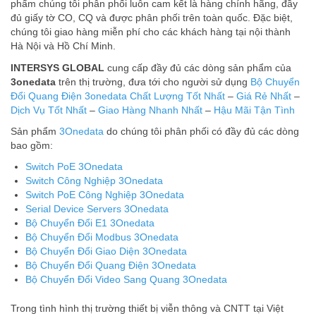
phẩm chúng tôi phân phối luôn cam kết là hàng chính hãng, đầy
đủ giấy tờ CO, CQ và được phân phối trên toàn quốc. Đặc biệt,
chúng tôi giao hàng miễn phí cho các khách hàng tại nội thành
Hà Nội và Hồ Chí Minh.
INTERSYS GLOBAL
cung cấp đầy đủ các dòng sản phẩm của
3onedata
trên thị trường, đưa tới cho người sử dụng
Bộ Chuyển
Đổi Quang Điện 3onedata
Chất Lượng Tốt Nhất
–
Giá Rẻ Nhất
–
Dịch Vụ Tốt Nhất
–
Giao Hàng Nhanh Nhất
–
Hậu Mãi Tận Tình
Sản phẩm
3Onedata
do chúng tôi phân phối có đầy đủ các dòng
bao gồm:
Switch PoE 3Onedata
Switch Công Nghiệp 3Onedata
Switch PoE Công Nghiệp 3Onedata
Serial Device Servers 3Onedata
Bộ Chuyển Đổi E1 3Onedata
Bộ Chuyển Đổi Modbus 3Onedata
Bộ Chuyển Đổi Giao Diện 3Onedata
Bộ Chuyển Đổi Quang Điện 3Onedata
Bộ Chuyển Đổi Video Sang Quang 3Onedata
Trong tình hình thị trường thiết bị viễn thông và CNTT tại Việt