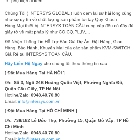
phụ kiện đi kèm
Chúng Tôi ( INTERSYS GLOBAL ) luôn đem lại sự hài lòng cũng
như sự uy tín về chất lượng sản phẩm tới tay Quý Khách
Hàng.Mọi thiết bị INTERSYS TOÀN CẦU cung cấp đều có đầy đủ
giấy tờ về mặt pháp lý như CO,CQ,PL,IV,…
Để Nhận Thông Tin Hỗ Trợ Báo Giá Dự Án, Đặt Hàng, Giao
Hàng, Bảo Hành, Khuyến Mại của các sản phẩm KVM-SWITCH
Giá Rẻ tại INTERSYS TOÀN CẦU.
Hãy Liên Hệ Ngay
cho chúng tôi theo thông tin sau:
[ Đặt Mua Hàng Tại HÀ NỘI ]
Đ/c:
Số 3, Ngõ 24B Hoàng Quốc Việt, Phường Nghĩa Đô,
Quận Cầu Giấy, TP Hà Nội.
Hotline/Zalo:
0948.40.70.80
Email:
info@intersys.com.vn
[ Đặt Mua Hàng Tại HỒ CHÍ MINH ]
Đ/c:
736/182 Lê Đức Thọ, Phường 15, Quận Gò Vấp, TP Hồ
Chí Minh
Hotline/Zalo:
0948.40.70.80
Email:
info@intersys.com.vn