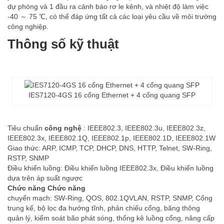
dự phòng và 1 đầu ra cảnh báo rơ le kênh, và nhiệt độ làm việc
-40 ～ 75 ℃, có thể đáp ứng tất cả các loại yêu cầu về môi trường
công nghiệp.
Thông số kỹ thuật
IES7120-4GS 16 cổng Ethernet + 4 cổng quang SFP
Tiêu chuẩn
công nghệ
: IEEE802.3, IEEE802.3u, IEEE802.3z,
IEEE802.3x, IEEE802.1Q, IEEE802.1p, IEEE802.1D, IEEE802.1W
Giao thức: ARP, ICMP, TCP, DHCP, DNS, HTTP, Telnet, SW-Ring,
RSTP, SNMP
Điều khiển luồng: Điều khiển luồng IEEE802.3x, Điều khiển luồng
dựa trên áp suất ngược
Chức năng Chức năng
chuyển mạch: SW-Ring, QOS, 802.1QVLAN, RSTP, SNMP, Cổng
trung kế, bộ lọc đa hướng tĩnh, phản chiếu cổng, băng thông
quản lý, kiểm soát bão phát sóng, thống kê luồng cổng, nâng cấp