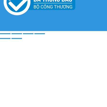
Bản quyền © 2026
Cáp Điện Nhẹ
. Thiết kế web bởi
VietMoz
.