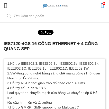
Đến nội dung chính
0
Tìm kiếm sản phẩm
IES7120-4GS 16 CỔNG ETHERNET + 4 CỔNG
QUANG SFP
1.Hỗ trợ IEEE802.3, IEEE802.3u, IEEE802.3z, IEEE 802.3x,
IEEE802.1Q, IEEE802.1p, IEEE802.1D, IEEE802.1W
2.SW-Ring công nghệ bằng sáng chế mạng vòng (Thời gian
khôi phục lỗi <20ms）
3.Hỗ trợ RSTP, thời gian trao đổi theo cách <50ms
4.Hỗ trợ cấu hình WEB 5.
Loại quy trình chuyển mạch cửa hàng và chuyển tiếp 6.Hỗ
trợ
tệp cấu hình lên và tải xuống
7.Hỗ trợ GMRP, IGMP snooping và Multicast tĩnh