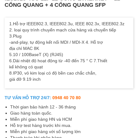
CỔNG QUANG + 4 CỔNG QUANG SFP
1.Hỗ trợ IEEE802.3, IEEE802.3u, IEEE 802.3x, IEEE802.3z
2. loại quy trình chuyển mạch cửa hàng và chuyển tiếp
3.Plug
-and-play, tự động kết nối MDI / MDI-X 4. Hỗ trợ
địa chỉ MAC 8K
5.10 / 100BaseT (X) (RJ45)
6.Dải nhiệt độ hoạt động từ -40 đến 75 ° C 7.Thiết
kế không có quạt
8.IP30, vỏ kim loại có độ bền cao chắc chắn,
giá đỡ 9.19 inch
TƯ VẤN HỖ TRỢ 24/7:
0948 40 70 80
Thời gian bảo hành 12 - 36 tháng
Giao hàng toàn quốc.
Miễn phí giao hàng HN và HCM
Hỗ trợ test hàng trước khi mua.
Miễn phí giao hàng với số lượng lớn
Thanh toán khi nhận hàng