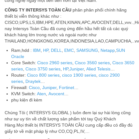
công nghệ ngày một tiên tiến hơn tại Việt Nam.
CÔNG TY INTERSYS TOÀN CẦU
phân phân phối chính hãng
thiết bị viễn thông khác như :
CISCO,UPS,LS,IBM,HPE,ATEN,KINAN,APC,AVOCENT,DELL,vvv..,Hi
nay Intersys Toàn Cầu đã cung ứng đến hầu hết tất cả các quý
khách hàng lớn trong nước và ngoài nước như
THAILAND,HONGKONG,KOREA,INDONESIA,LAO,CAMPUCHIA,..vv
Ram,hdd :
IBM
,
HP
,
DELL
,
EMC
,
SAMSUNG
,
Netapp
,
SUN
Oracle
Core Switch:
Cisco 2960 series
,
Cisco 3560 series
,
Cisco 3650
series
,
Cisco 3750 series
,
HP
,
Juniper
,
Alied Telesis
…
Router:
Cisco 800 series
,
cisco 1900 series
,
cisco 2900
series
,
Draytek
…
Firewall:
Cisco
,
Juniper
,
Fortinet
…
KVM Switch:
Aten
,
Avocent
…
phụ kiện đi kèm
Chúng Tôi ( INTERSYS GLOBAL ) luôn đem lại sự hài lòng cũng
như sự uy tín về chất lượng sản phẩm tới tay Quý Khách
Hàng.Mọi thiết bị INTERSYS TOÀN CẦU cung cấp đều có đầy đủ
giấy tờ về mặt pháp lý như CO,CQ,PL,IV,…