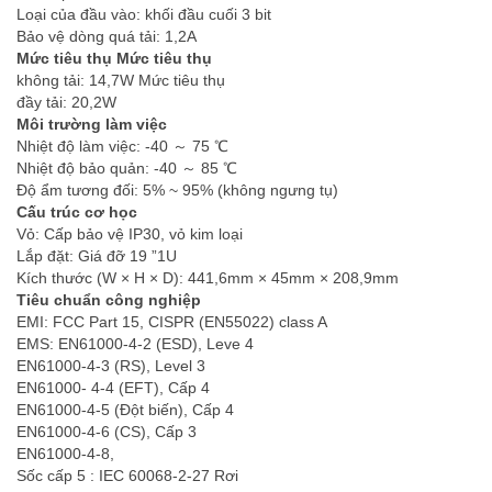
Loại của đầu vào: khối đầu cuối 3 bit
Bảo vệ dòng quá tải: 1,2A
Mức tiêu thụ Mức tiêu thụ
không tải: 14,7W Mức tiêu thụ
đầy tải: 20,2W
Môi trường làm việc
Nhiệt độ làm việc: -40 ～ 75 ℃
Nhiệt độ bảo quản: -40 ～ 85 ℃
Độ ẩm tương đối: 5% ~ 95% (không ngưng tụ)
Cấu trúc cơ học
Vỏ: Cấp bảo vệ IP30, vỏ kim loại
Lắp đặt: Giá đỡ 19 ”1U
Kích thước (W × H × D): 441,6mm × 45mm × 208,9mm
Tiêu chuẩn công nghiệp
EMI: FCC Part 15, CISPR (EN55022) class A
EMS: EN61000-4-2 (ESD), Leve 4
EN61000-4-3 (RS), Level 3
EN61000- 4-4 (EFT), Cấp 4
EN61000-4-5 (Đột biến), Cấp 4
EN61000-4-6 (CS), Cấp 3
EN61000-4-8,
Sốc cấp 5 : IEC 60068-2-27 Rơi