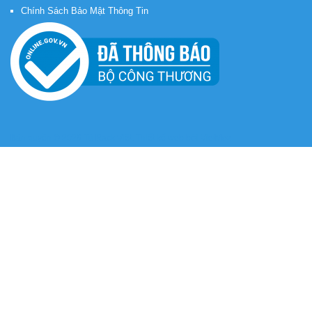
Chính Sách Bảo Mật Thông Tin
Bản quyền © 2026
Tủ Rack Việt
. Thiết kế web bởi
VietMoz
.