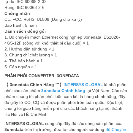
tự do: IEC 60068-2-32
Rung: IEC 60068-2-6
Chứng nhận
CE, FCC, RoHS, UL508 (Đang chờ xử lý)
Bảo hành: 5 năm
Danh sách đóng gói
1. Bộ chuyển mạch Ethernet công nghiệp 3onedata IES1028-
4GS-12F (cộng với khối thiết bị đầu cuối) × 1
2. Hướng dẫn sử dụng × 1
3. Chứng chỉ chất lượng × 1
4. Thẻ bảo hành × 1
5. Cáp nguồn × 1
PHÂN PHỐI CONVERTER 3ONEDATA
【
3onedata Chính Hãng ™
】
INTERSYS GLOBAL
là nhà phân
phối các sản phẩm
3onedata Chính hãng
tại Việt Nam. Các sản
phẩm chúng tôi phân phối luôn cam kết là hàng chính hãng, đầy
đủ giấy tờ CO, CQ và được phân phối trên toàn quốc. Đặc biệt,
chúng tôi giao hàng miễn phí cho các khách hàng tại nội thành
Hà Nội và Hồ Chí Minh.
INTERSYS GLOBAL
cung cấp đầy đủ các dòng sản phẩm của
3onedata
trên thị trường, đưa tới cho người sử dụng
Bộ Chuyển