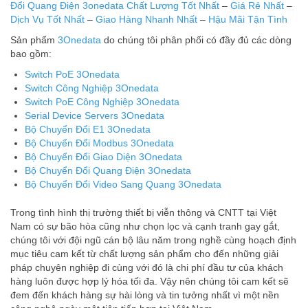
Đổi Quang Điện 3onedata
Chất Lượng Tốt Nhất
–
Giá Rẻ Nhất
–
Dịch Vụ Tốt Nhất
–
Giao Hàng Nhanh Nhất
–
Hậu Mãi Tận Tình
Sản phẩm
3Onedata
do chúng tôi phân phối có đầy đủ các dòng
bao gồm:
Switch PoE 3Onedata
Switch Công Nghiệp 3Onedata
Switch PoE Công Nghiệp 3Onedata
Serial Device Servers 3Onedata
Bộ Chuyển Đổi E1 3Onedata
Bộ Chuyển Đổi Modbus 3Onedata
Bộ Chuyển Đổi Giao Diện 3Onedata
Bộ Chuyển Đổi Quang Điện 3Onedata
Bộ Chuyển Đổi Video Sang Quang 3Onedata
Trong tình hình thị trường thiết bị viễn thông và CNTT tại Việt
Nam có sự bão hòa cũng như chọn lọc và cạnh tranh gay gắt,
chúng tôi với đội ngũ cán bộ lâu năm trong nghề cùng hoạch định
mục tiêu cam kết từ chất lượng sản phẩm cho đến những giải
pháp chuyên nghiệp đi cùng với đó là chi phí đầu tư của khách
hàng luôn được hợp lý hóa tối đa. Vậy nên chúng tôi cam kết sẽ
đem đến khách hàng sự hài lòng và tin tưởng nhất vì một nền