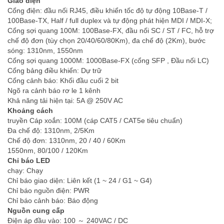
Giao diện
Cổng điện: đầu nối RJ45, điều khiển tốc độ tự động 10Base-T /
100Base-TX, Half / full duplex và tự động phát hiện MDI / MDI-X;
Cổng sợi quang 100M: 100Base-FX, đầu nối SC / ST / FC, hỗ trợ
chế độ đơn (tùy chọn 20/40/60/80Km), đa chế độ (2Km), bước
sóng: 1310nm, 1550nm
Cổng sợi quang 1000M: 1000Base-FX (cổng SFP , Đầu nối LC)
Cổng bảng điều khiển: Dự trữ
Cổng cảnh báo: Khối đầu cuối 2 bit
Ngõ ra cảnh báo rơ le 1 kênh
Khả năng tải hiện tại: 5A @ 250V AC
Khoảng cách
truyền Cáp xoắn: 100M (cáp CAT5 / CAT5e tiêu chuẩn)
Đa chế độ: 1310nm, 2/5Km
Chế độ đơn: 1310nm, 20 / 40 / 60Km
1550nm, 80/100 / 120Km
Chỉ báo LED
chạy: Chạy
Chỉ báo giao diện: Liên kết (1 ~ 24 / G1 ~ G4)
Chỉ báo nguồn điện: PWR
Chỉ báo cảnh báo: Báo động
Nguồn cung cấp
Điện áp đầu vào: 100 ～ 240VAC / DC