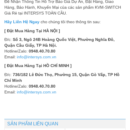
Để Nhận Thông Tin Hỗ Trợ Báo Giá Dự Án, Đặt Hàng, Giao
Hàng, Bảo Hành, Khuyến Mại của các sản phẩm KVM-SWITCH
Giá Rẻ tại INTERSYS TOÀN CẦU.
Hãy Liên Hệ Ngay
cho chúng tôi theo thông tin sau:
[ Đặt Mua Hàng Tại HÀ NỘI ]
Đ/c:
Số 3, Ngõ 24B Hoàng Quốc Việt, Phường Nghĩa Đô,
Quận Cầu Giấy, TP Hà Nội.
Hotline/Zalo:
0948.40.70.80
Email:
info@intersys.com.vn
[ Đặt Mua Hàng Tại HỒ CHÍ MINH ]
Đ/c:
736/182 Lê Đức Thọ, Phường 15, Quận Gò Vấp, TP Hồ
Chí Minh
Hotline/Zalo:
0948.40.70.80
Email:
info@intersys.com.vn
SẢN PHẨM LIÊN QUAN