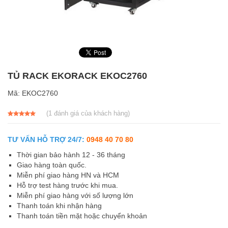
TỦ RACK EKORACK EKOC2760
Mã:
EKOC2760
(
1
đánh giá của khách hàng)
5.00
1
trên 5
dựa trên
đánh giá
TƯ VẤN HỖ TRỢ 24/7:
0948 40 70 80
Thời gian bảo hành 12 - 36 tháng
Giao hàng toàn quốc.
Miễn phí giao hàng HN và HCM
Hỗ trợ test hàng trước khi mua.
Miễn phí giao hàng với số lượng lớn
Thanh toán khi nhận hàng
Thanh toán tiền mặt hoặc chuyển khoản