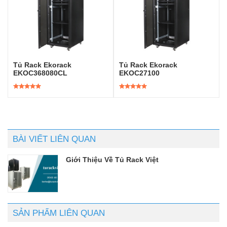
Tủ Rack Ekorack
Tủ Rack Ekorack
EKOC368080CL
EKOC27100
Được xếp
Được xếp
hạng
5.00
5
hạng
5.00
5
sao
sao
BÀI VIẾT LIÊN QUAN
Giới Thiệu Về Tủ Rack Việt
SẢN PHẨM LIÊN QUAN