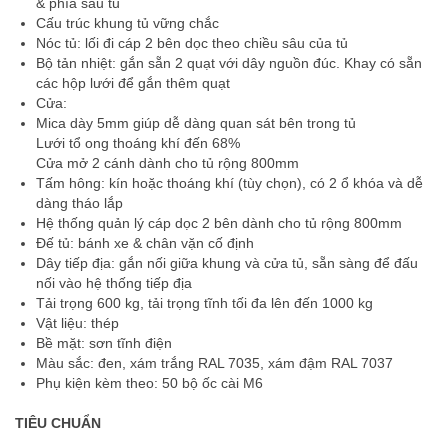
& phía sau tủ
Cấu trúc khung tủ vững chắc
Nóc tủ: lối đi cáp 2 bên dọc theo chiều sâu của tủ
Bộ tản nhiệt: gắn sẵn 2 quạt với dây nguồn đúc. Khay có sẵn
các hộp lưới để gắn thêm quạt
Cửa:
Mica dày 5mm giúp dễ dàng quan sát bên trong tủ
Lưới tổ ong thoáng khí đến 68%
Cửa mở 2 cánh dành cho tủ rộng 800mm
Tấm hông: kín hoặc thoáng khí (tùy chọn), có 2 ổ khóa và dễ
dàng tháo lắp
Hệ thống quản lý cáp dọc 2 bên dành cho tủ rộng 800mm
Đế tủ: bánh xe & chân vặn cố định
Dây tiếp địa: gắn nối giữa khung và cửa tủ, sẵn sàng để đấu
nối vào hệ thống tiếp địa
Tải trọng 600 kg, tải trọng tĩnh tối đa lên đến 1000 kg
Vật liệu: thép
Bề mặt: sơn tĩnh điện
Màu sắc: đen, xám trắng RAL 7035, xám đậm RAL 7037
Phụ kiện kèm theo: 50 bộ ốc cài M6
TIÊU CHUẨN