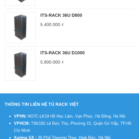
ITS-RACK 36U D800
5.400.000
₫
ITS-RACK 36U D1000
5.800.000
₫
THÔNG TIN LIÊN HỆ TỦ RACK VIỆT
VPHN:
NO7C-LK19 Hồ Học Lãm, Vạn Phúc, Hà Đông, Hà Nội
VPHCM:
736/182 Lê Đức Thọ, Phường 15, Quận Gò Vấp, TP.Hồ
Chí Minh
Xưởng SX :
30 Phố Thượng Thụy, Hoài Đức, Hà Nội