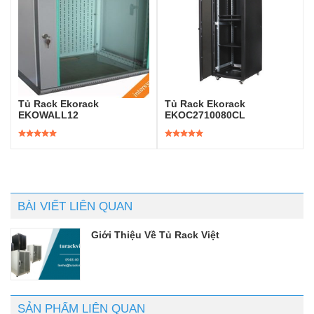
Tủ Rack Ekorack
Tủ Rack Ekorack
EKOWALL12
EKOC2710080CL
Được xếp
Được xếp
hạng
5.00
5
hạng
5.00
5
sao
sao
BÀI VIẾT LIÊN QUAN
Giới Thiệu Về Tủ Rack Việt
SẢN PHẨM LIÊN QUAN