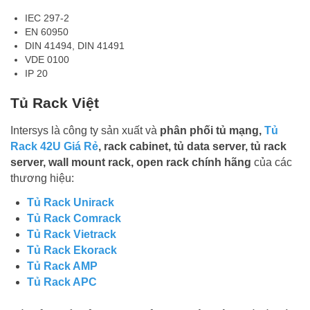
IEC 297-2
EN 60950
DIN 41494, DIN 41491
VDE 0100
IP 20
Tủ Rack Việt
Intersys là công ty sản xuất và
phân phối tủ mạng,
Tủ
Rack 42U Giá Rẻ
, rack cabinet, tủ data server, tủ rack
server, wall mount rack, open rack chính hãng
của các
thương hiệu:
Tủ Rack Unirack
Tủ Rack Comrack
Tủ Rack Vietrack
Tủ Rack Ekorack
Tủ Rack AMP
Tủ Rack APC