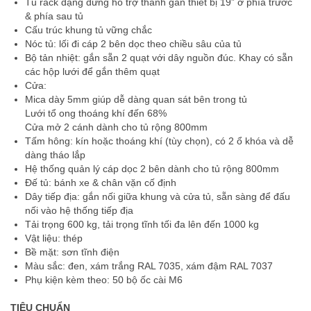
Tủ rack dạng đứng hỗ trợ thanh gắn thiết bị 19” ở phía trước
& phía sau tủ
Cấu trúc khung tủ vững chắc
Nóc tủ: lối đi cáp 2 bên dọc theo chiều sâu của tủ
Bộ tản nhiệt: gắn sẵn 2 quạt với dây nguồn đúc. Khay có sẵn
các hộp lưới để gắn thêm quạt
Cửa:
Mica dày 5mm giúp dễ dàng quan sát bên trong tủ
Lưới tổ ong thoáng khí đến 68%
Cửa mở 2 cánh dành cho tủ rộng 800mm
Tấm hông: kín hoặc thoáng khí (tùy chọn), có 2 ổ khóa và dễ
dàng tháo lắp
Hệ thống quản lý cáp dọc 2 bên dành cho tủ rộng 800mm
Đế tủ: bánh xe & chân vặn cố định
Dây tiếp địa: gắn nối giữa khung và cửa tủ, sẵn sàng để đấu
nối vào hệ thống tiếp địa
Tải trọng 600 kg, tải trọng tĩnh tối đa lên đến 1000 kg
Vật liệu: thép
Bề mặt: sơn tĩnh điện
Màu sắc: đen, xám trắng RAL 7035, xám đậm RAL 7037
Phụ kiện kèm theo: 50 bộ ốc cài M6
TIÊU CHUẨN