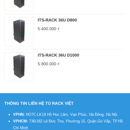
ITS-RACK 36U D800
5.400.000
₫
ITS-RACK 36U D1000
5.800.000
₫
THÔNG TIN LIÊN HỆ TỦ RACK VIỆT
VPHN:
NO7C-LK19 Hồ Học Lãm, Vạn Phúc, Hà Đông, Hà Nội
VPHCM:
736/182 Lê Đức Thọ, Phường 15, Quận Gò Vấp, TP.Hồ
Chí Minh