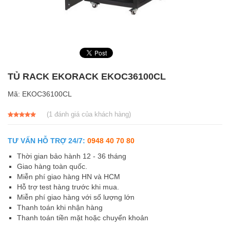
TỦ RACK EKORACK EKOC36100CL
Mã:
EKOC36100CL
(
1
đánh giá của khách hàng)
5.00
1
trên 5
dựa trên
đánh giá
TƯ VẤN HỖ TRỢ 24/7:
0948 40 70 80
Thời gian bảo hành 12 - 36 tháng
Giao hàng toàn quốc.
Miễn phí giao hàng HN và HCM
Hỗ trợ test hàng trước khi mua.
Miễn phí giao hàng với số lượng lớn
Thanh toán khi nhận hàng
Thanh toán tiền mặt hoặc chuyển khoản