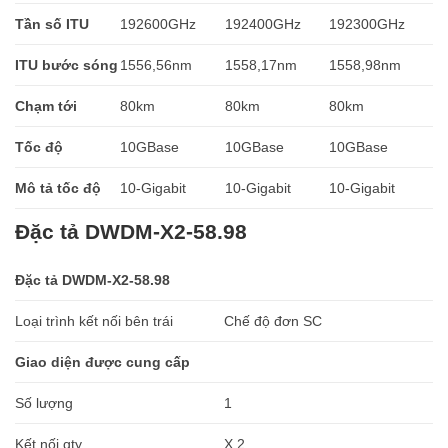
Tần số ITU
192600GHz
192400GHz
192300GHz
ITU bước sóng
1556,56nm
1558,17nm
1558,98nm
Chạm tới
80km
80km
80km
Tốc độ
10GBase
10GBase
10GBase
Mô tả tốc độ
10-Gigabit
10-Gigabit
10-Gigabit
Đặc tả DWDM-X2-58.98
Đặc tả DWDM-X2-58.98
Loại trình kết nối bên trái
Chế độ đơn SC
Giao diện được cung cấp
Số lượng
1
Kết nối qty
X 2