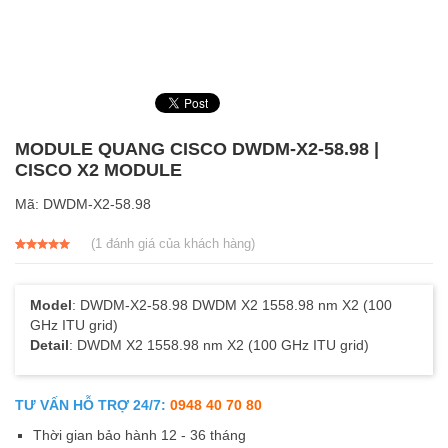
MODULE QUANG CISCO DWDM-X2-58.98 |
CISCO X2 MODULE
Mã:
DWDM-X2-58.98
(
1
đánh giá của khách hàng)
5.00
1
trên 5
dựa trên
đánh giá
Model
: DWDM-X2-58.98 DWDM X2 1558.98 nm X2 (100
GHz ITU grid)
Detail
: DWDM X2 1558.98 nm X2 (100 GHz ITU grid)
TƯ VẤN HỖ TRỢ 24/7:
0948 40 70 80
Thời gian bảo hành 12 - 36 tháng