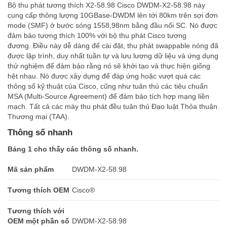
Bộ thu phát tương thích X2-58.98 Cisco DWDM-X2-58.98 này
cung cấp thông lượng 10GBase-DWDM lên tới 80km trên sợi đơn
mode (SMF) ở bước sóng 1558,98nm bằng đầu nối SC. Nó được
đảm bảo tương thích 100% với bộ thu phát Cisco tương
đương. Điều này dễ dàng để cài đặt, thu phát swappable nóng đã
được lập trình, duy nhất tuần tự và lưu lượng dữ liệu và ứng dụng
thử nghiệm để đảm bảo rằng nó sẽ khởi tạo và thực hiện giống
hệt nhau. Nó được xây dựng để đáp ứng hoặc vượt quá các
thông số kỹ thuật của Cisco, cũng như tuân thủ các tiêu chuẩn
MSA (Multi-Source Agreement) để đảm bảo tích hợp mạng liền
mạch. Tất cả các máy thu phát đều tuân thủ Đạo luật Thỏa thuận
Thương mại (TAA).
Thông số nhanh
Bảng 1 cho thấy các thông số nhanh.
Mã sản phẩm
DWDM-X2-58.98
Tương thích OEM
Cisco®
Tương thích với
OEM một phần số
DWDM-X2-58.98