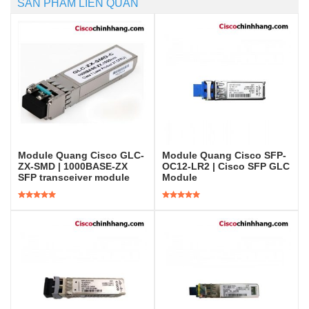
SẢN PHẨM LIÊN QUAN
Module Quang Cisco GLC-
Module Quang Cisco SFP-
ZX-SMD | 1000BASE-ZX
OC12-LR2 | Cisco SFP GLC
SFP transceiver module
Module
Được xếp
Được xếp
hạng
5.00
5
hạng
5.00
5
sao
sao