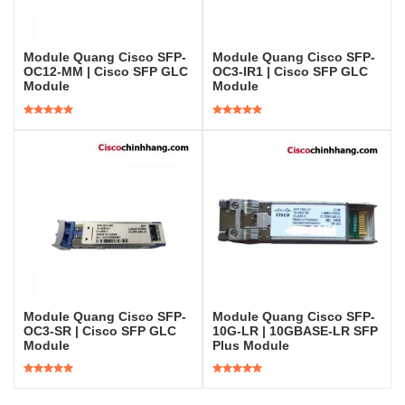
Module Quang Cisco SFP-
Module Quang Cisco SFP-
OC12-MM | Cisco SFP GLC
OC3-IR1 | Cisco SFP GLC
Module
Module
Được xếp
Được xếp
hạng
5.00
5
hạng
5.00
5
sao
sao
Module Quang Cisco SFP-
Module Quang Cisco SFP-
OC3-SR | Cisco SFP GLC
10G-LR | 10GBASE-LR SFP
Module
Plus Module
Được xếp
Được xếp
hạng
5.00
5
hạng
5.00
5