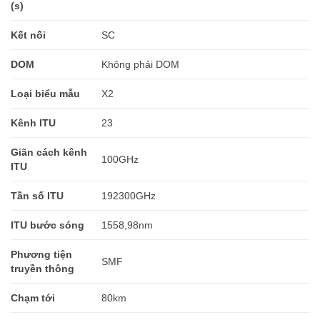
(s)
Kết nối
SC
DOM
Không phải DOM
Loại biểu mẫu
X2
Kênh ITU
23
Giãn cách kênh
100GHz
ITU
Tần số ITU
192300GHz
ITU bước sóng
1558,98nm
Phương tiện
SMF
truyền thông
Chạm tới
80km