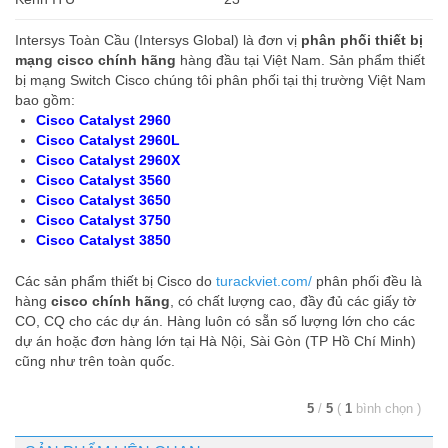
Intersys Toàn Cầu (Intersys Global) là đơn vị
phân phối thiết bị
mạng cisco chính hãng
hàng đầu tại Việt Nam. Sản phẩm thiết
bị mạng Switch Cisco chúng tôi phân phối tại thị trường Việt Nam
bao gồm:
Cisco Catalyst 2960
Cisco Catalyst 2960L
Cisco Catalyst 2960X
Cisco Catalyst 3560
Cisco Catalyst 3650
Cisco Catalyst 3750
Cisco Catalyst 3850
Các sản phẩm thiết bị Cisco do
turackviet.com/
phân phối đều là
hàng
cisco chính hãng
, có chất lượng cao, đầy đủ các giấy tờ
CO, CQ cho các dự án. Hàng luôn có sẵn số lượng lớn cho các
dự án hoặc đơn hàng lớn tại Hà Nội, Sài Gòn (TP Hồ Chí Minh)
cũng như trên toàn quốc.
5
/
5
(
1
bình chọn
)