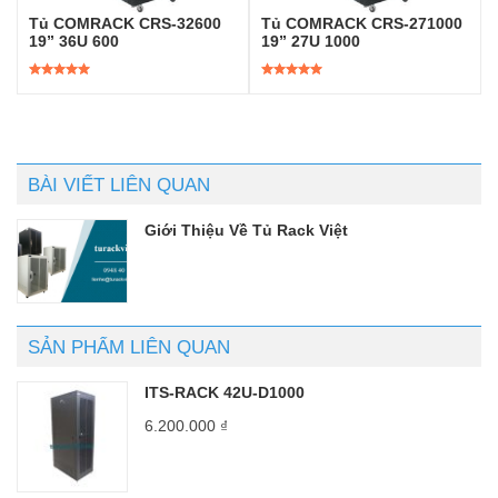
Tủ COMRACK CRS-32600
Tủ COMRACK CRS-271000
19” 36U 600
19” 27U 1000
Được xếp
Được xếp
hạng
5.00
5
hạng
5.00
5
sao
sao
BÀI VIẾT LIÊN QUAN
Giới Thiệu Về Tủ Rack Việt
SẢN PHẨM LIÊN QUAN
ITS-RACK 42U-D1000
6.200.000
₫