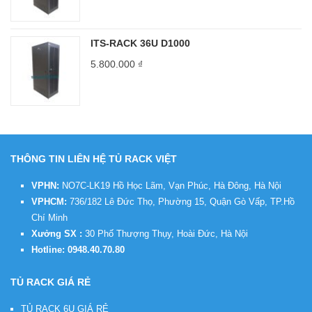
ITS-RACK 36U D1000
5.800.000
₫
THÔNG TIN LIÊN HỆ TỦ RACK VIỆT
VPHN:
NO7C-LK19 Hồ Học Lãm, Vạn Phúc, Hà Đông, Hà Nội
VPHCM:
736/182 Lê Đức Thọ, Phường 15, Quận Gò Vấp, TP.Hồ
Chí Minh
Xưởng SX :
30 Phố Thượng Thụy, Hoài Đức, Hà Nội
Hotline:
0948.40.70.80
TỦ RACK GIÁ RẺ
TỦ RACK 6U GIÁ RẺ