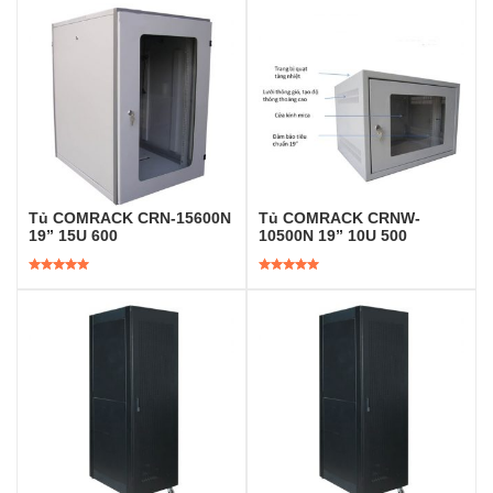
hạng
5.00
5
hạng
5.00
5
sao
sao
Tủ COMRACK CRN-15600N
Tủ COMRACK CRNW-
19” 15U 600
10500N 19” 10U 500
Được xếp
Được xếp
hạng
5.00
5
hạng
5.00
5
sao
sao