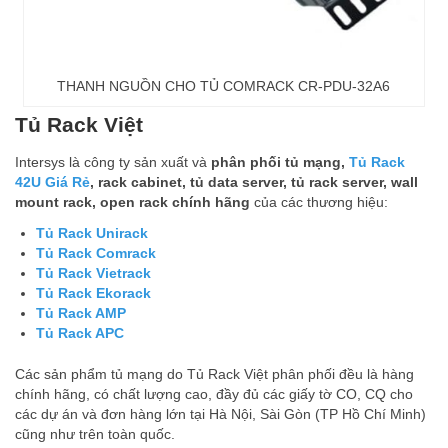
THANH NGUỒN CHO TỦ COMRACK CR-PDU-32A6
Tủ Rack Việt
Intersys là công ty sản xuất và
phân phối tủ mạng,
Tủ Rack
42U Giá Rẻ
, rack cabinet, tủ data server, tủ rack server, wall
mount rack, open rack chính hãng
của các thương hiệu:
Tủ Rack Unirack
Tủ Rack Comrack
Tủ Rack Vietrack
Tủ Rack Ekorack
Tủ Rack AMP
Tủ Rack APC
Các sản phẩm tủ mạng do Tủ Rack Việt phân phối đều là hàng
chính hãng, có chất lượng cao, đầy đủ các giấy tờ CO, CQ cho
các dự án và đơn hàng lớn tại Hà Nội, Sài Gòn (TP Hồ Chí Minh)
cũng như trên toàn quốc.