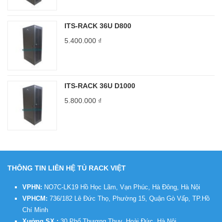
ITS-RACK 36U D800
5.400.000
₫
ITS-RACK 36U D1000
5.800.000
₫
THÔNG TIN LIÊN HỆ TỦ RACK VIỆT
VPHN:
NO7C-LK19 Hồ Học Lãm, Vạn Phúc, Hà Đông, Hà Nội
VPHCM:
736/182 Lê Đức Thọ, Phường 15, Quận Gò Vấp, TP.Hồ
Chí Minh
Xưởng SX :
30 Phố Thượng Thụy, Hoài Đức, Hà Nội