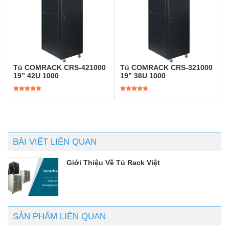
Tủ COMRACK CRS-421000
Tủ COMRACK CRS-321000
19” 42U 1000
19” 36U 1000
Được xếp
Được xếp
hạng
5.00
5
hạng
5.00
5
sao
sao
BÀI VIẾT LIÊN QUAN
Giới Thiệu Về Tủ Rack Việt
SẢN PHẨM LIÊN QUAN