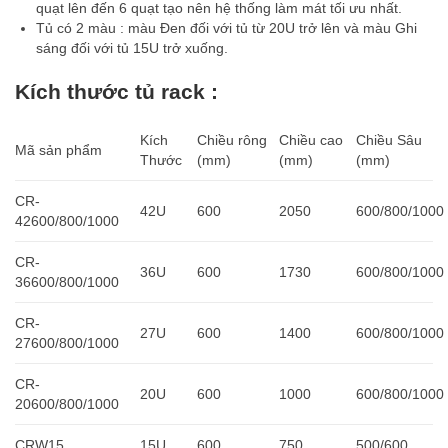
quạt lên đến 6 quạt tạo nên hệ thống làm mát tối ưu nhất.
Tủ có 2 màu : màu Đen đối với tủ từ 20U trở lên và màu Ghi
sáng đối với tủ 15U trở xuống.
Kích thước tủ rack :
Kích
Chiều rông
Chiều cao
Chiều Sâu
Mã sản phẩm
Thước
(mm)
(mm)
(mm)
CR-
42U
600
2050
600/800/1000
42600/800/1000
CR-
36U
600
1730
600/800/1000
36600/800/1000
CR-
27U
600
1400
600/800/1000
27600/800/1000
CR-
20U
600
1000
600/800/1000
20600/800/1000
CRW15
15U
600
750
500/600