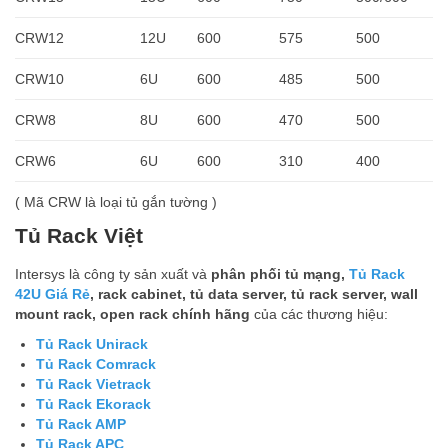
CRW12
12U
600
575
500
CRW10
6U
600
485
500
CRW8
8U
600
470
500
CRW6
6U
600
310
400
( Mã CRW là loại tủ gắn tường )
Tủ Rack Việt
Intersys là công ty sản xuất và
phân phối tủ mạng,
Tủ Rack
42U Giá Rẻ
, rack cabinet, tủ data server, tủ rack server, wall
mount rack, open rack chính hãng
của các thương hiệu:
Tủ Rack Unirack
Tủ Rack Comrack
Tủ Rack Vietrack
Tủ Rack Ekorack
Tủ Rack AMP
Tủ Rack APC