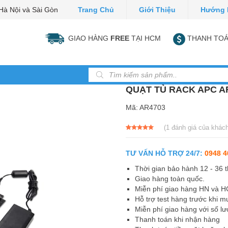
Hà Nội và Sài Gòn
Trang Chủ
Giới Thiệu
Hướng 
GIAO HÀNG
FREE
TẠI HCM
THANH TOÁ
Tìm kiếm sản phẩm
QUẠT TỦ RACK APC A
Mã:
AR4703
(
1
đánh giá của khác
5.00
1
trên 5
dựa trên
đánh giá
TƯ VẤN HỖ TRỢ 24/7:
0948 4
Thời gian bảo hành 12 - 36 
Giao hàng toàn quốc.
Miễn phí giao hàng HN và 
Hỗ trợ test hàng trước khi m
Miễn phí giao hàng với số lư
Thanh toán khi nhận hàng