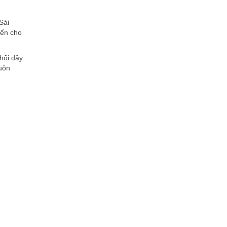
Sài
yển cho
ối đầy
luôn