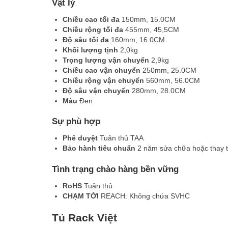
Vật lý
Chi
ề
u cao t
ố
i đa
150mm, 15.0CM
Chi
ề
u r
ộ
ng t
ố
i đa
455mm, 45,5CM
Đ
ộ
sâu t
ố
i đa
160mm, 16.0CM
Kh
ố
i lư
ợ
ng t
ị
nh
2,0kg
Tr
ọ
ng lư
ợ
ng v
ậ
n chuy
ể
n
2,9kg
Chi
ề
u cao v
ậ
n chuy
ể
n
250mm, 25.0CM
Chi
ề
u r
ộ
ng v
ậ
n chuy
ể
n
560mm, 56.0CM
Đ
ộ
sâu v
ậ
n chuy
ể
n
280mm, 28.0CM
Màu
Đen
Sự phù hợp
Phê duy
ệ
t
Tuân thủ TAA
B
ả
o hành tiêu chu
ẩ
n
2 năm sửa chữa hoặc thay 
Tình trạng chào hàng bền vững
RoHS
Tuân thủ
CH
Ạ
M T
Ớ
I
REACH: Không chứa SVHC
Tủ Rack Việt