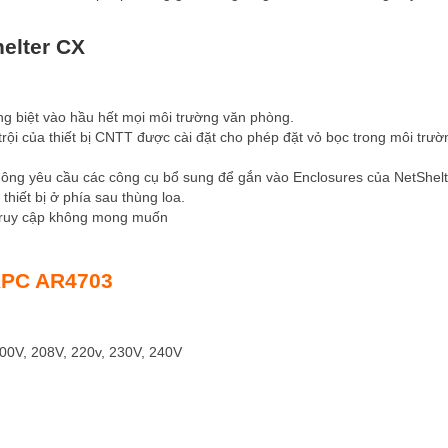
helter CX
ng biệt vào hầu hết mọi môi trường văn phòng.
trội của thiết bị CNTT được cài đặt cho phép đặt vỏ bọc trong môi trườ
ng yêu cầu các công cụ bổ sung để gắn vào Enclosures của NetShelt
iết bị ở phía sau thùng loa.
 truy cập không mong muốn
 APC AR4703
00V, 208V, 220v, 230V, 240V