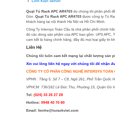
Linh Kiện Server
Quạt Tủ Rack APC AR4703
do chúng tôi phân phối đề
Gòn.
Quạt Tủ Rack APC AR4703
được công ty Tủ Rack
khách hàng tại nội thành Hà Nội và Hồ Chí Minh.
Công Ty Intersys Toàn Cầu là nhà phân phối chính hã
đủ các dòng sản phẩm của APC bao gồm: UPS APC, 
cam kết là hàng chính hãng, đầy đủ mọi loại giấy 
Liên Hệ
Chúng tôi luôn cam kết mạng lại chất lượng sản phẩ
Xin vui lòng liên hệ ngay với chúng tôi để nhận đượ
CÔNG TY CỔ PHẦN CÔNG NGHỆ INTERSYS TOÀN
VPHN : Tầng 5, Số 7 – C8, Ngõ 261, Phố Trần Quốc Ho
VPHCM: 736/182 Lê Đức Thọ, Phường 15, Quận Gò V
Tel:
(024) 33 26 27 28
Hotline:
0948 40 70 80
Email:
lienhe@turackviet.com