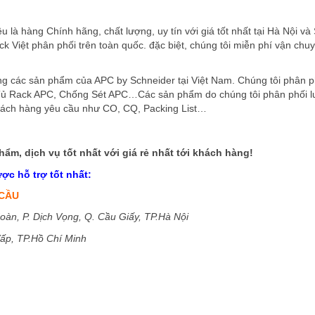
u là hàng Chính hãng, chất lượng, uy tín với giá tốt nhất tại Hà Nội và 
 Việt phân phối trên toàn quốc. đặc biệt, chúng tôi miễn phí vận chu
ng các sản phẩm của APC by Schneider tại Việt Nam. Chúng tôi phân ph
Tủ Rack APC, Chống Sét APC…Các sản phẩm do chúng tôi phân phối 
tờ khách hàng yêu cầu như CO, CQ, Packing List…
m, dịch vụ tốt nhất với giá rẻ nhất tới khách hàng!
c hỗ trợ tốt nhất:
 CẦU
àn, P. Dịch Vọng, Q. Cầu Giấy, TP.Hà Nội
ấp, TP.Hồ Chí Minh