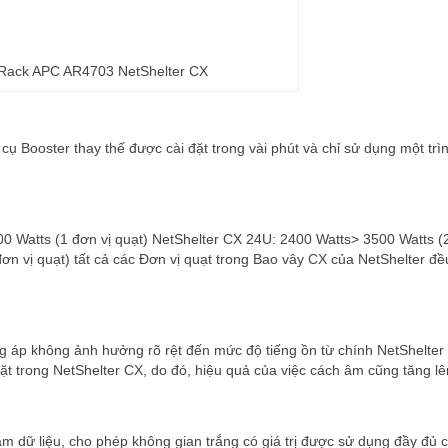
Rack APC AR4703 NetShelter CX
ụ Booster thay thế được cài đặt trong vài phút và chỉ sử dụng một trì
0 Watts (1 đơn vị quạt) NetShelter CX 24U: 2400 Watts> 3500 Watts (2
ơn vị quạt) tất cả các Đơn vị quạt trong Bao vây CX của NetShelter đ
g áp không ảnh hưởng rõ rệt đến mức độ tiếng ồn từ chính NetShelter
đặt trong NetShelter CX, do đó, hiệu quả của việc cách âm cũng tăng lê
tâm dữ liệu, cho phép không gian trắng có giá trị được sử dụng đầy đủ 