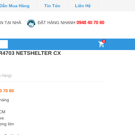
Dẫn Mua Hàng
Tin Tức
Liên Hệ
N TẠI NHÀ
ĐẶT HÀNG NHANH
0948 40 70 80
0
R4703 NETSHELTER CX
h hàng)
0 70 80
tháng
HCM
ua.
ợng lớn