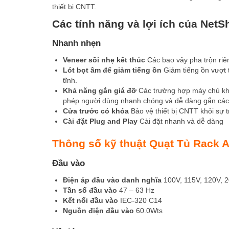
thiết bị CNTT.
Các tính năng và lợi ích của NetS
Nhanh nhẹn
Veneer s
ồ
i nh
ẹ
k
ế
t thúc
Các bao vây pha trộn riê
Lót b
ọ
t âm đ
ể
gi
ả
m ti
ế
ng
ồ
n
Giảm tiếng ồn vượt 
tĩnh.
Kh
ả
năng g
ắ
n giá đ
ỡ
Các trường hợp máy chủ khô
phép người dùng nhanh chóng và dễ dàng gắn các th
C
ử
a trư
ớ
c có khóa
Bảo vệ thiết bị CNTT khỏi sự
Cài đ
ặ
t Plug and Play
Cài đặt nhanh và dễ dàng
Thông số kỹ thuật Quạt Tủ Rack
Đầu vào
Đi
ệ
n áp đ
ầ
u vào danh nghĩa
100V, 115V, 120V, 2
T
ầ
n s
ố
đ
ầ
u vào
47 – 63 Hz
K
ế
t n
ố
i đ
ầ
u vào
IEC-320 C14
Ngu
ồ
n đi
ệ
n đ
ầ
u vào
60.0Wts