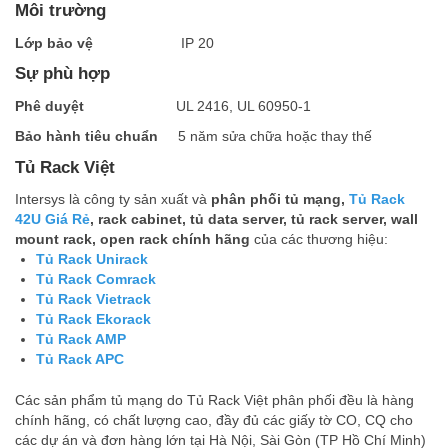
Môi trường
L
ớ
p b
ả
o v
ệ
IP 20
Sự phù hợp
Phê duy
ệ
t
UL 2416, UL 60950-1
B
ả
o hành tiêu chu
ẩ
n
5 năm sửa chữa hoặc thay thế
Tủ Rack Việt
Intersys là công ty sản xuất và
phân phối tủ mạng,
Tủ Rack
42U Giá Rẻ
, rack cabinet, tủ data server, tủ rack server, wall
mount rack, open rack chính hãng
của các thương hiệu:
Tủ Rack Unirack
Tủ Rack Comrack
Tủ Rack Vietrack
Tủ Rack Ekorack
Tủ Rack AMP
Tủ Rack APC
Các sản phẩm tủ mạng do Tủ Rack Việt phân phối đều là hàng
chính hãng, có chất lượng cao, đầy đủ các giấy tờ CO, CQ cho
các dự án và đơn hàng lớn tại Hà Nội, Sài Gòn (TP Hồ Chí Minh)