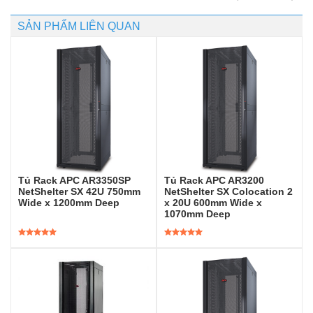
SẢN PHẨM LIÊN QUAN
Tủ Rack APC AR3350SP
Tủ Rack APC AR3200
NetShelter SX 42U 750mm
NetShelter SX Colocation 2
Wide x 1200mm Deep
x 20U 600mm Wide x
1070mm Deep
Được xếp
Được xếp
hạng
5.00
5
hạng
5.00
5
sao
sao