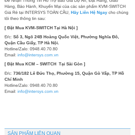
Để Nhận Thông Tin Hỗ Trợ Báo Giá Dự Án, Đặt Hàng, Giao
Hàng, Bảo Hành, Khuyến Mại của các sản phẩm KVM-SWITCH
Giá Rẻ tại INTERSYS TOÀN CẦU,
Hãy Liên Hệ Ngay
cho chúng
tôi theo thông tin sau:
[ Đặt Mua KVM-SWITCH Tại Hà Nội ]
Đ/c:
Số 3, Ngõ 24B Hoàng Quốc Việt, Phường Nghĩa Đô,
Quận Cầu Giấy, TP Hà Nội.
Hotline/Zalo: 0948.40.70.80
Email:
info@intersys.com.vn
[ Đặt Mua KCM – SWITCH Tại Sài Gòn ]
Đ/c:
736/182 Lê Đức Thọ, Phường 15, Quận Gò Vấp, TP Hồ
Chí Minh
Hotline/Zalo: 0948.40.70.80
Email:
info@intersys.com.vn
SẢN PHẨM LIÊN QUAN