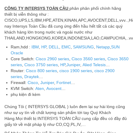
CÔNG TY INTERSYS TOÀN CẦU
phân phân phối chính hãng
thiết bị viễn thông như :
CISCO,UPS,LS,IBM,HPE,ATEN,KINAN,APC,AVOCENT,DELL,vvv..,Hi
nay Intersys Toàn Cầu đã cung ứng đến hầu hết tất cả các quý
khách hàng lớn trong nước và ngoài nước như
THAILAND,HONGKONG,KOREA,INDONESIA,LAO,CAMPUCHIA,..vv
Ram,hdd :
IBM
,
HP
,
DELL
,
EMC
,
SAMSUNG
,
Netapp
,
SUN
Oracle
Core Switch:
Cisco 2960 series
,
Cisco 3560 series
,
Cisco 3650
series
,
Cisco 3750 series
,
HP
,
Juniper
,
Alied Telesis
…
Router:
Cisco 800 series
,
cisco 1900 series
,
cisco 2900
series
,
Draytek
…
Firewall:
Cisco
,
Juniper
,
Fortinet
…
KVM Switch:
Aten
,
Avocent
…
phụ kiện đi kèm
Chúng Tôi ( INTERSYS GLOBAL ) luôn đem lại sự hài lòng cũng
như sự uy tín về chất lượng sản phẩm tới tay Quý Khách
Hàng.Mọi thiết bị INTERSYS TOÀN CẦU cung cấp đều có đầy đủ
giấy tờ về mặt pháp lý như CO,CQ,PL,IV,…