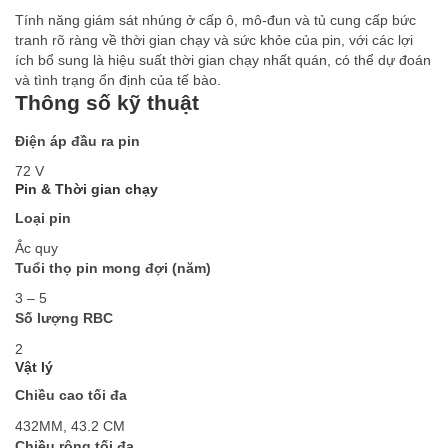
Tính năng giám sát nhúng ở cấp ô, mô-đun và tủ cung cấp bức
tranh rõ ràng về thời gian chạy và sức khỏe của pin, với các lợi
ích bổ sung là hiệu suất thời gian chạy nhất quán, có thể dự đoán
và tình trạng ổn định của tế bào.
Thông số kỹ thuật
Điện áp đầu ra pin
72 V
Pin & Thời gian chạy
Loại pin
Ắc quy
Tuổi thọ pin mong đợi (năm)
3 – 5
Số lượng RBC
2
Vật lý
Chiều cao tối đa
432MM, 43.2 CM
Chiều rộng tối đa