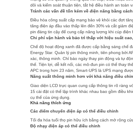
dõi và kiểm soát thuận tiện, tắt hệ điều hành an toàn
Tránh các vấn đề tốn kém về điện năng bằng cách 
Điều hòa công suất cấp mạng bảo vệ khỏi các đợt tăng 
tăng điện áp đầu vào thấp lên đến 30% và cắt giảm 
pin đáng tin cậy để cung cấp năng lượng khi cúp điệ
Chi phí vận hành và bảo trì thấp với hiệu suất ca
Chế độ hoạt động xanh đã được cấp bằng sáng chế đạ
Energy Star. Quản lý pin thông minh, tiên phong bởi AP
xác, thông minh. Chỉ báo ngày thay pin động và tự độn
thế. Tiện lợi, dễ kết nối, các mô-đun pin có thể thay 
APC trong hơn 23 năm, Smart-UPS là UPS mạng được tin
Năng suất thông minh hơn với khả năng điều chỉ
Giao diện LCD trực quan cung cấp thông tin rõ ràng 
15 cài đặt có thể lập trình khác nhau bao gồm điều 
cụ thể của ứng dụng.
Khả năng thích ứng
Các điểm chuyển điện áp có thể điều chỉnh
Tối đa hóa tuổi thọ pin hữu ích bằng cách mở rộng cửa
Độ nhạy điện áp có thể điều chỉnh