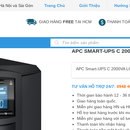
Hà Nội và Sài Gòn
Trang Chủ
Giới Thiệu
Hướng 
GIAO HÀNG
FREE
TẠI HCM
THANH TOÁ
Tìm kiếm sản phẩm
APC SMART-UPS C 200
APC Smart-UPS C 2000VA L
TƯ VẤN HỖ TRỢ 24/7:
0948 4
Thời gian bảo hành 12 - 36 
Giao hàng toàn quốc.
Miễn phí giao hàng HN và 
Hỗ trợ test hàng trước khi m
Miễn phí giao hàng với số lư
Thanh toán khi nhận hàng
Thanh toán tiền mặt hoặc c