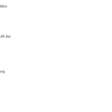
 điểm
 để đạt
ang