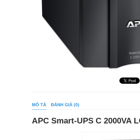
MÔ TẢ
ĐÁNH GIÁ (0)
APC Smart-UPS C 2000VA L