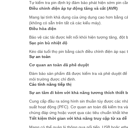
Tự kiểm tra pin định kỳ đảm bảo phát hiện sớm pin cầ
Điều chỉnh điện áp tự động tăng và cắt (AVR)
Mang lại tính khả dụng của ứng dụng cao hơn bằng cá
(không có sẵn trên tất cả các kiểu máy).
Điều hòa điện
Bảo vệ các tải được kết nối khỏi hiện tượng tăng, đột b
Sạc pin bù nhiệt độ
Kéo dài tuổi thọ pin bằng cách điều chỉnh điện áp sạc 
Sự an toàn
Cơ quan an toàn đã phê duyệt
Đảm bảo sản phẩm đã được kiểm tra và phê duyệt để ho
môi trường được chỉ định.
Các tính năng tiếp thị
Sự an tâm đi kèm với khả năng tương thích thiết b
Cung cấp đầu ra sóng hình sin thuần túy được các nh
suất hoạt động (PFC). Cơ quan an toàn đã kiểm tra và 
chúng đáp ứng hoặc vượt qua các tiêu chuẩn khắt khe
Tiết kiệm thời gian với khả năng truy cập từ xa dễ
Mạng có thể quản lý thông qua nối tiếp, USB hoặc et