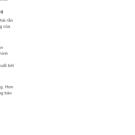
ng
hái rắn
ng của
ận
chính
xuất bởi
ng. Hơn
ng báo