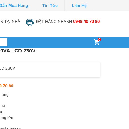
Dẫn Mua Hàng
Tin Tức
Liên Hệ
N TẠI NHÀ
ĐẶT HÀNG NHANH
0948 40 70 80
0
0VA LCD 230V
CD 230V
0 70 80
tháng
HCM
ua.
ợng lớn
huyển khoản