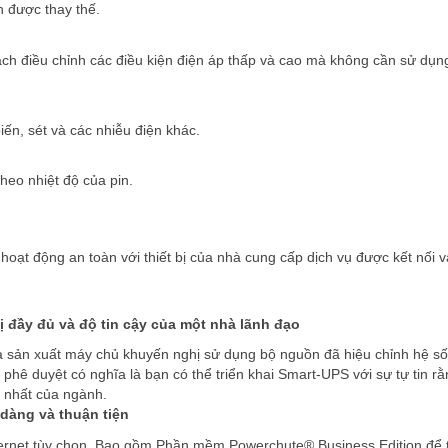
n được thay thế.
ch điều chỉnh các điều kiện điện áp thấp và cao mà không cần sử dụn
iến, sét và các nhiễu điện khác.
theo nhiệt độ của pin.
ạt động an toàn với thiết bị của nhà cung cấp dịch vụ được kết nối v
ị đầy đủ và độ tin cậy của một nhà lãnh đạo
à sản xuất máy chủ khuyến nghị sử dụng bộ nguồn đã hiệu chỉnh hệ s
phê duyệt có nghĩa là bạn có thể triển khai Smart-UPS với sự tự tin r
 nhất của ngành.
 dàng và thuận tiện
hernet tùy chọn. Bao gồm Phần mềm Powerchute® Business Edition để 