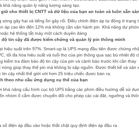
 và khả năng quản lý năng lượng sáng tạo.
giữ cho thiết bị CNTT và dữ liệu của bạn an toàn và luôn sẵn sà
sóng gây hại và tiếng ồn gây rối. Điều chỉnh điện áp tự động ở trạng t
điện áp cao lên đến 12% mà không cần vận hành pin. Khả năng dự phò
n hoặc hệ thống tắt máy một cách duyên dáng
o, độ tin cậy đã được kiểm chứng và quản lý pin thông minh
t hiệu suất trên 97%. Smart-up là UPS mạng đầu tiên được chứng nh
C, tối đa hóa hiệu suất và tuổi thọ của pin thông qua sạc bù nhiệt độ 
g kiểm tra đảm bảo độ tin cậy của pin và cảnh báo trước khi cần thay
thế nóng giúp thay thế pin mà không bị sập nguồn. Được thiết kế và sản 
 cậy nhất thế giới với hơn 25 triệu chiếc được bán ra.
nh theo nhu cầu ứng dụng cụ thể của bạn
với khả năng cấu hình cục bộ UPS bằng các phím điều hướng dễ sử dụ
khiển nhóm ổ cắm được chuyển đổi cho phép các cài đặt, ngưỡng và thô
 sổ điện áp đầu vào hoặc thắt chặt quy định điện áp đầu ra.