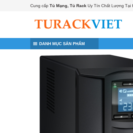
Đến nội dung chính
Cung cấp
Tủ Mạng, Tủ Rack
Uy Tín Chất Lượng Tại 
DANH MỤC SẢN PHẨM