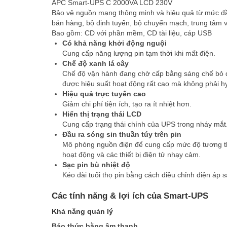
APC Smart-UPS C 2000VA LCD 230V
Bảo vệ nguồn mạng thông minh và hiệu quả từ mức đầ
bán hàng, bộ định tuyến, bộ chuyển mạch, trung tâm v
Bao gồm: CD với phần mềm, CD tài liệu, cáp USB
Có khả năng khởi động nguội
Cung cấp năng lượng pin tạm thời khi mất điện.
Chế độ xanh lá cây
Chế độ vận hành đang chờ cấp bằng sáng chế bỏ qu
được hiệu suất hoạt động rất cao mà không phải hy
Hiệu quả trực tuyến cao
Giảm chi phí tiện ích, tạo ra ít nhiệt hơn.
Hiển thị trạng thái LCD
Cung cấp trạng thái chính của UPS trong nháy mắt. N
Đầu ra sóng sin thuần túy trên pin
Mô phỏng nguồn điện để cung cấp mức độ tương th
hoạt động và các thiết bị điện tử nhạy cảm.
Sạc pin bù nhiệt độ
Kéo dài tuổi thọ pin bằng cách điều chỉnh điện áp s
Các tính năng & lợi ích của Smart-UPS
Khả năng quản lý
Báo thức bằng âm thanh