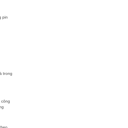
g pin
à trong
ố công
ằng
theo