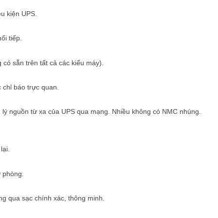
ều kiện UPS.
i tiếp.
ó sẵn trên tất cả các kiểu máy).
 chỉ báo trực quan.
n lý nguồn từ xa của UPS qua mạng. Nhiều không có NMC nhúng.
lại.
ự phòng.
hông qua sạc chính xác, thông minh.