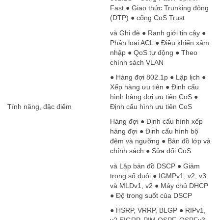
Fast ● Giao thức Trunking động
(DTP) ● cổng CoS Trust
và Ghi đè ● Ranh giới tin cậy ●
Phân loại ACL ● Điều khiển xâm
nhập ● QoS tự động ● Theo
chính sách VLAN
● Hàng đợi 802.1p ● Lập lịch ●
Xếp hàng ưu tiên ● Định cấu
hình hàng đợi ưu tiên CoS ●
Tính năng, đặc điểm
Định cấu hình ưu tiên CoS
Hàng đợi ● Định cấu hình xếp
hàng đợi ● Định cấu hình bộ
đệm và ngưỡng ● Bản đồ lớp và
chính sách ● Sửa đổi CoS
và Lập bản đồ DSCP ● Giảm
trọng số đuôi ● IGMPv1, v2, v3
và MLDv1, v2 ● Máy chủ DHCP
● Độ trong suốt của DSCP
● HSRP, VRRP, BLGP ● RIPv1,