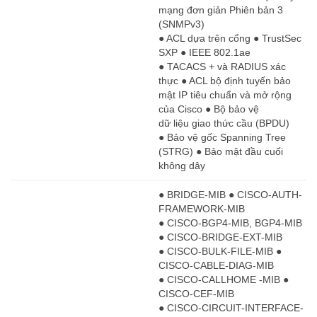
mạng đơn giản Phiên bản 3
(SNMPv3)
● ACL dựa trên cổng ● TrustSec
SXP ● IEEE 802.1ae
● TACACS + và RADIUS xác
thực ● ACL bộ định tuyến bảo
mật IP tiêu chuẩn và mở rộng
của Cisco ● Bộ bảo vệ
dữ liệu giao thức cầu (BPDU)
● Bảo vệ gốc Spanning Tree
(STRG) ● Bảo mật đầu cuối
không dây
● BRIDGE-MIB ● CISCO-AUTH-
FRAMEWORK-MIB
● CISCO-BGP4-MIB, BGP4-MIB
● CISCO-BRIDGE-EXT-MIB
● CISCO-BULK-FILE-MIB ●
CISCO-CABLE-DIAG-MIB
● CISCO-CALLHOME -MIB ●
CISCO-CEF-MIB
● CISCO-CIRCUIT-INTERFACE-