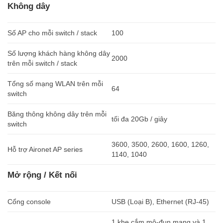
Không dây
Số AP cho mỗi switch / stack
100
Số lượng khách hàng không dây
2000
trên mỗi switch / stack
Tổng số mạng WLAN trên mỗi
64
switch
Băng thông không dây trên mỗi
tối đa 20Gb / giây
switch
3600, 3500, 2600, 1600, 1260,
Hỗ trợ Aironet AP series
1140, 1040
Mở rộng / Kết nối
Cổng console
USB (Loại B), Ethernet (RJ-45)
1 khe cắm mô-đun mạng và 1