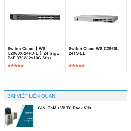
Switch Cisco【 WS-
Switch Cisco WS-C2960L-
C2960X-24PD-L 】24 GigE
24TS-LL
PoE 370W 2x10G Sfp+
Được xếp
Được xếp
hạng
5.00
5
hạng
5.00
5
sao
sao
BÀI VIẾT LIÊN QUAN
Giới Thiệu Về Tủ Rack Việt