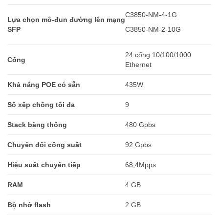
C3850-NM-4-1G
Lựa chọn mô-đun đường lên mạng
SFP
C3850-NM-2-10G
24 cổng 10/100/1000
Cổng
Ethernet
Khả năng POE có sẵn
435W
Số xếp chồng tối đa
9
Stack băng thông
480 Gpbs
Chuyển đổi công suất
92 Gpbs
Hiệu suất chuyển tiếp
68,4Mpps
RAM
4 GB
Bộ nhớ flash
2 GB