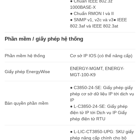
● Chuẩn IEEE 802.3z
1000BASE-X
● Chuẩn RMON I và II
● SNMP v1, v2c và v3● IEEE
802.3af và IEEE 802.3at
Phần mềm / giấy phép hệ thống
Phần mềm hệ thống
Cơ sở IP IOS (có thể nâng cấp)
ENERGY-MGMT, ENERGY-
Giấy phép EnergyWise
MGT-100-K9
● C3850-24-SE: Giấy phép giấy
phép cơ sở dữ liệu IP tới dịch vụ
IP
Bản quyền phần mềm
● L-C3850-24-SE: Giấy phép
điện tử IP tới Dịch vụ IP Giấy
phép điện tử RTU
● L-LIC-CT3850-UPG: SKU giấy
phép nâng cấp chính cho bộ