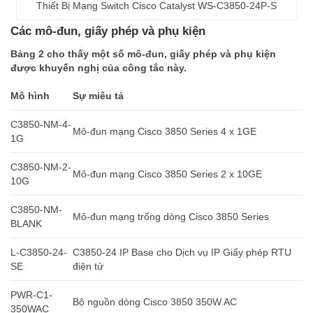
Thiết Bị Mạng Switch Cisco Catalyst WS-C3850-24P-S
Các mô-đun, giấy phép và phụ kiện
Bảng 2 cho thấy một số mô-đun, giấy phép và phụ kiện
được khuyến nghị của công tắc này.
Mô hình
Sự miêu tả
C3850-NM-4-
Mô-đun mạng Cisco 3850 Series 4 x 1GE
1G
C3850-NM-2-
Mô-đun mạng Cisco 3850 Series 2 x 10GE
10G
C3850-NM-
Mô-đun mạng trống dòng Cisco 3850 Series
BLANK
L-C3850-24-
C3850-24 IP Base cho Dịch vụ IP Giấy phép RTU
SE
điện tử
PWR-C1-
Bộ nguồn dòng Cisco 3850 350W AC
350WAC