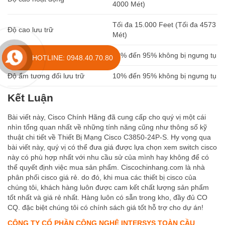
4000 Mét)
Tối đa 15.000 Feet (Tối đa 4573
Độ cao lưu trữ
Mét)
Độ ẩm tương đối hoạt động
10% đến 95% không bị ngưng tụ
HOTLINE: 0948.40.70.80
Độ ẩm tương đối lưu trữ
10% đến 95% không bị ngưng tụ
Kết Luận
Bài viết này, Cisco Chính Hãng đã cung cấp cho quý vị một cái
nhìn tổng quan nhất về những tính năng cũng như thông số kỹ
thuật chi tiết về Thiết Bị Mạng Cisco C3850-24P-S. Hy vọng qua
bài viết này, quý vị có thể đưa giá được lựa chọn xem switch cisco
này có phù hợp nhất với nhu cầu sử của mình hay không để có
thể quyết định việc mua sản phẩm. Ciscochinhang.com là nhà
phân phối cisco giá rẻ. do đó, khi mua các thiết bị cisco của
chúng tôi, khách hàng luôn được cam kết chất lượng sản phẩm
tốt nhất và giá rẻ nhất. Hàng luôn có sẵn trong kho, đầy đủ CO
CQ. đặc biệt chúng tôi có chính sách giá tốt hỗ trợ cho dự án!
CÔNG TY CỔ PHẦN CÔNG NGHỆ INTERSYS TOÀN CẦU