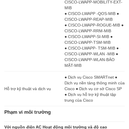
CISCO-LWAPP-MOBILITY-EXT-
MIB
● CISCO-LWAPP -QOS-MIB ●
CISCO-LWAPP-REAP-MIB
● CISCO-LWAPP-ROGUE-MIB ●
CISCO-LWAPP-RRM-MIB
● CISCO-LWAPP-SI-MIB ●
CISCO-LWAPP-TSM-MIB
● CISCO-LWAPP- TSM-MIB ●
CISCO-LWAPP-WLAN -MIB ●
CISCO-LWAPP-WLAN-BẢO
MẬT-MIB
● Dịch vụ Cisco SMARTnet ●
Dịch vụ nền tảng thông minh của
Hỗ trợ kỹ thuật và dịch vụ
Cisco ● Dịch vụ cơ sở Cisco SP
● Dịch vụ hỗ trợ kỹ thuật tập
trung của Cisco
Phạm vi môi trường
Với nguồn điện AC Hoạt động môi trường và độ cao