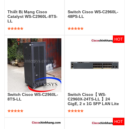
Thiết Bị Mạng Cisco
Switch Cisco WS-C2960L-
Catalyst WS-C2960L-8TS-
48PS-LL
LL
Được xếp
Được xếp
hạng
5.00
5
hạng
5.00
5
sao
sao
Switch Cisco WS-C2960L-
Switch Cisco【 WS-
8TS-LL
C2960X-24TS-LL 】24
GigE, 2 x 1G SFP LAN Lite
Được xếp
Được xếp
hạng
5.00
5
hạng
5.00
5
sao
sao