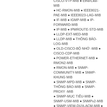
CISCO-VTP-MIB ● EtherLike-
MIB
● HC-RMON-MIB ● IEEE8021-
PAE-MIB ● IEEE8023-LAG-MIB
● IF-MIB ● IGMP-MIB ● IP-
FORWARD-MIB
● IP-MIB ● IPMROUTE-STD-MIB
● LLDP-EXT-MED-MIB
● LLDP-MIB ● THÔNG BÁO-
LOG-MIB
● OLD-CISCO-BỘ NHỚ -MIB ●
CISCO-CDP-MIB
● POWER-ETHERNET-MIB ●
RMON2-MIB
● RMON-MIB ● SNMP-
COMMUNITY-MIB ● SNMP-
KHUNG MIB
● SNMP-MPD-MIB ● SNMP-
THÔNG BÁO-MIB ● SNMP-
PROXY -MIB
● SNMP-MỤC TIÊU-MIB ●
SNMP-USM-MIB ● SNMPv2-MIB
● SNMP-VIEW-DỰA-ACM-MIB ●