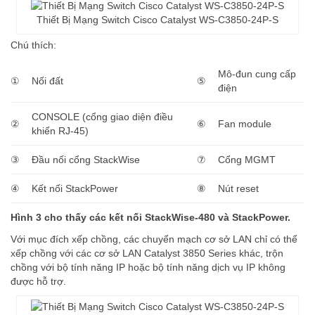
Thiết Bị Mạng Switch Cisco Catalyst WS-C3850-24P-S
Chú thích:
Mô-đun cung cấp
①
Nối đất
⑤
điện
CONSOLE (cổng giao diện điều
②
⑥
Fan module
khiển RJ-45)
③
Đầu nối cổng StackWise
⑦
Cổng MGMT
④
Kết nối StackPower
⑧
Nút reset
Hình 3 cho thấy các kết nối StackWise-480 và StackPower.
Với mục đích xếp chồng, các chuyển mạch cơ sở LAN chỉ có thể
xếp chồng với các cơ sở LAN Catalyst 3850 Series khác, trộn
chồng với bộ tính năng IP hoặc bộ tính năng dịch vụ IP không
được hỗ trợ.