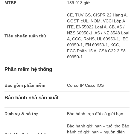
MTBF
139.913 giờ
CE, TUV GS, CISPR 22 Hạng A,
GOST, cUL, NOM, VCCI Lớp A
ITE, EN55022 Loại A, CB, AS /
NZS 60950-1, AS / NZ 3548 Loại
Tiêu chuẩn tuân thủ
A, CCC, RoHS, UL 60950-1, IEC
60950-1, EN 60950-1, KCC,
FCC Phần 15 A, CSA C22.2 Số
60950-1
Phần mềm hệ thống
Bao gồm phần mềm
Cơ sở IP Cisco IOS
Bảo hành nhà sản xuất
Dịch vụ & hỗ trợ
Bảo hành trọn đời có giới hạn
Bảo hành giới hạn – tuổi thọ Bảo
hành có giới hạn – nguồn điện