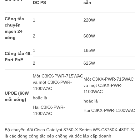
sẵn
DC PS
Công tắc
1
220W
chuyển
mạch 24
2
660W
cổng
1
185W
Công tắc 48-
Port PoE
2
625W
Một C3KX-PWR-715WAC
Một C3KX-PWR-715WAC
và một C3KX-PWR-
và một C3KX-PWR-
1100WAC
1100WAC
UPOE (60W
hoặc là
mỗi cổng)
hoặc là
Hai C3KX-PWR-
Hai C3KX-PWR-1100WAC
1100WAC
Bộ chuyển đổi Cisco Catalyst 3750-X Series WS-C3750X-48PF-S
là các dòng công tắc xếp chồng và độc lập cấp doanh