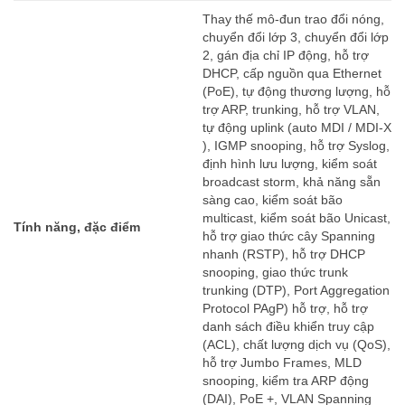
Thay thế mô-đun trao đổi nóng,
chuyển đổi lớp 3, chuyển đổi lớp
2, gán địa chỉ IP động, hỗ trợ
DHCP, cấp nguồn qua Ethernet
(PoE), tự động thương lượng, hỗ
trợ ARP, trunking, hỗ trợ VLAN,
tự động uplink (auto MDI / MDI-X
), IGMP snooping, hỗ trợ Syslog,
định hình lưu lượng, kiểm soát
broadcast storm, khả năng sẵn
sàng cao, kiểm soát bão
multicast, kiểm soát bão Unicast,
Tính năng, đặc điểm
hỗ trợ giao thức cây Spanning
nhanh (RSTP), hỗ trợ DHCP
snooping, giao thức trunk
trunking (DTP), Port Aggregation
Protocol PAgP) hỗ trợ, hỗ trợ
danh sách điều khiển truy cập
(ACL), chất lượng dịch vụ (QoS),
hỗ trợ Jumbo Frames, MLD
snooping, kiểm tra ARP động
(DAI), PoE +, VLAN Spanning