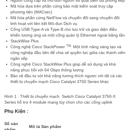
Nguồn cung cấp và mô-đun nguồn và quạt điện dự phòng kép
Mã hóa dựa trên phần cứng bảo mật kiểm soát truy cập
phương tiện (MACsec)
Mã hóa phần cứng NetFlow và chuyển đổi sang chuyển đổi
linh hoạt với liên kết Mô-đun Dịch vụ
Cổng USB Type-A và Type-B cho lưu trữ và giao diện điều
khiển tương ứng và một cổng quản lý Ethernet ngoài băng tần
StackWise Plus
TM
Công nghệ Cisco StackPower
: Một tính năng sáng tạo và
công nghiệp đầu tiên để chia sẻ quyền lực giữa các thành viên
ngăn xếp
Công nghệ Cisco StackWise Plus giúp dễ sử dụng và khả
năng phục hồi với 64 Gbps thông lượng
Bảo vệ đầu tư với khả năng tương thích ngược với tất cả các
thiết bị chuyển mạch Cisco Catalyst 3750 Series khác
Hình 1 : Thiết bị chuyển mạch Switch Cisco Catalyst 3750-X
Series hỗ trợ 4 module mạng tùy chọn cho các cổng uplink
Phụ Kiện :
Số sản
Mô tả Sản phẩm
phẩm