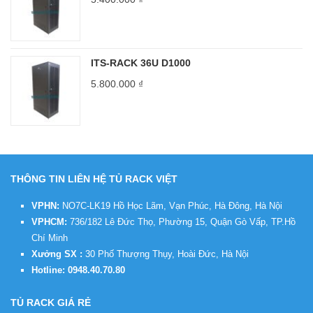
ITS-RACK 36U D1000
5.800.000
₫
THÔNG TIN LIÊN HỆ TỦ RACK VIỆT
VPHN:
NO7C-LK19 Hồ Học Lãm, Vạn Phúc, Hà Đông, Hà Nội
VPHCM:
736/182 Lê Đức Thọ, Phường 15, Quận Gò Vấp, TP.Hồ
Chí Minh
Xưởng SX :
30 Phố Thượng Thụy, Hoài Đức, Hà Nội
Hotline:
0948.40.70.80
TỦ RACK GIÁ RẺ