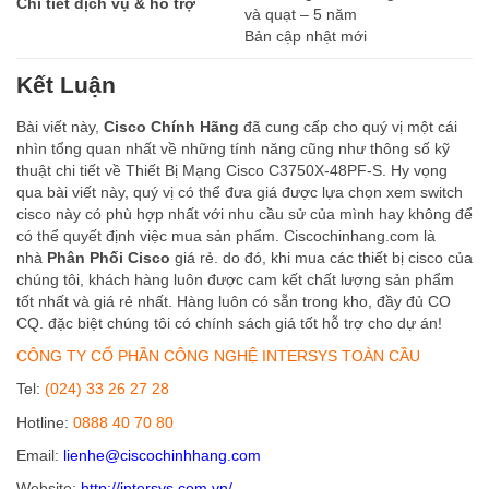
Chi tiết dịch vụ & hỗ trợ
và quạt – 5 năm
Bản cập nhật mới
Kết Luận
Bài viết này,
Cisco Chính Hãng
đã cung cấp cho quý vị một cái
nhìn tổng quan nhất về những tính năng cũng như thông số kỹ
thuật chi tiết về Thiết Bị Mạng Cisco C3750X-48PF-S. Hy vọng
qua bài viết này, quý vị có thể đưa giá được lựa chọn xem switch
cisco này có phù hợp nhất với nhu cầu sử của mình hay không để
có thể quyết định việc mua sản phẩm. Ciscochinhang.com là
nhà
Phân Phối Cisco
giá rẻ. do đó, khi mua các thiết bị cisco của
chúng tôi, khách hàng luôn được cam kết chất lượng sản phẩm
tốt nhất và giá rẻ nhất. Hàng luôn có sẵn trong kho, đầy đủ CO
CQ. đặc biệt chúng tôi có chính sách giá tốt hỗ trợ cho dự án!
CÔNG TY CỔ PHẦN CÔNG NGHỆ INTERSYS TOÀN CẦU
Tel:
(024) 33 26 27 28
Hotline:
0888 40 70 80
Email:
lienhe@ciscochinhhang.com
Website:
http://intersys.com.vn/