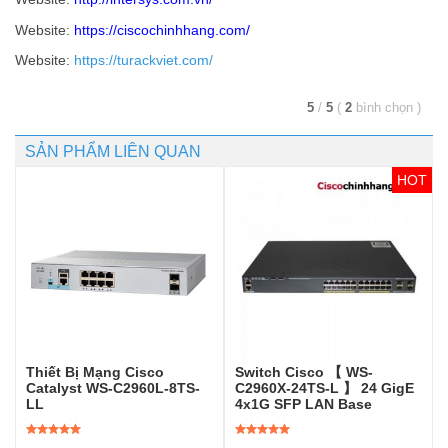
Website:
https://ciscochinhhang.com/
Website:
https://turackviet.com/
5
/
5
(
2
bình chọn
)
SẢN PHẨM LIÊN QUAN
Thiết Bị Mạng Cisco
Switch Cisco 【 WS-
Catalyst WS-C2960L-8TS-
C2960X-24TS-L 】 24 GigE
LL
4x1G SFP LAN Base