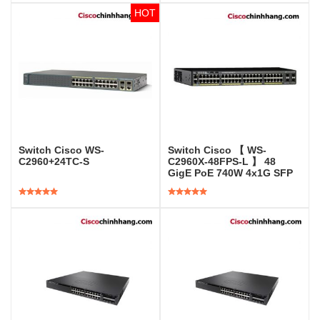
Được xếp
Được xếp
hạng
5.00
5
hạng
5.00
5
sao
sao
Switch Cisco WS-
Switch Cisco 【 WS-
C2960+24TC-S
C2960X-48FPS-L 】 48
GigE PoE 740W 4x1G SFP
Được xếp
Được xếp
hạng
5.00
5
hạng
5.00
5
sao
sao