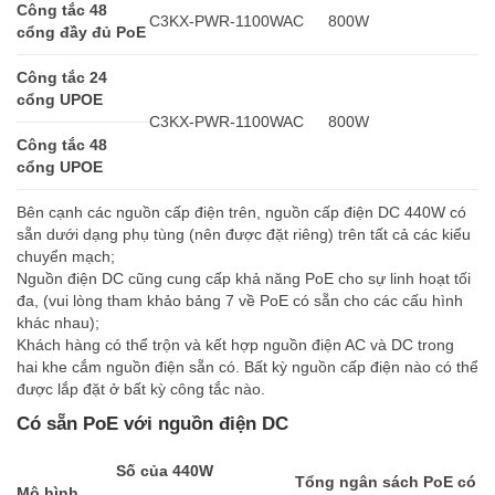
Công tắc 48
C3KX-PWR-1100WAC
800W
cổng đầy đủ PoE
Công tắc 24
cổng UPOE
C3KX-PWR-1100WAC
800W
Công tắc 48
cổng UPOE
Bên cạnh các nguồn cấp điện trên, nguồn cấp điện DC 440W có
sẵn dưới dạng phụ tùng (nên được đặt riêng) trên tất cả các kiểu
chuyển mạch;
Nguồn điện DC cũng cung cấp khả năng PoE cho sự linh hoạt tối
đa, (vui lòng tham khảo bảng 7 về PoE có sẵn cho các cấu hình
khác nhau);
Khách hàng có thể trộn và kết hợp nguồn điện AC và DC trong
hai khe cắm nguồn điện sẵn có. Bất kỳ nguồn cấp điện nào có thể
được lắp đặt ở bất kỳ công tắc nào.
Có sẵn PoE với nguồn điện DC
Số của 440W
Tổng ngân sách PoE có
Mô hình