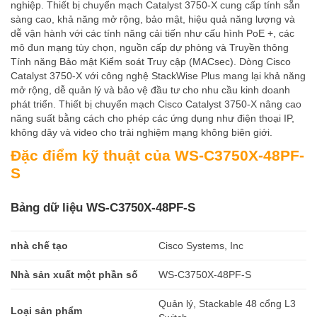
nghiệp. Thiết bị chuyển mạch Catalyst 3750-X cung cấp tính sẵn
sàng cao, khả năng mở rộng, bảo mật, hiệu quả năng lượng và
dễ vận hành với các tính năng cải tiến như cấu hình PoE +, các
mô đun mạng tùy chọn, nguồn cấp dự phòng và Truyền thông
Tính năng Bảo mật Kiểm soát Truy cập (MACsec). Dòng Cisco
Catalyst 3750-X với công nghệ StackWise Plus mang lại khả năng
mở rộng, dễ quản lý và bảo vệ đầu tư cho nhu cầu kinh doanh
phát triển. Thiết bị chuyển mạch Cisco Catalyst 3750-X nâng cao
năng suất bằng cách cho phép các ứng dụng như điện thoại IP,
không dây và video cho trải nghiệm mạng không biên giới.
Đặc điểm kỹ thuật của WS-C3750X-48PF-
S
Bảng dữ liệu WS-C3750X-48PF-S
nhà chế tạo
Cisco Systems, Inc
Nhà sản xuất một phần số
WS-C3750X-48PF-S
Quản lý, Stackable 48 cổng L3
Loại sản phẩm