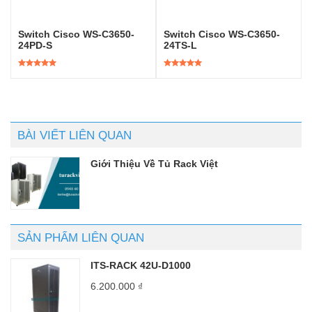
Switch Cisco WS-C3650-
Switch Cisco WS-C3650-
24PD-S
24TS-L
Được xếp
Được xếp
hạng
5.00
5
hạng
5.00
5
sao
sao
BÀI VIẾT LIÊN QUAN
Giới Thiệu Về Tủ Rack Việt
SẢN PHẨM LIÊN QUAN
ITS-RACK 42U-D1000
6.200.000
₫