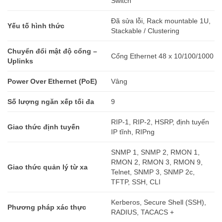
Switch
Đã sửa lỗi, Rack mountable 1U,
Yếu tố hình thức
Stackable / Clustering
Chuyển đổi mật độ cổng –
Cổng Ethernet 48 x 10/100/1000
Uplinks
Power Over Ethernet (PoE)
Vâng
Số lượng ngăn xếp tối đa
9
RIP-1, RIP-2, HSRP, định tuyến
Giao thức định tuyến
IP tĩnh, RIPng
SNMP 1, SNMP 2, RMON 1,
RMON 2, RMON 3, RMON 9,
Giao thức quản lý từ xa
Telnet, SNMP 3, SNMP 2c,
TFTP, SSH, CLI
Kerberos, Secure Shell (SSH),
Phương pháp xác thực
RADIUS, TACACS +