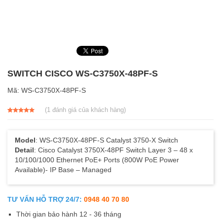
SWITCH CISCO WS-C3750X-48PF-S
Mã:
WS-C3750X-48PF-S
(
1
đánh giá của khách hàng)
5.00
1
trên 5
dựa trên
đánh giá
Model
: WS-C3750X-48PF-S Catalyst 3750-X Switch
Detail
: Cisco Catalyst 3750X-48PF Switch Layer 3 – 48 x
10/100/1000 Ethernet PoE+ Ports (800W PoE Power
Available)- IP Base – Managed
TƯ VẤN HỖ TRỢ 24/7:
0948 40 70 80
Thời gian bảo hành 12 - 36 tháng