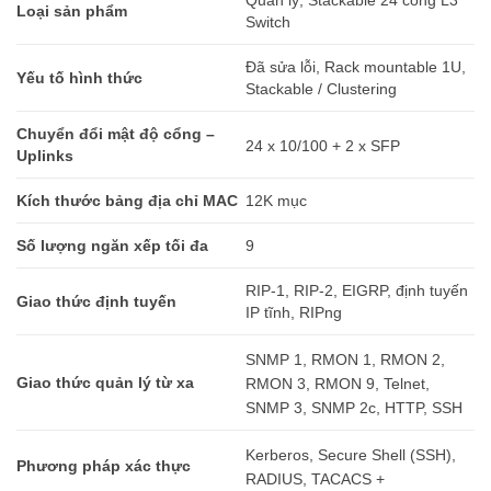
Quản lý, Stackable 24 cổng L3
Loại sản phẩm
Switch
Đã sửa lỗi, Rack mountable 1U,
Yếu tố hình thức
Stackable / Clustering
Chuyển đổi mật độ cổng –
24 x 10/100 + 2 x SFP
Uplinks
Kích thước bảng địa chỉ MAC
12K mục
Số lượng ngăn xếp tối đa
9
RIP-1, RIP-2, EIGRP, định tuyến
Giao thức định tuyến
IP tĩnh, RIPng
SNMP 1, RMON 1, RMON 2,
Giao thức quản lý từ xa
RMON 3, RMON 9, Telnet,
SNMP 3, SNMP 2c, HTTP, SSH
Kerberos, Secure Shell (SSH),
Phương pháp xác thực
RADIUS, TACACS +