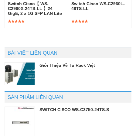
Switch Cisco【 WS-
Switch Cisco WS-C2960L-
C2960X-24TS-LL 】24
48TS-LL
GigE, 2 x 1G SFP LAN Lite
Được xếp
Được xếp
hạng
5.00
5
hạng
5.00
5
sao
sao
BÀI VIẾT LIÊN QUAN
Giới Thiệu Về Tủ Rack Việt
SẢN PHẨM LIÊN QUAN
SWITCH CISCO WS-C3750-24TS-S