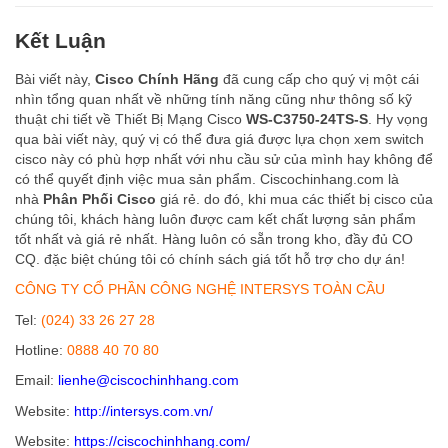
Kết Luận
Bài viết này,
Cisco Chính Hãng
đã cung cấp cho quý vị một cái
nhìn tổng quan nhất về những tính năng cũng như thông số kỹ
thuật chi tiết về Thiết Bị Mạng Cisco
WS-C3750-24TS-S
. Hy vọng
qua bài viết này, quý vị có thể đưa giá được lựa chọn xem switch
cisco này có phù hợp nhất với nhu cầu sử của mình hay không để
có thể quyết định việc mua sản phẩm. Ciscochinhang.com là
nhà
Phân Phối Cisco
giá rẻ. do đó, khi mua các thiết bị cisco của
chúng tôi, khách hàng luôn được cam kết chất lượng sản phẩm
tốt nhất và giá rẻ nhất. Hàng luôn có sẵn trong kho, đầy đủ CO
CQ. đặc biệt chúng tôi có chính sách giá tốt hỗ trợ cho dự án!
CÔNG TY CỔ PHẦN CÔNG NGHỆ INTERSYS TOÀN CẦU
Tel:
(024) 33 26 27 28
Hotline:
0888 40 70 80
Email:
lienhe@ciscochinhhang.com
Website:
http://intersys.com.vn/
Website:
https://ciscochinhhang.com/