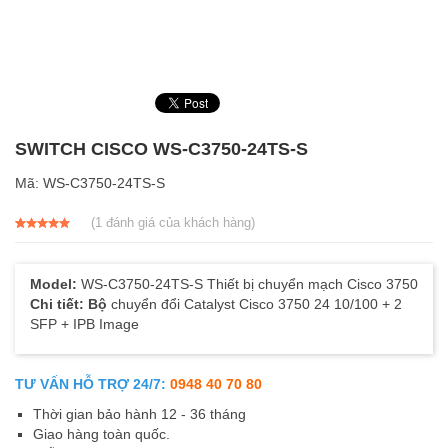
SWITCH CISCO WS-C3750-24TS-S
Mã:
WS-C3750-24TS-S
(
1
đánh giá của khách hàng)
5.00
1
trên 5
dựa trên
đánh giá
Model:
WS-C3750-24TS-S Thiết bị chuyển mạch Cisco 3750
Chi tiết: Bộ
chuyển đổi Catalyst Cisco 3750 24 10/100 + 2
SFP + IPB Image
TƯ VẤN HỖ TRỢ 24/7:
0948 40 70 80
Thời gian bảo hành 12 - 36 tháng
Giao hàng toàn quốc.