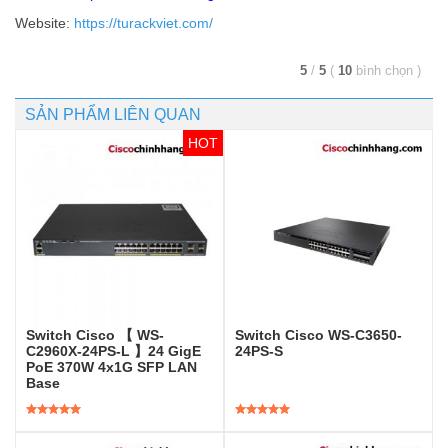
Website:
https://turackviet.com/
5
/
5
(
10
bình chọn
)
SẢN PHẨM LIÊN QUAN
Switch Cisco 【 WS-
Switch Cisco WS-C3650-
C2960X-24PS-L 】24 GigE
24PS-S
PoE 370W 4x1G SFP LAN
Base
Được xếp
Được xếp
hạng
5.00
5
hạng
5.00
5