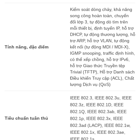
Kiểm soát dòng chảy, khả năng
song công hoàn toàn, chuyển
đổi lớp 3, tự động dò tìm trên
mỗi thiết bị, định tuyến IP, hỗ trợ
DHCP, tự động thương lượng, hỗ
trợ ARP, hỗ trợ VLAN, tự động
Tính năng, đặc điểm
kết nối (tự động MDI / MDI-X),
IGMP snooping, traffic định hình,
có thể xếp chồng, hỗ trợ IPv6,
hỗ trợ Giao thức Truyền tệp
Trivial (TFTP), Hỗ trợ Danh sách
Điều khiển Truy cập (ACL), Chất
lượng Dịch vụ (QoS)
IEEE 802.3, IEEE 802.3u, IEEE
802.3z, IEEE 802.1D, IEEE
802.1Q, IEEE 802.3ab, IEEE
Tiêu chuẩn tuân thủ
802.1p, IEEE 802.3x, IEEE
802.3ad (LACP), IEEE 802.1w,
IEEE 802.1x, IEEE 802.3ae,
IEEE 802.1s