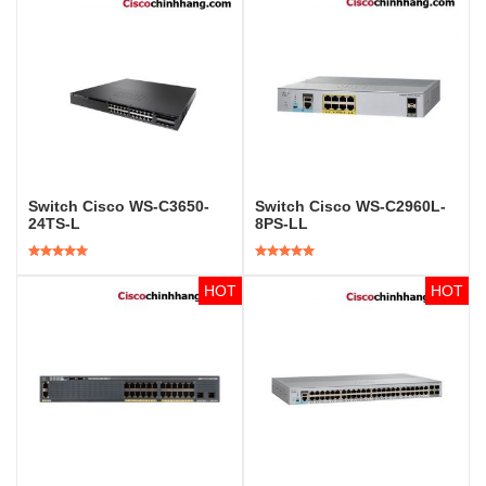
sao
sao
Switch Cisco WS-C3650-
Switch Cisco WS-C2960L-
24TS-L
8PS-LL
Được xếp
Được xếp
hạng
5.00
5
hạng
5.00
5
sao
sao