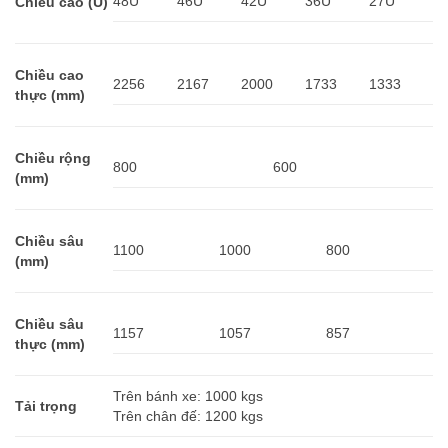
48U
46U
42U
36U
27U
Chiều cao (U)
Chiều cao
2256
2167
2000
1733
1333
thực (mm)
Chiều rộng
800
600
(mm)
Chiều sâu
1100
1000
800
(mm)
Chiều sâu
1157
1057
857
thực (mm)
Trên bánh xe: 1000 kgs
Tải trọng
Trên chân đế: 1200 kgs