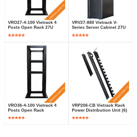
VRO27-4-100 Vietrack 4
VRV27-880 Vietrack V-
Posts Open Rack 27U
Series Server Cabinet 27U
Được xếp
Được xếp
hạng
5.00
5
hạng
5.00
5
sao
sao
VRO36-4-100 Vietrack 4
VRP206-CB Vietrack Rack
Posts Open Rack
Power Distribution Unit (6)
Được xếp
Được xếp
hạng
5.00
5
hạng
5.00
5
sao
sao