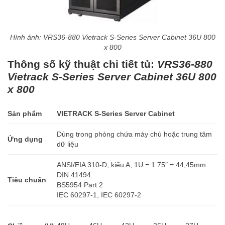
Hình ảnh: VRS36-880 Vietrack S-Series Server Cabinet 36U 800
x 800
Thông số kỹ thuật chi tiết tủ:
VRS36-880
Vietrack S-Series Server Cabinet 36U 800
x 800
Sản phẩm
VIETRACK S-Series Server Cabinet
Dùng trong phòng chứa máy chủ hoặc trung tâm
Ứng dụng
dữ liệu
ANSI/EIA 310-D, kiểu A, 1U = 1.75″ = 44,45mm
DIN 41494
Tiêu chuẩn
BS5954 Part 2
IEC 60297-1, IEC 60297-2