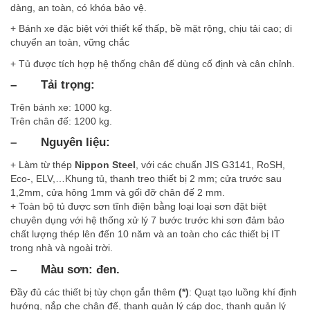
dàng, an toàn, có khóa bảo vệ.
+ Bánh xe đặc biệt với thiết kế thấp, bề mặt rộng, chịu tải cao; di
chuyển an toàn, vững chắc
+ Tủ được tích hợp hệ thống chân đế dùng cố định và cân chỉnh.
–
Tải trọng:
Trên bánh xe: 1000 kg.
Trên chân đế: 1200 kg.
–
Nguyên liệu:
+ Làm từ thép
Nippon Steel
, với các chuẩn JIS G3141, RoSH,
Eco-, ELV,…Khung tủ, thanh treo thiết bị 2 mm; cửa trước sau
1,2mm, cửa hông 1mm và gối đỡ chân đế 2 mm.
+ Toàn bộ tủ được sơn tĩnh điện bằng loại loại sơn đặt biệt
chuyên dụng với hệ thống xử lý 7 bước trước khi sơn đảm bảo
chất lượng thép lên đến 10 năm và an toàn cho các thiết bị IT
trong nhà và ngoài trời.
–
Màu sơn: đen.
Đầy đủ các thiết bị tùy chọn gắn thêm
(*)
: Quạt tạo luồng khí định
hướng, nắp che chân đế, thanh quản lý cáp dọc, thanh quản lý