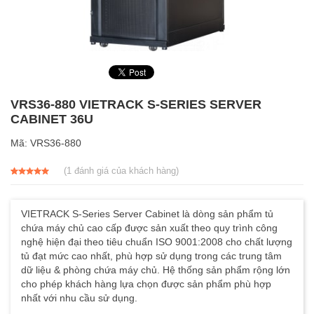
VRS36-880 VIETRACK S-SERIES SERVER
CABINET 36U
Mã:
VRS36-880
(
1
đánh giá của khách hàng)
5.00
1
trên 5
dựa trên
đánh giá
VIETRACK S-Series Server Cabinet là dòng sản phẩm tủ
chứa máy chủ cao cấp được sản xuất theo quy trình công
nghệ hiện đại theo tiêu chuẩn ISO 9001:2008 cho chất lượng
tủ đạt mức cao nhất, phù hợp sử dụng trong các trung tâm
dữ liệu & phòng chứa máy chủ. Hệ thống sản phẩm rộng lớn
cho phép khách hàng lựa chọn được sản phẩm phù hợp
nhất với nhu cầu sử dụng.