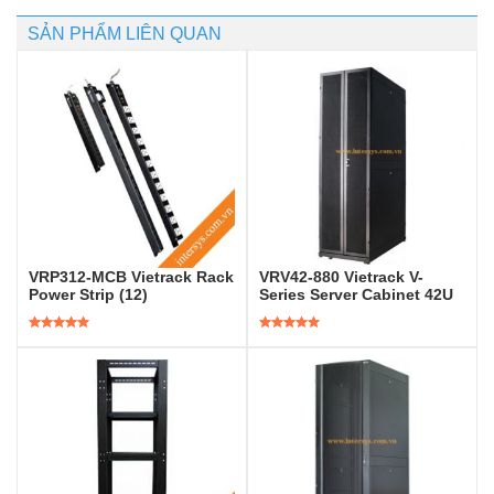
SẢN PHẨM LIÊN QUAN
VRP312-MCB Vietrack Rack
VRV42-880 Vietrack V-
Power Strip (12)
Series Server Cabinet 42U
Được xếp
Được xếp
hạng
5.00
5
hạng
5.00
5
sao
sao