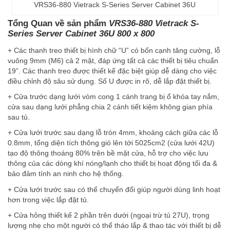
VRS36-880 Vietrack S-Series Server Cabinet 36U
Tổng Quan về sản phẩm
VRS36-880 Vietrack S-
Series Server Cabinet 36U 800 x 800
+ Các thanh treo thiết bị hình chữ “U” có bốn cạnh tăng cường, lỗ
vuông 9mm (M6) cả 2 mặt, đáp ứng tất cả các thiết bị tiêu chuẩn
19”. Các thanh treo được thiết kế đặc biệt giúp dễ dàng cho việc
điều chỉnh độ sâu sử dụng. Số U được in rõ, dễ lắp đặt thiết bị.
+ Cửa trước dạng lưới vòm cong 1 cánh trang bị ổ khóa tay nắm,
cửa sau dạng lưới phẳng chia 2 cánh tiết kiệm không gian phía
sau tủ.
+ Cửa lưới trước sau dạng lỗ tròn 4mm, khoảng cách giữa các lỗ
0.8mm, tổng diện tích thông gió lên tới 5025cm2 (cửa lưới 42U)
tạo độ thông thoáng 80% trên bề mặt cửa, hỗ trợ cho việc lưu
thông của các dòng khí nóng/lạnh cho thiết bị hoạt động tối đa &
bảo đảm tính an ninh cho hệ thống.
+ Cửa lưới trước sau có thể chuyển đổi giúp người dùng linh hoạt
hơn trong việc lắp đặt tủ.
+ Cửa hông thiết kế 2 phần trên dưới (ngoại trừ tủ 27U), trọng
lượng nhẹ cho một người có thể tháo lắp & thao tác với thiết bị dễ