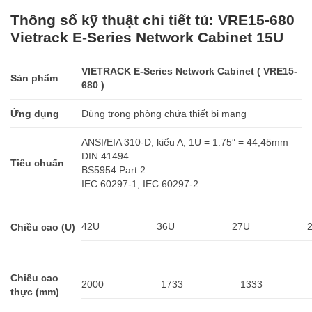
Thông số kỹ thuật chi tiết tủ: VRE15-680
Vietrack E-Series Network Cabinet 15U
VIETRACK E-Series Network Cabinet ( VRE15-
Sản phẩm
680 )
Ứng dụng
Dùng trong phòng chứa thiết bị mạng
ANSI/EIA 310-D, kiểu A, 1U = 1.75″ = 44,45mm
DIN 41494
Tiêu chuẩn
BS5954 Part 2
IEC 60297-1, IEC 60297-2
42U
36U
27U
Chiều cao (U)
Chiều cao
2000
1733
1333
thực (mm)