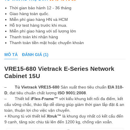
Thời gian bảo hành 12 - 36 tháng
Giao hàng toàn quốc.
Miễn phí giao hàng HN và HCM
Hỗ trợ test hàng trước khi mua.
Miễn phí giao hàng với số lượng lớn
Thanh toán khi nhận hàng
Thanh toán tiền mặt hoặc chuyển khoản
MÔ TẢ
ĐÁNH GIÁ (1)
VRE15-680 Vietrack E-Series Network
Cabinet 15U
–
Tủ Vietrack VRE15-680
Sản xuất theo tiêu chuẩn
EIA 310-
D
, đạt tiêu chuẩn chất lượng
ISO 9001:2008
.
– Thiết kế
iFlex-Frame™
với kiểu khung kết nối đa điểm, kết
cấu vững chắc, tháo lắp dễ dàng giúp giảm thời gian lắp đặt & an
toàn, thuận lợi cho việc vận chuyển.
+ Khung tủ với thiết kế
Xtruk™
là khung duy nhất có kết cấu đến
9 cạnh, tăng sức chịu tải lên đến 1200 kg, chống vặn xoắn.