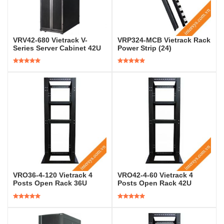
VRV42-680 Vietrack V-
VRP324-MCB Vietrack Rack
Series Server Cabinet 42U
Power Strip (24)
Được xếp
Được xếp
hạng
5.00
5
hạng
5.00
5
sao
sao
VRO36-4-120 Vietrack 4
VRO42-4-60 Vietrack 4
Posts Open Rack 36U
Posts Open Rack 42U
Được xếp
Được xếp
hạng
5.00
5
hạng
5.00
5
sao
sao