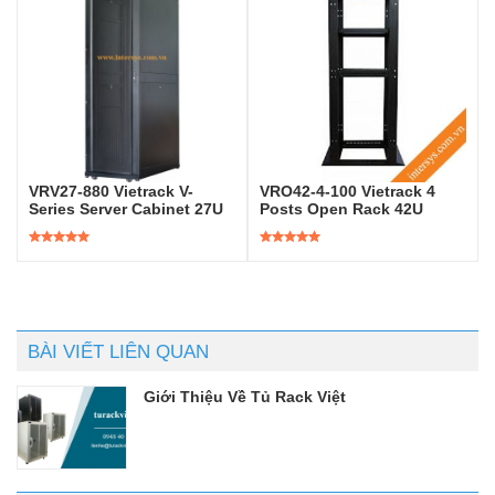
VRV27-880 Vietrack V-
VRO42-4-100 Vietrack 4
Series Server Cabinet 27U
Posts Open Rack 42U
Được xếp
Được xếp
hạng
5.00
5
hạng
5.00
5
sao
sao
BÀI VIẾT LIÊN QUAN
Giới Thiệu Về Tủ Rack Việt