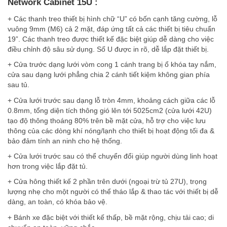
Network Cabinet 15U :
+ Các thanh treo thiết bị hình chữ “U” có bốn cạnh tăng cường, lỗ
vuông 9mm (M6) cả 2 mặt, đáp ứng tất cả các thiết bị tiêu chuẩn
19”. Các thanh treo được thiết kế đặc biệt giúp dễ dàng cho việc
điều chỉnh độ sâu sử dụng. Số U được in rõ, dễ lắp đặt thiết bị.
+ Cửa trước dạng lưới vòm cong 1 cánh trang bị ổ khóa tay nắm,
cửa sau dạng lưới phẳng chia 2 cánh tiết kiệm không gian phía
sau tủ.
+ Cửa lưới trước sau dạng lỗ tròn 4mm, khoảng cách giữa các lỗ
0.8mm, tổng diện tích thông gió lên tới 5025cm2 (cửa lưới 42U)
tạo độ thông thoáng 80% trên bề mặt cửa, hỗ trợ cho việc lưu
thông của các dòng khí nóng/lạnh cho thiết bị hoạt động tối đa &
bảo đảm tính an ninh cho hệ thống.
+ Cửa lưới trước sau có thể chuyển đổi giúp người dùng linh hoạt
hơn trong việc lắp đặt tủ.
+ Cửa hông thiết kế 2 phần trên dưới (ngoại trừ tủ 27U), trọng
lượng nhẹ cho một người có thể tháo lắp & thao tác với thiết bị dễ
dàng, an toàn, có khóa bảo vệ.
+ Bánh xe đặc biệt với thiết kế thấp, bề mặt rộng, chịu tải cao; di