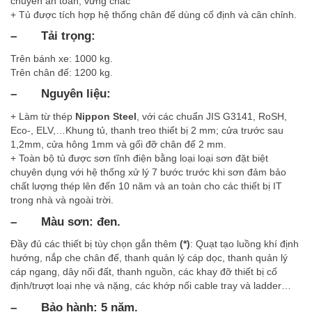
chuyển an toàn, vững chắc
+ Tủ được tích hợp hệ thống chân đế dùng cố định và cân chỉnh.
–
Tải trọng:
Trên bánh xe: 1000 kg.
Trên chân đế: 1200 kg.
–
Nguyên liệu:
+ Làm từ thép
Nippon Steel
, với các chuẩn JIS G3141, RoSH,
Eco-, ELV,…Khung tủ, thanh treo thiết bị 2 mm; cửa trước sau
1,2mm, cửa hông 1mm và gối đỡ chân đế 2 mm.
+ Toàn bộ tủ được sơn tĩnh điện bằng loại loại sơn đặt biệt
chuyên dụng với hệ thống xử lý 7 bước trước khi sơn đảm bảo
chất lượng thép lên đến 10 năm và an toàn cho các thiết bị IT
trong nhà và ngoài trời.
–
Màu sơn: đen.
Đầy đủ các thiết bị tùy chọn gắn thêm
(*)
: Quạt tạo luồng khí định
hướng, nắp che chân đế, thanh quản lý cáp dọc, thanh quản lý
cáp ngang, dây nối đất, thanh nguồn, các khay đỡ thiết bị cố
định/trượt loại nhẹ và nặng, các khớp nối cable tray và ladder…
– Bảo hành: 5 năm.