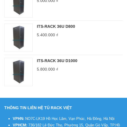
5.000.000
₫
ITS-RACK 36U D800
5.400.000
₫
ITS-RACK 36U D1000
5.800.000
₫
THÔNG TIN LIÊN HỆ TỦ RACK VIỆT
VPHN:
NO7C-LK19 Hồ Học Lãm, Vạn Phúc, Hà Đông, Hà Nội
VPHCM:
736/182 Lê Đức Thọ, Phường 15, Quận Gò Vấp, TP.Hồ