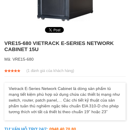
VRE15-680 VIETRACK E-SERIES NETWORK
CABINET 15U
Mã:
VRE15-680
(
1
đánh giá của khách hàng)
5.00
1
trên 5
dựa trên
đánh giá
Vietrack E-Series Network Cabinet là dòng sản phẩm tủ
mạng tiết kiệm phù hợp sử dụng chứa các thiết bị mạng như
switch, router, patch panel,… Các chi tiết kỹ thuật của sản
phẩm tuân thủ nghiêm ngặc tiêu chuẩn EIA 310-D cho phép
tương thích với tất cả thiết bị theo chuẩn 19” hoặc 23”
TƯ VẤN HỖ TRỢ 24/7:
0948 40 70 80