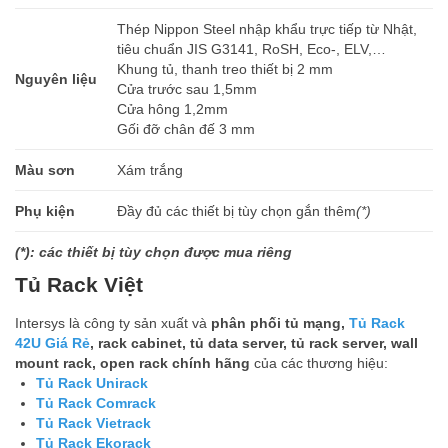
Thép Nippon Steel nhập khẩu trực tiếp từ Nhật,
tiêu chuẩn JIS G3141, RoSH, Eco-, ELV,…
Khung tủ, thanh treo thiết bị 2 mm
Nguyên liệu
Cửa trước sau 1,5mm
Cửa hông 1,2mm
Gối đỡ chân đế 3 mm
Màu sơn
Xám trắng
Phụ kiện
Đầy đủ các thiết bị tùy chọn gắn thêm
(*)
(*): các thiết bị tùy chọn được mua riêng
Tủ Rack Việt
Intersys là công ty sản xuất và
phân phối tủ mạng,
Tủ Rack
42U Giá Rẻ
, rack cabinet, tủ data server, tủ rack server, wall
mount rack, open rack chính hãng
của các thương hiệu:
Tủ Rack Unirack
Tủ Rack Comrack
Tủ Rack Vietrack
Tủ Rack Ekorack