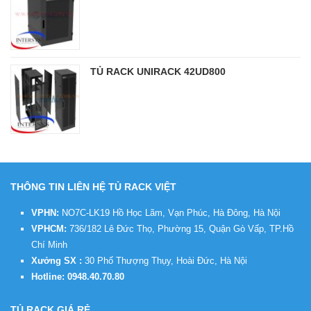
TỦ RACK UNIRACK 42UD800
THÔNG TIN LIÊN HỆ TỦ RACK VIỆT
VPHN:
NO7C-LK19 Hồ Học Lãm, Vạn Phúc, Hà Đông, Hà Nội
VPHCM:
736/182 Lê Đức Thọ, Phường 15, Quận Gò Vấp, TP.Hồ
Chí Minh
Xưởng SX :
30 Phố Thượng Thụy, Hoài Đức, Hà Nội
Hotline:
0948.40.70.80
TỦ RACK GIÁ RẺ