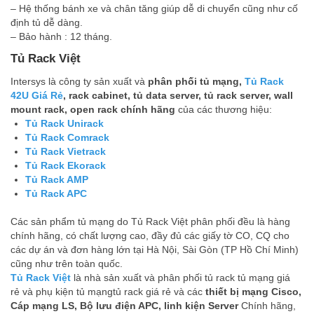
– Hệ thống bánh xe và chân tăng giúp dễ di chuyển cũng như cố
định tủ dễ dàng.
– Bảo hành : 12 tháng.
Tủ Rack Việt
Intersys là công ty sản xuất và
phân phối tủ mạng,
Tủ Rack
42U Giá Rẻ
, rack cabinet, tủ data server, tủ rack server, wall
mount rack, open rack chính hãng
của các thương hiệu:
Tủ Rack Unirack
Tủ Rack Comrack
Tủ Rack Vietrack
Tủ Rack Ekorack
Tủ Rack AMP
Tủ Rack APC
Các sản phẩm tủ mạng do Tủ Rack Việt phân phối đều là hàng
chính hãng, có chất lượng cao, đầy đủ các giấy tờ CO, CQ cho
các dự án và đơn hàng lớn tại Hà Nội, Sài Gòn (TP Hồ Chí Minh)
cũng như trên toàn quốc.
Tủ Rack Việt
là nhà sản xuất và phân phối tủ rack tủ mạng giá
rẻ và phụ kiện tủ mạngtủ rack giá rẻ và các
thiết bị mạng Cisco,
Cáp mạng LS, Bộ lưu điện APC, linh kiện Server
Chính hãng,