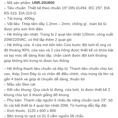
– Mã sản phẩm:
UNR-20U800
– Tiêu chuẩn: Thiết kế theo chuẩn 19″ DIN 41494, IEC 297, EIA
RS-310, EIA-310-D
– Tải trọng: 400kg
– Vật liệu: Thép tấm dầy 1,2mm – 2mm, chống gỉ , toàn bộ tủ
được phủ sơn tĩnh điện
– Hệ thống tản nhiệt: Trang bị 2 quạt tản nhiệt 120mm, công xuất
20W/220VAC, có thể lắp thêm 2 quạt gió
– Hệ thống cửa: 4 cửa mở bốn bên Cửa trước đột lưới tổ ong có
độ thoáng 90%, cửa sau và 2 cửa hông được thiết kế có khóa bật
và tay móc dễ dàng tháo lắp, chân cánh được đột lưới thoáng
giúp không khí trong tủ được lưu thông
– Hệ thống thanh tiêu chuẩn và đáy tủ: Thanh tiêu chuẩn chịu lực
cao, thép 2mm Đáy tủ có chân đế điều chỉnh, chịu trọng tải lớn và
gắn 4 bánh xe giúp di chuyển dễ dàng, thuận lợi.
– Mầu sắc Đen cát
– Kết cấu khung: Quy cách tủ đứng, cửa lưới, tủ được thiết kế 2
khung chịu lực 6 thanh giằng đỡ khung
– Phụ kiện: Thanh cấp nguồn 6 chấu đa năng chuẩn rack 19″, bộ
ốc cài bắt thiết bị 4 quạt tản nhiệt 20W, Tờ hướng dẫn lắp đặt
– Kích thước: 1120 x 600 x 800
– Bên trong tủ rack có 01 ổ cắm nguồn 06 chấu