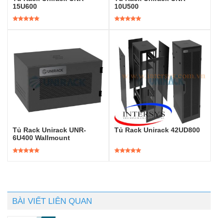
15U600
10U500
Được xếp
Được xếp
hạng
5.00
5
hạng
5.00
5
sao
sao
Tủ Rack Unirack UNR-
Tủ Rack Unirack 42UD800
6U400 Wallmount
Được xếp
Được xếp
hạng
5.00
5
hạng
5.00
5
sao
sao
BÀI VIẾT LIÊN QUAN