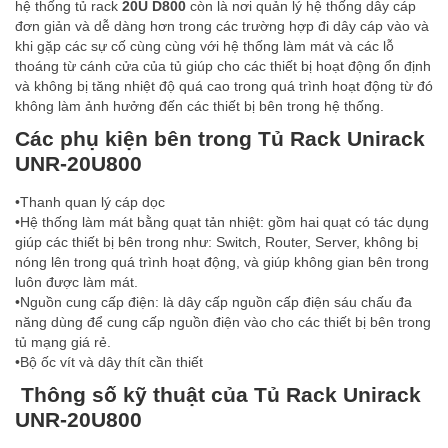
hệ thống tủ rack
20U D800
còn là nơi quản lý hệ thống dây cáp
đơn giản và dễ dàng hơn trong các trường hợp đi dây cáp vào và
khi gặp các sự cố cùng cùng với hệ thống làm mát và các lỗ
thoáng từ cánh cửa của tủ giúp cho các thiết bị hoạt động ổn định
và không bị tăng nhiệt độ quá cao trong quá trình hoạt động từ đó
không làm ảnh hưởng đến các thiết bị bên trong hệ thống.
Các phụ kiện bên trong Tủ Rack Unirack
UNR-20U800
•Thanh quan lý cáp dọc
•Hệ thống làm mát bằng quạt tản nhiệt: gồm hai quạt có tác dụng
giúp các thiết bị bên trong như: Switch, Router, Server, không bị
nóng lên trong quá trình hoạt động, và giúp không gian bên trong
luôn được làm mát.
•Nguồn cung cấp điện: là dây cấp nguồn cấp điện sáu chấu đa
năng dùng để cung cấp nguồn điện vào cho các thiết bị bên trong
tủ mạng giá rẻ.
•Bộ ốc vít và dây thít cần thiết
T
hông số kỹ thuật của Tủ Rack Unirack
UNR-20U800