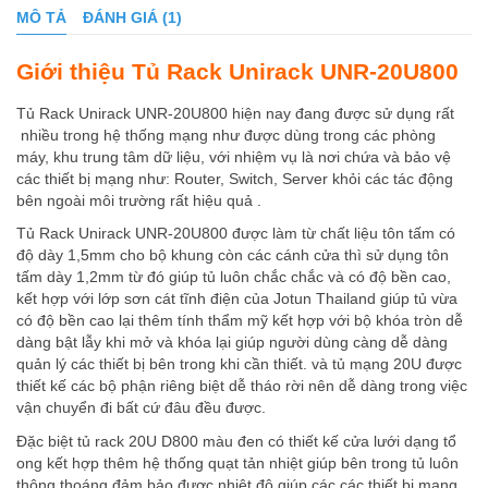
MÔ TẢ
ĐÁNH GIÁ (1)
Giới thiệu Tủ Rack Unirack UNR-20U800
Tủ Rack Unirack UNR-20U800 hiện nay đang được sử dụng rất
nhiều trong hệ thống mạng như được dùng trong các phòng
máy, khu trung tâm dữ liệu, với nhiệm vụ là nơi chứa và bảo vệ
các thiết bị mạng như: Router, Switch, Server khỏi các tác động
bên ngoài môi trường rất hiệu quả .
Tủ Rack Unirack UNR-20U800 được làm từ chất liệu tôn tấm có
độ dày 1,5mm cho bộ khung còn các cánh cửa thì sử dụng tôn
tấm dày 1,2mm từ đó giúp tủ luôn chắc chắc và có độ bền cao,
kết hợp với lớp sơn cát tĩnh điện của Jotun Thailand giúp tủ vừa
có độ bền cao lại thêm tính thẩm mỹ kết hợp với bộ khóa tròn dễ
dàng bật lẫy khi mở và khóa lại giúp người dùng càng dễ dàng
quản lý các thiết bị bên trong khi cần thiết. và tủ mạng 20U được
thiết kế các bộ phận riêng biệt dễ tháo rời nên dễ dàng trong việc
vận chuyển đi bất cứ đâu đều được.
Đặc biệt tủ rack 20U D800 màu đen có thiết kế cửa lưới dạng tổ
ong kết hợp thêm hệ thống quạt tản nhiệt giúp bên trong tủ luôn
thông thoáng đảm bảo được nhiệt độ giúp các các thiết bị mạng