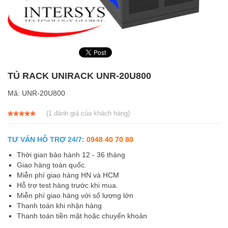
TỦ RACK UNIRACK UNR-20U800
Mã:
UNR-20U800
(
1
đánh giá của khách hàng)
5.00
1
trên 5
dựa trên
đánh giá
TƯ VẤN HỖ TRỢ 24/7:
0948 40 70 80
Thời gian bảo hành 12 - 36 tháng
Giao hàng toàn quốc.
Miễn phí giao hàng HN và HCM
Hỗ trợ test hàng trước khi mua.
Miễn phí giao hàng với số lượng lớn
Thanh toán khi nhận hàng
Thanh toán tiền mặt hoặc chuyển khoản