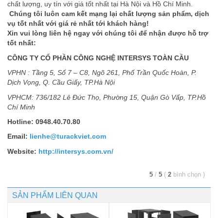
chất lượng, uy tín với giá tốt nhất tại Hà Nội và Hồ Chí Minh.
Chúng tôi luôn cam kết mạng lại chất lượng sản phẩm, dịch
vụ tốt nhất với giá rẻ nhất tới khách hàng!
Xin vui lòng liên hệ ngay với chúng tôi để nhận được hỗ trợ
tốt nhất:
CÔNG TY CỔ PHẦN CÔNG NGHỆ INTERSYS TOÀN CẦU
VPHN : Tầng 5, Số 7 – C8, Ngõ 261, Phố Trần Quốc Hoàn, P.
Dịch Vọng, Q. Cầu Giấy, TP.Hà Nội
VPHCM: 736/182 Lê Đức Thọ, Phường 15, Quận Gò Vấp, TP.Hồ
Chí Minh
Hotline: 0948.40.70.80
Email:
lienhe@turackviet.com
Website:
http://intersys.com.vn/
5
/
5
(
2
bình chọn
)
SẢN PHẨM LIÊN QUAN