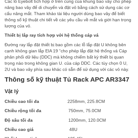
Các lỗ Eyebolt tích hợp ở trên cùng của khung bao vây cho phép
nâng bao vây để di chuyển và đặt vỏ bằng cách sử dụng các cơ
cấu nâng mắt. Tham khảo tài liệu người dùng bao vây để biết
thông số kỹ thuật chi tiết về các yêu cầu về mắt và giới hạn trọng
lượng của vỏ.
Thi
ế
t b
ị
l
ắ
p ray tích h
ợ
p v
ớ
i h
ệ
th
ố
ng cáp vá
Đường ray lắp đặt thiết bị bao gồm các lỗ lắp đặt U không bên
cạnh không gian lắp EIA 19 “cho phép lắp đặt hệ thống vá Cáp
phân phối dữ liệu (DDC) mà không chiếm bất kỳ thiết bị quan
trọng nào trong không gian U. của cáp DDC. Các tùy chọn 0 U,
2U và bao vây phía sau khác có sẵn để sử dụng với các vỏ này.
Thông số kỹ thuật Tủ Rack APC AR3347
Vật lý
Chi
ề
u cao t
ố
i đa
2258mm, 225.8CM
Chi
ề
u r
ộ
ng t
ố
i đa
750mm, 75.0CM
Đ
ộ
sâu t
ố
i đa
1200mm, 120.0CM
Chi
ề
u cao giá
48U