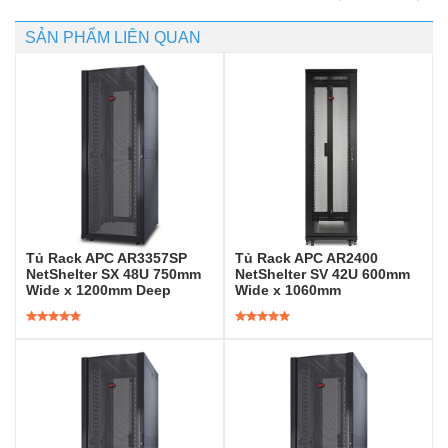
SẢN PHẨM LIÊN QUAN
Tủ Rack APC AR3357SP
Tủ Rack APC AR2400
NetShelter SX 48U 750mm
NetShelter SV 42U 600mm
Wide x 1200mm Deep
Wide x 1060mm
Được xếp
Được xếp
hạng
5.00
5
hạng
5.00
5
sao
sao