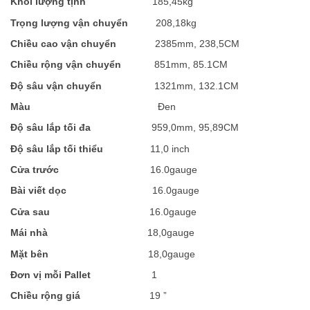
Kh
ố
i lư
ợ
ng t
ị
nh
185,45kg
Tr
ọ
ng lư
ợ
ng v
ậ
n chuy
ể
n
208,18kg
Chi
ề
u cao v
ậ
n chuy
ể
n
2385mm, 238,5CM
Chi
ề
u r
ộ
ng v
ậ
n chuy
ể
n
851mm, 85.1CM
Đ
ộ
sâu v
ậ
n chuy
ể
n
1321mm, 132.1CM
Màu
Đen
Đ
ộ
sâu l
ắ
p t
ố
i đa
959,0mm, 95,89CM
Đ
ộ
sâu l
ắ
p t
ố
i thi
ể
u
11,0 inch
C
ử
a trư
ớ
c
16.0gauge
Bài vi
ế
t d
ọ
c
16.0gauge
C
ử
a sau
16.0gauge
Mái nhà
18,0gauge
M
ặ
t bên
18,0gauge
Đơn v
ị
m
ỗ
i Pallet
1
Chi
ề
u r
ộ
ng giá
19 ”