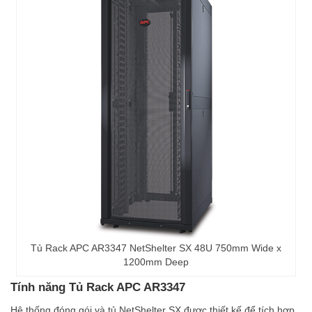
Tủ Rack APC AR3347 NetShelter SX 48U 750mm Wide x
1200mm Deep
Tính năng Tủ Rack APC AR3347
Hệ thống đóng gói và tủ NetShelter SX được thiết kế để tích hợp,