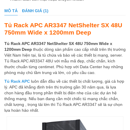
MÔ TẢ
ĐÁNH GIÁ (1)
Tủ Rack APC AR3347 NetShelter SX 48U
750mm Wide x 1200mm Deep
Tủ Rack APC AR3347 NetShelter SX 48U 750mm Wide x
1200mm Deep
thuộc dòng sản phẩm cao cấp nhất trên thị trường
Việt Nam hiện tại, là tủ chứa và bảo vệ các thiết bị mạng, server.
Tủ Rack APC AR3347 48U với mẫu mã đẹp, chắc chắn, kích
thước chuẩn từng centimet. Phù hợp với Data Center hay những
phòng máy chủ tầm trung và lớn, có yêu cầu cao.
Tủ Rack APC
luôn dẫn đầu về các thiết bị chất lượng, giá cả hợp
lý. APC đã khẳng định trên thị trường gần 30 năm qua, là lựa
chọn hàng đầu trong phần thiết bị điện nhẹ của các dự án hệ
thống mạng. Nếu bạn đang cần một chiếc tủ mạng chắc chắn,
chất lượng , trọng tải lớn thì Tủ Rack APC AR3347 sẽ là sự chọn
lựa hoàn hảo nhất.