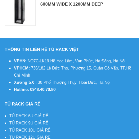
600MM WIDE X 1200MM DEEP
THÔNG TIN LIÊN HỆ TỦ RACK VIỆT
VPHN:
NO7C-LK19 Hồ Học Lãm, Vạn Phúc, Hà Đông, Hà Nội
VPHCM:
736/182 Lê Đức Thọ, Phường 15, Quận Gò Vấp, TP.Hồ
Chí Minh
Xưởng SX :
30 Phố Thượng Thụy, Hoài Đức, Hà Nội
Hotline:
0948.40.70.80
TỦ RACK GIÁ RẺ
TỦ RACK 6U GIÁ RẺ
TỦ RACK 9U GIÁ RẺ
TỦ RACK 10U GIÁ RẺ
TỦ RACK 12U GIÁ RẺ