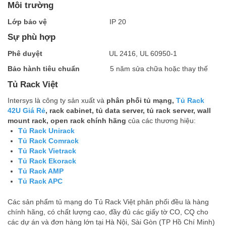
Môi trường
L
ớ
p b
ả
o v
ệ
IP 20
Sự phù hợp
Phê duy
ệ
t
UL 2416, UL 60950-1
B
ả
o hành tiêu chu
ẩ
n
5 năm sửa chữa hoặc thay thế
Tủ Rack Việt
Intersys là công ty sản xuất và
phân phối tủ mạng,
Tủ Rack
42U Giá Rẻ
, rack cabinet, tủ data server, tủ rack server, wall
mount rack, open rack chính hãng
của các thương hiệu:
Tủ Rack Unirack
Tủ Rack Comrack
Tủ Rack Vietrack
Tủ Rack Ekorack
Tủ Rack AMP
Tủ Rack APC
Các sản phẩm tủ mạng do Tủ Rack Việt phân phối đều là hàng
chính hãng, có chất lượng cao, đầy đủ các giấy tờ CO, CQ cho
các dự án và đơn hàng lớn tại Hà Nội, Sài Gòn (TP Hồ Chí Minh)