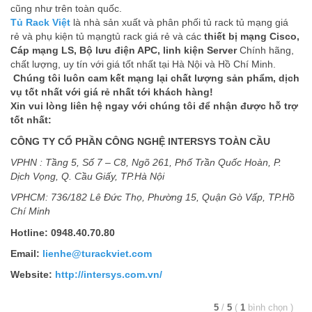
cũng như trên toàn quốc.
Tủ Rack Việt
là nhà sản xuất và phân phối tủ rack tủ mạng giá
rẻ và phụ kiện tủ mạngtủ rack giá rẻ và các
thiết bị mạng Cisco,
Cáp mạng LS, Bộ lưu điện APC, linh kiện Server
Chính hãng,
chất lượng, uy tín với giá tốt nhất tại Hà Nội và Hồ Chí Minh.
Chúng tôi luôn cam kết mạng lại chất lượng sản phẩm, dịch
vụ tốt nhất với giá rẻ nhất tới khách hàng!
Xin vui lòng liên hệ ngay với chúng tôi để nhận được hỗ trợ
tốt nhất:
CÔNG TY CỔ PHẦN CÔNG NGHỆ INTERSYS TOÀN CẦU
VPHN : Tầng 5, Số 7 – C8, Ngõ 261, Phố Trần Quốc Hoàn, P.
Dịch Vọng, Q. Cầu Giấy, TP.Hà Nội
VPHCM: 736/182 Lê Đức Thọ, Phường 15, Quận Gò Vấp, TP.Hồ
Chí Minh
Hotline: 0948.40.70.80
Email:
lienhe@turackviet.com
Website:
http://intersys.com.vn/
5
/
5
(
1
bình chọn
)