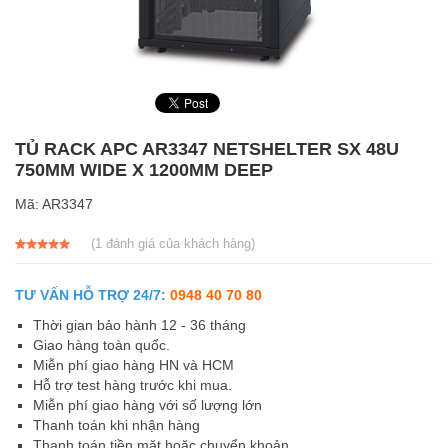
TỦ RACK APC AR3347 NETSHELTER SX 48U
750MM WIDE X 1200MM DEEP
Mã:
AR3347
(
1
đánh giá của khách hàng)
5.00
1
trên 5
dựa trên
đánh giá
TƯ VẤN HỖ TRỢ 24/7:
0948 40 70 80
Thời gian bảo hành 12 - 36 tháng
Giao hàng toàn quốc.
Miễn phí giao hàng HN và HCM
Hỗ trợ test hàng trước khi mua.
Miễn phí giao hàng với số lượng lớn
Thanh toán khi nhận hàng
Thanh toán tiền mặt hoặc chuyển khoản