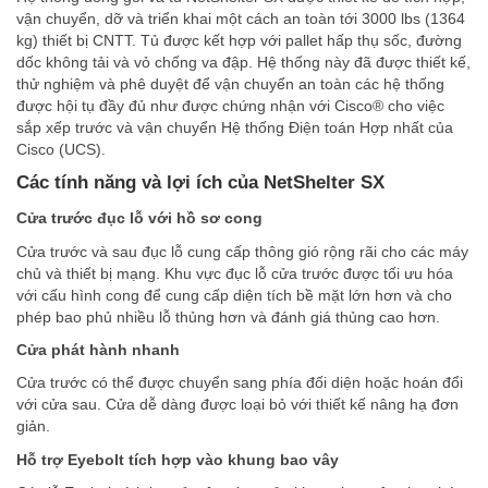
vận chuyển, dỡ và triển khai một cách an toàn tới 3000 lbs (1364
kg) thiết bị CNTT. Tủ được kết hợp với pallet hấp thụ sốc, đường
dốc không tải và vỏ chống va đập. Hệ thống này đã được thiết kế,
thử nghiệm và phê duyệt để vận chuyển an toàn các hệ thống
được hội tụ đầy đủ như được chứng nhận với Cisco® cho việc
sắp xếp trước và vận chuyển Hệ thống Điện toán Hợp nhất của
Cisco (UCS).
Các tính năng và lợi ích của NetShelter SX
C
ử
a trư
ớ
c đ
ụ
c l
ỗ
v
ớ
i h
ồ
sơ cong
Cửa trước và sau đục lỗ cung cấp thông gió rộng rãi cho các máy
chủ và thiết bị mạng. Khu vực đục lỗ cửa trước được tối ưu hóa
với cấu hình cong để cung cấp diện tích bề mặt lớn hơn và cho
phép bao phủ nhiều lỗ thủng hơn và đánh giá thủng cao hơn.
C
ử
a phát hành nhanh
Cửa trước có thể được chuyển sang phía đối diện hoặc hoán đổi
với cửa sau. Cửa dễ dàng được loại bỏ với thiết kế nâng hạ đơn
giản.
H
ỗ
tr
ợ
Eyebolt tích h
ợ
p vào khung bao vây