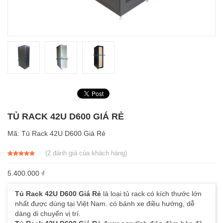
TỦ RACK 42U D600 GIÁ RẺ
Mã:
Tủ Rack 42U D600 Giá Rẻ
(
2
đánh giá của khách hàng)
5.00
2
trên 5
dựa trên
5.400.000
₫
đánh giá
Tủ Rack 42U D600 Giá Rẻ
là loại tủ rack có kích thước lớn
nhất được dùng tại Việt Nam. có bánh xe điều hướng, dễ
dàng di chuyển vị trí.