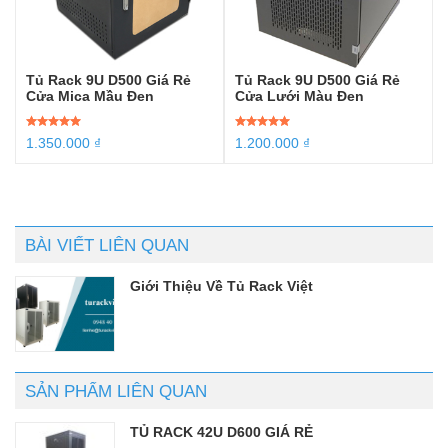
Tủ Rack 9U D500 Giá Rẻ
Tủ Rack 9U D500 Giá Rẻ
Cửa Mica Mầu Đen
Cửa Lưới Màu Đen
Được xếp
1.350.000
₫
Được xếp
1.200.000
₫
hạng
5.00
5
hạng
5.00
5
sao
sao
BÀI VIẾT LIÊN QUAN
Giới Thiệu Về Tủ Rack Việt
SẢN PHẨM LIÊN QUAN
TỦ RACK 42U D600 GIÁ RẺ