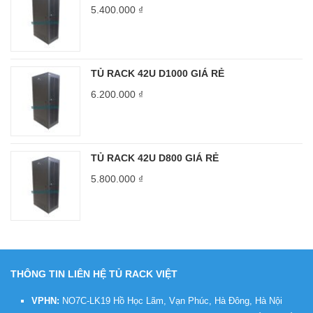
5.400.000
₫
TỦ RACK 42U D1000 GIÁ RẺ
6.200.000
₫
TỦ RACK 42U D800 GIÁ RẺ
5.800.000
₫
THÔNG TIN LIÊN HỆ TỦ RACK VIỆT
VPHN:
NO7C-LK19 Hồ Học Lãm, Vạn Phúc, Hà Đông, Hà Nội