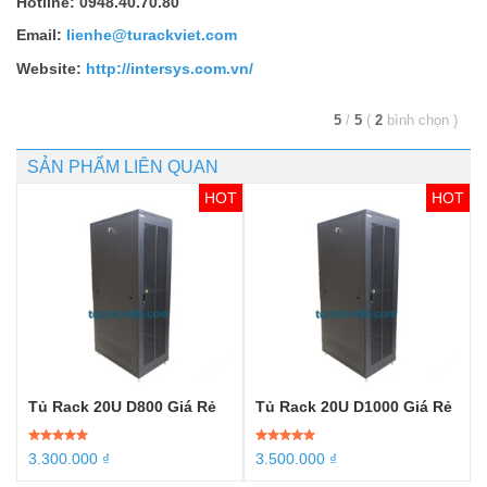
Hotline: 0948.40.70.80
Email:
lienhe@turackviet.com
Website:
http://intersys.com.vn/
5
/
5
(
2
bình chọn
)
SẢN PHẨM LIÊN QUAN
Tủ Rack 20U D800 Giá Rẻ
Tủ Rack 20U D1000 Giá Rẻ
Được xếp
3.300.000
₫
Được xếp
3.500.000
₫
hạng
5.00
5
hạng
5.00
5