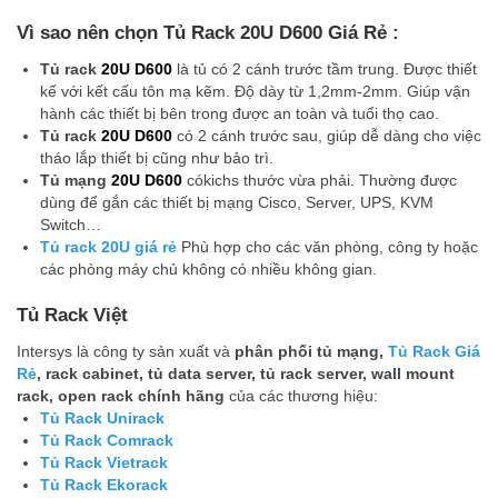
Vì sao nên chọn Tủ Rack 20U D600 Giá Rẻ :
Tủ rack
20U D600
là tủ có 2 cánh trước tầm trung. Được thiết
kế với kết cấu tôn mạ kẽm. Độ dày từ 1,2mm-2mm. Giúp vận
hành các thiết bị bên trong được an toàn và tuổi thọ cao.
Tủ rack
20U D600
có 2 cánh trước sau, giúp dễ dàng cho việc
tháo lắp thiết bị cũng như bảo trì.
Tủ mạng
20U D600
cókichs thước vừa phải. Thường được
dùng để gắn các thiết bị mạng Cisco, Server, UPS, KVM
Switch…
Tủ rack
20U giá rẻ
Phù hợp cho các văn phòng, công ty hoặc
các phòng máy chủ không có nhiều không gian.
Tủ Rack Việt
Intersys là công ty sản xuất và
phân phối tủ mạng,
Tủ Rack Giá
Rẻ
, rack cabinet, tủ data server, tủ rack server, wall mount
rack, open rack chính hãng
của các thương hiệu:
Tủ Rack Unirack
Tủ Rack Comrack
Tủ Rack Vietrack
Tủ Rack Ekorack