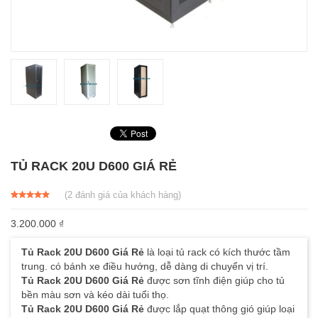
TỦ RACK 20U D600 GIÁ RẺ
(
2
đánh giá của khách hàng)
5.00
2
trên 5
dựa trên
3.200.000
₫
đánh giá
Tủ Rack 20U D600 Giá Rẻ
là loại tủ rack có kích thước tầm
trung. có bánh xe điều hướng, dễ dàng di chuyển vị trí.
Tủ Rack 20U D600 Giá Rẻ
được sơn tĩnh điện giúp cho tủ
bền màu sơn và kéo dài tuổi thọ.
Tủ Rack 20U D600 Giá Rẻ
được lắp quạt thông gió giúp loại