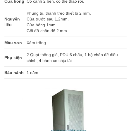
Cửa hông
Có cánh 2 bên, có thể tháo rời.
Khung tủ, thanh treo thiết bị 2 mm.
Nguyên
Cửa trước sau 1,2mm.
liệu
Cửa hông 1mm.
Gối đỡ chân đế 2 mm.
Màu sơn
Xám trắng.
2 Quạt thông gió, PDU 6 chấu, 1 bộ chân đế điều
Phụ kiện
chỉnh, 4 bánh xe chịu tải.
Bảo hành
1 năm.