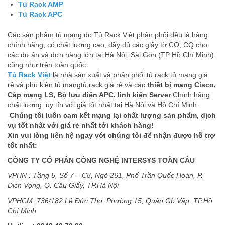
Tủ Rack AMP
Tủ Rack APC
Các sản phẩm tủ mạng do Tủ Rack Việt phân phối đều là hàng
chính hãng, có chất lượng cao, đầy đủ các giấy tờ CO, CQ cho
các dự án và đơn hàng lớn tại Hà Nội, Sài Gòn (TP Hồ Chí Minh)
cũng như trên toàn quốc.
Tủ Rack Việt
là nhà sản xuất và phân phối tủ rack tủ mạng giá
rẻ và phụ kiện tủ mạngtủ rack giá rẻ và các
thiết bị mạng Cisco,
Cáp mạng LS, Bộ lưu điện APC, linh kiện Server
Chính hãng,
chất lượng, uy tín với giá tốt nhất tại Hà Nội và Hồ Chí Minh.
Chúng tôi luôn cam kết mạng lại chất lượng sản phẩm, dịch
vụ tốt nhất với giá rẻ nhất tới khách hàng!
Xin vui lòng liên hệ ngay với chúng tôi để nhận được hỗ trợ
tốt nhất:
CÔNG TY CỔ PHẦN CÔNG NGHỆ INTERSYS TOÀN CẦU
VPHN : Tầng 5, Số 7 – C8, Ngõ 261, Phố Trần Quốc Hoàn, P.
Dịch Vọng, Q. Cầu Giấy, TP.Hà Nội
VPHCM: 736/182 Lê Đức Thọ, Phường 15, Quận Gò Vấp, TP.Hồ
Chí Minh