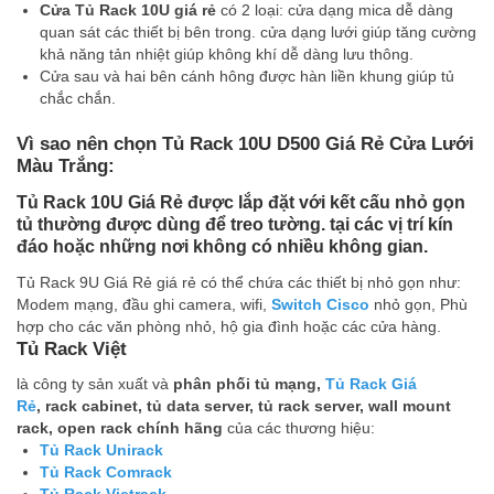
Cửa Tủ Rack 10U giá rẻ
có 2 loại: cửa dạng mica dễ dàng
quan sát các thiết bị bên trong. cửa dạng lưới giúp tăng cường
khả năng tản nhiệt giúp không khí dễ dàng lưu thông.
Cửa sau và hai bên cánh hông được hàn liền khung giúp tủ
chắc chắn.
Vì sao nên chọn Tủ Rack 10U D500 Giá Rẻ Cửa Lưới
Màu Trắng:
Tủ Rack 10U Giá Rẻ
được lắp đặt với kết cấu nhỏ gọn
tủ thường được dùng để treo tường. tại các vị trí kín
đáo hoặc những nơi không có nhiều không gian.
Tủ Rack 9U Giá Rẻ giá rẻ có thể chứa các thiết bị nhỏ gọn như:
Modem mạng, đầu ghi camera, wifi,
Switch Cisco
nhỏ gọn, Phù
hợp cho các văn phòng nhỏ, hộ gia đình hoặc các cửa hàng.
Tủ Rack Việt
là công ty sản xuất và
phân phối tủ mạng,
Tủ Rack Giá
Rẻ
, rack cabinet, tủ data server, tủ rack server, wall mount
rack, open rack chính hãng
của các thương hiệu:
Tủ Rack Unirack
Tủ Rack Comrack