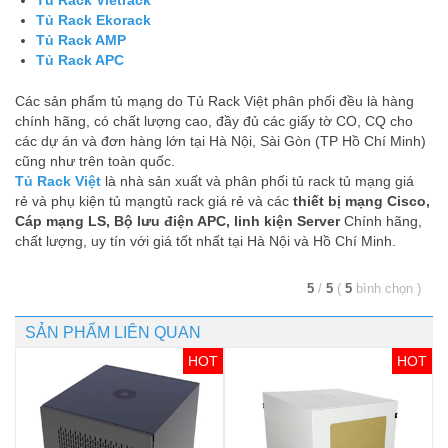
Tủ Rack Vietrack
Tủ Rack Ekorack
Tủ Rack AMP
Tủ Rack APC
Các sản phẩm tủ mạng do Tủ Rack Việt phân phối đều là hàng
chính hãng, có chất lượng cao, đầy đủ các giấy tờ CO, CQ cho
các dự án và đơn hàng lớn tại Hà Nội, Sài Gòn (TP Hồ Chí Minh)
cũng như trên toàn quốc.
Tủ Rack Việt
là nhà sản xuất và phân phối tủ rack tủ mạng giá
rẻ và phụ kiện tủ mạngtủ rack giá rẻ và các
thiết bị mạng Cisco,
Cáp mạng LS, Bộ lưu điện APC, linh kiện Server
Chính hãng,
chất lượng, uy tín với giá tốt nhất tại Hà Nội và Hồ Chí Minh.
5
/
5
(
5
bình chọn
)
SẢN PHẨM LIÊN QUAN