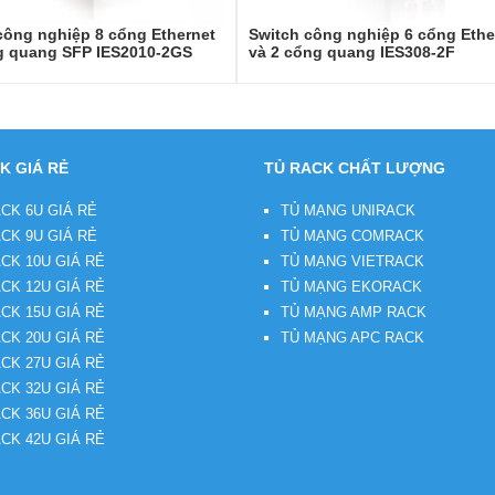
công nghiệp 8 cổng Ethernet
Switch công nghiệp 6 cổng Ethe
g quang SFP IES2010-2GS
và 2 cổng quang IES308-2F
K GIÁ RẺ
TỦ RACK CHẤT LƯỢNG
CK 6U GIÁ RẺ
TỦ MẠNG UNIRACK
CK 9U GIÁ RẺ
TỦ MẠNG COMRACK
CK 10U GIÁ RẺ
TỦ MẠNG VIETRACK
CK 12U GIÁ RẺ
TỦ MẠNG EKORACK
CK 15U GIÁ RẺ
TỦ MẠNG AMP RACK
CK 20U GIÁ RẺ
TỦ MẠNG APC RACK
CK 27U GIÁ RẺ
CK 32U GIÁ RẺ
CK 36U GIÁ RẺ
CK 42U GIÁ RẺ