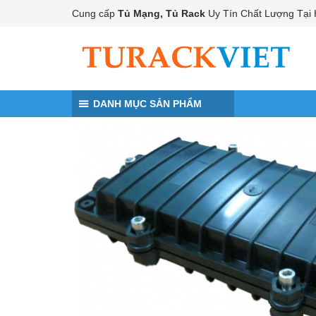
Đến nội dung chính
Cung cấp
Tủ Mạng, Tủ Rack
Uy Tín Chất Lượng Tại 
DANH MỤC SẢN PHẨM