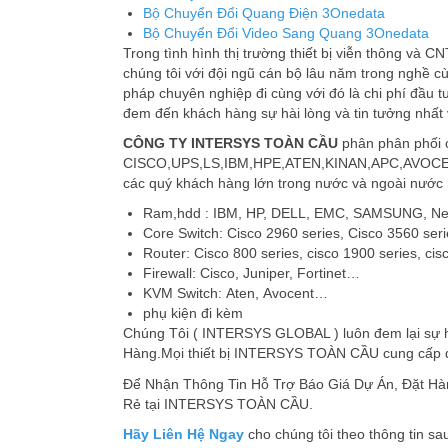
Bộ Chuyển Đổi Quang Điện 3Onedata
Bộ Chuyển Đổi Video Sang Quang 3Onedata
Trong tình hình thị trường thiết bị viễn thông và 
chúng tôi với đội ngũ cán bộ lâu năm trong nghề 
pháp chuyên nghiệp đi cùng với đó là chi phí đầu t
đem đến khách hàng sự hài lòng và tin tưởng nhất 
CÔNG TY INTERSYS TOÀN CẦU
phân phân phối c
CISCO,UPS,LS,IBM,HPE,ATEN,KINAN,APC,AVOCENT,D
các quý khách hàng lớn trong nước và ngoài 
Ram,hdd : IBM, HP, DELL, EMC, SAMSUNG, Ne
Core Switch: Cisco 2960 series, Cisco 3560 seri
Router: Cisco 800 series, cisco 1900 series, ci
Firewall: Cisco, Juniper, Fortinet…
KVM Switch: Aten, Avocent…
phụ kiện đi kèm
Chúng Tôi ( INTERSYS GLOBAL ) luôn đem lại sự hà
Hàng.Mọi thiết bị INTERSYS TOÀN CẦU cung cấp đ
Để Nhận Thông Tin Hỗ Trợ Báo Giá Dự Án, Đặt H
Rẻ tại INTERSYS TOÀN CẦU.
Hãy Liên Hệ Ngay
cho chúng tôi theo thông tin sa