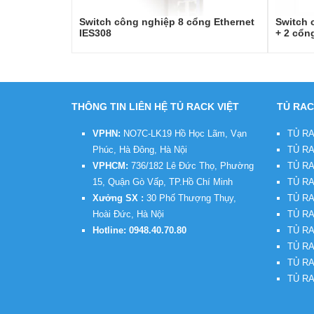
Switch công nghiệp 8 cổng Ethernet
Switch 
IES308
+ 2 cổn
THÔNG TIN LIÊN HỆ TỦ RACK VIỆT
TỦ RAC
VPHN:
NO7C-LK19 Hồ Học Lãm, Vạn
TỦ RA
Phúc, Hà Đông, Hà Nội
TỦ RA
VPHCM:
736/182 Lê Đức Thọ, Phường
TỦ RA
15, Quận Gò Vấp, TP.Hồ Chí Minh
TỦ RA
Xưởng SX :
30 Phố Thượng Thụy,
TỦ RA
Hoài Đức, Hà Nội
TỦ RA
Hotline:
0948.40.70.80
TỦ RA
TỦ RA
TỦ RA
TỦ RA