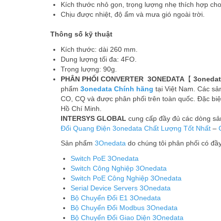
Kích thước nhỏ gọn, trọng lượng nhẹ thích hợp ch
Chịu được nhiệt, độ ẩm và mưa gió ngoài trời.
Thông số kỹ thuật
Kích thước: dài 260 mm.
Dung lượng tối đa: 4FO.
Trọng lượng: 90g.
PHÂN PHỐI CONVERTER 3ONEDATA
【
3onedat
phẩm
3onedata Chính hãng
tại Việt Nam. Các sả
CO, CQ và được phân phối trên toàn quốc. Đặc biệt,
Hồ Chí Minh.
INTERSYS GLOBAL
cung cấp đầy đủ các dòng s
Đổi Quang Điện 3onedata
Chất Lượng Tốt Nhất
–
Sản phẩm
3Onedata
do chúng tôi phân phối có đầ
Switch PoE 3Onedata
Switch Công Nghiệp 3Onedata
Switch PoE Công Nghiệp 3Onedata
Serial Device Servers 3Onedata
Bộ Chuyển Đổi E1 3Onedata
Bộ Chuyển Đổi Modbus 3Onedata
Bộ Chuyển Đổi Giao Diện 3Onedata