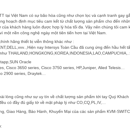
CNTT tại Việt Nam có sự bão hòa cũng như chọn lọc và cạnh tranh gay gắ
cùng hoạch định mục tiêu cam kết từ chất lượng sản phẩm cho đến nhữn
ư của khách hàng luôn được hợp lý hóa tối đa. Vậy nên chúng tôi cam 
vì một nền công nghệ ngày một tiên tiến hơn tại Việt Nam.
hính hãng thiết bị viễn thông khác như :
ELL,vvv..,Hiện nay Intersys Toàn Cầu đã cung ứng đến hầu hết tấ
nước như THAILAND,HONGKONG,KOREA,INDONESIA,LAO,CAMPUCHIA,..
tapp,SUN Oracle
es, Cisco 3650 series, Cisco 3750 series, HP,Juniper, Alied Telesis…
sco 2900 series, Draytek…
i lòng cũng như sự uy tín về chất lượng sản phẩm tới tay Quý Khách
ều có đầy đủ giấy tờ về mặt pháp lý như CO,CQ,PL,IV,…
àng, Giao Hàng, Bảo Hành, Khuyến Mại của các sản phẩm KVM-SWITC
u: