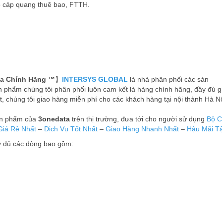
o cáp quang thuê bao, FTTH.
a Chính Hãng ™
】
INTERSYS GLOBAL
là nhà phân phối các sản
n phẩm chúng tôi phân phối luôn cam kết là hàng chính hãng, đầy đủ giâ
 chúng tôi giao hàng miễn phí cho các khách hàng tại nội thành Hà Nộ
ản phẩm của
3onedata
trên thị trường, đưa tới cho người sử dụng
Bộ C
Giá Rẻ Nhất
–
Dịch Vụ Tốt Nhất
–
Giao Hàng Nhanh Nhất
–
Hậu Mãi T
y đủ các dòng bao gồm: