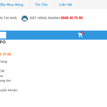
Dẫn Mua Hàng
Tin Tức
Liên Hệ
N TẠI NHÀ
ĐẶT HÀNG NHANH
0948 40 70 80
0
4FO
0 70 80
tháng
HCM
ua.
ợng lớn
huyển khoản