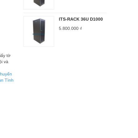
ITS-RACK 36U D1000
5.800.000
₫
́y tờ
i và
huyển
ận Tình