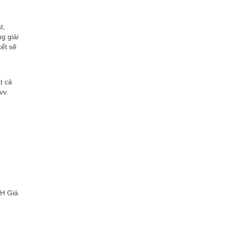
t,
g giải
kết sẽ
t cả
vv.
H Giá