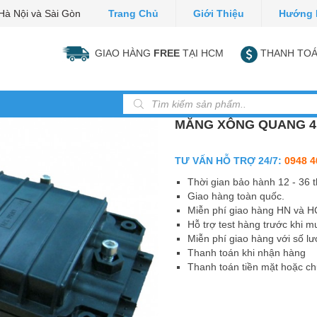
Hà Nội và Sài Gòn
Trang Chủ
Giới Thiệu
Hướng 
GIAO HÀNG
FREE
TẠI HCM
THANH TOÁ
Tìm kiếm sản phẩm
MĂNG XÔNG QUANG 
TƯ VẤN HỖ TRỢ 24/7:
0948 4
Thời gian bảo hành 12 - 36 
Giao hàng toàn quốc.
Miễn phí giao hàng HN và 
Hỗ trợ test hàng trước khi m
Miễn phí giao hàng với số lư
Thanh toán khi nhận hàng
Thanh toán tiền mặt hoặc c