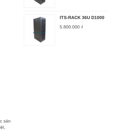
ITS-RACK 36U D1000
5.800.000
₫
́c sản
̣t,