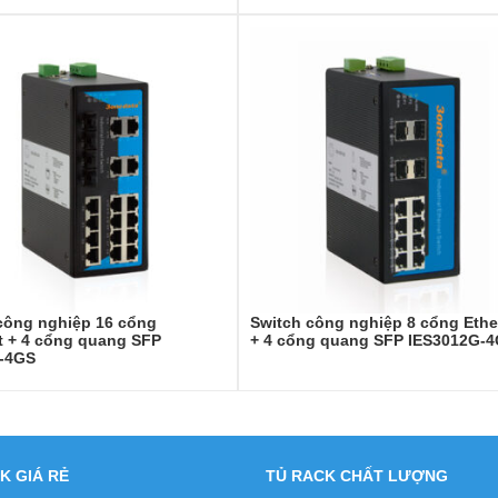
công nghiệp 16 cổng
Switch công nghiệp 8 cổng Ethe
t + 4 cổng quang SFP
+ 4 cổng quang SFP IES3012G-
0-4GS
K GIÁ RẺ
TỦ RACK CHẤT LƯỢNG