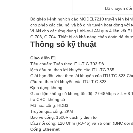
Bộ chuyển đổi
Bộ ghép kênh nghịch đảo MODEL7210 truyền lên kênh 
cho phép các cầu nối và bộ định tuyến hoạt động với 
VLAN cho các ứng dụng LAN-to-LAN qua 4 liên kết E1
G.703, G.704. Thiết bị có khả năng chẩn đoán để thực h
Thông số kỹ thuật
Giao diện E1
Tiêu chuẩn: Tuân theo ITU-T G.703 Độ
lệch đầu ra: theo lời khuyên của ITU-TG.735
Giới hạn đầu vào: theo lời khuyên của ITU-TG.823 Cả
đầu ra: theo lời khuyên của ITU-T G.823
Định dạng khung:
Giao diện không có khung tốc độ: 2.048Mbps × 4 = 8
tra CRC: không có
Mã hóa cổng: HDB3
Truyền qua cổng: 2KM
Bảo vệ cổng: 1500V cách ly điện từ
Đầu nối cổng: 120 Ohm (RJ-45) và 75 ohm (BNC đôi đ
Cổng Ethernet