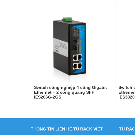
Switch công nghiệp 4 cổng Gigabit
Switch 
Ethernet + 2 cổng quang SFP
Etherne
IES206G-2GS
IES302
THÔNG TIN LIÊN HỆ TỦ RACK VIỆT
TỦ RAC