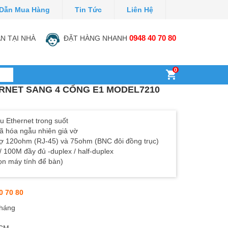
Dẫn Mua Hàng
Tin Tức
Liên Hệ
N TẠI NHÀ
ĐẶT HÀNG NHANH
0948 40 70 80
0
RNET SANG 4 CỔNG E1 MODEL7210
u Ethernet trong suốt
mã hóa ngẫu nhiên giả vờ
trợ 120ohm (RJ-45) và 75ohm (BNC đôi đồng trục)
/ 100M đầy đủ -duplex / half-duplex
ọn máy tính để bàn)
0 70 80
tháng
HCM