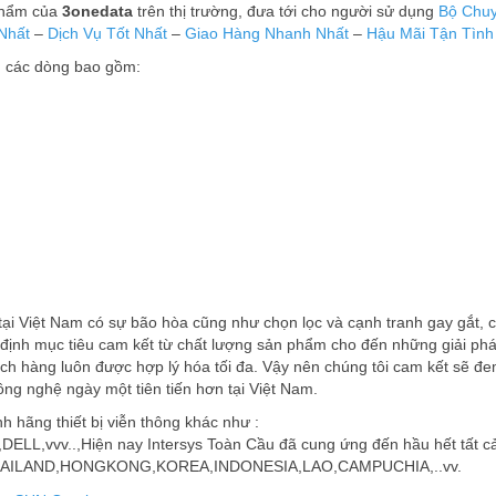
phẩm của
3onedata
trên thị trường, đưa tới cho người sử dụng
Bộ Chuy
Nhất
–
Dịch Vụ Tốt Nhất
–
Giao Hàng Nhanh Nhất
–
Hậu Mãi Tận Tình
̉ các dòng bao gồm:
T tại Việt Nam có sự bão hòa cũng như chọn lọc và cạnh tranh gay gắt, 
 định mục tiêu cam kết từ chất lượng sản phẩm cho đến những giải ph
ách hàng luôn được hợp lý hóa tối đa. Vậy nên chúng tôi cam kết sẽ đ
ông nghệ ngày một tiên tiến hơn tại Việt Nam.
h hãng thiết bị viễn thông khác như :
,vvv..,Hiện nay Intersys Toàn Cầu đã cung ứng đến hầu hết tất c
hư THAILAND,HONGKONG,KOREA,INDONESIA,LAO,CAMPUCHIA,..vv.