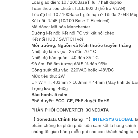
Loại giao diện: 10 / 100BaseT, full / half duplex
Tuân theo tiêu chuẩn: IEEE 802.3 (hỗ trợ VLAN)
Tốc độ bit: 10 / 100BaseT giới hạn ở Tối đa 2.048 Mb
Kết nối: RJ45 (10/100 Base-T Electrical)
Mã dòng: Mã hóa Manchester
Đường kết nối: Kết nối PC với kết nối chéo
Kết nối HUB / SWITCH với
Môi trường, Nguồn và Kích thước truyền thẳng
Nhiệt độ làm việc: -25 đến 70 ° C
Nhiệt độ bảo quản: -40 đến 85 ° C
Độ ẩm: Độ ẩm tương đối 5 % đến 95%
Công suất đầu vào: 220VAC hoặc -48VDC
Mức tiêu thụ: 2W
L × W × H: 483mm × 160mm × 44mm (Máy tính để b
Trọng lượng: 460g
Bảo hành: 5 năm
Phê duyệt: FCC, CE, Phê duyệt RoHS
PHÂN PHỐI CONVERTER 3ONEDATA
【
3onedata Chính Hãng ™
】
INTERSYS GLOBAL
la
phẩm chúng tôi phân phối luôn cam kết là hàng chính h
chúng tôi giao hàng miễn phí cho các khách hàng tại nô