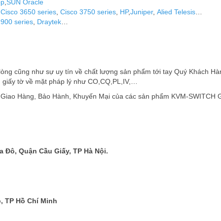
pp
,
SUN Oracle
,
Cisco 3650 series
,
Cisco 3750 series
,
HP
,
Juniper
,
Alied Telesis
…
2900 series
,
Draytek
…
òng cũng như sự uy tín về chất lượng sản phẩm tới tay Quý Khách Hà
 giấy tờ về mặt pháp lý như CO,CQ,PL,IV,…
, Giao Hàng, Bảo Hành, Khuyến Mại của các sản phẩm KVM-SWITCH 
 Đô, Quận Cầu Giấy, TP Hà Nội.
, TP Hồ Chí Minh