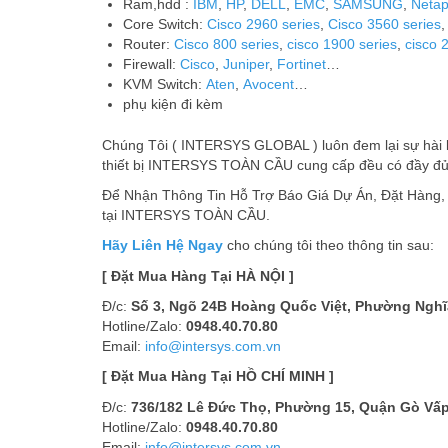
Ram,hdd :
IBM
,
HP
,
DELL
,
EMC
,
SAMSUNG
,
Neta
Core Switch:
Cisco 2960 series
,
Cisco 3560 series
Router:
Cisco 800 series
,
cisco 1900 series
,
cisco 
Firewall:
Cisco
,
Juniper
,
Fortinet
…
KVM Switch:
Aten
,
Avocent
…
phụ kiện đi kèm
Chúng Tôi ( INTERSYS GLOBAL ) luôn đem lại sự hài l
thiết bị INTERSYS TOÀN CẦU cung cấp đều có đầy đủ
Để Nhận Thông Tin Hỗ Trợ Báo Giá Dự Án, Đặt Hàng
tại INTERSYS TOÀN CẦU.
Hãy Liên Hệ Ngay
cho chúng tôi theo thông tin sau:
[ Đặt Mua Hàng Tại HÀ NỘI ]
Đ/c:
Số 3, Ngõ 24B Hoàng Quốc Việt, Phường Nghĩa
Hotline/Zalo:
0948.40.70.80
Email:
info@intersys.com.vn
[ Đặt Mua Hàng Tại HỒ CHÍ MINH ]
Đ/c:
736/182 Lê Đức Thọ, Phường 15, Quận Gò Vấp
Hotline/Zalo:
0948.40.70.80
Email:
info@intersys.com.vn