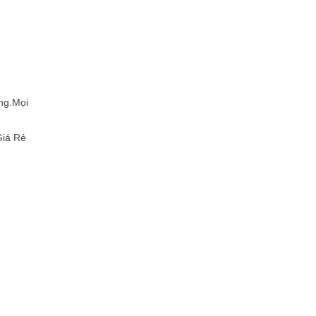
ng.Mọi
Giá Rẻ