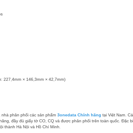
ps
àn: 227,4mm × 146,3mm × 42,7mm)
̀ nhà phân phối các sản phẩm
3onedata Chính hãng
tại Việt Nam. Ca
ãng, đầy đủ giấy tờ CO, CQ và được phân phối trên toàn quốc. Đặc biê
̣i thành Hà Nội và Hồ Chí Minh.