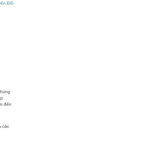
ển Đổi
chúng
áp
em đến
ả các