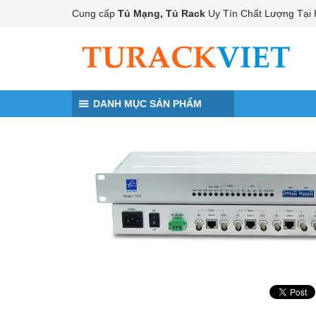
Đến nội dung chính
Cung cấp
Tủ Mạng, Tủ Rack
Uy Tín Chất Lượng Tại 
DANH MỤC SẢN PHẨM