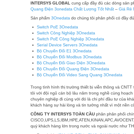
INTERSYS GLOBAL
cung cấp đầy đủ các dòng sản 
Quang Điện 3onedata
Chất Lượng Tốt Nhất
–
Giá Rẻ 
Sản phẩm
3Onedata
do chúng tôi phân phối có đầy đu
Switch PoE 3Onedata
Switch Công Nghiệp 3Onedata
Switch PoE Công Nghiệp 3Onedata
Serial Device Servers 3Onedata
Bộ Chuyển Đổi E1 3Onedata
Bộ Chuyển Đổi Modbus 3Onedata
Bộ Chuyển Đổi Giao Diện 3Onedata
Bộ Chuyển Đổi Quang Điện 3Onedata
Bộ Chuyển Đổi Video Sang Quang 3Onedata
Trong tình hình thị trường thiết bị viễn thông và CNT
tôi với đội ngũ cán bộ lâu năm trong nghề cùng hoạch
chuyên nghiệp đi cùng với đó là chi phí đầu tư của kh
khách hàng sự hài lòng và tin tưởng nhất vì một nền c
CÔNG TY INTERSYS TOÀN CẦU
phân phân phối chín
CISCO,UPS,LS,IBM,HPE,ATEN,KINAN,APC,AVOCENT,DELL
quý khách hàng lớn trong nước và ngoài nước n