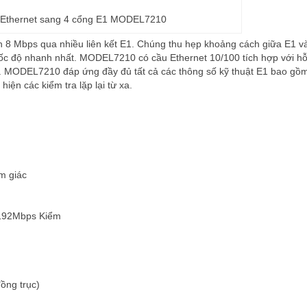
 Ethernet sang 4 cổng E1 MODEL7210
8 Mbps qua nhiều liên kết E1. Chúng thu hẹp khoảng cách giữa E1 v
tốc độ nhanh nhất. MODEL7210 có cầu Ethernet 10/100 tích hợp với hỗ
. MODEL7210 đáp ứng đầy đủ tất cả các thông số kỹ thuật E1 bao gồ
iện các kiểm tra lặp lại từ xa.
m giác
.192Mbps Kiểm
ồng trục)