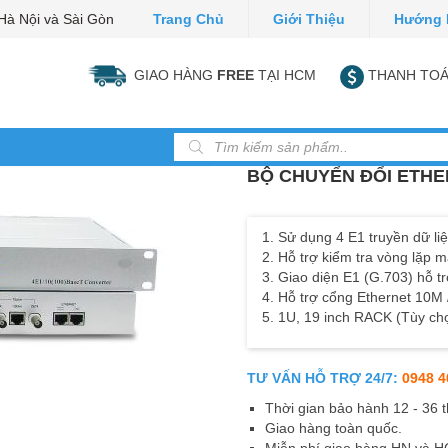
Hà Nội và Sài Gòn
Trang Chủ
Giới Thiệu
Hướng 
GIAO HÀNG
FREE
TẠI HCM
THANH TOÁ
Tìm kiếm sản phẩm
BỘ CHUYỂN ĐỔI ETHE
1. Sử dụng 4 E1 truyền dữ liệ
2. Hỗ trợ kiểm tra vòng lặp 
3. Giao diện E1 (G.703) hỗ 
4. Hỗ trợ cổng Ethernet 10M 
5. 1U, 19 inch RACK (Tùy ch
TƯ VẤN HỖ TRỢ 24/7:
0948 4
Thời gian bảo hành 12 - 36 
Giao hàng toàn quốc.
Miễn phí giao hàng HN và 