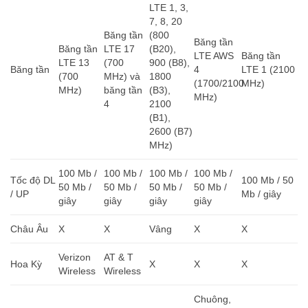
LTE 1, 3,
7, 8, 20
Băng tần
(800
Băng tần
Băng tần
LTE 17
(B20),
LTE AWS
Băng tần
LTE 13
(700
900 (B8),
Băng tần
4
LTE 1 (2100
(700
MHz) và
1800
(1700/2100
MHz)
MHz)
băng tần
(B3),
MHz)
4
2100
(B1),
2600 (B7)
MHz)
100 Mb /
100 Mb /
100 Mb /
100 Mb /
Tốc độ DL
100 Mb / 50
50 Mb /
50 Mb /
50 Mb /
50 Mb /
/ UP
Mb / giây
giây
giây
giây
giây
Châu Âu
X
X
Vâng
X
X
Verizon
AT & T
Hoa Kỳ
X
X
X
Wireless
Wireless
Chuông,