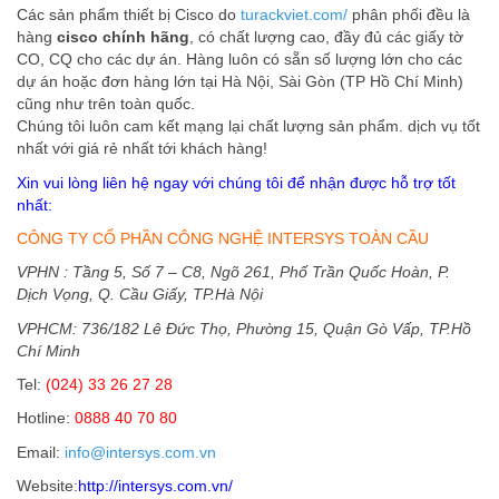
Các sản phẩm thiết bị Cisco do
turackviet.com/
phân phối đều là
hàng
cisco chính hãng
, có chất lượng cao, đầy đủ các giấy tờ
CO, CQ cho các dự án. Hàng luôn có sẵn số lượng lớn cho các
dự án hoặc đơn hàng lớn tại Hà Nội, Sài Gòn (TP Hồ Chí Minh)
cũng như trên toàn quốc.
Chúng tôi luôn cam kết mạng lại chất lượng sản phẩm. dịch vụ tốt
nhất với giá rẻ nhất tới khách hàng!
Xin vui lòng liên hệ ngay với chúng tôi để nhận được hỗ trợ tốt
nhất:
CÔNG TY CỔ PHẦN CÔNG NGHỆ INTERSYS TOÀN CẦU
VPHN : Tầng 5, Số 7 – C8, Ngõ 261, Phố Trần Quốc Hoàn, P.
Dịch Vọng, Q. Cầu Giấy, TP.Hà Nội
VPHCM: 736/182 Lê Đức Thọ, Phường 15, Quận Gò Vấp, TP.Hồ
Chí Minh
Tel:
(024) 33 26 27 28
Hotline:
0888 40 70 80
Email:
info@intersys.com.vn
Website:
http://intersys.com.vn/