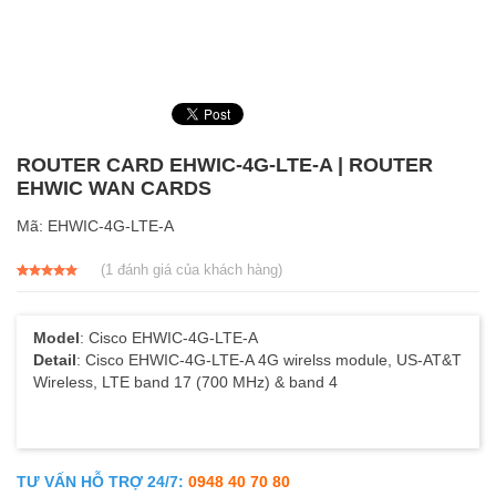
ROUTER CARD EHWIC-4G-LTE-A | ROUTER
EHWIC WAN CARDS
Mã:
EHWIC-4G-LTE-A
(
1
đánh giá của khách hàng)
5.00
1
trên 5
dựa trên
đánh giá
Model
: Cisco EHWIC-4G-LTE-A
Detail
: Cisco EHWIC-4G-LTE-A 4G wirelss module, US-AT&T
Wireless, LTE band 17 (700 MHz) & band 4
TƯ VẤN HỖ TRỢ 24/7:
0948 40 70 80