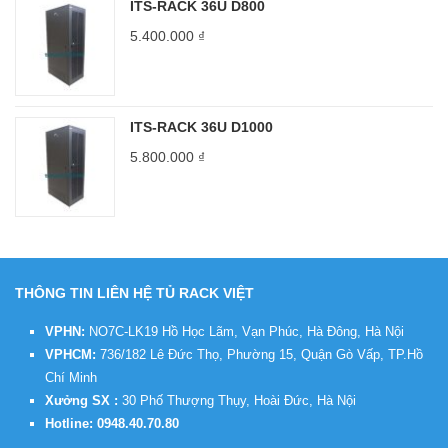
ITS-RACK 36U D800
5.400.000
₫
ITS-RACK 36U D1000
5.800.000
₫
THÔNG TIN LIÊN HỆ TỦ RACK VIỆT
VPHN:
NO7C-LK19 Hồ Học Lãm, Vạn Phúc, Hà Đông, Hà Nội
VPHCM:
736/182 Lê Đức Thọ, Phường 15, Quận Gò Vấp, TP.Hồ
Chí Minh
Xưởng SX :
30 Phố Thượng Thụy, Hoài Đức, Hà Nội
Hotline:
0948.40.70.80