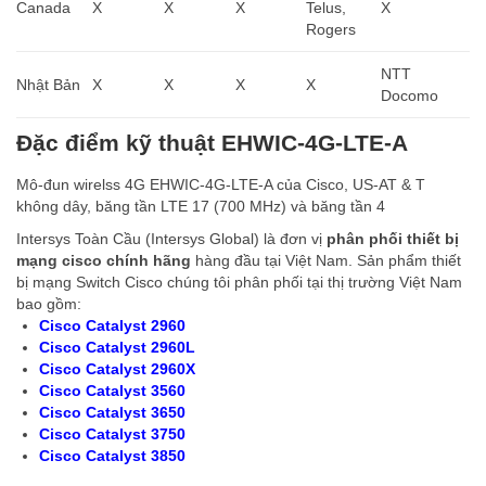
Canada
X
X
X
Telus,
X
Rogers
NTT
Nhật Bản
X
X
X
X
Docomo
Đặc điểm kỹ thuật EHWIC-4G-LTE-A
Mô-đun wirelss 4G EHWIC-4G-LTE-A của Cisco, US-AT & T
không dây, băng tần LTE 17 (700 MHz) và băng tần 4
Intersys Toàn Cầu (Intersys Global) là đơn vị
phân phối thiết bị
mạng cisco chính hãng
hàng đầu tại Việt Nam. Sản phẩm thiết
bị mạng Switch Cisco chúng tôi phân phối tại thị trường Việt Nam
bao gồm:
Cisco Catalyst 2960
Cisco Catalyst 2960L
Cisco Catalyst 2960X
Cisco Catalyst 3560
Cisco Catalyst 3650
Cisco Catalyst 3750
Cisco Catalyst 3850