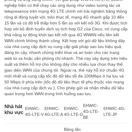
nghiệp hiện có thể chạy các ứng dụng như video tương tác và
telepresence trên mạng 4G LTE chính với trải nghiệm băng thông
rộng di động tuyệt vời, trên thực tế, mạng 4G nhanh gấp 10 đến
15 lần và có độ trễ thấp hơn 5 lần so với kết nối 3G. Khi được tích
hợp với bộ định tuyến dịch vụ tích hợp G2 của Cisco, nó cung cấp
khả năng tự động khởi tạo kết nối qua 4G WWAN nếu liên kết
WAN chính không thành công. Kết hợp với gói dữ liệu không dây
của nhà cung cấp dịch vụ cung cấp giải pháp sao lưu hiệu quả,
đáng tin cậy, nhanh chóng triển khai và an toàn cho các trang
web từ xa hoặc văn phòng chi nhánh. Thẻ này xây dựng trên hiệu
suất và thêm hỗ trợ cho không dây cho nhiều lựa chọn thay thế
giao diện WAN của chúng tôi. Ngoài ra, thẻ này hỗ trợ chuẩn 4G
mới nhất và cung cấp tốc độ dữ liệu tối đa 100Mbps ở hạ lưu và
50 Mbps ở phía trên (tốc độ dữ liệu thực tế phụ thuộc vào mạng
của nhà cung cấp dịch vụ.), Cho phép gửi và nhận nhiều dữ liệu
quan trọng hơn WAN trong tình huống sao lưu.
EHWIC-
Nhà hát
EHWIC-
EHWIC-
EHWIC-
EHWIC-4G-
4G-LTE-
khu vực
4G-LTE-V
4G-LTE-A
4G-LTE-G
LTE-JP
BE
Băng tần