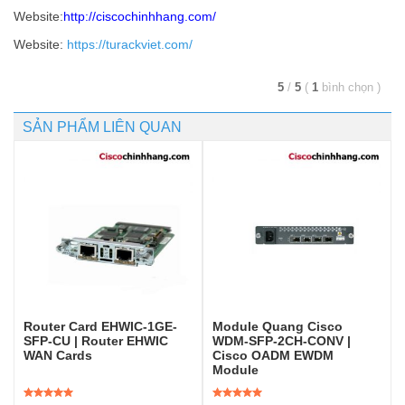
Website:
http://ciscochinhhang.com/
Website:
https://turackviet.com/
5
/
5
(
1
bình chọn
)
SẢN PHẨM LIÊN QUAN
Router Card EHWIC-1GE-
Module Quang Cisco
SFP-CU | Router EHWIC
WDM-SFP-2CH-CONV |
WAN Cards
Cisco OADM EWDM
Module