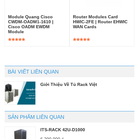
Module Quang Cisco
Router Modules Card
CWDM-OADM1-1610 |
HWIC-2FE | Router EHWIC
Cisco OADM EWDM
WAN Cards
Module
Được xếp
Được xếp
hạng
5.00
5
hạng
5.00
5
sao
sao
BÀI VIẾT LIÊN QUAN
Giới Thiệu Về Tủ Rack Việt
SẢN PHẨM LIÊN QUAN
ITS-RACK 42U-D1000