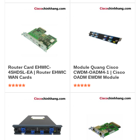
Được xếp
Được xếp
hạng
5.00
5
hạng
5.00
5
sao
sao
Router Card EHWIC-
Module Quang Cisco
4SHDSL-EA | Router EHWIC
CWDM-OADM4-1 | Cisco
WAN Cards
OADM EWDM Module
Được xếp
Được xếp
hạng
5.00
5
hạng
5.00
5
sao
sao