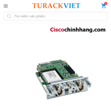
Đến nội dung chính
0
Tìm kiếm sản phẩm