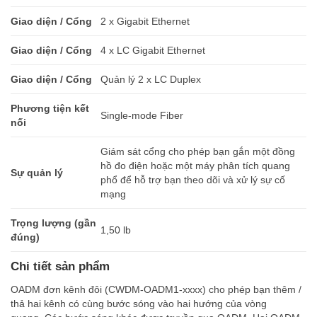
Giao diện / Cổng
2 x Gigabit Ethernet
Giao diện / Cổng
4 x LC Gigabit Ethernet
Giao diện / Cổng
Quản lý 2 x LC Duplex
Phương tiện kết
Single-mode Fiber
nối
Giám sát cổng cho phép bạn gắn một đồng
hồ đo điện hoặc một máy phân tích quang
Sự quản lý
phổ để hỗ trợ bạn theo dõi và xử lý sự cố
mạng
Trọng lượng (gần
1,50 lb
đúng)
Chi tiết sản phẩm
OADM đơn kênh đôi (CWDM-OADM1-xxxx) cho phép bạn thêm /
thả hai kênh có cùng bước sóng vào hai hướng của vòng