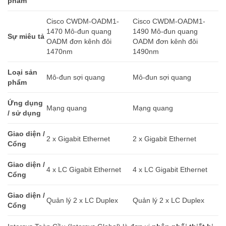
phẩm
Cisco CWDM-OADM1-
Cisco CWDM-OADM1-
1470 Mô-đun quang
1490 Mô-đun quang
Sự miêu tả
OADM đơn kênh đôi
OADM đơn kênh đôi
1470nm
1490nm
Loại sản
Mô-đun sợi quang
Mô-đun sợi quang
phẩm
Ứng dụng
Mạng quang
Mạng quang
/ sử dụng
Giao diện /
2 x Gigabit Ethernet
2 x Gigabit Ethernet
Cổng
Giao diện /
4 x LC Gigabit Ethernet
4 x LC Gigabit Ethernet
Cổng
Giao diện /
Quản lý 2 x LC Duplex
Quản lý 2 x LC Duplex
Cổng