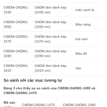
CWDM-OADM1-
OADM đơn kênh kép
màu xanh lá
1530
(1530 nm)
CWDM-OADM1-
OADM đơn kênh kép
Màu vàng
1550
(1550 nm)
CWDM-OADM1-
OADM đơn kênh kép
trái cam
1570
(1570 nm)
CWDM-OADM1-
OADM đơn kênh kép
Màu đỏ
1590
(1590 nm)
CWDM-OADM1-
OADM đơn kênh kép
nâu
1610
(1610 nm)
So sánh với các mục tương tự
Bảng 3 cho thấy sự so sánh của CWDM-OADM1-1490 và
CWDM-OADM1-1470.
Mã sản
CWDM-OADM1-1470
CWDM-OADM1-1490