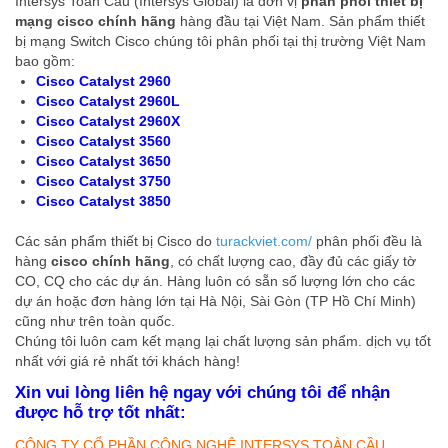
Intersys Toàn Cầu (Intersys Global) là đơn vị
phân phối thiết bị
mạng cisco chính hãng
hàng đầu tại Việt Nam. Sản phẩm thiết
bị mạng Switch Cisco chúng tôi phân phối tại thị trường Việt Nam
bao gồm:
Cisco Catalyst 2960
Cisco Catalyst 2960L
Cisco Catalyst 2960X
Cisco Catalyst 3560
Cisco Catalyst 3650
Cisco Catalyst 3750
Cisco Catalyst 3850
Các sản phẩm thiết bị Cisco do
turackviet.com/
phân phối đều là
hàng
cisco chính hãng
, có chất lượng cao, đầy đủ các giấy tờ
CO, CQ cho các dự án. Hàng luôn có sẵn số lượng lớn cho các
dự án hoặc đơn hàng lớn tại Hà Nội, Sài Gòn (TP Hồ Chí Minh)
cũng như trên toàn quốc.
Chúng tôi luôn cam kết mạng lại chất lượng sản phẩm. dịch vụ tốt
nhất với giá rẻ nhất tới khách hàng!
Xin vui lòng liên hệ ngay với chúng tôi để nhận
được hỗ trợ tốt nhất:
CÔNG TY CỔ PHẦN CÔNG NGHỆ INTERSYS TOÀN CẦU