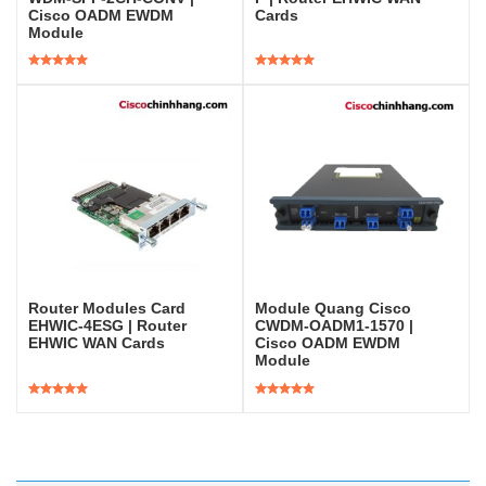
Cisco OADM EWDM
Cards
Module
Được xếp
Được xếp
hạng
5.00
5
hạng
5.00
5
sao
sao
Router Modules Card
Module Quang Cisco
EHWIC-4ESG | Router
CWDM-OADM1-1570 |
EHWIC WAN Cards
Cisco OADM EWDM
Module
Được xếp
Được xếp
hạng
5.00
5
hạng
5.00
5
sao
sao