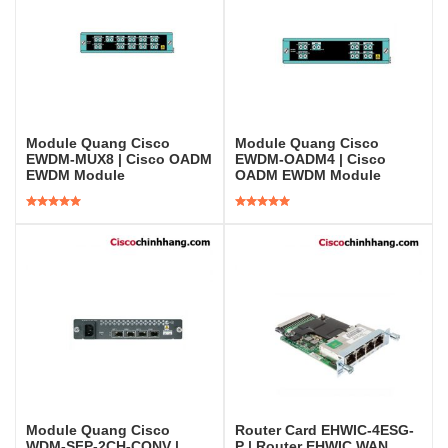
Module Quang Cisco
Module Quang Cisco
EWDM-MUX8 | Cisco OADM
EWDM-OADM4 | Cisco
EWDM Module
OADM EWDM Module
Được xếp
Được xếp
hạng
5.00
5
hạng
5.00
5
sao
sao
Module Quang Cisco
Router Card EHWIC-4ESG-
WDM-SFP-2CH-CONV |
P | Router EHWIC WAN