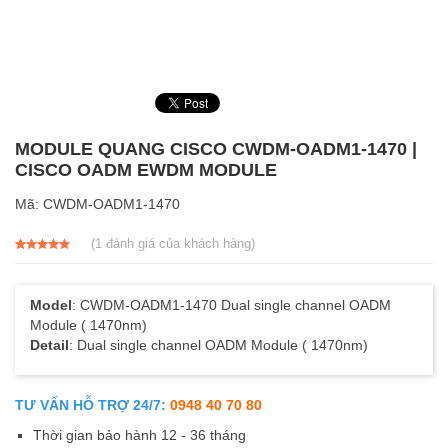
MODULE QUANG CISCO CWDM-OADM1-1470 |
CISCO OADM EWDM MODULE
Mã:
CWDM-OADM1-1470
(
1
đánh giá của khách hàng)
5.00
1
trên 5
dựa trên
đánh giá
Model
: CWDM-OADM1-1470 Dual single channel OADM
Module ( 1470nm)
Detail
: Dual single channel OADM Module ( 1470nm)
TƯ VẤN HỖ TRỢ 24/7:
0948 40 70 80
Thời gian bảo hành 12 - 36 tháng