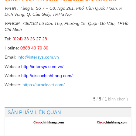
VPHN : Tầng 5, Số 7 – C8, Ngõ 261, Phố Trần Quốc Hoàn, P.
Dịch Vọng, Q. Cầu Giấy, TP.Hà Nội
VPHCM: 736/182 Lê Đức Thọ, Phường 15, Quận Gò Vấp, TP.Hồ
Chí Minh
Tel:
(024) 33 26 27 28
Hotline:
0888 40 70 80
Email:
info@intersys.com.vn
Website:
http://intersys.com.vn/
Website:
http://ciscochinhhang.com/
Website:
https://turackviet.com/
5
/
5
(
1
bình chọn
)
SẢN PHẨM LIÊN QUAN