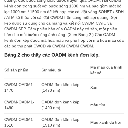
quang. Các bước sóng khác được truyền qua OADM. Hai OADM
kênh đơn trong suốt với bước sóng 1300 nm và bao gồm một bộ
lọc 1300 nm / 1500 nm để kết hợp các cài đặt vòng SONET / SDH
/ ATM kế thừa với cài đặt CWDM trên cùng một sợi quang. Sợi
kép được sử dụng cho cả mạng và kết nối CWDM CWIC và
CWDM SFP. Tám phiên bản của OADM này có sẵn, một phiên
bản cho mỗi bước sóng ánh sáng. (Xem Bảng 2.) Các OADM
kênh đơn kép được mã hóa màu và phù hợp với mã hóa màu của
các bộ thu phát CWCD và CWDM CWDM CWDM.
Bảng 2 cho thấy các OADM kênh đơn kép.
Mã màu của trình
Số sản phẩm
Sự miêu tả
kết nối
CWDM-OADM1-
OADM đơn kênh kép
Xám
1470
(1470 nm)
CWDM-OADM1-
OADM đơn kênh kép
màu tím
1490
(1490 nm)
CWDM-OADM1-
OADM đơn kênh kép
Màu xanh da trời
1510
(1510 nm)