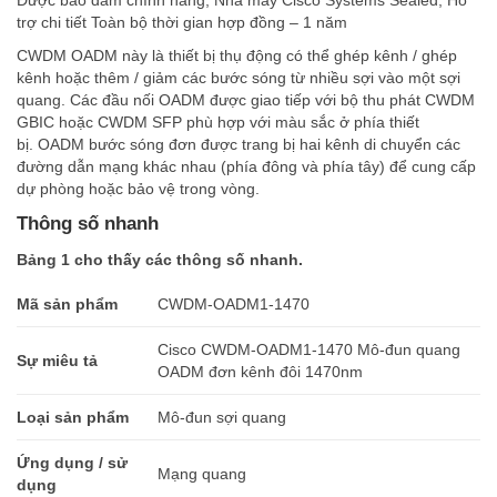
Được bảo đảm chính hãng, Nhà máy Cisco Systems Sealed, Hỗ
trợ chi tiết Toàn bộ thời gian hợp đồng – 1 năm
CWDM OADM này là thiết bị thụ động có thể ghép kênh / ghép
kênh hoặc thêm / giảm các bước sóng từ nhiều sợi vào một sợi
quang. Các đầu nối OADM được giao tiếp với bộ thu phát CWDM
GBIC hoặc CWDM SFP phù hợp với màu sắc ở phía thiết
bị. OADM bước sóng đơn được trang bị hai kênh di chuyển các
đường dẫn mạng khác nhau (phía đông và phía tây) để cung cấp
dự phòng hoặc bảo vệ trong vòng.
Thông số nhanh
Bảng 1 cho thấy các thông số nhanh.
Mã sản phẩm
CWDM-OADM1-1470
Cisco CWDM-OADM1-1470 Mô-đun quang
Sự miêu tả
OADM đơn kênh đôi 1470nm
Loại sản phẩm
Mô-đun sợi quang
Ứng dụng / sử
Mạng quang
dụng