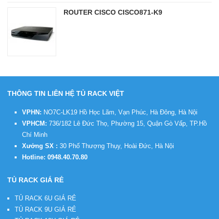
ROUTER CISCO CISCO871-K9
THÔNG TIN LIÊN HỆ TỦ RACK VIỆT
VPHN:
NO7C-LK19 Hồ Học Lãm, Vạn Phúc, Hà Đông, Hà Nội
VPHCM:
736/182 Lê Đức Thọ, Phường 15, Quận Gò Vấp, TP.Hồ
Chí Minh
Xưởng SX :
30 Phố Thượng Thụy, Hoài Đức, Hà Nội
Hotline:
0948.40.70.80
TỦ RACK GIÁ RẺ
TỦ RACK 6U GIÁ RẺ
TỦ RACK 9U GIÁ RẺ