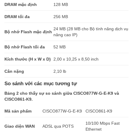
DRAM mặc định
128 MB
DRAM tối đa
256 MB
24 MB (28 MB cho Bộ tính năng dịch vụ
Bộ nhớ Flash mặc định
nâng cao IP)
Bộ nhớ Flash tối đa
52 MB
Kích thước (H x W x D)
2,00 x 10,25 x 8,50 inch
Cân nặng
2,10 lb
So sánh với các mục tương tự
Bảng 2 cho thấy sự so sánh giữa CISCO877W-G-E-K9 và
CISCO861-K9.
Mã sản phẩm
CISCO877W-G-E-K9
CISCO861-K9
10/100 Mbps Fast
Giao diện WAN
ADSL qua POTS
Ethernet