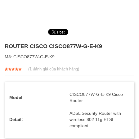
ROUTER CISCO CISCO877W-G-E-K9
Mã:
CISCO877W-G-E-K9
(
1
đánh giá của khách hàng)
5.00
1
trên 5
dựa trên
đánh giá
CISCO877W-G-E-K9 Cisco
Model
:
Router
ADSL Security Router with
Detail:
wireless 802.11g ETSI
compliant