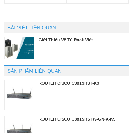
Được xếp
Được xếp
hạng
5.00
5
hạng
5.00
5
sao
sao
BÀI VIẾT LIÊN QUAN
Giới Thiệu Về Tủ Rack Việt
SẢN PHẨM LIÊN QUAN
ROUTER CISCO C881SRST-K9
ROUTER CISCO C881SRSTW-GN-A-K9