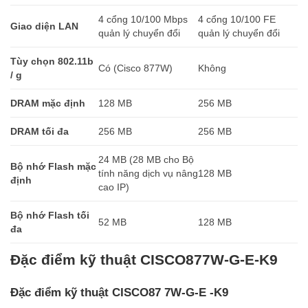
4 cổng 10/100 Mbps
4 cổng 10/100 FE
Giao diện LAN
quản lý chuyển đổi
quản lý chuyển đổi
Tùy chọn 802.11b
Có (Cisco 877W)
Không
/ g
DRAM mặc định
128 MB
256 MB
DRAM tối đa
256 MB
256 MB
24 MB (28 MB cho Bộ
Bộ nhớ Flash mặc
tính năng dịch vụ nâng
128 MB
định
cao IP)
Bộ nhớ Flash tối
52 MB
128 MB
đa
Đặc điểm kỹ thuật CISCO877W-G-E-K9
Đặc điểm kỹ thuật CISCO87 7W-G-E -K9