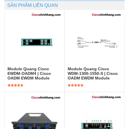
SẢN PHẨM LIÊN QUAN
Module Quang Cisco
Module Quang Cisco
EWDM-OADM4 | Cisco
WDM-1300-1550-S | Cisco
OADM EWDM Module
OADM EWDM Module
Được xếp
Được xếp
hạng
5.00
5
hạng
5.00
5
sao
sao