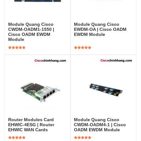
Module Quang Cisco
Module Quang Cisco
CWDM-OADM1-1550 |
EWDM-OA | Cisco OADM
Cisco OADM EWDM
EWDM Module
Module
Được xếp
Được xếp
hạng
5.00
5
hạng
5.00
5
sao
sao
Router Modules Card
Module Quang Cisco
EHWIC-4ESG | Router
CWDM-OADM4-1 | Cisco
EHWIC WAN Cards
OADM EWDM Module