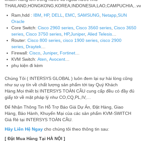
THAILAND,HONGKONG,KOREA,INDONESIA,LAO,CAMPUCHIA,..vv
Ram,hdd :
IBM
,
HP
,
DELL
,
EMC
,
SAMSUNG
,
Netapp
,
SUN
Oracle
Core Switch:
Cisco 2960 series
,
Cisco 3560 series
,
Cisco 3650
series
,
Cisco 3750 series
,
HP
,
Juniper
,
Alied Telesis
…
Router:
Cisco 800 series
,
cisco 1900 series
,
cisco 2900
series
,
Draytek
…
Firewall:
Cisco
,
Juniper
,
Fortinet
…
KVM Switch:
Aten
,
Avocent
…
phụ kiện đi kèm
Chúng Tôi ( INTERSYS GLOBAL ) luôn đem lại sự hài lòng cũng
như sự uy tín về chất lượng sản phẩm tới tay Quý Khách
Hàng.Mọi thiết bị INTERSYS TOÀN CẦU cung cấp đều có đầy đủ
giấy tờ về mặt pháp lý như CO,CQ,PL,IV,…
Để Nhận Thông Tin Hỗ Trợ Báo Giá Dự Án, Đặt Hàng, Giao
Hàng, Bảo Hành, Khuyến Mại của các sản phẩm KVM-SWITCH
Giá Rẻ tại INTERSYS TOÀN CẦU.
Hãy Liên Hệ Ngay
cho chúng tôi theo thông tin sau:
[ Đặt Mua Hàng Tại HÀ NỘI ]