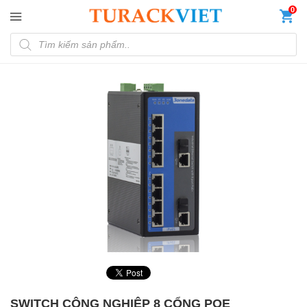
Đến nội dung chính
0
Tìm kiếm sản phẩm
SWITCH CÔNG NGHIỆP 8 CỔNG POE