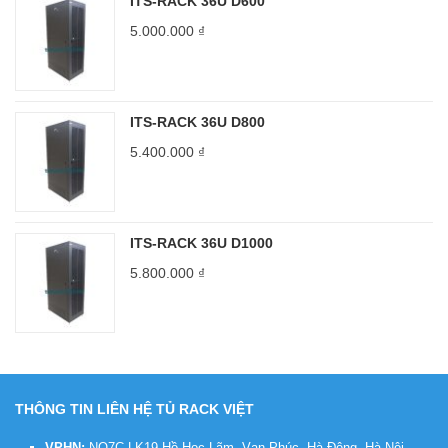
ITS-RACK 36U D600
5.000.000
₫
ITS-RACK 36U D800
5.400.000
₫
ITS-RACK 36U D1000
5.800.000
₫
THÔNG TIN LIÊN HỆ TỦ RACK VIỆT
VPHN:
NO7C-LK19 Hồ Học Lãm, Vạn Phúc, Hà Đông, Hà Nội