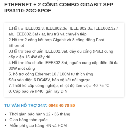
ETHERNET + 2 CỔNG COMBO GIGABIT SFP
IPS3110-2GC-8POE
1.Hỗ trợ IEEE802.3, IEEE802.3u, IEEE 802.3x, IEEE802.3z /
ab, IEEE802.3af / at, lưu trữ và chuyển tiếp
2.Hỗ trợ 2 cổng kết hợp Gigabit và 8 cổng đồng Fast
Ethernet
3.Hỗ trợ tiêu chuẩn IEEE802.3af, đầy đủ cổng (PoE) cung
cấp điện 15.4W đầy đủ
4.Hỗ trợ tiêu chuẩn IEEE802.3at, nguồn cung cấp điện tối đa
30W một cổng
5. hỗ trợ cổng Ethernet 10 / 100M tự thích ứng
Đầu vào điện 6.DC48V, bảo vệ kết nối ngược
7.Thiết kế cấp công nghiệp, nhiệt độ làm việc -40-75 ℃
8. Cấp bảo vệ IP40, gắn ray DIN
TƯ VẤN HỖ TRỢ 24/7:
0948 40 70 80
Thời gian bảo hành 12 - 36 tháng
Giao hàng toàn quốc.
Miễn phí giao hàng HN và HCM