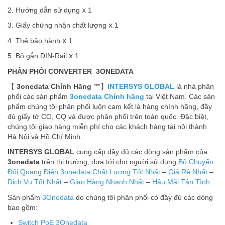
2. Hướng dẫn sử dụng ⅹ 1
3. Giấy chứng nhận chất lượng ⅹ 1
4. Thẻ bảo hành ⅹ 1
5. Bộ gắn DIN-Rail ⅹ 1
PHÂN PHỐI CONVERTER 3ONEDATA
【
3onedata Chính Hãng ™
】
INTERSYS GLOBAL
là nhà phân
phối các sản phẩm
3onedata Chính hãng
tại Việt Nam. Các sản
phẩm chúng tôi phân phối luôn cam kết là hàng chính hãng, đầy
đủ giấy tờ CO, CQ và được phân phối trên toàn quốc. Đặc biệt,
chúng tôi giao hàng miễn phí cho các khách hàng tại nội thành
Hà Nội và Hồ Chí Minh.
INTERSYS GLOBAL
cung cấp đầy đủ các dòng sản phẩm của
3onedata
trên thị trường, đưa tới cho người sử dụng
Bộ Chuyển
Đổi Quang Điện 3onedata
Chất Lượng Tốt Nhất
–
Giá Rẻ Nhất
–
Dịch Vụ Tốt Nhất
–
Giao Hàng Nhanh Nhất
–
Hậu Mãi Tận Tình
Sản phẩm
3Onedata
do chúng tôi phân phối có đầy đủ các dòng
bao gồm:
Switch PoE 3Onedata