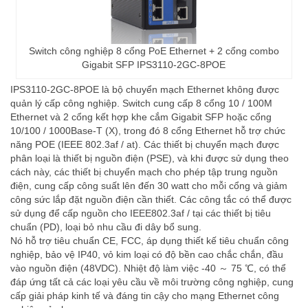
Switch công nghiệp 8 cổng PoE Ethernet + 2 cổng combo
Gigabit SFP IPS3110-2GC-8POE
IPS3110-2GC-8POE là bộ chuyển mạch Ethernet không được
quản lý cấp công nghiệp. Switch cung cấp 8 cổng 10 / 100M
Ethernet và 2 cổng kết hợp khe cắm Gigabit SFP hoặc cổng
10/100 / 1000Base-T (X), trong đó 8 cổng Ethernet hỗ trợ chức
năng POE (IEEE 802.3af / at). Các thiết bị chuyển mạch được
phân loại là thiết bị nguồn điện (PSE), và khi được sử dụng theo
cách này, các thiết bị chuyển mạch cho phép tập trung nguồn
điện, cung cấp công suất lên đến 30 watt cho mỗi cổng và giảm
công sức lắp đặt nguồn điện cần thiết. Các công tắc có thể được
sử dụng để cấp nguồn cho IEEE802.3af / tại các thiết bị tiêu
chuẩn (PD), loại bỏ nhu cầu đi dây bổ sung.
Nó hỗ trợ tiêu chuẩn CE, FCC, áp dụng thiết kế tiêu chuẩn công
nghiệp, bảo vệ IP40, vỏ kim loại có độ bền cao chắc chắn, đầu
vào nguồn điện (48VDC). Nhiệt độ làm việc -40 ～ 75 ℃, có thể
đáp ứng tất cả các loại yêu cầu về môi trường công nghiệp, cung
cấp giải pháp kinh tế và đáng tin cậy cho mạng Ethernet công