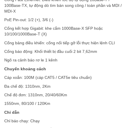
100Base-TX, tự động dò tìm bán song công / toàn phần và MDI /
MDI-X
PoE Pin-out: 1/2 (+), 3/6 (-)
Cổng kết hợp Gigabit: khe cắm 1000Base-X SFP hoặc
10/100/1000Base-T (X)
Cổng bảng điều khiển: cổng nối tiếp gỡ lỗi thực hiện lệnh CLI
Cổng báo động: Khối thiết bị đầu cuối 2 bit 7,62mm
Ngõ ra cảnh báo rơ le 1 kênh
Chuyển khoảng cách
Cáp xoắn: 100M (cáp CAT5 / CAT5e tiêu chuẩn)
Đa chế độ: 1310nm, 2Km
Chế độ đơn: 1310nm, 20/40/60Km
1550nm, 80/100 / 120Km
Chỉ dẫn
Chỉ báo chạy: Chạy