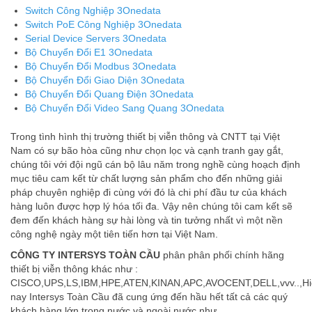
Switch Công Nghiệp 3Onedata
Switch PoE Công Nghiệp 3Onedata
Serial Device Servers 3Onedata
Bộ Chuyển Đổi E1 3Onedata
Bộ Chuyển Đổi Modbus 3Onedata
Bộ Chuyển Đổi Giao Diện 3Onedata
Bộ Chuyển Đổi Quang Điện 3Onedata
Bộ Chuyển Đổi Video Sang Quang 3Onedata
Trong tình hình thị trường thiết bị viễn thông và CNTT tại Việt
Nam có sự bão hòa cũng như chọn lọc và cạnh tranh gay gắt,
chúng tôi với đội ngũ cán bộ lâu năm trong nghề cùng hoạch định
mục tiêu cam kết từ chất lượng sản phẩm cho đến những giải
pháp chuyên nghiệp đi cùng với đó là chi phí đầu tư của khách
hàng luôn được hợp lý hóa tối đa. Vậy nên chúng tôi cam kết sẽ
đem đến khách hàng sự hài lòng và tin tưởng nhất vì một nền
công nghệ ngày một tiên tiến hơn tại Việt Nam.
CÔNG TY INTERSYS TOÀN CẦU
phân phân phối chính hãng
thiết bị viễn thông khác như :
CISCO,UPS,LS,IBM,HPE,ATEN,KINAN,APC,AVOCENT,DELL,vvv..,Hi
nay Intersys Toàn Cầu đã cung ứng đến hầu hết tất cả các quý
khách hàng lớn trong nước và ngoài nước như