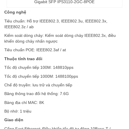
Gigabit SFP IPS3110-2GC-8POE
Công nghệ
Tiêu chuẩn: Hỗ trợ IEEE802.3, IEEE802.3u, IEEE802.3x,
IEEE802.3z / ab
Kiểm soát dòng chảy: Kiểm soát dòng chảy IEEE802.3x, điều
khiển dòng chảy nhấn ngược
Tiêu chuẩn POE: IEEE802.3af / at
Thuộc tính trao đổi
Tốc độ chuyển tiếp 100M: 148810pps
Tốc độ chuyển tiếp 1000M: 1488100pps
Chế độ truyền: lưu trữ và chuyển tiếp
Băng thông trao đổi hệ thống: 7.6G
Bảng địa chỉ MAC: 8K
Bộ nhớ: 1 triệu
Giao diện
Cổng Fast Ethernet: Điều khiển tốc độ tự động 10Base-T /